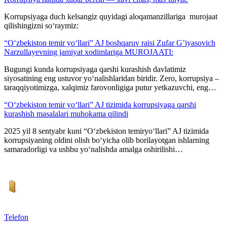
Korrupsiyaga duch kelsangiz quyidagi aloqamanzillariga murojaat
qilishingizni so‘raymiz:
“O‘zbekiston temir yo‘llari” AJ boshqaruv raisi Zufar G’iyasovich
Narzullayevning jamiyat xodimlariga MUROJAATI:
Bugungi kunda korrupsiyaga qarshi kurashish davlatimiz
siyosatining eng ustuvor yo‘nalishlaridan biridir. Zero, korrupsiya –
taraqqiyotimizga, xalqimiz farovonligiga putur yetkazuvchi, eng…
“O‘zbekiston temir yo‘llari” AJ tizimida korrupsiyaga qarshi
kurashish masalalari muhokama qilindi
2025 yil 8 sentyabr kuni “O‘zbekiston temiryo‘llari” AJ tizimida
korrupsiyaning oldini olish bo‘yicha olib borilayotgan ishlarning
samaradorligi va ushbu yo‘nalishda amalga oshirilishi…
Telefon