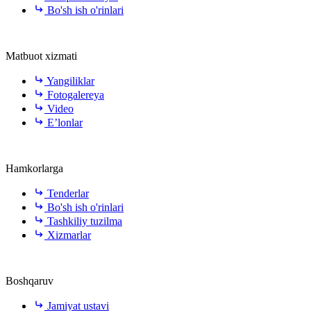
Bo'sh ish o'rinlari
Matbuot xizmati
Yangiliklar
Fotogalereya
Video
E’lonlar
Hamkorlarga
Tenderlar
Bo'sh ish o'rinlari
Tashkiliy tuzilma
Xizmarlar
Boshqaruv
Jamiyat ustavi