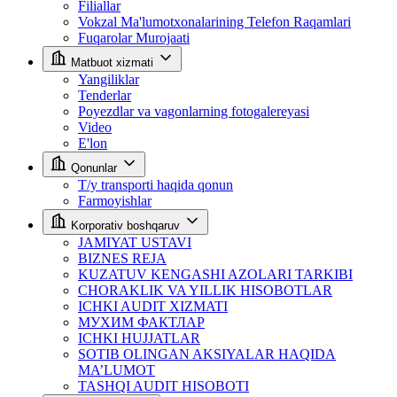
Filiallar
Vokzal Ma'lumotxonalarining Telefon Raqamlari
Fuqarolar Murojaati
Matbuot xizmati
Yangiliklar
Tenderlar
Poyezdlar va vagonlarning fotogalereyasi
Video
E'lon
Qonunlar
T/y transporti haqida qonun
Farmoyishlar
Korporativ boshqaruv
JAMIYAT USTAVI
BIZNES REJA
KUZATUV KENGASHI AZOLARI TARKIBI
CHORAKLIK VA YILLIK HISOBOTLAR
ICHKI AUDIT XIZMATI
МУХИМ ФАКТЛАР
ICHKI HUJJATLAR
SOTIB OLINGAN AKSIYALAR HAQIDA
MA’LUMOT
TASHQI AUDIT HISOBOTI