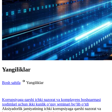
Yangiliklar
Bosh sahifa
Yangiliklar
Korrupsiyaga qarshi ichki nazorat va komplayens boshqarmasi
xodimlari uchun ikki kunlik o‘quv seminari bo‘lib o‘tdi
Aksiyadorlik jamiyatining ichki korrupsiyaga qarshi nazorat va