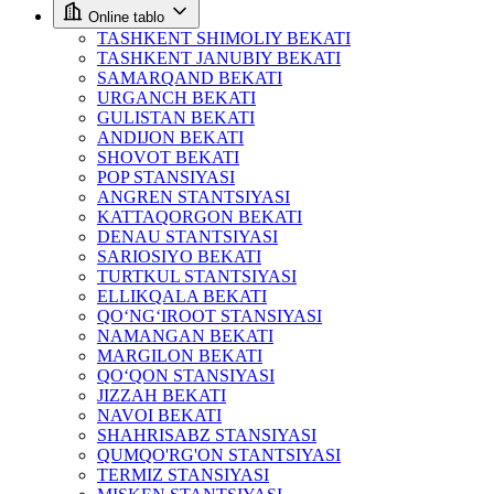
Online tablo
TASHKENT SHIMOLIY BEKATI
TASHKENT JANUBIY BEKATI
SAMARQAND BEKATI
URGANCH BEKATI
GULISTAN BEKATI
ANDIJON BEKATI
SHOVOT BEKATI
POP STANSIYASI
ANGREN STANTSIYASI
KATTAQORGON BEKATI
DENAU STANTSIYASI
SARIOSIYO BEKATI
TURTKUL STANTSIYASI
ELLIKQALA BEKATI
QO‘NG‘IROOT STANSIYASI
NAMANGAN BEKATI
MARGILON BEKATI
QO‘QON STANSIYASI
JIZZAH BEKATI
NAVOI BEKATI
SHAHRISABZ STANSIYASI
QUMQO'RG'ON STANTSIYASI
TERMIZ STANSIYASI