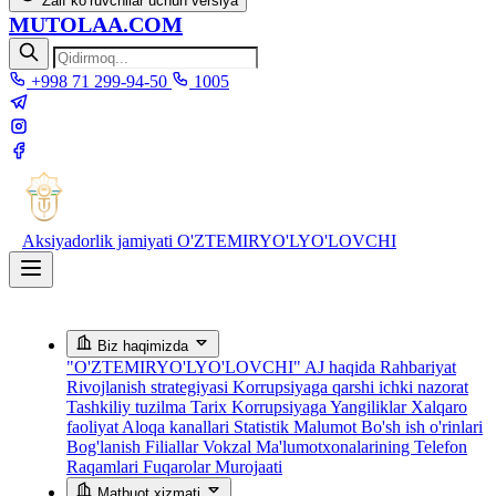
Zaif ko‘ruvchilar uchun versiya
MUTOLAA.COM
+998 71 299-94-50
1005
Aksiyadorlik jamiyati
O'ZTEMIRYO'LYO'LOVCHI
Biz haqimizda
"O'ZTEMIRYO'LYO'LOVCHI" AJ haqida
Rahbariyat
Rivojlanish strategiyasi
Korrupsiyaga qarshi ichki nazorat
Tashkiliy tuzilma
Tarix
Korrupsiyaga Yangiliklar
Xalqaro
faoliyat
Aloqa kanallari
Statistik Malumot
Bo'sh ish o'rinlari
Bog'lanish
Filiallar
Vokzal Ma'lumotxonalarining Telefon
Raqamlari
Fuqarolar Murojaati
Matbuot xizmati