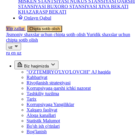
MISKEN STANTSIYASI
NUKUS STANSIYASI
QARSH
STANSIYASI
BUXORO STANSIYASI
XIVA BEKATI
KHAZARASP BEKATI
Onlayn Qabul
Vip zallar
Chipta sotib olish
Jismoniy shaxslar uchun chipta sotib olish
Yuridik shaxslar uchun
chipta sotib olish
uz
ru
en
uz
Biz haqimizda
"O'ZTEMIRYO'LYO'LOVCHI" AJ haqida
Rahbariyat
Rivojlanish strategiyasi
Korrupsiyaga qarshi ichki nazorat
Tashkiliy tuzilma
Tarix
Korrupsiyaga Yangiliklar
Xalqaro faoliyat
Aloqa kanallari
Statistik Malumot
Bo'sh ish o'rinlari
Bog'lanish