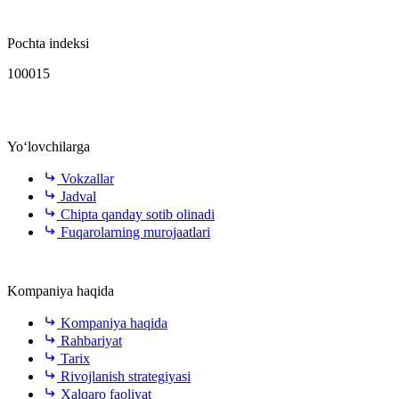
Pochta indeksi
100015
Yo‘lovchilarga
Vokzallar
Jadval
Chipta qanday sotib olinadi
Fuqarolarning murojaatlari
Kompaniya haqida
Kompaniya haqida
Rahbariyat
Tarix
Rivojlanish strategiyasi
Xalqaro faoliyat