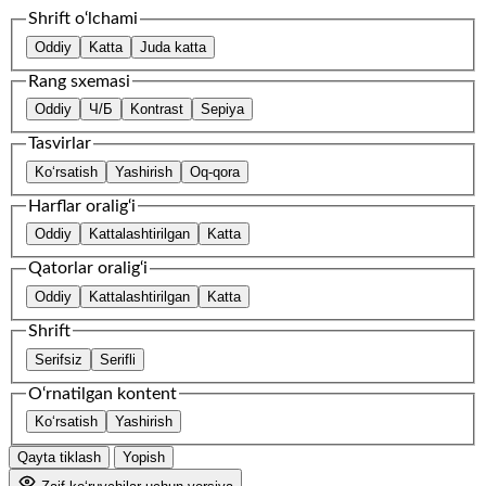
Shrift o‘lchami
Oddiy
Katta
Juda katta
Rang sxemasi
Oddiy
Ч/Б
Kontrast
Sepiya
Tasvirlar
Ko‘rsatish
Yashirish
Oq-qora
Harflar oralig‘i
Oddiy
Kattalashtirilgan
Katta
Qatorlar oralig‘i
Oddiy
Kattalashtirilgan
Katta
Shrift
Serifsiz
Serifli
O‘rnatilgan kontent
Ko‘rsatish
Yashirish
Qayta tiklash
Yopish