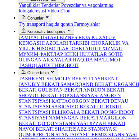
Yangiliklar
Tenderlar
Poyezdlar va vagonlarning
fotogalereyasi
Video
E'lon
Qonunlar
T/y transporti haqida qonun
Farmoyishlar
Korporativ boshqaruv
JAMIYAT USTAVI
BIZNES REJA
KUZATUV
KENGASHI AZOLARI TARKIBI
CHORAKLIK VA
YILLIK HISOBOTLAR
ICHKI AUDIT XIZMATI
МУХИМ ФАКТЛАР
ICHKI HUJJATLAR
SOTIB
OLINGAN AKSIYALAR HAQIDA MA’LUMOT
TASHQI AUDIT HISOBOTI
Online tablo
TASHKENT SHIMOLIY BEKATI
TASHKENT
JANUBIY BEKATI
SAMARQAND BEKATI
URGANC
BEKATI
GULISTAN BEKATI
ANDIJON BEKATI
SHOVOT BEKATI
POP STANSIYASI
ANGREN
STANTSIYASI
KATTAQORGON BEKATI
DENAU
STANTSIYASI
SARIOSIYO BEKATI
TURTKUL
STANTSIYASI
ELLIKQALA BEKATI
QO‘NG‘IROOT
STANSIYASI
NAMANGAN BEKATI
MARGILON
BEKATI
QO‘QON STANSIYASI
JIZZAH BEKATI
NAVOI BEKATI
SHAHRISABZ STANSIYASI
QUMQO'RG'ON STANTSIYASI
TERMIZ STANSIYASI