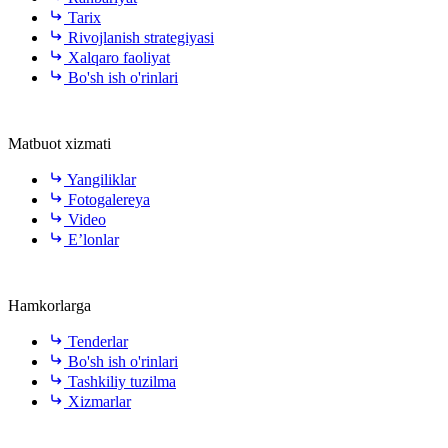
Tarix
Rivojlanish strategiyasi
Xalqaro faoliyat
Bo'sh ish o'rinlari
Matbuot xizmati
Yangiliklar
Fotogalereya
Video
E’lonlar
Hamkorlarga
Tenderlar
Bo'sh ish o'rinlari
Tashkiliy tuzilma
Xizmarlar