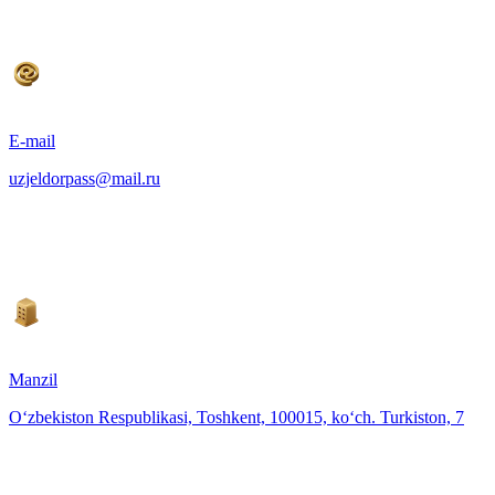
E-mail
uzjeldorpass@mail.ru
Manzil
O‘zbekiston Respublikasi, Toshkent, 100015, ko‘ch. Turkiston, 7