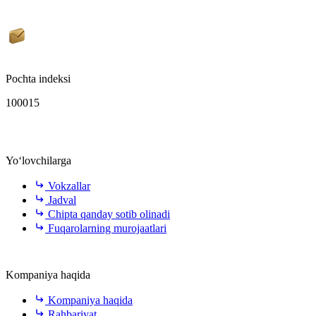
Pochta indeksi
100015
Yo‘lovchilarga
Vokzallar
Jadval
Chipta qanday sotib olinadi
Fuqarolarning murojaatlari
Kompaniya haqida
Kompaniya haqida
Rahbariyat