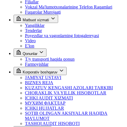
Filiallar
Vokzal Ma'lumotxonalarining Telefon Raqamlari
Fuqarolar Murojaati
Matbuot xizmati
Yangiliklar
Tenderlar
Poyezdlar va vagonlarning fotogalereyasi
Video
E'lon
Qonunlar
T/y transporti haqida qonun
Farmoyishlar
Korporativ boshqaruv
JAMIYAT USTAVI
BIZNES REJA
KUZATUV KENGASHI AZOLARI TARKIBI
CHORAKLIK VA YILLIK HISOBOTLAR
ICHKI AUDIT XIZMATI
МУХИМ ФАКТЛАР
ICHKI HUJJATLAR
SOTIB OLINGAN AKSIYALAR HAQIDA
MA’LUMOT
TASHQI AUDIT HISOBOTI