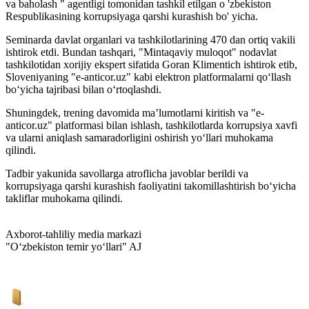
va baholash " agentligi tomonidan tashkil etilgan o 'zbekiston
Respublikasining korrupsiyaga qarshi kurashish bo' yicha.
Seminarda davlat organlari va tashkilotlarining 470 dan ortiq vakili
ishtirok etdi. Bundan tashqari, "Mintaqaviy muloqot" nodavlat
tashkilotidan xorijiy ekspert sifatida Goran Klimentich ishtirok etib,
Sloveniyaning "e-anticor.uz" kabi elektron platformalarni qo‘llash
bo‘yicha tajribasi bilan o‘rtoqlashdi.
Shuningdek, trening davomida ma’lumotlarni kiritish va "e-
anticor.uz" platformasi bilan ishlash, tashkilotlarda korrupsiya xavfi
va ularni aniqlash samaradorligini oshirish yo‘llari muhokama
qilindi.
Tadbir yakunida savollarga atroflicha javoblar berildi va
korrupsiyaga qarshi kurashish faoliyatini takomillashtirish bo‘yicha
takliflar muhokama qilindi.
Axborot-tahliliy media markazi
"O‘zbekiston temir yo‘llari" AJ