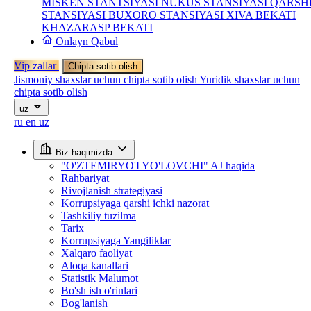
MISKEN STANTSIYASI
NUKUS STANSIYASI
QARSH
STANSIYASI
BUXORO STANSIYASI
XIVA BEKATI
KHAZARASP BEKATI
Onlayn Qabul
Vip zallar
Chipta sotib olish
Jismoniy shaxslar uchun chipta sotib olish
Yuridik shaxslar uchun
chipta sotib olish
uz
ru
en
uz
Biz haqimizda
"O'ZTEMIRYO'LYO'LOVCHI" AJ haqida
Rahbariyat
Rivojlanish strategiyasi
Korrupsiyaga qarshi ichki nazorat
Tashkiliy tuzilma
Tarix
Korrupsiyaga Yangiliklar
Xalqaro faoliyat
Aloqa kanallari
Statistik Malumot
Bo'sh ish o'rinlari
Bog'lanish