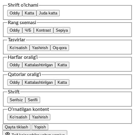
Shrift o‘lchami
Oddiy
Katta
Juda katta
Rang sxemasi
Oddiy
Ч/Б
Kontrast
Sepiya
Tasvirlar
Ko‘rsatish
Yashirish
Oq-qora
Harflar oralig‘i
Oddiy
Kattalashtirilgan
Katta
Qatorlar oralig‘i
Oddiy
Kattalashtirilgan
Katta
Shrift
Serifsiz
Serifli
O‘rnatilgan kontent
Ko‘rsatish
Yashirish
Qayta tiklash
Yopish