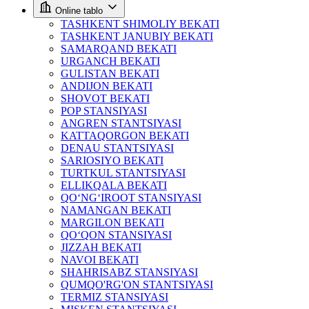
Online tablo
TASHKENT SHIMOLIY BEKATI
TASHKENT JANUBIY BEKATI
SAMARQAND BEKATI
URGANCH BEKATI
GULISTAN BEKATI
ANDIJON BEKATI
SHOVOT BEKATI
POP STANSIYASI
ANGREN STANTSIYASI
KATTAQORGON BEKATI
DENAU STANTSIYASI
SARIOSIYO BEKATI
TURTKUL STANTSIYASI
ELLIKQALA BEKATI
QO‘NG‘IROOT STANSIYASI
NAMANGAN BEKATI
MARGILON BEKATI
QO‘QON STANSIYASI
JIZZAH BEKATI
NAVOI BEKATI
SHAHRISABZ STANSIYASI
QUMQO'RG'ON STANTSIYASI
TERMIZ STANSIYASI