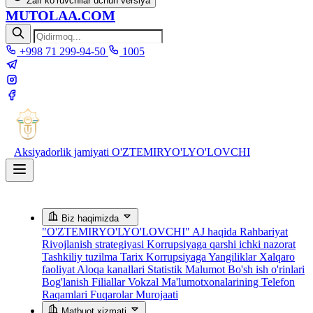
Zaif ko‘ruvchilar uchun versiya
MUTOLAA.COM
+998 71 299-94-50
1005
Aksiyadorlik jamiyati
O'ZTEMIRYO'LYO'LOVCHI
Biz haqimizda
"O'ZTEMIRYO'LYO'LOVCHI" AJ haqida
Rahbariyat
Rivojlanish strategiyasi
Korrupsiyaga qarshi ichki nazorat
Tashkiliy tuzilma
Tarix
Korrupsiyaga Yangiliklar
Xalqaro
faoliyat
Aloqa kanallari
Statistik Malumot
Bo'sh ish o'rinlari
Bog'lanish
Filiallar
Vokzal Ma'lumotxonalarining Telefon
Raqamlari
Fuqarolar Murojaati
Matbuot xizmati