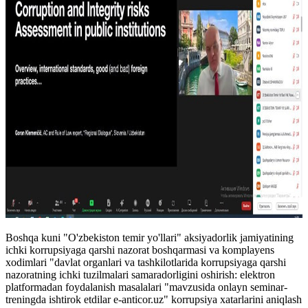
Boshqa kuni "O'zbekiston temir yo'llari" aksiyadorlik jamiyatining
ichki korrupsiyaga qarshi nazorat boshqarmasi va komplayens
xodimlari "davlat organlari va tashkilotlarida korrupsiyaga qarshi
nazoratning ichki tuzilmalari samaradorligini oshirish: elektron
platformadan foydalanish masalalari "mavzusida onlayn seminar-
treningda ishtirok etdilar e-anticor.uz" korrupsiya xatarlarini aniqlash