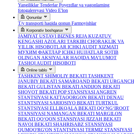
Yangiliklar
Tenderlar
Poyezdlar va vagonlarning
fotogalereyasi
Video
E'lon
Qonunlar
T/y transporti haqida qonun
Farmoyishlar
Korporativ boshqaruv
JAMIYAT USTAVI
BIZNES REJA
KUZATUV
KENGASHI AZOLARI TARKIBI
CHORAKLIK VA
YILLIK HISOBOTLAR
ICHKI AUDIT XIZMATI
МУХИМ ФАКТЛАР
ICHKI HUJJATLAR
SOTIB
OLINGAN AKSIYALAR HAQIDA MA’LUMOT
TASHQI AUDIT HISOBOTI
Online tablo
TASHKENT SHIMOLIY BEKATI
TASHKENT
JANUBIY BEKATI
SAMARQAND BEKATI
URGANC
BEKATI
GULISTAN BEKATI
ANDIJON BEKATI
SHOVOT BEKATI
POP STANSIYASI
ANGREN
STANTSIYASI
KATTAQORGON BEKATI
DENAU
STANTSIYASI
SARIOSIYO BEKATI
TURTKUL
STANTSIYASI
ELLIKQALA BEKATI
QO‘NG‘IROOT
STANSIYASI
NAMANGAN BEKATI
MARGILON
BEKATI
QO‘QON STANSIYASI
JIZZAH BEKATI
NAVOI BEKATI
SHAHRISABZ STANSIYASI
QUMQO'RG'ON STANTSIYASI
TERMIZ STANSIYASI