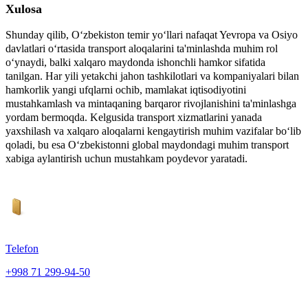
Xulosa
Shunday qilib, O‘zbekiston temir yo‘llari nafaqat Yevropa va Osiyo
davlatlari o‘rtasida transport aloqalarini ta'minlashda muhim rol
o‘ynaydi, balki xalqaro maydonda ishonchli hamkor sifatida
tanilgan. Har yili yetakchi jahon tashkilotlari va kompaniyalari bilan
hamkorlik yangi ufqlarni ochib, mamlakat iqtisodiyotini
mustahkamlash va mintaqaning barqaror rivojlanishini ta'minlashga
yordam bermoqda. Kelgusida transport xizmatlarini yanada
yaxshilash va xalqaro aloqalarni kengaytirish muhim vazifalar bo‘lib
qoladi, bu esa O‘zbekistonni global maydondagi muhim transport
xabiga aylantirish uchun mustahkam poydevor yaratadi.
Telefon
+998 71 299-94-50