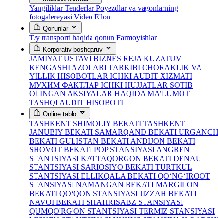
Yangiliklar
Tenderlar
Poyezdlar va vagonlarning
fotogalereyasi
Video
E'lon
Qonunlar
T/y transporti haqida qonun
Farmoyishlar
Korporativ boshqaruv
JAMIYAT USTAVI
BIZNES REJA
KUZATUV
KENGASHI AZOLARI TARKIBI
CHORAKLIK VA
YILLIK HISOBOTLAR
ICHKI AUDIT XIZMATI
МУХИМ ФАКТЛАР
ICHKI HUJJATLAR
SOTIB
OLINGAN AKSIYALAR HAQIDA MA’LUMOT
TASHQI AUDIT HISOBOTI
Online tablo
TASHKENT SHIMOLIY BEKATI
TASHKENT
JANUBIY BEKATI
SAMARQAND BEKATI
URGANC
BEKATI
GULISTAN BEKATI
ANDIJON BEKATI
SHOVOT BEKATI
POP STANSIYASI
ANGREN
STANTSIYASI
KATTAQORGON BEKATI
DENAU
STANTSIYASI
SARIOSIYO BEKATI
TURTKUL
STANTSIYASI
ELLIKQALA BEKATI
QO‘NG‘IROOT
STANSIYASI
NAMANGAN BEKATI
MARGILON
BEKATI
QO‘QON STANSIYASI
JIZZAH BEKATI
NAVOI BEKATI
SHAHRISABZ STANSIYASI
QUMQO'RG'ON STANTSIYASI
TERMIZ STANSIYASI