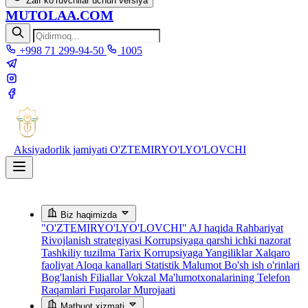
Zaif ko‘ruvchilar uchun versiya
MUTOLAA.COM
+998 71 299-94-50
1005
Aksiyadorlik jamiyati
O'ZTEMIRYO'LYO'LOVCHI
Biz haqimizda
"O'ZTEMIRYO'LYO'LOVCHI" AJ haqida
Rahbariyat
Rivojlanish strategiyasi
Korrupsiyaga qarshi ichki nazorat
Tashkiliy tuzilma
Tarix
Korrupsiyaga Yangiliklar
Xalqaro
faoliyat
Aloqa kanallari
Statistik Malumot
Bo'sh ish o'rinlari
Bog'lanish
Filiallar
Vokzal Ma'lumotxonalarining Telefon
Raqamlari
Fuqarolar Murojaati
Matbuot xizmati