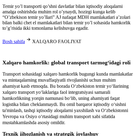
Temir yo’l transporti qo’shni davlatlar bilan iqtisodiy aloqalarni
amalga oshirishda muhim rol o’ynaydi, hozirgi kunga kelib
“O’zbekison temir yo’llari” AJ nafaqat MDH mamlakatlari a’zolari
bilan balki chet el mamlakatlari bilan temir yo’l sohasida hamkorlik
to’g’risida ikki tomonlama kelishuvga egadir.
Bosh sahifa
XALQARO FAOLIYAT
Xalqaro hamkorlik: global transport tarmog‘idagi roli
Transport sohasidagi xalqaro hamkorlik bugungi kunda mamlakatlar
va mintaqalarning muvaffaqiyatli rivojlanishi uchun muhim
ahamiyat kasb etmoqda. Bu borada O‘zbekiston temir yo‘llarining
xalqaro transport yo‘laklariga faol integratsiyasi samarali
hamkorlikning yorqin namunasi bo‘lib, uning ahamiyati faqat
logistika bilan cheklanmaydi. Bu omil barqaror iqtisodiy o‘sishni
ta'minlash, tashqi iqtisodiy aloqalarni yaxshilash va O‘zbekistonni
Yevropa va Osiyo o‘rtasidagi muhim transport xabi sifatida
mustahkamlashda asosiy omildir.
Texnik jihozlanish va strategik joylashuv