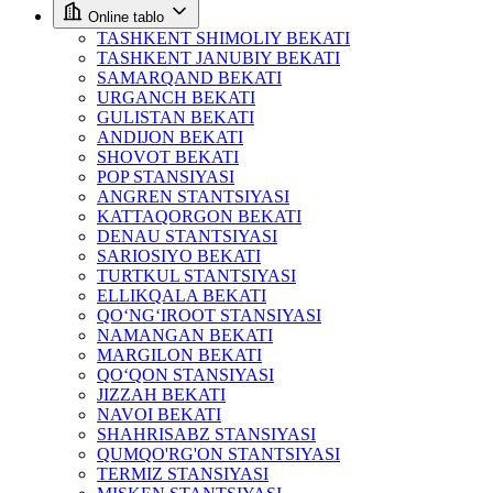
Online tablo
TASHKENT SHIMOLIY BEKATI
TASHKENT JANUBIY BEKATI
SAMARQAND BEKATI
URGANCH BEKATI
GULISTAN BEKATI
ANDIJON BEKATI
SHOVOT BEKATI
POP STANSIYASI
ANGREN STANTSIYASI
KATTAQORGON BEKATI
DENAU STANTSIYASI
SARIOSIYO BEKATI
TURTKUL STANTSIYASI
ELLIKQALA BEKATI
QO‘NG‘IROOT STANSIYASI
NAMANGAN BEKATI
MARGILON BEKATI
QO‘QON STANSIYASI
JIZZAH BEKATI
NAVOI BEKATI
SHAHRISABZ STANSIYASI
QUMQO'RG'ON STANTSIYASI
TERMIZ STANSIYASI