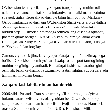
O‘zbekiston temir yo‘llarining xalqaro transportdagi muhim roli
nafaqat rivojlangan infratuzilma imkoniyatlari, balki mamlakatning
strategik qulay geografik joylashuvi bilan ham bog‘liq. Markaziy
Osiyo markazida joylashgan O‘zbekiston Sharq va G‘arb davlatlari
o‘rtasidagi transport aloqalarida asosiy o‘rin tutadi. Mamlakat
hududi orqali Osiyodan Yevropaga o‘tuvchi eng qisqa va iqtisodiy
jihatdan qulay bo‘lgan TRASEKA kabi muhim yo‘laklar o‘tadi.
Ushbu yo‘lak Xitoy va Yaponiya davlatlarini MDH, Eron, Turkiya
va Yevropa bilan bog‘laydi.
Zamonaviy texnik jihozlar va yuqori darajadagi infratuzilmaga ega
bo‘lish O‘zbekiston temir yo‘llarini xalqaro transport tarmog‘ining
muhim bo‘g‘iniga aylantiradi. Bu nafaqat tashish samaradorligini
oshirish, balki xavfsizlik va xizmat ko‘rsatish sifatini yuqori darajada
ta'minlash imkonini beradi.
Xalqaro tashkilotlar bilan hamkorlik
2006-yilda Pusanda Transsibir temir yo‘llari tarmog‘i bo‘yicha
hukumatlararo kelishuv imzolanganidan beri O‘zbekiston ko‘plab
xalqaro tashkilotlar bilan hamkorlikni rivojlantirmoqda. Hamkorlar
orasida Xalqaro temir yo‘l ittifoqi (UIC), Birlashgan Millatlar