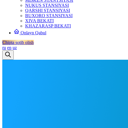
MISKEN STANTSIYASI
NUKUS STANSIYASI
QARSHI STANSIYASI
BUXORO STANSIYASI
XIVA BEKATI
KHAZARASP BEKATI
Onlayn Qabul
Chipta sotib olish
ru
en
uz