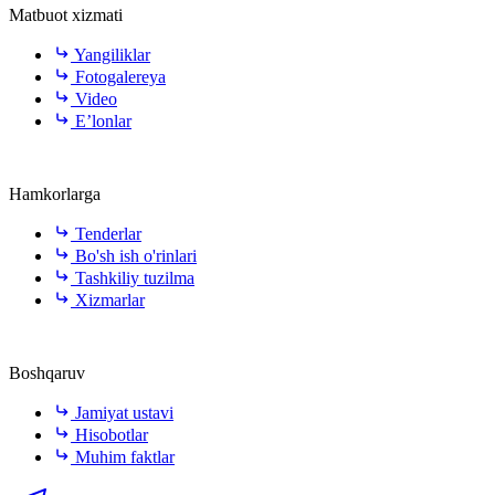
Matbuot xizmati
Yangiliklar
Fotogalereya
Video
E’lonlar
Hamkorlarga
Tenderlar
Bo'sh ish o'rinlari
Tashkiliy tuzilma
Xizmarlar
Boshqaruv
Jamiyat ustavi
Hisobotlar
Muhim faktlar