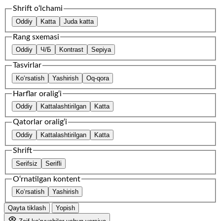
Shrift o‘lchami
Oddiy
Katta
Juda katta
Rang sxemasi
Oddiy
Ч/Б
Kontrast
Sepiya
Tasvirlar
Ko‘rsatish
Yashirish
Oq-qora
Harflar oralig‘i
Oddiy
Kattalashtirilgan
Katta
Qatorlar oralig‘i
Oddiy
Kattalashtirilgan
Katta
Shrift
Serifsiz
Serifli
O‘rnatilgan kontent
Ko‘rsatish
Yashirish
Qayta tiklash
Yopish