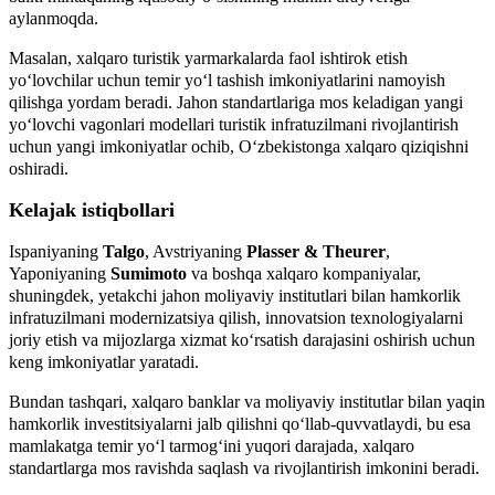
aylanmoqda.
Masalan, xalqaro turistik yarmarkalarda faol ishtirok etish
yo‘lovchilar uchun temir yo‘l tashish imkoniyatlarini namoyish
qilishga yordam beradi. Jahon standartlariga mos keladigan yangi
yo‘lovchi vagonlari modellari turistik infratuzilmani rivojlantirish
uchun yangi imkoniyatlar ochib, O‘zbekistonga xalqaro qiziqishni
oshiradi.
Kelajak istiqbollari
Ispaniyaning
Talgo
, Avstriyaning
Plasser & Theurer
,
Yaponiyaning
Sumimoto
va boshqa xalqaro kompaniyalar,
shuningdek, yetakchi jahon moliyaviy institutlari bilan hamkorlik
infratuzilmani modernizatsiya qilish, innovatsion texnologiyalarni
joriy etish va mijozlarga xizmat ko‘rsatish darajasini oshirish uchun
keng imkoniyatlar yaratadi.
Bundan tashqari, xalqaro banklar va moliyaviy institutlar bilan yaqin
hamkorlik investitsiyalarni jalb qilishni qo‘llab-quvvatlaydi, bu esa
mamlakatga temir yo‘l tarmog‘ini yuqori darajada, xalqaro
standartlarga mos ravishda saqlash va rivojlantirish imkonini beradi.