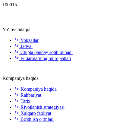
100015
Yo‘lovchilarga
Vokzallar
Jadval
Chipta qanday sotib olinadi
Fuqarolarning murojaatlari
Kompaniya haqida
Kompaniya haqida
Rahbariyat
Tarix
Rivojlanish strategiyasi
Xalqaro faoliyat
Bo'sh ish o'rinlari