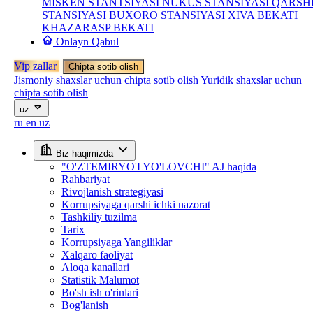
MISKEN STANTSIYASI
NUKUS STANSIYASI
QARSH
STANSIYASI
BUXORO STANSIYASI
XIVA BEKATI
KHAZARASP BEKATI
Onlayn Qabul
Vip zallar
Chipta sotib olish
Jismoniy shaxslar uchun chipta sotib olish
Yuridik shaxslar uchun
chipta sotib olish
uz
ru
en
uz
Biz haqimizda
"O'ZTEMIRYO'LYO'LOVCHI" AJ haqida
Rahbariyat
Rivojlanish strategiyasi
Korrupsiyaga qarshi ichki nazorat
Tashkiliy tuzilma
Tarix
Korrupsiyaga Yangiliklar
Xalqaro faoliyat
Aloqa kanallari
Statistik Malumot
Bo'sh ish o'rinlari
Bog'lanish