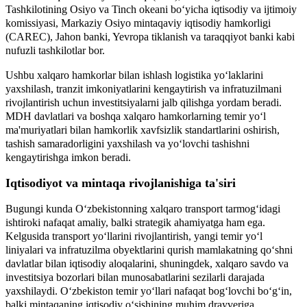
Tashkilotining Osiyo va Tinch okeani bo‘yicha iqtisodiy va ijtimoiy
komissiyasi, Markaziy Osiyo mintaqaviy iqtisodiy hamkorligi
(CAREC), Jahon banki, Yevropa tiklanish va taraqqiyot banki kabi
nufuzli tashkilotlar bor.
Ushbu xalqaro hamkorlar bilan ishlash logistika yo‘laklarini
yaxshilash, tranzit imkoniyatlarini kengaytirish va infratuzilmani
rivojlantirish uchun investitsiyalarni jalb qilishga yordam beradi.
MDH davlatlari va boshqa xalqaro hamkorlarning temir yo‘l
ma'muriyatlari bilan hamkorlik xavfsizlik standartlarini oshirish,
tashish samaradorligini yaxshilash va yo‘lovchi tashishni
kengaytirishga imkon beradi.
Iqtisodiyot va mintaqa rivojlanishiga ta'siri
Bugungi kunda O‘zbekistonning xalqaro transport tarmog‘idagi
ishtiroki nafaqat amaliy, balki strategik ahamiyatga ham ega.
Kelgusida transport yo‘llarini rivojlantirish, yangi temir yo‘l
liniyalari va infratuzilma obyektlarini qurish mamlakatning qo‘shni
davlatlar bilan iqtisodiy aloqalarini, shuningdek, xalqaro savdo va
investitsiya bozorlari bilan munosabatlarini sezilarli darajada
yaxshilaydi. O‘zbekiston temir yo‘llari nafaqat bog‘lovchi bo‘g‘in,
balki mintaqaning iqtisodiy o‘sishining muhim drayveriga