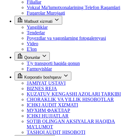
Filiallar
Vokzal Ma'lumotxonalarining Telefon Raqamlari
Fuqarolar Murojaati
Matbuot xizmati
Yangiliklar
Tenderlar
Poyezdlar va vagonlarning fotogalereyasi
Video
E'lon
Qonunlar
T/y transporti haqida qonun
Farmoyishlar
Korporativ boshqaruv
JAMIYAT USTAVI
BIZNES REJA
KUZATUV KENGASHI AZOLARI TARKIBI
CHORAKLIK VA YILLIK HISOBOTLAR
ICHKI AUDIT XIZMATI
МУХИМ ФАКТЛАР
ICHKI HUJJATLAR
SOTIB OLINGAN AKSIYALAR HAQIDA
MA’LUMOT
TASHQI AUDIT HISOBOTI