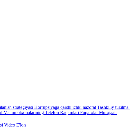
lanish strategiyasi
Korrupsiyaga qarshi ichki nazorat
Tashkiliy tuzilma
l Ma'lumotxonalarining Telefon Raqamlari
Fuqarolar Murojaati
asi
Video
E'lon