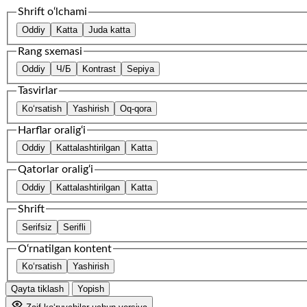
Shrift o‘lchami
Oddiy
Katta
Juda katta
Rang sxemasi
Oddiy
Ч/Б
Kontrast
Sepiya
Tasvirlar
Ko‘rsatish
Yashirish
Oq-qora
Harflar oralig‘i
Oddiy
Kattalashtirilgan
Katta
Qatorlar oralig‘i
Oddiy
Kattalashtirilgan
Katta
Shrift
Serifsiz
Serifli
O‘rnatilgan kontent
Ko‘rsatish
Yashirish
Qayta tiklash
Yopish