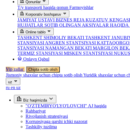
Qonunlar
T/y transporti haqida qonun
Farmoyishlar
Korporativ boshqaruv
JAMIYAT USTAVI
BIZNES REJA
KUZATUV KENGASH
HUJJATLAR
SOTIB OLINGAN AKSIYALAR HAQID
Online tablo
TASHKENT SHIMOLIY BEKATI
TASHKENT JANUBI
STANSIYASI
ANGREN STANTSIYASI
KATTAQORGO
STANSIYASI
NAMANGAN BEKATI
MARGILON BEK
TERMIZ STANSIYASI
MISKEN STANTSIYASI
NUKUS
Onlayn Qabul
Vip zallar
Chipta sotib olish
Jismoniy shaxslar uchun chipta sotib olish
Yuridik shaxslar uchun ch
uz
ru
en
uz
Biz haqimizda
"O'ZTEMIRYO'LYO'LOVCHI" AJ haqida
Rahbariyat
Rivojlanish strategiyasi
Korrupsiyaga qarshi ichki nazorat
Tashkiliy tuzilma