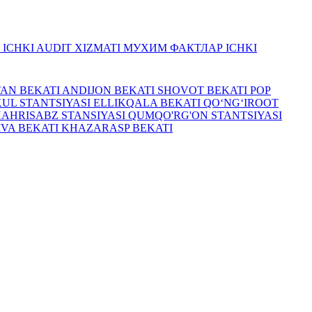
R
ICHKI AUDIT XIZMATI
МУХИМ ФАКТЛАР
ICHKI
TAN BEKATI
ANDIJON BEKATI
SHOVOT BEKATI
POP
UL STANTSIYASI
ELLIKQALA BEKATI
QO‘NG‘IROOT
HAHRISABZ STANSIYASI
QUMQO'RG'ON STANTSIYASI
IVA BEKATI
KHAZARASP BEKATI