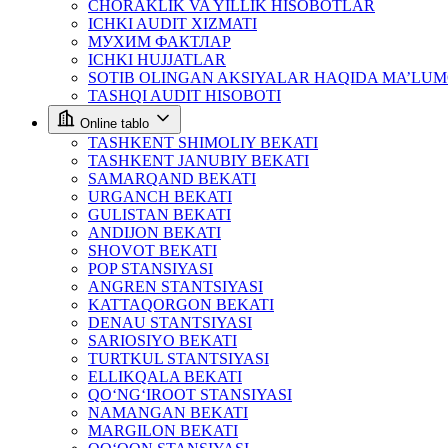
CHORAKLIK VA YILLIK HISOBOTLAR
ICHKI AUDIT XIZMATI
МУХИМ ФАКТЛАР
ICHKI HUJJATLAR
SOTIB OLINGAN AKSIYALAR HAQIDA MA’LU
TASHQI AUDIT HISOBOTI
Online tablo
TASHKENT SHIMOLIY BEKATI
TASHKENT JANUBIY BEKATI
SAMARQAND BEKATI
URGANCH BEKATI
GULISTAN BEKATI
ANDIJON BEKATI
SHOVOT BEKATI
POP STANSIYASI
ANGREN STANTSIYASI
KATTAQORGON BEKATI
DENAU STANTSIYASI
SARIOSIYO BEKATI
TURTKUL STANTSIYASI
ELLIKQALA BEKATI
QO‘NG‘IROOT STANSIYASI
NAMANGAN BEKATI
MARGILON BEKATI