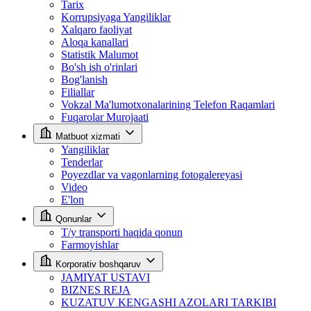
Tarix
Korrupsiyaga Yangiliklar
Xalqaro faoliyat
Aloqa kanallari
Statistik Malumot
Bo'sh ish o'rinlari
Bog'lanish
Filiallar
Vokzal Ma'lumotxonalarining Telefon Raqamlari
Fuqarolar Murojaati
Matbuot xizmati
Yangiliklar
Tenderlar
Poyezdlar va vagonlarning fotogalereyasi
Video
E'lon
Qonunlar
T/y transporti haqida qonun
Farmoyishlar
Korporativ boshqaruv
JAMIYAT USTAVI
BIZNES REJA
KUZATUV KENGASHI AZOLARI TARKIBI