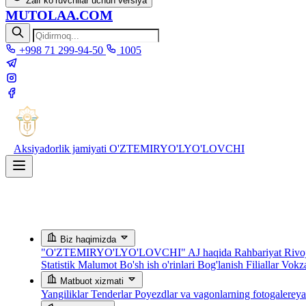
Zaif ko‘ruvchilar uchun versiya
MUTOLAA.COM
+998 71 299-94-50
1005
Aksiyadorlik jamiyati
O'ZTEMIRYO'LYO'LOVCHI
Biz haqimizda
"O'ZTEMIRYO'LYO'LOVCHI" AJ haqida
Rahbariyat
Rivoj
Statistik Malumot
Bo'sh ish o'rinlari
Bog'lanish
Filiallar
Vokza
Matbuot xizmati
Yangiliklar
Tenderlar
Poyezdlar va vagonlarning fotogalerey