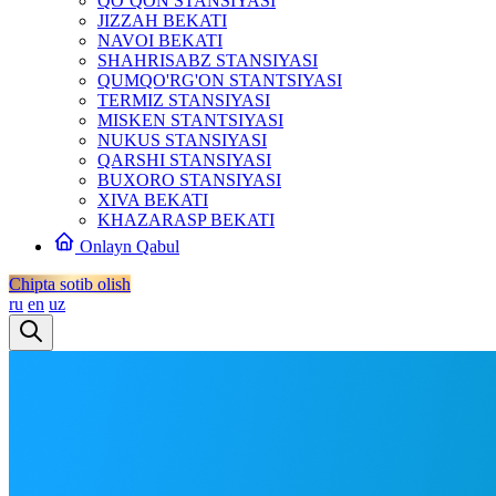
QO‘QON STANSIYASI
JIZZAH BEKATI
NAVOI BEKATI
SHAHRISABZ STANSIYASI
QUMQO'RG'ON STANTSIYASI
TERMIZ STANSIYASI
MISKEN STANTSIYASI
NUKUS STANSIYASI
QARSHI STANSIYASI
BUXORO STANSIYASI
XIVA BEKATI
KHAZARASP BEKATI
Onlayn Qabul
Chipta sotib olish
ru
en
uz