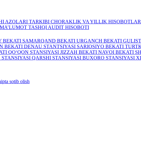
I AZOLARI TARKIBI
CHORAKLIK VA YILLIK HISOBOTLA
A MA’LUMOT
TASHQI AUDIT HISOBOTI
Y BEKATI
SAMARQAND BEKATI
URGANCH BEKATI
GULIS
N BEKATI
DENAU STANTSIYASI
SARIOSIYO BEKATI
TURTK
ATI
QO‘QON STANSIYASI
JIZZAH BEKATI
NAVOI BEKATI
S
 STANSIYASI
QARSHI STANSIYASI
BUXORO STANSIYASI
X
ipta sotib olish