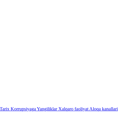
Tarix
Korrupsiyaga Yangiliklar
Xalqaro faoliyat
Aloqa kanallari