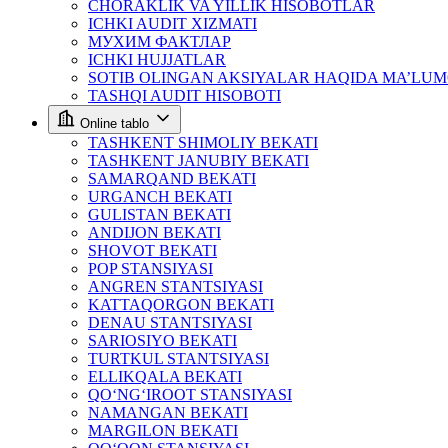
CHORAKLIK VA YILLIK HISOBOTLAR
ICHKI AUDIT XIZMATI
МУХИМ ФАКТЛАР
ICHKI HUJJATLAR
SOTIB OLINGAN AKSIYALAR HAQIDA MA’LU
TASHQI AUDIT HISOBOTI
Online tablo
TASHKENT SHIMOLIY BEKATI
TASHKENT JANUBIY BEKATI
SAMARQAND BEKATI
URGANCH BEKATI
GULISTAN BEKATI
ANDIJON BEKATI
SHOVOT BEKATI
POP STANSIYASI
ANGREN STANTSIYASI
KATTAQORGON BEKATI
DENAU STANTSIYASI
SARIOSIYO BEKATI
TURTKUL STANTSIYASI
ELLIKQALA BEKATI
QO‘NG‘IROOT STANSIYASI
NAMANGAN BEKATI
MARGILON BEKATI