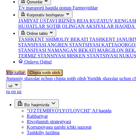
Qonunlar
T/y transporti haqida qonun
Farmoyishlar
Korporativ boshqaruv
JAMIYAT USTAVI
BIZNES REJA
KUZATUV KENGASH
HUJJATLAR
SOTIB OLINGAN AKSIYALAR HAQID
Online tablo
TASHKENT SHIMOLIY BEKATI
TASHKENT JANUBI
STANSIYASI
ANGREN STANTSIYASI
KATTAQORGO
STANSIYASI
NAMANGAN BEKATI
MARGILON BEK
TERMIZ STANSIYASI
MISKEN STANTSIYASI
NUKUS
Onlayn Qabul
Vip zallar
Chipta sotib olish
Jismoniy shaxslar uchun chipta sotib olish
Yuridik shaxslar uchun ch
uz
ru
en
uz
Biz haqimizda
"O'ZTEMIRYO'LYO'LOVCHI" AJ haqida
Rahbariyat
Rivojlanish strategiyasi
Korrupsiyaga qarshi ichki nazorat
Tashkiliy tuzilma