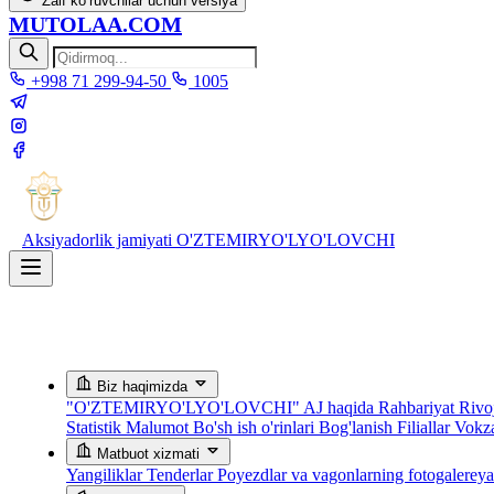
Zaif ko‘ruvchilar uchun versiya
MUTOLAA.COM
+998 71 299-94-50
1005
Aksiyadorlik jamiyati
O'ZTEMIRYO'LYO'LOVCHI
Biz haqimizda
"O'ZTEMIRYO'LYO'LOVCHI" AJ haqida
Rahbariyat
Rivoj
Statistik Malumot
Bo'sh ish o'rinlari
Bog'lanish
Filiallar
Vokza
Matbuot xizmati
Yangiliklar
Tenderlar
Poyezdlar va vagonlarning fotogalerey