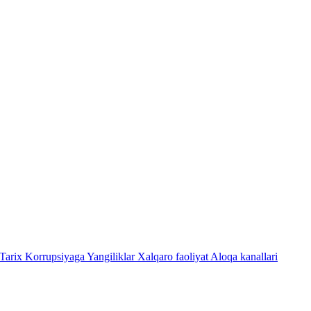
Tarix
Korrupsiyaga Yangiliklar
Xalqaro faoliyat
Aloqa kanallari