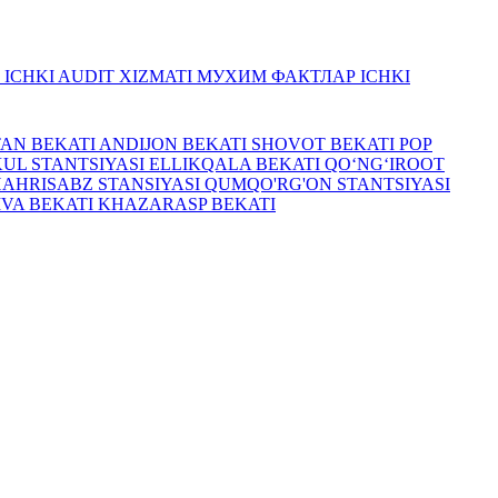
R
ICHKI AUDIT XIZMATI
МУХИМ ФАКТЛАР
ICHKI
TAN BEKATI
ANDIJON BEKATI
SHOVOT BEKATI
POP
UL STANTSIYASI
ELLIKQALA BEKATI
QO‘NG‘IROOT
HAHRISABZ STANSIYASI
QUMQO'RG'ON STANTSIYASI
IVA BEKATI
KHAZARASP BEKATI