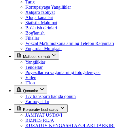
Tarix
Korrupsiyaga Yangiliklar
Xalqaro faoliyat
Aloqa kanallari
Statistik Malumot
Bo'sh ish o'rinlari
Bog'lanish
Filiallar
Vokzal Ma'lumotxonalarining Telefon Raqamlari
Fuqarolar Murojaati
Matbuot xizmati
Yangiliklar
Tenderlar
Poyezdlar va vagonlarning fotogalereyasi
Video
E'lon
Qonunlar
T/y transporti haqida qonun
Farmoyishlar
Korporativ boshqaruv
JAMIYAT USTAVI
BIZNES REJA
KUZATUV KENGASHI AZOLARI TARKIBI