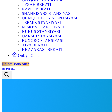
QO‘QON STANSIYASI
JIZZAH BEKATI
NAVOI BEKATI
SHAHRISABZ STANSIYASI
QUMQO'RG'ON STANTSIYASI
TERMIZ STANSIYASI
MISKEN STANTSIYASI
NUKUS STANSIYASI
QARSHI STANSIYASI
BUXORO STANSIYASI
XIVA BEKATI
KHAZARASP BEKATI
Onlayn Qabul
Chipta sotib olish
ru
en
uz