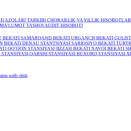
I AZOLARI TARKIBI
CHORAKLIK VA YILLIK HISOBOTLA
A MA’LUMOT
TASHQI AUDIT HISOBOTI
Y BEKATI
SAMARQAND BEKATI
URGANCH BEKATI
GULIS
N BEKATI
DENAU STANTSIYASI
SARIOSIYO BEKATI
TURTK
ATI
QO‘QON STANSIYASI
JIZZAH BEKATI
NAVOI BEKATI
S
 STANSIYASI
QARSHI STANSIYASI
BUXORO STANSIYASI
X
ipta sotib olish