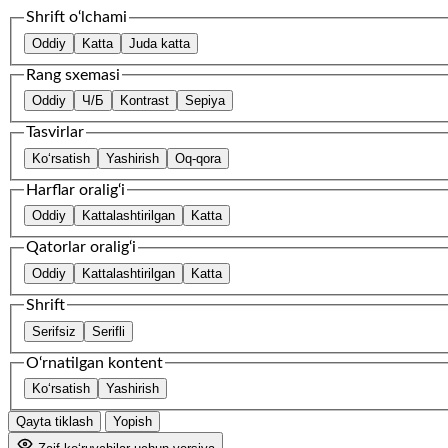
Shrift o‘lchami
Oddiy
Katta
Juda katta
Rang sxemasi
Oddiy
Ч/Б
Kontrast
Sepiya
Tasvirlar
Ko‘rsatish
Yashirish
Oq-qora
Harflar oralig‘i
Oddiy
Kattalashtirilgan
Katta
Qatorlar oralig‘i
Oddiy
Kattalashtirilgan
Katta
Shrift
Serifsiz
Serifli
O‘rnatilgan kontent
Ko‘rsatish
Yashirish
Qayta tiklash
Yopish