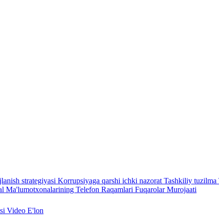
lanish strategiyasi
Korrupsiyaga qarshi ichki nazorat
Tashkiliy tuzilma
l Ma'lumotxonalarining Telefon Raqamlari
Fuqarolar Murojaati
asi
Video
E'lon