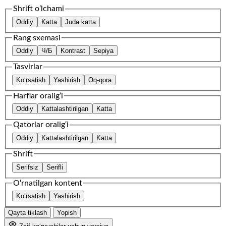
Shrift o‘lchami
Oddiy
Katta
Juda katta
Rang sxemasi
Oddiy
Ч/Б
Kontrast
Sepiya
Tasvirlar
Ko‘rsatish
Yashirish
Oq-qora
Harflar oralig‘i
Oddiy
Kattalashtirilgan
Katta
Qatorlar oralig‘i
Oddiy
Kattalashtirilgan
Katta
Shrift
Serifsiz
Serifli
O‘rnatilgan kontent
Ko‘rsatish
Yashirish
Qayta tiklash
Yopish