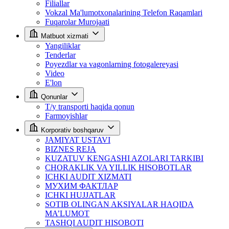
Filiallar
Vokzal Ma'lumotxonalarining Telefon Raqamlari
Fuqarolar Murojaati
Matbuot xizmati
Yangiliklar
Tenderlar
Poyezdlar va vagonlarning fotogalereyasi
Video
E'lon
Qonunlar
T/y transporti haqida qonun
Farmoyishlar
Korporativ boshqaruv
JAMIYAT USTAVI
BIZNES REJA
KUZATUV KENGASHI AZOLARI TARKIBI
CHORAKLIK VA YILLIK HISOBOTLAR
ICHKI AUDIT XIZMATI
МУХИМ ФАКТЛАР
ICHKI HUJJATLAR
SOTIB OLINGAN AKSIYALAR HAQIDA
MA’LUMOT
TASHQI AUDIT HISOBOTI