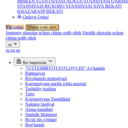
MISKEN STANTSIYASI
NUKUS STANSIYASI
QARSH
STANSIYASI
BUXORO STANSIYASI
XIVA BEKATI
KHAZARASP BEKATI
Onlayn Qabul
Vip zallar
Chipta sotib olish
Jismoniy shaxslar uchun chipta sotib olish
Yuridik shaxslar uchun
chipta sotib olish
uz
ru
en
uz
Biz haqimizda
"O'ZTEMIRYO'LYO'LOVCHI" AJ haqida
Rahbariyat
Rivojlanish strategiyasi
Korrupsiyaga qarshi ichki nazorat
Tashkiliy tuzilma
Tarix
Korrupsiyaga Yangiliklar
Xalqaro faoliyat
Aloqa kanallari
Statistik Malumot
Bo'sh ish o'rinlari
Bog'lanish