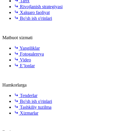
Tarix
Rivojlanish strategiyasi
Xalqaro faoliyat
Bo'sh ish o'rinlari
Matbuot xizmati
Yangiliklar
Fotogalereya
Video
E’lonlar
Hamkorlarga
Tenderlar
Bo'sh ish o'rinlari
Tashkiliy tuzilma
Xizmarlar