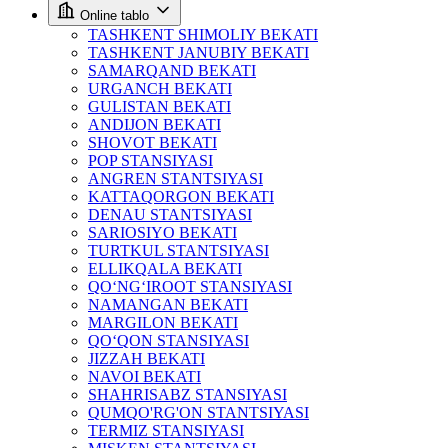
Online tablo
TASHKENT SHIMOLIY BEKATI
TASHKENT JANUBIY BEKATI
SAMARQAND BEKATI
URGANCH BEKATI
GULISTAN BEKATI
ANDIJON BEKATI
SHOVOT BEKATI
POP STANSIYASI
ANGREN STANTSIYASI
KATTAQORGON BEKATI
DENAU STANTSIYASI
SARIOSIYO BEKATI
TURTKUL STANTSIYASI
ELLIKQALA BEKATI
QO‘NG‘IROOT STANSIYASI
NAMANGAN BEKATI
MARGILON BEKATI
QO‘QON STANSIYASI
JIZZAH BEKATI
NAVOI BEKATI
SHAHRISABZ STANSIYASI
QUMQO'RG'ON STANTSIYASI
TERMIZ STANSIYASI