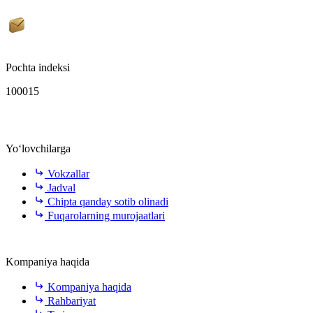
Pochta indeksi
100015
Yo‘lovchilarga
Vokzallar
Jadval
Chipta qanday sotib olinadi
Fuqarolarning murojaatlari
Kompaniya haqida
Kompaniya haqida
Rahbariyat