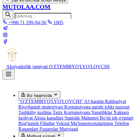
Zaif ko‘ruvchilar uchun versiya
MUTOLAA.COM
+998 71 299-94-50
1005
Aksiyadorlik jamiyati
O'ZTEMIRYO'LYO'LOVCHI
Biz haqimizda
"O'ZTEMIRYO'LYO'LOVCHI" AJ haqida
Rahbariyat
Rivojlanish strategiyasi
Korrupsiyaga qarshi ichki nazorat
Tashkiliy tuzilma
Tarix
Korrupsiyaga Yangiliklar
Xalqaro
faoliyat
Aloqa kanallari
Statistik Malumot
Bo'sh ish o'rinlari
Bog'lanish
Filiallar
Vokzal Ma'lumotxonalarining Telefon
Raqamlari
Fuqarolar Murojaati
Matbuot xizmati