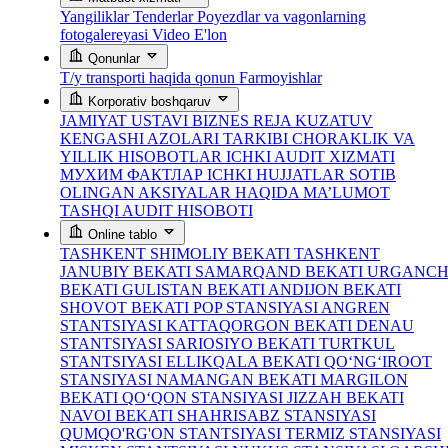
Yangiliklar
Tenderlar
Poyezdlar va vagonlarning
fotogalereyasi
Video
E'lon
Qonunlar
T/y transporti haqida qonun
Farmoyishlar
Korporativ boshqaruv
JAMIYAT USTAVI
BIZNES REJA
KUZATUV
KENGASHI AZOLARI TARKIBI
CHORAKLIK VA
YILLIK HISOBOTLAR
ICHKI AUDIT XIZMATI
МУХИМ ФАКТЛАР
ICHKI HUJJATLAR
SOTIB
OLINGAN AKSIYALAR HAQIDA MA’LUMOT
TASHQI AUDIT HISOBOTI
Online tablo
TASHKENT SHIMOLIY BEKATI
TASHKENT
JANUBIY BEKATI
SAMARQAND BEKATI
URGANC
BEKATI
GULISTAN BEKATI
ANDIJON BEKATI
SHOVOT BEKATI
POP STANSIYASI
ANGREN
STANTSIYASI
KATTAQORGON BEKATI
DENAU
STANTSIYASI
SARIOSIYO BEKATI
TURTKUL
STANTSIYASI
ELLIKQALA BEKATI
QO‘NG‘IROOT
STANSIYASI
NAMANGAN BEKATI
MARGILON
BEKATI
QO‘QON STANSIYASI
JIZZAH BEKATI
NAVOI BEKATI
SHAHRISABZ STANSIYASI
QUMQO'RG'ON STANTSIYASI
TERMIZ STANSIYASI