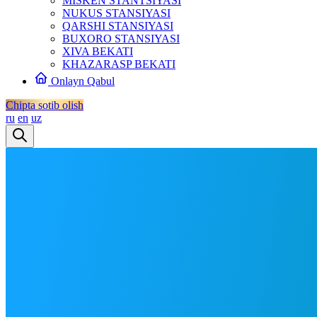
MISKEN STANTSIYASI
NUKUS STANSIYASI
QARSHI STANSIYASI
BUXORO STANSIYASI
XIVA BEKATI
KHAZARASP BEKATI
Onlayn Qabul
Chipta sotib olish
ru
en
uz