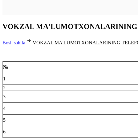
VOKZAL MA'LUMOTXONALARINING
Bosh sahifa
VOKZAL MA'LUMOTXONALARINING TELEF
№
1
2
3
4
5
6