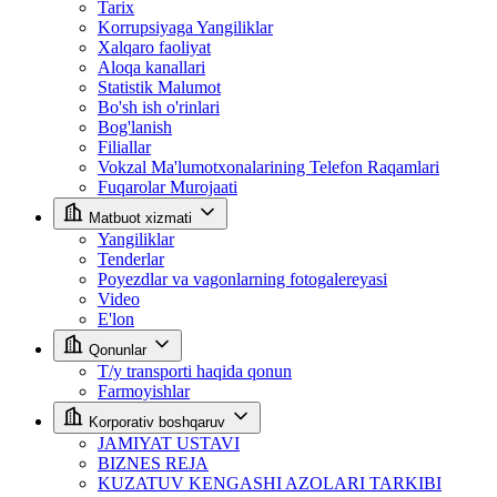
Tarix
Korrupsiyaga Yangiliklar
Xalqaro faoliyat
Aloqa kanallari
Statistik Malumot
Bo'sh ish o'rinlari
Bog'lanish
Filiallar
Vokzal Ma'lumotxonalarining Telefon Raqamlari
Fuqarolar Murojaati
Matbuot xizmati
Yangiliklar
Tenderlar
Poyezdlar va vagonlarning fotogalereyasi
Video
E'lon
Qonunlar
T/y transporti haqida qonun
Farmoyishlar
Korporativ boshqaruv
JAMIYAT USTAVI
BIZNES REJA
KUZATUV KENGASHI AZOLARI TARKIBI