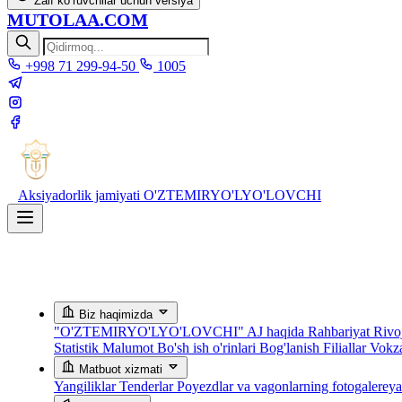
Zaif ko‘ruvchilar uchun versiya
MUTOLAA.COM
+998 71 299-94-50
1005
Aksiyadorlik jamiyati
O'ZTEMIRYO'LYO'LOVCHI
Biz haqimizda
"O'ZTEMIRYO'LYO'LOVCHI" AJ haqida
Rahbariyat
Rivoj
Statistik Malumot
Bo'sh ish o'rinlari
Bog'lanish
Filiallar
Vokza
Matbuot xizmati
Yangiliklar
Tenderlar
Poyezdlar va vagonlarning fotogalerey