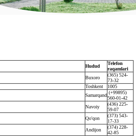
Telefon
Hudud
raqamlari
(365) 524-
Buxoro
73-32
Toshkent
1005
(+99895)
Samarqand
560-01-42
(436) 225-
Navoiy
59-07
(373) 543-
Qo'qon
17-33
(374) 228-
Andijon
42-85