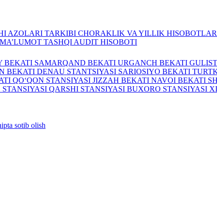
I AZOLARI TARKIBI
CHORAKLIK VA YILLIK HISOBOTLA
A MA’LUMOT
TASHQI AUDIT HISOBOTI
Y BEKATI
SAMARQAND BEKATI
URGANCH BEKATI
GULIS
N BEKATI
DENAU STANTSIYASI
SARIOSIYO BEKATI
TURTK
ATI
QO‘QON STANSIYASI
JIZZAH BEKATI
NAVOI BEKATI
S
 STANSIYASI
QARSHI STANSIYASI
BUXORO STANSIYASI
X
ipta sotib olish