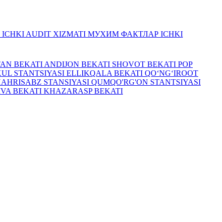
R
ICHKI AUDIT XIZMATI
МУХИМ ФАКТЛАР
ICHKI
TAN BEKATI
ANDIJON BEKATI
SHOVOT BEKATI
POP
UL STANTSIYASI
ELLIKQALA BEKATI
QO‘NG‘IROOT
HAHRISABZ STANSIYASI
QUMQO'RG'ON STANTSIYASI
IVA BEKATI
KHAZARASP BEKATI