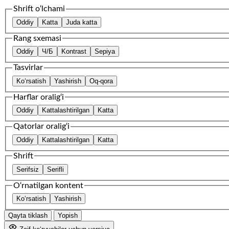
Shrift o‘lchami
Oddiy
Katta
Juda katta
Rang sxemasi
Oddiy
Ч/Б
Kontrast
Sepiya
Tasvirlar
Ko‘rsatish
Yashirish
Oq-qora
Harflar oralig‘i
Oddiy
Kattalashtirilgan
Katta
Qatorlar oralig‘i
Oddiy
Kattalashtirilgan
Katta
Shrift
Serifsiz
Serifli
O‘rnatilgan kontent
Ko‘rsatish
Yashirish
Qayta tiklash
Yopish