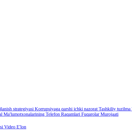
lanish strategiyasi
Korrupsiyaga qarshi ichki nazorat
Tashkiliy tuzilma
l Ma'lumotxonalarining Telefon Raqamlari
Fuqarolar Murojaati
asi
Video
E'lon