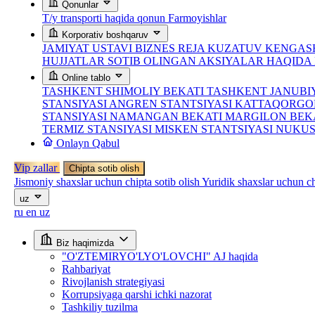
Qonunlar
T/y transporti haqida qonun
Farmoyishlar
Korporativ boshqaruv
JAMIYAT USTAVI
BIZNES REJA
KUZATUV KENGASH
HUJJATLAR
SOTIB OLINGAN AKSIYALAR HAQID
Online tablo
TASHKENT SHIMOLIY BEKATI
TASHKENT JANUBI
STANSIYASI
ANGREN STANTSIYASI
KATTAQORGO
STANSIYASI
NAMANGAN BEKATI
MARGILON BEK
TERMIZ STANSIYASI
MISKEN STANTSIYASI
NUKUS
Onlayn Qabul
Vip zallar
Chipta sotib olish
Jismoniy shaxslar uchun chipta sotib olish
Yuridik shaxslar uchun ch
uz
ru
en
uz
Biz haqimizda
"O'ZTEMIRYO'LYO'LOVCHI" AJ haqida
Rahbariyat
Rivojlanish strategiyasi
Korrupsiyaga qarshi ichki nazorat
Tashkiliy tuzilma