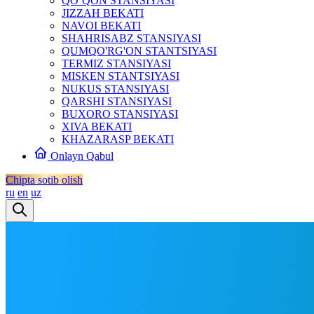
QO‘QON STANSIYASI
JIZZAH BEKATI
NAVOI BEKATI
SHAHRISABZ STANSIYASI
QUMQO'RG'ON STANTSIYASI
TERMIZ STANSIYASI
MISKEN STANTSIYASI
NUKUS STANSIYASI
QARSHI STANSIYASI
BUXORO STANSIYASI
XIVA BEKATI
KHAZARASP BEKATI
Onlayn Qabul
Chipta sotib olish
ru
en
uz