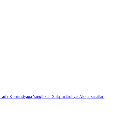
Tarix
Korrupsiyaga Yangiliklar
Xalqaro faoliyat
Aloqa kanallari