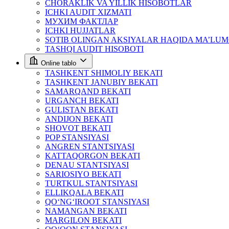
CHORAKLIK VA YILLIK HISOBOTLAR
ICHKI AUDIT XIZMATI
МУХИМ ФАКТЛАР
ICHKI HUJJATLAR
SOTIB OLINGAN AKSIYALAR HAQIDA MA’LU
TASHQI AUDIT HISOBOTI
Online tablo
TASHKENT SHIMOLIY BEKATI
TASHKENT JANUBIY BEKATI
SAMARQAND BEKATI
URGANCH BEKATI
GULISTAN BEKATI
ANDIJON BEKATI
SHOVOT BEKATI
POP STANSIYASI
ANGREN STANTSIYASI
KATTAQORGON BEKATI
DENAU STANTSIYASI
SARIOSIYO BEKATI
TURTKUL STANTSIYASI
ELLIKQALA BEKATI
QO‘NG‘IROOT STANSIYASI
NAMANGAN BEKATI
MARGILON BEKATI