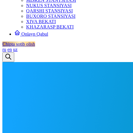
MISKEN STANTSIYASI
NUKUS STANSIYASI
QARSHI STANSIYASI
BUXORO STANSIYASI
XIVA BEKATI
KHAZARASP BEKATI
Onlayn Qabul
Chipta sotib olish
ru
en
uz