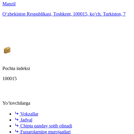
Manzil
O‘zbekiston Respublikasi, Toshkent, 100015, ko‘ch. Turkiston, 7
Pochta indeksi
100015
Yo‘lovchilarga
Vokzallar
Jadval
Chipta qanday sotib olinadi
Fuqarolarning murojaatlari