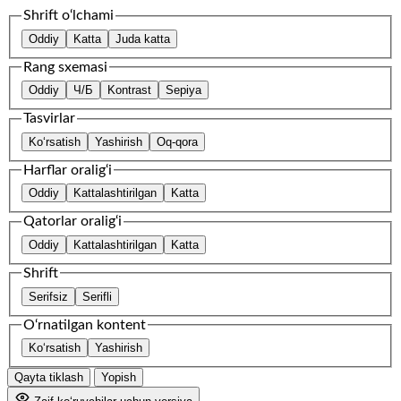
Shrift o‘lchami
Oddiy
Katta
Juda katta
Rang sxemasi
Oddiy
Ч/Б
Kontrast
Sepiya
Tasvirlar
Ko‘rsatish
Yashirish
Oq-qora
Harflar oralig‘i
Oddiy
Kattalashtirilgan
Katta
Qatorlar oralig‘i
Oddiy
Kattalashtirilgan
Katta
Shrift
Serifsiz
Serifli
O‘rnatilgan kontent
Ko‘rsatish
Yashirish
Qayta tiklash
Yopish