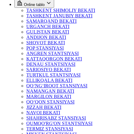
Online tablo
TASHKENT SHIMOLIY BEKATI
TASHKENT JANUBIY BEKATI
SAMARQAND BEKATI
URGANCH BEKATI
GULISTAN BEKATI
ANDIJON BEKATI
SHOVOT BEKATI
POP STANSIYASI
ANGREN STANTSIYASI
KATTAQORGON BEKATI
DENAU STANTSIYASI
SARIOSIYO BEKATI
TURTKUL STANTSIYASI
ELLIKQALA BEKATI
QO‘NG‘IROOT STANSIYASI
NAMANGAN BEKATI
MARGILON BEKATI
QO‘QON STANSIYASI
JIZZAH BEKATI
NAVOI BEKATI
SHAHRISABZ STANSIYASI
QUMQO'RG'ON STANTSIYASI
TERMIZ STANSIYASI