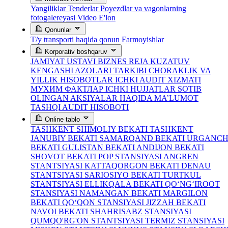
Yangiliklar
Tenderlar
Poyezdlar va vagonlarning
fotogalereyasi
Video
E'lon
Qonunlar
T/y transporti haqida qonun
Farmoyishlar
Korporativ boshqaruv
JAMIYAT USTAVI
BIZNES REJA
KUZATUV
KENGASHI AZOLARI TARKIBI
CHORAKLIK VA
YILLIK HISOBOTLAR
ICHKI AUDIT XIZMATI
МУХИМ ФАКТЛАР
ICHKI HUJJATLAR
SOTIB
OLINGAN AKSIYALAR HAQIDA MA’LUMOT
TASHQI AUDIT HISOBOTI
Online tablo
TASHKENT SHIMOLIY BEKATI
TASHKENT
JANUBIY BEKATI
SAMARQAND BEKATI
URGANC
BEKATI
GULISTAN BEKATI
ANDIJON BEKATI
SHOVOT BEKATI
POP STANSIYASI
ANGREN
STANTSIYASI
KATTAQORGON BEKATI
DENAU
STANTSIYASI
SARIOSIYO BEKATI
TURTKUL
STANTSIYASI
ELLIKQALA BEKATI
QO‘NG‘IROOT
STANSIYASI
NAMANGAN BEKATI
MARGILON
BEKATI
QO‘QON STANSIYASI
JIZZAH BEKATI
NAVOI BEKATI
SHAHRISABZ STANSIYASI
QUMQO'RG'ON STANTSIYASI
TERMIZ STANSIYASI