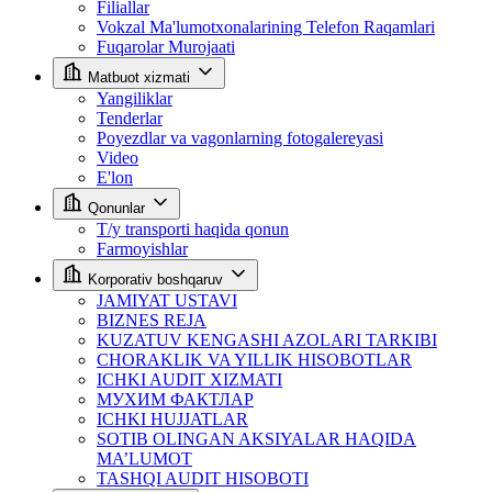
Filiallar
Vokzal Ma'lumotxonalarining Telefon Raqamlari
Fuqarolar Murojaati
Matbuot xizmati
Yangiliklar
Tenderlar
Poyezdlar va vagonlarning fotogalereyasi
Video
E'lon
Qonunlar
T/y transporti haqida qonun
Farmoyishlar
Korporativ boshqaruv
JAMIYAT USTAVI
BIZNES REJA
KUZATUV KENGASHI AZOLARI TARKIBI
CHORAKLIK VA YILLIK HISOBOTLAR
ICHKI AUDIT XIZMATI
МУХИМ ФАКТЛАР
ICHKI HUJJATLAR
SOTIB OLINGAN AKSIYALAR HAQIDA
MA’LUMOT
TASHQI AUDIT HISOBOTI