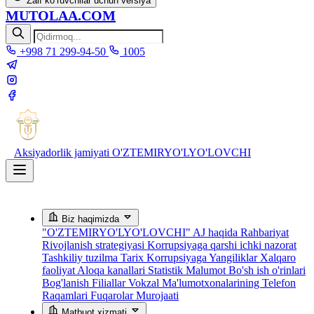
Zaif ko‘ruvchilar uchun versiya
MUTOLAA.COM
+998 71 299-94-50
1005
Aksiyadorlik jamiyati
O'ZTEMIRYO'LYO'LOVCHI
Biz haqimizda
"O'ZTEMIRYO'LYO'LOVCHI" AJ haqida
Rahbariyat
Rivojlanish strategiyasi
Korrupsiyaga qarshi ichki nazorat
Tashkiliy tuzilma
Tarix
Korrupsiyaga Yangiliklar
Xalqaro
faoliyat
Aloqa kanallari
Statistik Malumot
Bo'sh ish o'rinlari
Bog'lanish
Filiallar
Vokzal Ma'lumotxonalarining Telefon
Raqamlari
Fuqarolar Murojaati
Matbuot xizmati