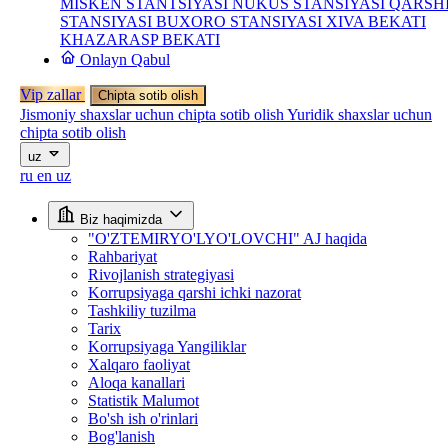
MISKEN STANTSIYASI
NUKUS STANSIYASI
QARSH
STANSIYASI
BUXORO STANSIYASI
XIVA BEKATI
KHAZARASP BEKATI
Onlayn Qabul
Vip zallar
Chipta sotib olish
Jismoniy shaxslar uchun chipta sotib olish
Yuridik shaxslar uchun
chipta sotib olish
uz
ru
en
uz
Biz haqimizda
"O'ZTEMIRYO'LYO'LOVCHI" AJ haqida
Rahbariyat
Rivojlanish strategiyasi
Korrupsiyaga qarshi ichki nazorat
Tashkiliy tuzilma
Tarix
Korrupsiyaga Yangiliklar
Xalqaro faoliyat
Aloqa kanallari
Statistik Malumot
Bo'sh ish o'rinlari
Bog'lanish