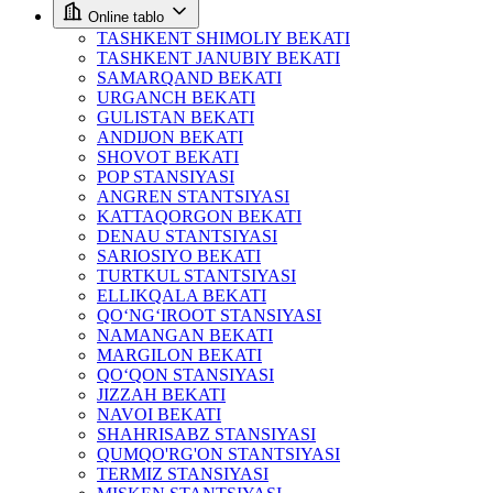
Online tablo
TASHKENT SHIMOLIY BEKATI
TASHKENT JANUBIY BEKATI
SAMARQAND BEKATI
URGANCH BEKATI
GULISTAN BEKATI
ANDIJON BEKATI
SHOVOT BEKATI
POP STANSIYASI
ANGREN STANTSIYASI
KATTAQORGON BEKATI
DENAU STANTSIYASI
SARIOSIYO BEKATI
TURTKUL STANTSIYASI
ELLIKQALA BEKATI
QO‘NG‘IROOT STANSIYASI
NAMANGAN BEKATI
MARGILON BEKATI
QO‘QON STANSIYASI
JIZZAH BEKATI
NAVOI BEKATI
SHAHRISABZ STANSIYASI
QUMQO'RG'ON STANTSIYASI
TERMIZ STANSIYASI