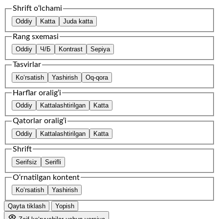
Shrift o‘lchami
Oddiy
Katta
Juda katta
Rang sxemasi
Oddiy
Ч/Б
Kontrast
Sepiya
Tasvirlar
Ko‘rsatish
Yashirish
Oq-qora
Harflar oralig‘i
Oddiy
Kattalashtirilgan
Katta
Qatorlar oralig‘i
Oddiy
Kattalashtirilgan
Katta
Shrift
Serifsiz
Serifli
O‘rnatilgan kontent
Ko‘rsatish
Yashirish
Qayta tiklash
Yopish