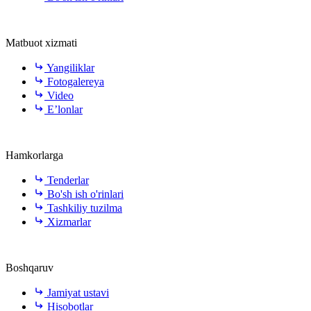
Matbuot xizmati
Yangiliklar
Fotogalereya
Video
E’lonlar
Hamkorlarga
Tenderlar
Bo'sh ish o'rinlari
Tashkiliy tuzilma
Xizmarlar
Boshqaruv
Jamiyat ustavi
Hisobotlar