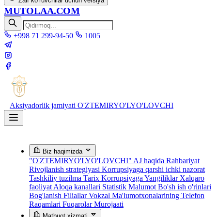
Zaif ko‘ruvchilar uchun versiya
MUTOLAA.COM
+998 71 299-94-50
1005
Aksiyadorlik jamiyati
O'ZTEMIRYO'LYO'LOVCHI
Biz haqimizda
"O'ZTEMIRYO'LYO'LOVCHI" AJ haqida
Rahbariyat
Rivojlanish strategiyasi
Korrupsiyaga qarshi ichki nazorat
Tashkiliy tuzilma
Tarix
Korrupsiyaga Yangiliklar
Xalqaro
faoliyat
Aloqa kanallari
Statistik Malumot
Bo'sh ish o'rinlari
Bog'lanish
Filiallar
Vokzal Ma'lumotxonalarining Telefon
Raqamlari
Fuqarolar Murojaati
Matbuot xizmati