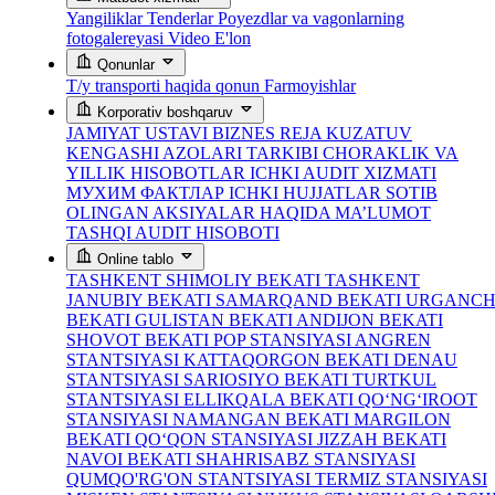
Yangiliklar
Tenderlar
Poyezdlar va vagonlarning
fotogalereyasi
Video
E'lon
Qonunlar
T/y transporti haqida qonun
Farmoyishlar
Korporativ boshqaruv
JAMIYAT USTAVI
BIZNES REJA
KUZATUV
KENGASHI AZOLARI TARKIBI
CHORAKLIK VA
YILLIK HISOBOTLAR
ICHKI AUDIT XIZMATI
МУХИМ ФАКТЛАР
ICHKI HUJJATLAR
SOTIB
OLINGAN AKSIYALAR HAQIDA MA’LUMOT
TASHQI AUDIT HISOBOTI
Online tablo
TASHKENT SHIMOLIY BEKATI
TASHKENT
JANUBIY BEKATI
SAMARQAND BEKATI
URGANC
BEKATI
GULISTAN BEKATI
ANDIJON BEKATI
SHOVOT BEKATI
POP STANSIYASI
ANGREN
STANTSIYASI
KATTAQORGON BEKATI
DENAU
STANTSIYASI
SARIOSIYO BEKATI
TURTKUL
STANTSIYASI
ELLIKQALA BEKATI
QO‘NG‘IROOT
STANSIYASI
NAMANGAN BEKATI
MARGILON
BEKATI
QO‘QON STANSIYASI
JIZZAH BEKATI
NAVOI BEKATI
SHAHRISABZ STANSIYASI
QUMQO'RG'ON STANTSIYASI
TERMIZ STANSIYASI