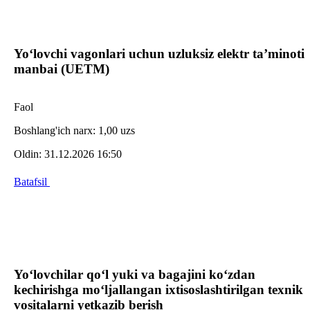
Yo‘lovchi vagonlari uchun uzluksiz elektr ta’minoti
manbai (UETM)
Faol
Boshlang'ich narx:
1,00 uzs
Oldin:
31.12.2026 16:50
Batafsil
Yo‘lovchilar qo‘l yuki va bagajini ko‘zdan
kechirishga mo‘ljallangan ixtisoslashtirilgan texnik
vositalarni yetkazib berish