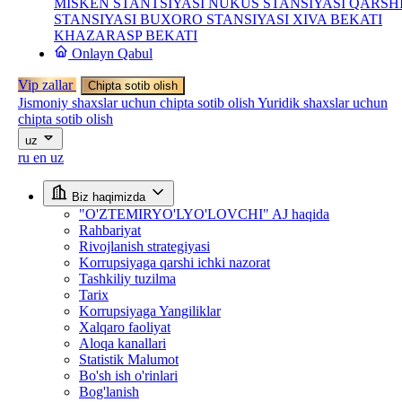
MISKEN STANTSIYASI
NUKUS STANSIYASI
QARSH
STANSIYASI
BUXORO STANSIYASI
XIVA BEKATI
KHAZARASP BEKATI
Onlayn Qabul
Vip zallar
Chipta sotib olish
Jismoniy shaxslar uchun chipta sotib olish
Yuridik shaxslar uchun
chipta sotib olish
uz
ru
en
uz
Biz haqimizda
"O'ZTEMIRYO'LYO'LOVCHI" AJ haqida
Rahbariyat
Rivojlanish strategiyasi
Korrupsiyaga qarshi ichki nazorat
Tashkiliy tuzilma
Tarix
Korrupsiyaga Yangiliklar
Xalqaro faoliyat
Aloqa kanallari
Statistik Malumot
Bo'sh ish o'rinlari
Bog'lanish