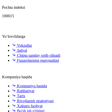
Pochta indeksi
100015
Yo‘lovchilarga
Vokzallar
Jadval
Chipta qanday sotib olinadi
Fuqarolarning murojaatlari
Kompaniya haqida
Kompaniya haqida
Rahbariyat
Tarix
Rivojlanish strategiyasi
Xalqaro faoliyat
Bo'sh ish o'rinlari