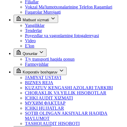
Filiallar
Vokzal Ma'lumotxonalarining Telefon Raqamlari
Fuqarolar Murojaati
Matbuot xizmati
Yangiliklar
Tenderlar
Poyezdlar va vagonlarning fotogalereyasi
Video
E'lon
Qonunlar
T/y transporti haqida qonun
Farmoyishlar
Korporativ boshqaruv
JAMIYAT USTAVI
BIZNES REJA
KUZATUV KENGASHI AZOLARI TARKIBI
CHORAKLIK VA YILLIK HISOBOTLAR
ICHKI AUDIT XIZMATI
МУХИМ ФАКТЛАР
ICHKI HUJJATLAR
SOTIB OLINGAN AKSIYALAR HAQIDA
MA’LUMOT
TASHQI AUDIT HISOBOTI