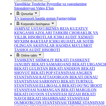
Yangiliklar
Tenderlar
Poyezdlar va vagonlarning
fotogalereyasi
Video
E'lon
Qonunlar
T/y transporti haqida qonun
Farmoyishlar
Korporativ boshqaruv
JAMIYAT USTAVI
BIZNES REJA
KUZATUV
KENGASHI AZOLARI TARKIBI
CHORAKLIK VA
YILLIK HISOBOTLAR
ICHKI AUDIT XIZMATI
МУХИМ ФАКТЛАР
ICHKI HUJJATLAR
SOTIB
OLINGAN AKSIYALAR HAQIDA MA’LUMOT
TASHQI AUDIT HISOBOTI
Online tablo
TASHKENT SHIMOLIY BEKATI
TASHKENT
JANUBIY BEKATI
SAMARQAND BEKATI
URGANC
BEKATI
GULISTAN BEKATI
ANDIJON BEKATI
SHOVOT BEKATI
POP STANSIYASI
ANGREN
STANTSIYASI
KATTAQORGON BEKATI
DENAU
STANTSIYASI
SARIOSIYO BEKATI
TURTKUL
STANTSIYASI
ELLIKQALA BEKATI
QO‘NG‘IROOT
STANSIYASI
NAMANGAN BEKATI
MARGILON
BEKATI
QO‘QON STANSIYASI
JIZZAH BEKATI
NAVOI BEKATI
SHAHRISABZ STANSIYASI
QUMQO'RG'ON STANTSIYASI
TERMIZ STANSIYASI