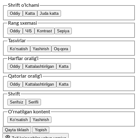
Shrift o‘lchami
Oddiy
Katta
Juda katta
Rang sxemasi
Oddiy
Ч/Б
Kontrast
Sepiya
Tasvirlar
Ko‘rsatish
Yashirish
Oq-qora
Harflar oralig‘i
Oddiy
Kattalashtirilgan
Katta
Qatorlar oralig‘i
Oddiy
Kattalashtirilgan
Katta
Shrift
Serifsiz
Serifli
O‘rnatilgan kontent
Ko‘rsatish
Yashirish
Qayta tiklash
Yopish