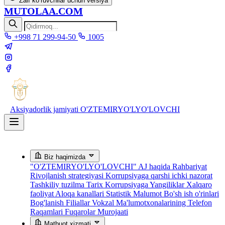
Zaif ko‘ruvchilar uchun versiya
MUTOLAA.COM
+998 71 299-94-50
1005
Aksiyadorlik jamiyati
O'ZTEMIRYO'LYO'LOVCHI
Biz haqimizda
"O'ZTEMIRYO'LYO'LOVCHI" AJ haqida
Rahbariyat
Rivojlanish strategiyasi
Korrupsiyaga qarshi ichki nazorat
Tashkiliy tuzilma
Tarix
Korrupsiyaga Yangiliklar
Xalqaro
faoliyat
Aloqa kanallari
Statistik Malumot
Bo'sh ish o'rinlari
Bog'lanish
Filiallar
Vokzal Ma'lumotxonalarining Telefon
Raqamlari
Fuqarolar Murojaati
Matbuot xizmati