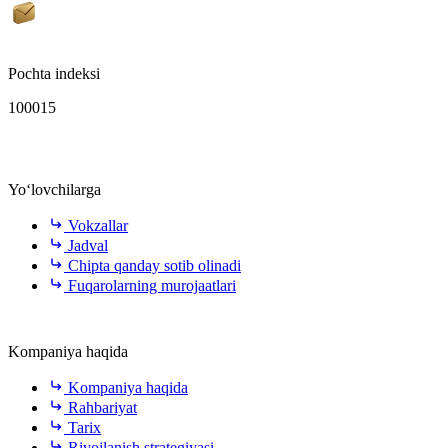
Pochta indeksi
100015
Yo‘lovchilarga
Vokzallar
Jadval
Chipta qanday sotib olinadi
Fuqarolarning murojaatlari
Kompaniya haqida
Kompaniya haqida
Rahbariyat
Tarix
Rivojlanish strategiyasi