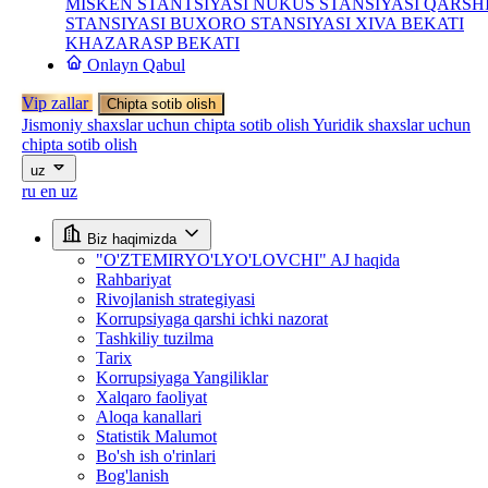
MISKEN STANTSIYASI
NUKUS STANSIYASI
QARSH
STANSIYASI
BUXORO STANSIYASI
XIVA BEKATI
KHAZARASP BEKATI
Onlayn Qabul
Vip zallar
Chipta sotib olish
Jismoniy shaxslar uchun chipta sotib olish
Yuridik shaxslar uchun
chipta sotib olish
uz
ru
en
uz
Biz haqimizda
"O'ZTEMIRYO'LYO'LOVCHI" AJ haqida
Rahbariyat
Rivojlanish strategiyasi
Korrupsiyaga qarshi ichki nazorat
Tashkiliy tuzilma
Tarix
Korrupsiyaga Yangiliklar
Xalqaro faoliyat
Aloqa kanallari
Statistik Malumot
Bo'sh ish o'rinlari
Bog'lanish