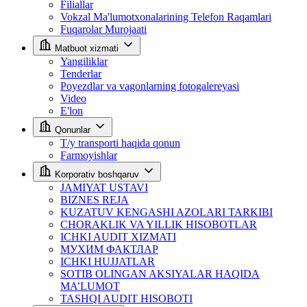
Filiallar
Vokzal Ma'lumotxonalarining Telefon Raqamlari
Fuqarolar Murojaati
Matbuot xizmati
Yangiliklar
Tenderlar
Poyezdlar va vagonlarning fotogalereyasi
Video
E'lon
Qonunlar
T/y transporti haqida qonun
Farmoyishlar
Korporativ boshqaruv
JAMIYAT USTAVI
BIZNES REJA
KUZATUV KENGASHI AZOLARI TARKIBI
CHORAKLIK VA YILLIK HISOBOTLAR
ICHKI AUDIT XIZMATI
МУХИМ ФАКТЛАР
ICHKI HUJJATLAR
SOTIB OLINGAN AKSIYALAR HAQIDA
MA’LUMOT
TASHQI AUDIT HISOBOTI