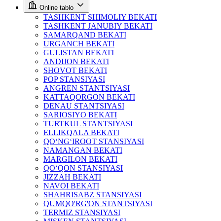
Online tablo
TASHKENT SHIMOLIY BEKATI
TASHKENT JANUBIY BEKATI
SAMARQAND BEKATI
URGANCH BEKATI
GULISTAN BEKATI
ANDIJON BEKATI
SHOVOT BEKATI
POP STANSIYASI
ANGREN STANTSIYASI
KATTAQORGON BEKATI
DENAU STANTSIYASI
SARIOSIYO BEKATI
TURTKUL STANTSIYASI
ELLIKQALA BEKATI
QO‘NG‘IROOT STANSIYASI
NAMANGAN BEKATI
MARGILON BEKATI
QO‘QON STANSIYASI
JIZZAH BEKATI
NAVOI BEKATI
SHAHRISABZ STANSIYASI
QUMQO'RG'ON STANTSIYASI
TERMIZ STANSIYASI