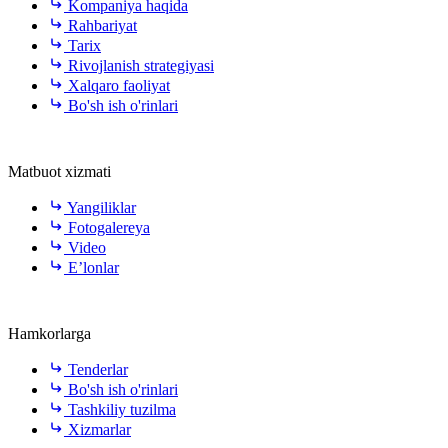
Kompaniya haqida
Rahbariyat
Tarix
Rivojlanish strategiyasi
Xalqaro faoliyat
Bo'sh ish o'rinlari
Matbuot xizmati
Yangiliklar
Fotogalereya
Video
E’lonlar
Hamkorlarga
Tenderlar
Bo'sh ish o'rinlari
Tashkiliy tuzilma
Xizmarlar