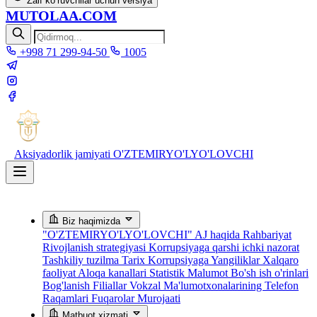
Zaif ko‘ruvchilar uchun versiya
MUTOLAA.COM
+998 71 299-94-50
1005
Aksiyadorlik jamiyati
O'ZTEMIRYO'LYO'LOVCHI
Biz haqimizda
"O'ZTEMIRYO'LYO'LOVCHI" AJ haqida
Rahbariyat
Rivojlanish strategiyasi
Korrupsiyaga qarshi ichki nazorat
Tashkiliy tuzilma
Tarix
Korrupsiyaga Yangiliklar
Xalqaro
faoliyat
Aloqa kanallari
Statistik Malumot
Bo'sh ish o'rinlari
Bog'lanish
Filiallar
Vokzal Ma'lumotxonalarining Telefon
Raqamlari
Fuqarolar Murojaati
Matbuot xizmati