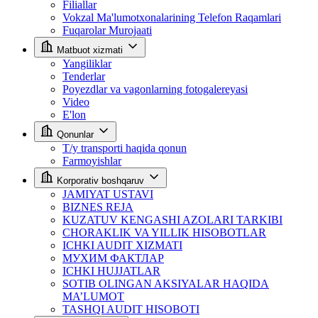
Filiallar
Vokzal Ma'lumotxonalarining Telefon Raqamlari
Fuqarolar Murojaati
Matbuot xizmati
Yangiliklar
Tenderlar
Poyezdlar va vagonlarning fotogalereyasi
Video
E'lon
Qonunlar
T/y transporti haqida qonun
Farmoyishlar
Korporativ boshqaruv
JAMIYAT USTAVI
BIZNES REJA
KUZATUV KENGASHI AZOLARI TARKIBI
CHORAKLIK VA YILLIK HISOBOTLAR
ICHKI AUDIT XIZMATI
МУХИМ ФАКТЛАР
ICHKI HUJJATLAR
SOTIB OLINGAN AKSIYALAR HAQIDA
MA’LUMOT
TASHQI AUDIT HISOBOTI