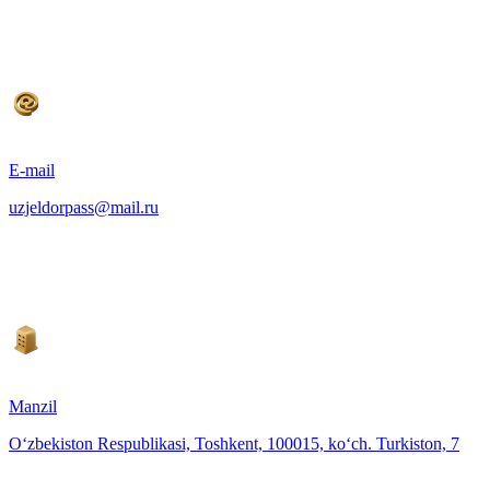
E-mail
uzjeldorpass@mail.ru
Manzil
O‘zbekiston Respublikasi, Toshkent, 100015, ko‘ch. Turkiston, 7