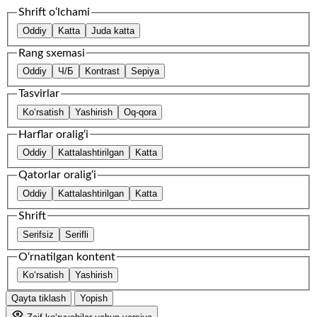
Shrift o‘lchami
Oddiy
Katta
Juda katta
Rang sxemasi
Oddiy
Ч/Б
Kontrast
Sepiya
Tasvirlar
Ko‘rsatish
Yashirish
Oq-qora
Harflar oralig‘i
Oddiy
Kattalashtirilgan
Katta
Qatorlar oralig‘i
Oddiy
Kattalashtirilgan
Katta
Shrift
Serifsiz
Serifli
O‘rnatilgan kontent
Ko‘rsatish
Yashirish
Qayta tiklash
Yopish