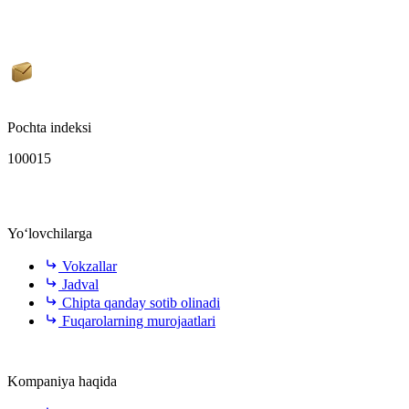
Pochta indeksi
100015
Yo‘lovchilarga
Vokzallar
Jadval
Chipta qanday sotib olinadi
Fuqarolarning murojaatlari
Kompaniya haqida