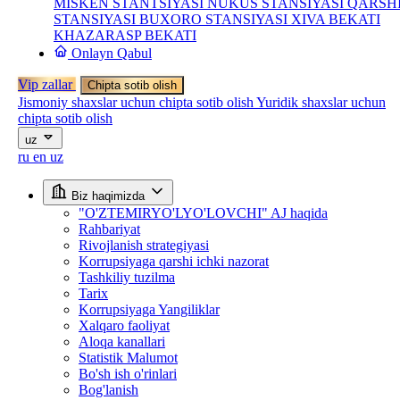
MISKEN STANTSIYASI
NUKUS STANSIYASI
QARSH
STANSIYASI
BUXORO STANSIYASI
XIVA BEKATI
KHAZARASP BEKATI
Onlayn Qabul
Vip zallar
Chipta sotib olish
Jismoniy shaxslar uchun chipta sotib olish
Yuridik shaxslar uchun
chipta sotib olish
uz
ru
en
uz
Biz haqimizda
"O'ZTEMIRYO'LYO'LOVCHI" AJ haqida
Rahbariyat
Rivojlanish strategiyasi
Korrupsiyaga qarshi ichki nazorat
Tashkiliy tuzilma
Tarix
Korrupsiyaga Yangiliklar
Xalqaro faoliyat
Aloqa kanallari
Statistik Malumot
Bo'sh ish o'rinlari
Bog'lanish