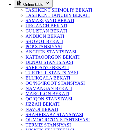
Online tablo
TASHKENT SHIMOLIY BEKATI
TASHKENT JANUBIY BEKATI
SAMARQAND BEKATI
URGANCH BEKATI
GULISTAN BEKATI
ANDIJON BEKATI
SHOVOT BEKATI
POP STANSIYASI
ANGREN STANTSIYASI
KATTAQORGON BEKATI
DENAU STANTSIYASI
SARIOSIYO BEKATI
TURTKUL STANTSIYASI
ELLIKQALA BEKATI
QO‘NG‘IROOT STANSIYASI
NAMANGAN BEKATI
MARGILON BEKATI
QO‘QON STANSIYASI
JIZZAH BEKATI
NAVOI BEKATI
SHAHRISABZ STANSIYASI
QUMQO'RG'ON STANTSIYASI
TERMIZ STANSIYASI