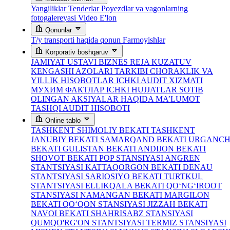
Yangiliklar
Tenderlar
Poyezdlar va vagonlarning
fotogalereyasi
Video
E'lon
Qonunlar
T/y transporti haqida qonun
Farmoyishlar
Korporativ boshqaruv
JAMIYAT USTAVI
BIZNES REJA
KUZATUV
KENGASHI AZOLARI TARKIBI
CHORAKLIK VA
YILLIK HISOBOTLAR
ICHKI AUDIT XIZMATI
МУХИМ ФАКТЛАР
ICHKI HUJJATLAR
SOTIB
OLINGAN AKSIYALAR HAQIDA MA’LUMOT
TASHQI AUDIT HISOBOTI
Online tablo
TASHKENT SHIMOLIY BEKATI
TASHKENT
JANUBIY BEKATI
SAMARQAND BEKATI
URGANC
BEKATI
GULISTAN BEKATI
ANDIJON BEKATI
SHOVOT BEKATI
POP STANSIYASI
ANGREN
STANTSIYASI
KATTAQORGON BEKATI
DENAU
STANTSIYASI
SARIOSIYO BEKATI
TURTKUL
STANTSIYASI
ELLIKQALA BEKATI
QO‘NG‘IROOT
STANSIYASI
NAMANGAN BEKATI
MARGILON
BEKATI
QO‘QON STANSIYASI
JIZZAH BEKATI
NAVOI BEKATI
SHAHRISABZ STANSIYASI
QUMQO'RG'ON STANTSIYASI
TERMIZ STANSIYASI