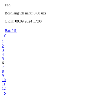
Faol
Boshlang'ich narx:
0,00 uzs
Oldin:
09.09.2024 17:00
Batafsil
1
2
3
4
5
6
7
8
9
10
11
12