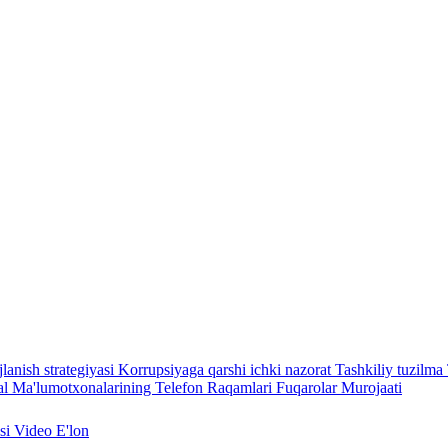
lanish strategiyasi
Korrupsiyaga qarshi ichki nazorat
Tashkiliy tuzilma
l Ma'lumotxonalarining Telefon Raqamlari
Fuqarolar Murojaati
asi
Video
E'lon