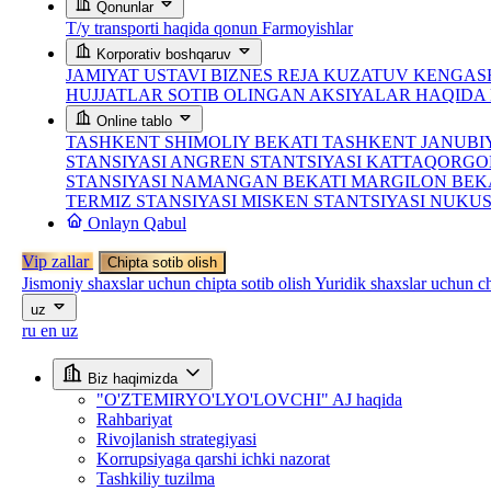
Qonunlar
T/y transporti haqida qonun
Farmoyishlar
Korporativ boshqaruv
JAMIYAT USTAVI
BIZNES REJA
KUZATUV KENGASH
HUJJATLAR
SOTIB OLINGAN AKSIYALAR HAQID
Online tablo
TASHKENT SHIMOLIY BEKATI
TASHKENT JANUBI
STANSIYASI
ANGREN STANTSIYASI
KATTAQORGO
STANSIYASI
NAMANGAN BEKATI
MARGILON BEK
TERMIZ STANSIYASI
MISKEN STANTSIYASI
NUKUS
Onlayn Qabul
Vip zallar
Chipta sotib olish
Jismoniy shaxslar uchun chipta sotib olish
Yuridik shaxslar uchun ch
uz
ru
en
uz
Biz haqimizda
"O'ZTEMIRYO'LYO'LOVCHI" AJ haqida
Rahbariyat
Rivojlanish strategiyasi
Korrupsiyaga qarshi ichki nazorat
Tashkiliy tuzilma