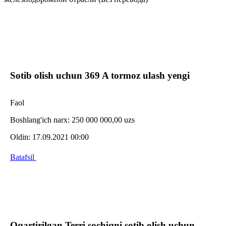
Sotib olish uchun 369 A tormoz ulash yengi
Faol
Boshlang'ich narx:
250 000 000,00 uzs
Oldin:
17.09.2021 00:00
Batafsil
Oqartirilgan Terri sochiqni sotib olish uchun