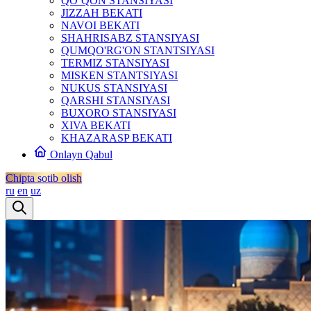
QO‘QON STANSIYASI
JIZZAH BEKATI
NAVOI BEKATI
SHAHRISABZ STANSIYASI
QUMQO'RG'ON STANTSIYASI
TERMIZ STANSIYASI
MISKEN STANTSIYASI
NUKUS STANSIYASI
QARSHI STANSIYASI
BUXORO STANSIYASI
XIVA BEKATI
KHAZARASP BEKATI
Onlayn Qabul
Chipta sotib olish
ru
en
uz