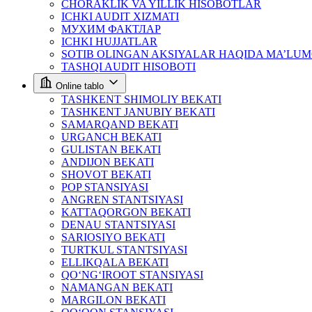
CHORAKLIK VA YILLIK HISOBOTLAR
ICHKI AUDIT XIZMATI
МУХИМ ФАКТЛАР
ICHKI HUJJATLAR
SOTIB OLINGAN AKSIYALAR HAQIDA MA’LU
TASHQI AUDIT HISOBOTI
Online tablo
TASHKENT SHIMOLIY BEKATI
TASHKENT JANUBIY BEKATI
SAMARQAND BEKATI
URGANCH BEKATI
GULISTAN BEKATI
ANDIJON BEKATI
SHOVOT BEKATI
POP STANSIYASI
ANGREN STANTSIYASI
KATTAQORGON BEKATI
DENAU STANTSIYASI
SARIOSIYO BEKATI
TURTKUL STANTSIYASI
ELLIKQALA BEKATI
QO‘NG‘IROOT STANSIYASI
NAMANGAN BEKATI
MARGILON BEKATI