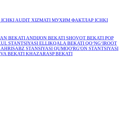
R
ICHKI AUDIT XIZMATI
МУХИМ ФАКТЛАР
ICHKI
TAN BEKATI
ANDIJON BEKATI
SHOVOT BEKATI
POP
UL STANTSIYASI
ELLIKQALA BEKATI
QO‘NG‘IROOT
HAHRISABZ STANSIYASI
QUMQO'RG'ON STANTSIYASI
IVA BEKATI
KHAZARASP BEKATI