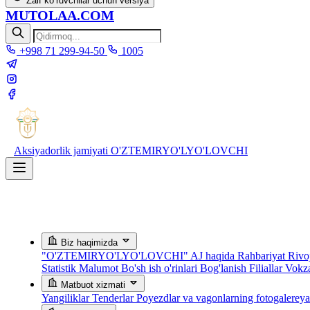
Zaif ko‘ruvchilar uchun versiya
MUTOLAA.COM
+998 71 299-94-50
1005
Aksiyadorlik jamiyati
O'ZTEMIRYO'LYO'LOVCHI
Biz haqimizda
"O'ZTEMIRYO'LYO'LOVCHI" AJ haqida
Rahbariyat
Rivoj
Statistik Malumot
Bo'sh ish o'rinlari
Bog'lanish
Filiallar
Vokza
Matbuot xizmati
Yangiliklar
Tenderlar
Poyezdlar va vagonlarning fotogalerey