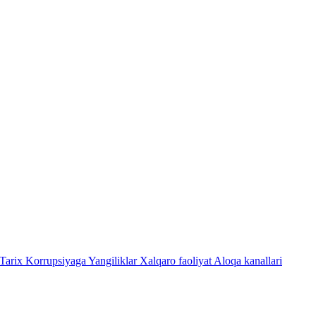
Tarix
Korrupsiyaga Yangiliklar
Xalqaro faoliyat
Aloqa kanallari