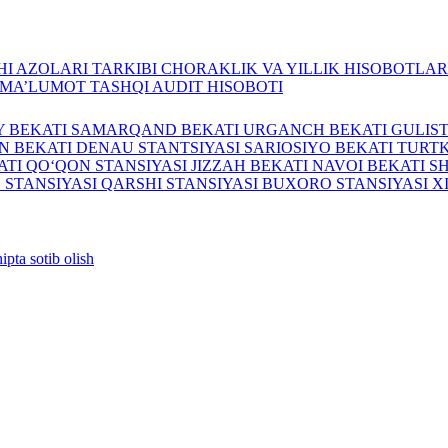
I AZOLARI TARKIBI
CHORAKLIK VA YILLIK HISOBOTLA
A MA’LUMOT
TASHQI AUDIT HISOBOTI
Y BEKATI
SAMARQAND BEKATI
URGANCH BEKATI
GULIS
N BEKATI
DENAU STANTSIYASI
SARIOSIYO BEKATI
TURTK
ATI
QO‘QON STANSIYASI
JIZZAH BEKATI
NAVOI BEKATI
S
 STANSIYASI
QARSHI STANSIYASI
BUXORO STANSIYASI
X
ipta sotib olish