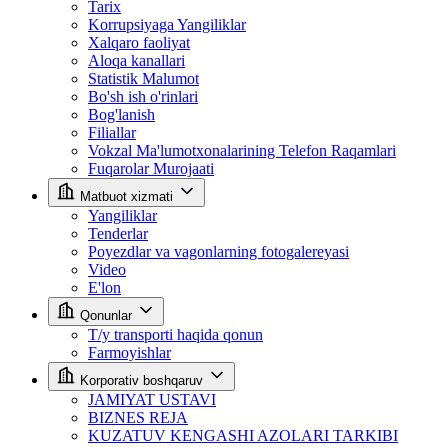
Tarix
Korrupsiyaga Yangiliklar
Xalqaro faoliyat
Aloqa kanallari
Statistik Malumot
Bo'sh ish o'rinlari
Bog'lanish
Filiallar
Vokzal Ma'lumotxonalarining Telefon Raqamlari
Fuqarolar Murojaati
Matbuot xizmati
Yangiliklar
Tenderlar
Poyezdlar va vagonlarning fotogalereyasi
Video
E'lon
Qonunlar
T/y transporti haqida qonun
Farmoyishlar
Korporativ boshqaruv
JAMIYAT USTAVI
BIZNES REJA
KUZATUV KENGASHI AZOLARI TARKIBI