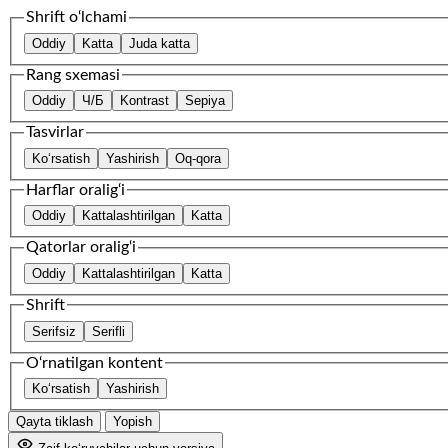
Shrift o‘lchami
Oddiy
Katta
Juda katta
Rang sxemasi
Oddiy
Ч/Б
Kontrast
Sepiya
Tasvirlar
Ko‘rsatish
Yashirish
Oq-qora
Harflar oralig‘i
Oddiy
Kattalashtirilgan
Katta
Qatorlar oralig‘i
Oddiy
Kattalashtirilgan
Katta
Shrift
Serifsiz
Serifli
O‘rnatilgan kontent
Ko‘rsatish
Yashirish
Qayta tiklash
Yopish