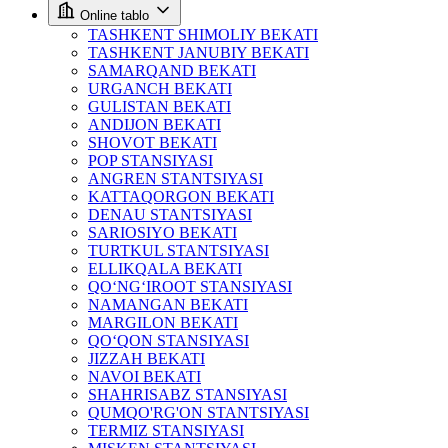
Online tablo
TASHKENT SHIMOLIY BEKATI
TASHKENT JANUBIY BEKATI
SAMARQAND BEKATI
URGANCH BEKATI
GULISTAN BEKATI
ANDIJON BEKATI
SHOVOT BEKATI
POP STANSIYASI
ANGREN STANTSIYASI
KATTAQORGON BEKATI
DENAU STANTSIYASI
SARIOSIYO BEKATI
TURTKUL STANTSIYASI
ELLIKQALA BEKATI
QO‘NG‘IROOT STANSIYASI
NAMANGAN BEKATI
MARGILON BEKATI
QO‘QON STANSIYASI
JIZZAH BEKATI
NAVOI BEKATI
SHAHRISABZ STANSIYASI
QUMQO'RG'ON STANTSIYASI
TERMIZ STANSIYASI