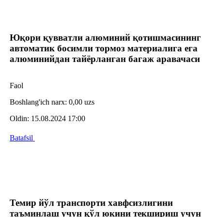
Юқори қувватли алюминий қотишмасининг
автоматик босимли тормоз материалига ега
алюминийдан тайёрланган багаж аравачаси
Faol
Boshlang'ich narx:
0,00 uzs
Oldin:
15.08.2024 17:00
Batafsil
Темир йўл транспорти хавфсизлигини
таъминлаш учун қўл юкини текшириш учун