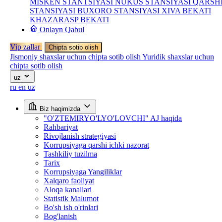
MISKEN STANTSIYASI
NUKUS STANSIYASI
QARSH
STANSIYASI
BUXORO STANSIYASI
XIVA BEKATI
KHAZARASP BEKATI
Onlayn Qabul
Vip zallar
Chipta sotib olish
Jismoniy shaxslar uchun chipta sotib olish
Yuridik shaxslar uchun
chipta sotib olish
uz
ru
en
uz
Biz haqimizda
"O'ZTEMIRYO'LYO'LOVCHI" AJ haqida
Rahbariyat
Rivojlanish strategiyasi
Korrupsiyaga qarshi ichki nazorat
Tashkiliy tuzilma
Tarix
Korrupsiyaga Yangiliklar
Xalqaro faoliyat
Aloqa kanallari
Statistik Malumot
Bo'sh ish o'rinlari
Bog'lanish