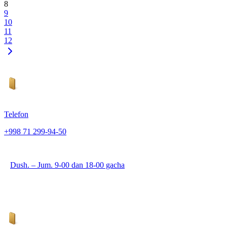
8
9
10
11
12
Telefon
+998 71 299-94-50
Dush. – Jum. 9-00 dan 18-00 gacha