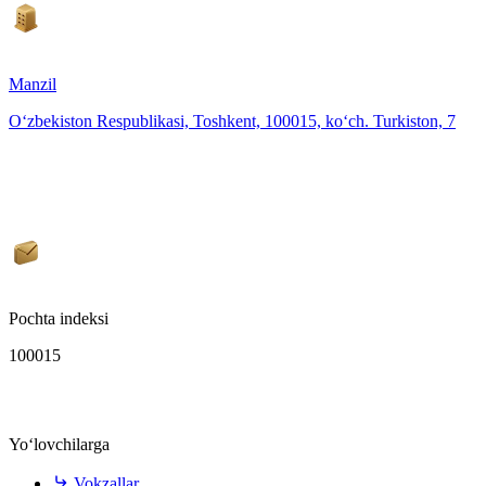
Manzil
O‘zbekiston Respublikasi, Toshkent, 100015, ko‘ch. Turkiston, 7
Pochta indeksi
100015
Yo‘lovchilarga
Vokzallar