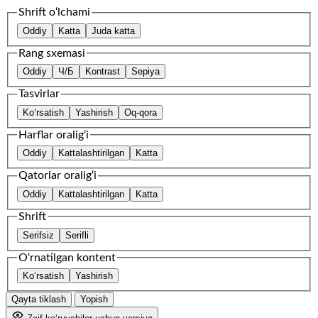
Shrift o‘lchami
Oddiy
Katta
Juda katta
Rang sxemasi
Oddiy
Ч/Б
Kontrast
Sepiya
Tasvirlar
Ko‘rsatish
Yashirish
Oq-qora
Harflar oralig‘i
Oddiy
Kattalashtirilgan
Katta
Qatorlar oralig‘i
Oddiy
Kattalashtirilgan
Katta
Shrift
Serifsiz
Serifli
O‘rnatilgan kontent
Ko‘rsatish
Yashirish
Qayta tiklash
Yopish