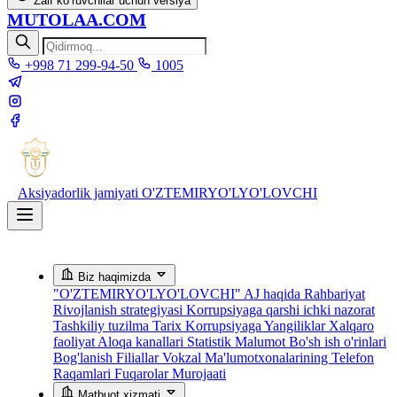
Zaif ko‘ruvchilar uchun versiya
MUTOLAA.COM
+998 71 299-94-50
1005
Aksiyadorlik jamiyati
O'ZTEMIRYO'LYO'LOVCHI
Biz haqimizda
"O'ZTEMIRYO'LYO'LOVCHI" AJ haqida
Rahbariyat
Rivojlanish strategiyasi
Korrupsiyaga qarshi ichki nazorat
Tashkiliy tuzilma
Tarix
Korrupsiyaga Yangiliklar
Xalqaro
faoliyat
Aloqa kanallari
Statistik Malumot
Bo'sh ish o'rinlari
Bog'lanish
Filiallar
Vokzal Ma'lumotxonalarining Telefon
Raqamlari
Fuqarolar Murojaati
Matbuot xizmati