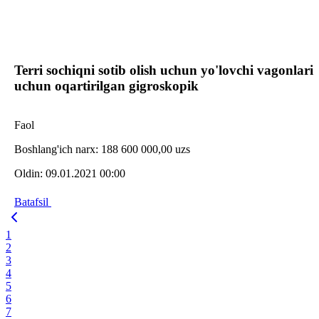
Terri sochiqni sotib olish uchun yo'lovchi vagonlari
uchun oqartirilgan gigroskopik
Faol
Boshlang'ich narx:
188 600 000,00 uzs
Oldin:
09.01.2021 00:00
Batafsil
1
2
3
4
5
6
7