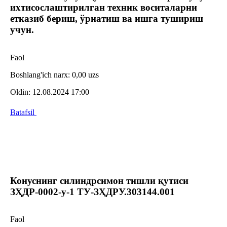
ихтисослаштирилган техник воситаларни
етказиб бериш, ўрнатиш ва ишга тушириш
учун.
Faol
Boshlang'ich narx:
0,00 uzs
Oldin:
12.08.2024 17:00
Batafsil
Конуснинг силиндрсимон тишли қутиси
ЗҲДР-0002-у-1 ТУ-ЗҲДРУ.303144.001
Faol