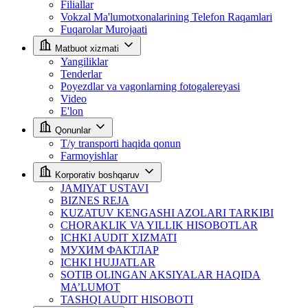
Filiallar
Vokzal Ma'lumotxonalarining Telefon Raqamlari
Fuqarolar Murojaati
Matbuot xizmati
Yangiliklar
Tenderlar
Poyezdlar va vagonlarning fotogalereyasi
Video
E'lon
Qonunlar
T/y transporti haqida qonun
Farmoyishlar
Korporativ boshqaruv
JAMIYAT USTAVI
BIZNES REJA
KUZATUV KENGASHI AZOLARI TARKIBI
CHORAKLIK VA YILLIK HISOBOTLAR
ICHKI AUDIT XIZMATI
МУХИМ ФАКТЛАР
ICHKI HUJJATLAR
SOTIB OLINGAN AKSIYALAR HAQIDA
MA’LUMOT
TASHQI AUDIT HISOBOTI