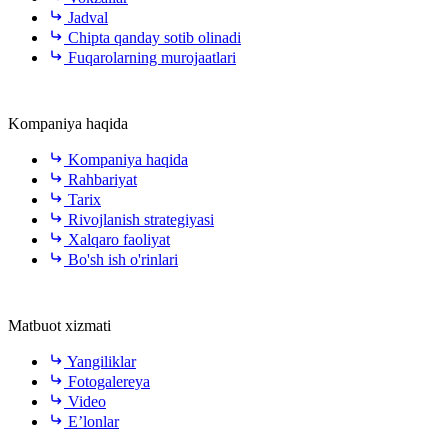
Jadval
Chipta qanday sotib olinadi
Fuqarolarning murojaatlari
Kompaniya haqida
Kompaniya haqida
Rahbariyat
Tarix
Rivojlanish strategiyasi
Xalqaro faoliyat
Bo'sh ish o'rinlari
Matbuot xizmati
Yangiliklar
Fotogalereya
Video
E’lonlar