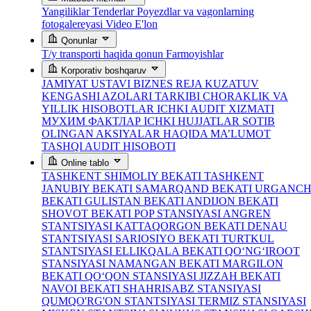
Yangiliklar
Tenderlar
Poyezdlar va vagonlarning
fotogalereyasi
Video
E'lon
Qonunlar
T/y transporti haqida qonun
Farmoyishlar
Korporativ boshqaruv
JAMIYAT USTAVI
BIZNES REJA
KUZATUV
KENGASHI AZOLARI TARKIBI
CHORAKLIK VA
YILLIK HISOBOTLAR
ICHKI AUDIT XIZMATI
МУХИМ ФАКТЛАР
ICHKI HUJJATLAR
SOTIB
OLINGAN AKSIYALAR HAQIDA MA’LUMOT
TASHQI AUDIT HISOBOTI
Online tablo
TASHKENT SHIMOLIY BEKATI
TASHKENT
JANUBIY BEKATI
SAMARQAND BEKATI
URGANC
BEKATI
GULISTAN BEKATI
ANDIJON BEKATI
SHOVOT BEKATI
POP STANSIYASI
ANGREN
STANTSIYASI
KATTAQORGON BEKATI
DENAU
STANTSIYASI
SARIOSIYO BEKATI
TURTKUL
STANTSIYASI
ELLIKQALA BEKATI
QO‘NG‘IROOT
STANSIYASI
NAMANGAN BEKATI
MARGILON
BEKATI
QO‘QON STANSIYASI
JIZZAH BEKATI
NAVOI BEKATI
SHAHRISABZ STANSIYASI
QUMQO'RG'ON STANTSIYASI
TERMIZ STANSIYASI