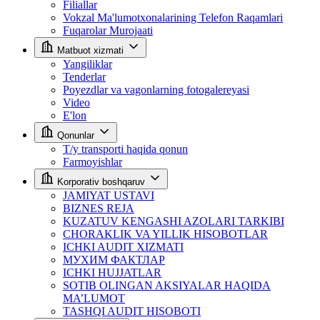
Filiallar
Vokzal Ma'lumotxonalarining Telefon Raqamlari
Fuqarolar Murojaati
Matbuot xizmati
Yangiliklar
Tenderlar
Poyezdlar va vagonlarning fotogalereyasi
Video
E'lon
Qonunlar
T/y transporti haqida qonun
Farmoyishlar
Korporativ boshqaruv
JAMIYAT USTAVI
BIZNES REJA
KUZATUV KENGASHI AZOLARI TARKIBI
CHORAKLIK VA YILLIK HISOBOTLAR
ICHKI AUDIT XIZMATI
МУХИМ ФАКТЛАР
ICHKI HUJJATLAR
SOTIB OLINGAN AKSIYALAR HAQIDA
MA’LUMOT
TASHQI AUDIT HISOBOTI