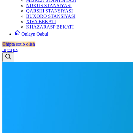
MISKEN STANTSIYASI
NUKUS STANSIYASI
QARSHI STANSIYASI
BUXORO STANSIYASI
XIVA BEKATI
KHAZARASP BEKATI
Onlayn Qabul
Chipta sotib olish
ru
en
uz