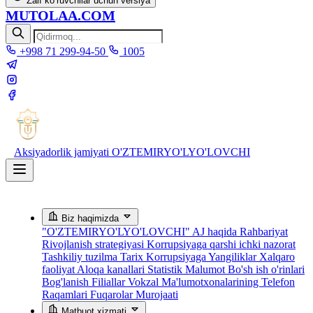
Zaif ko‘ruvchilar uchun versiya
MUTOLAA.COM
+998 71 299-94-50
1005
Aksiyadorlik jamiyati
O'ZTEMIRYO'LYO'LOVCHI
Biz haqimizda
"O'ZTEMIRYO'LYO'LOVCHI" AJ haqida
Rahbariyat
Rivojlanish strategiyasi
Korrupsiyaga qarshi ichki nazorat
Tashkiliy tuzilma
Tarix
Korrupsiyaga Yangiliklar
Xalqaro
faoliyat
Aloqa kanallari
Statistik Malumot
Bo'sh ish o'rinlari
Bog'lanish
Filiallar
Vokzal Ma'lumotxonalarining Telefon
Raqamlari
Fuqarolar Murojaati
Matbuot xizmati