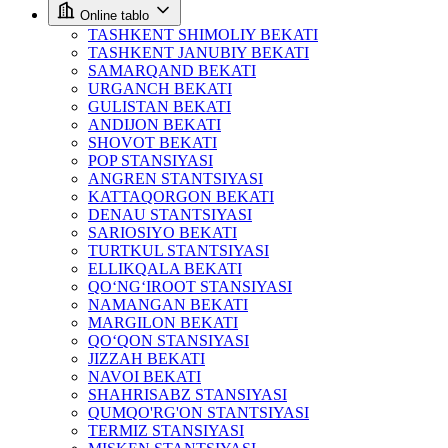
Online tablo
TASHKENT SHIMOLIY BEKATI
TASHKENT JANUBIY BEKATI
SAMARQAND BEKATI
URGANCH BEKATI
GULISTAN BEKATI
ANDIJON BEKATI
SHOVOT BEKATI
POP STANSIYASI
ANGREN STANTSIYASI
KATTAQORGON BEKATI
DENAU STANTSIYASI
SARIOSIYO BEKATI
TURTKUL STANTSIYASI
ELLIKQALA BEKATI
QO‘NG‘IROOT STANSIYASI
NAMANGAN BEKATI
MARGILON BEKATI
QO‘QON STANSIYASI
JIZZAH BEKATI
NAVOI BEKATI
SHAHRISABZ STANSIYASI
QUMQO'RG'ON STANTSIYASI
TERMIZ STANSIYASI