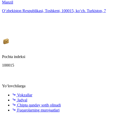
Manzil
O‘zbekiston Respublikasi, Toshkent, 100015, ko‘ch. Turkiston, 7
Pochta indeksi
100015
Yo‘lovchilarga
Vokzallar
Jadval
Chipta qanday sotib olinadi
Fuqarolarning murojaatlari