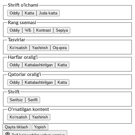
Shrift o‘lchami
Oddiy
Katta
Juda katta
Rang sxemasi
Oddiy
Ч/Б
Kontrast
Sepiya
Tasvirlar
Ko‘rsatish
Yashirish
Oq-qora
Harflar oralig‘i
Oddiy
Kattalashtirilgan
Katta
Qatorlar oralig‘i
Oddiy
Kattalashtirilgan
Katta
Shrift
Serifsiz
Serifli
O‘rnatilgan kontent
Ko‘rsatish
Yashirish
Qayta tiklash
Yopish