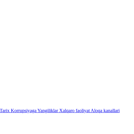
Tarix
Korrupsiyaga Yangiliklar
Xalqaro faoliyat
Aloqa kanallari