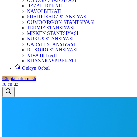
QO‘QON STANSIYASI
JIZZAH BEKATI
NAVOI BEKATI
SHAHRISABZ STANSIYASI
QUMQO'RG'ON STANTSIYASI
TERMIZ STANSIYASI
MISKEN STANTSIYASI
NUKUS STANSIYASI
QARSHI STANSIYASI
BUXORO STANSIYASI
XIVA BEKATI
KHAZARASP BEKATI
Onlayn Qabul
Chipta sotib olish
ru
en
uz