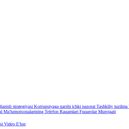
lanish strategiyasi
Korrupsiyaga qarshi ichki nazorat
Tashkiliy tuzilma
l Ma'lumotxonalarining Telefon Raqamlari
Fuqarolar Murojaati
asi
Video
E'lon