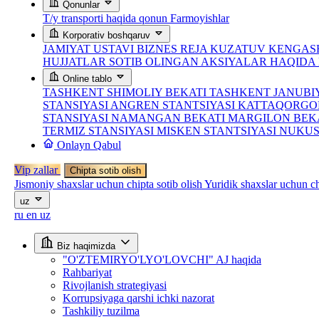
Qonunlar
T/y transporti haqida qonun
Farmoyishlar
Korporativ boshqaruv
JAMIYAT USTAVI
BIZNES REJA
KUZATUV KENGASH
HUJJATLAR
SOTIB OLINGAN AKSIYALAR HAQID
Online tablo
TASHKENT SHIMOLIY BEKATI
TASHKENT JANUBI
STANSIYASI
ANGREN STANTSIYASI
KATTAQORGO
STANSIYASI
NAMANGAN BEKATI
MARGILON BEK
TERMIZ STANSIYASI
MISKEN STANTSIYASI
NUKUS
Onlayn Qabul
Vip zallar
Chipta sotib olish
Jismoniy shaxslar uchun chipta sotib olish
Yuridik shaxslar uchun ch
uz
ru
en
uz
Biz haqimizda
"O'ZTEMIRYO'LYO'LOVCHI" AJ haqida
Rahbariyat
Rivojlanish strategiyasi
Korrupsiyaga qarshi ichki nazorat
Tashkiliy tuzilma