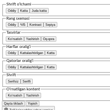
Shrift o‘lchami
Oddiy
Katta
Juda katta
Rang sxemasi
Oddiy
Ч/Б
Kontrast
Sepiya
Tasvirlar
Ko‘rsatish
Yashirish
Oq-qora
Harflar oralig‘i
Oddiy
Kattalashtirilgan
Katta
Qatorlar oralig‘i
Oddiy
Kattalashtirilgan
Katta
Shrift
Serifsiz
Serifli
O‘rnatilgan kontent
Ko‘rsatish
Yashirish
Qayta tiklash
Yopish