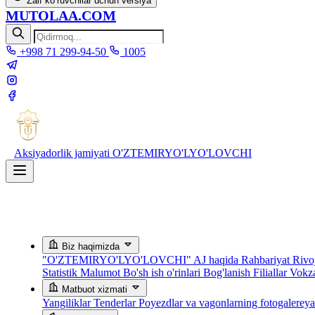
Zaif ko‘ruvchilar uchun versiya
MUTOLAA.COM
+998 71 299-94-50
1005
Aksiyadorlik jamiyati
O'ZTEMIRYO'LYO'LOVCHI
Biz haqimizda
"O'ZTEMIRYO'LYO'LOVCHI" AJ haqida
Rahbariyat
Rivoj
Statistik Malumot
Bo'sh ish o'rinlari
Bog'lanish
Filiallar
Vokza
Matbuot xizmati
Yangiliklar
Tenderlar
Poyezdlar va vagonlarning fotogalerey