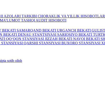
I AZOLARI TARKIBI
CHORAKLIK VA YILLIK HISOBOTLA
A MA’LUMOT
TASHQI AUDIT HISOBOTI
Y BEKATI
SAMARQAND BEKATI
URGANCH BEKATI
GULIS
N BEKATI
DENAU STANTSIYASI
SARIOSIYO BEKATI
TURTK
ATI
QO‘QON STANSIYASI
JIZZAH BEKATI
NAVOI BEKATI
S
 STANSIYASI
QARSHI STANSIYASI
BUXORO STANSIYASI
X
ipta sotib olish