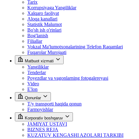
Tarix
Korrupsiyaga Yangiliklar
Xalqaro faoliyat
Aloqa kanallari
Statistik Malumot
Bo'sh ish o'rinlari
Bog'lanish
Filiallar
Vokzal Ma'lumotxonalarining Telefon Raqamlari
Fuqarolar Murojaati
Matbuot xizmati
Yangiliklar
Tenderlar
Poyezdlar va vagonlarning fotogalereyasi
Video
E'lon
Qonunlar
T/y transporti haqida qonun
Farmoyishlar
Korporativ boshqaruv
JAMIYAT USTAVI
BIZNES REJA
KUZATUV KENGASHI AZOLARI TARKIBI