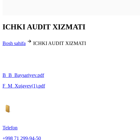
ICHKI AUDIT XIZMATI
Bosh sahifa
ICHKI AUDIT XIZMATI
B_B_Baysariyev.pdf
F_M_Xujayev(1).pdf
Telefon
+998 71 299-94-50