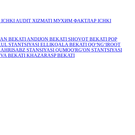
R
ICHKI AUDIT XIZMATI
МУХИМ ФАКТЛАР
ICHKI
TAN BEKATI
ANDIJON BEKATI
SHOVOT BEKATI
POP
UL STANTSIYASI
ELLIKQALA BEKATI
QO‘NG‘IROOT
HAHRISABZ STANSIYASI
QUMQO'RG'ON STANTSIYASI
IVA BEKATI
KHAZARASP BEKATI