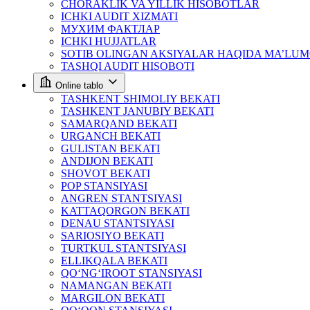
CHORAKLIK VA YILLIK HISOBOTLAR
ICHKI AUDIT XIZMATI
МУХИМ ФАКТЛАР
ICHKI HUJJATLAR
SOTIB OLINGAN AKSIYALAR HAQIDA MA’LU
TASHQI AUDIT HISOBOTI
Online tablo
TASHKENT SHIMOLIY BEKATI
TASHKENT JANUBIY BEKATI
SAMARQAND BEKATI
URGANCH BEKATI
GULISTAN BEKATI
ANDIJON BEKATI
SHOVOT BEKATI
POP STANSIYASI
ANGREN STANTSIYASI
KATTAQORGON BEKATI
DENAU STANTSIYASI
SARIOSIYO BEKATI
TURTKUL STANTSIYASI
ELLIKQALA BEKATI
QO‘NG‘IROOT STANSIYASI
NAMANGAN BEKATI
MARGILON BEKATI