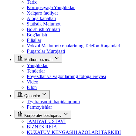
Tarix
Korrupsiyaga Yangiliklar
Xalqaro faoliyat
Aloqa kanallari
Statistik Malumot
Bo'sh ish o'rinlari
Bog'lanish
Filiallar
Vokzal Ma'lumotxonalarining Telefon Raqamlari
Fuqarolar Murojaati
Matbuot xizmati
Yangiliklar
Tenderlar
Poyezdlar va vagonlarning fotogalereyasi
Video
E'lon
Qonunlar
T/y transporti haqida qonun
Farmoyishlar
Korporativ boshqaruv
JAMIYAT USTAVI
BIZNES REJA
KUZATUV KENGASHI AZOLARI TARKIBI