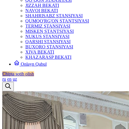
QO‘QON STANSIYASI
JIZZAH BEKATI
NAVOI BEKATI
SHAHRISABZ STANSIYASI
QUMQO'RG'ON STANTSIYASI
TERMIZ STANSIYASI
MISKEN STANTSIYASI
NUKUS STANSIYASI
QARSHI STANSIYASI
BUXORO STANSIYASI
XIVA BEKATI
KHAZARASP BEKATI
Onlayn Qabul
Chipta sotib olish
ru
en
uz