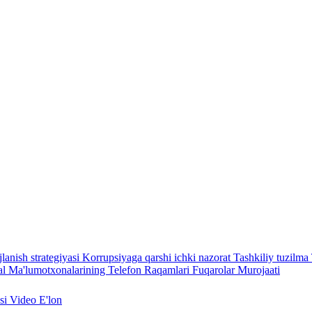
lanish strategiyasi
Korrupsiyaga qarshi ichki nazorat
Tashkiliy tuzilma
l Ma'lumotxonalarining Telefon Raqamlari
Fuqarolar Murojaati
asi
Video
E'lon