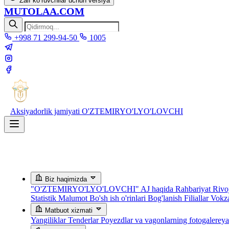
Zaif ko‘ruvchilar uchun versiya
MUTOLAA.COM
+998 71 299-94-50
1005
Aksiyadorlik jamiyati
O'ZTEMIRYO'LYO'LOVCHI
Biz haqimizda
"O'ZTEMIRYO'LYO'LOVCHI" AJ haqida
Rahbariyat
Rivoj
Statistik Malumot
Bo'sh ish o'rinlari
Bog'lanish
Filiallar
Vokza
Matbuot xizmati
Yangiliklar
Tenderlar
Poyezdlar va vagonlarning fotogalerey