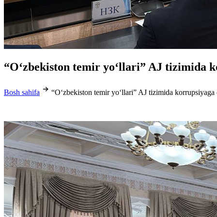
“O‘zbekiston temir yo‘llari” AJ tizimida 
Bosh sahifa
“O‘zbekiston temir yo‘llari” AJ tizimida korrupsiyaga