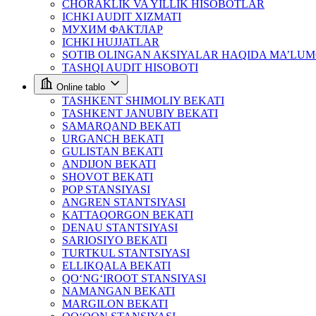
CHORAKLIK VA YILLIK HISOBOTLAR
ICHKI AUDIT XIZMATI
МУХИМ ФАКТЛАР
ICHKI HUJJATLAR
SOTIB OLINGAN AKSIYALAR HAQIDA MA’LU
TASHQI AUDIT HISOBOTI
Online tablo
TASHKENT SHIMOLIY BEKATI
TASHKENT JANUBIY BEKATI
SAMARQAND BEKATI
URGANCH BEKATI
GULISTAN BEKATI
ANDIJON BEKATI
SHOVOT BEKATI
POP STANSIYASI
ANGREN STANTSIYASI
KATTAQORGON BEKATI
DENAU STANTSIYASI
SARIOSIYO BEKATI
TURTKUL STANTSIYASI
ELLIKQALA BEKATI
QO‘NG‘IROOT STANSIYASI
NAMANGAN BEKATI
MARGILON BEKATI