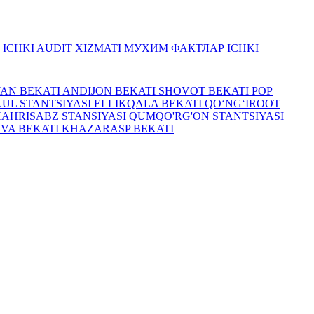
R
ICHKI AUDIT XIZMATI
МУХИМ ФАКТЛАР
ICHKI
TAN BEKATI
ANDIJON BEKATI
SHOVOT BEKATI
POP
UL STANTSIYASI
ELLIKQALA BEKATI
QO‘NG‘IROOT
HAHRISABZ STANSIYASI
QUMQO'RG'ON STANTSIYASI
IVA BEKATI
KHAZARASP BEKATI