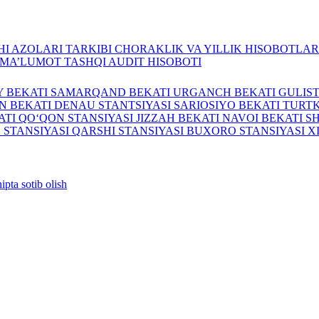
I AZOLARI TARKIBI
CHORAKLIK VA YILLIK HISOBOTLA
A MA’LUMOT
TASHQI AUDIT HISOBOTI
Y BEKATI
SAMARQAND BEKATI
URGANCH BEKATI
GULIS
N BEKATI
DENAU STANTSIYASI
SARIOSIYO BEKATI
TURTK
ATI
QO‘QON STANSIYASI
JIZZAH BEKATI
NAVOI BEKATI
S
 STANSIYASI
QARSHI STANSIYASI
BUXORO STANSIYASI
X
ipta sotib olish