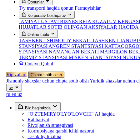
Qonunlar
T/y transporti haqida qonun
Farmoyishlar
Korporativ boshqaruv
JAMIYAT USTAVI
BIZNES REJA
KUZATUV KENGASH
HUJJATLAR
SOTIB OLINGAN AKSIYALAR HAQID
Online tablo
TASHKENT SHIMOLIY BEKATI
TASHKENT JANUBI
STANSIYASI
ANGREN STANTSIYASI
KATTAQORGO
STANSIYASI
NAMANGAN BEKATI
MARGILON BEK
TERMIZ STANSIYASI
MISKEN STANTSIYASI
NUKUS
Onlayn Qabul
Vip zallar
Chipta sotib olish
Jismoniy shaxslar uchun chipta sotib olish
Yuridik shaxslar uchun ch
uz
ru
en
uz
Biz haqimizda
"O'ZTEMIRYO'LYO'LOVCHI" AJ haqida
Rahbariyat
Rivojlanish strategiyasi
Korrupsiyaga qarshi ichki nazorat
Tashkiliy tuzilma