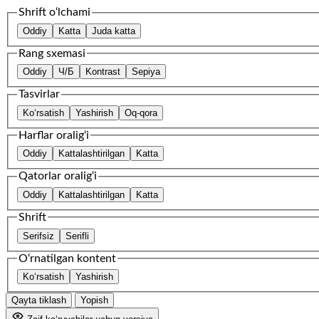
Shrift o‘lchami
Oddiy
Katta
Juda katta
Rang sxemasi
Oddiy
Ч/Б
Kontrast
Sepiya
Tasvirlar
Ko‘rsatish
Yashirish
Oq-qora
Harflar oralig‘i
Oddiy
Kattalashtirilgan
Katta
Qatorlar oralig‘i
Oddiy
Kattalashtirilgan
Katta
Shrift
Serifsiz
Serifli
O‘rnatilgan kontent
Ko‘rsatish
Yashirish
Qayta tiklash
Yopish