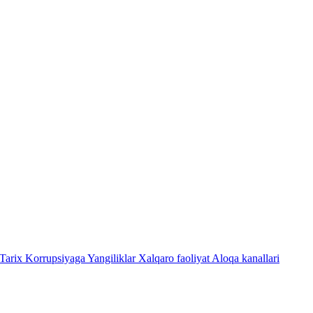
Tarix
Korrupsiyaga Yangiliklar
Xalqaro faoliyat
Aloqa kanallari