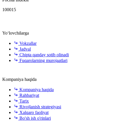
100015
Yo‘lovchilarga
Vokzallar
Jadval
Chipta qanday sotib olinadi
Fuqarolarning murojaatlari
Kompaniya haqida
Kompaniya haqida
Rahbariyat
Tarix
Rivojlanish strategiyasi
Xalqaro faoliyat
Bo'sh ish o'rinlari