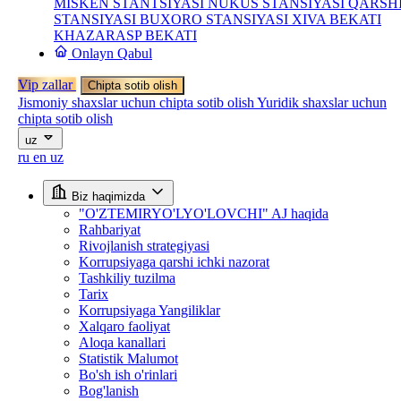
MISKEN STANTSIYASI
NUKUS STANSIYASI
QARSH
STANSIYASI
BUXORO STANSIYASI
XIVA BEKATI
KHAZARASP BEKATI
Onlayn Qabul
Vip zallar
Chipta sotib olish
Jismoniy shaxslar uchun chipta sotib olish
Yuridik shaxslar uchun
chipta sotib olish
uz
ru
en
uz
Biz haqimizda
"O'ZTEMIRYO'LYO'LOVCHI" AJ haqida
Rahbariyat
Rivojlanish strategiyasi
Korrupsiyaga qarshi ichki nazorat
Tashkiliy tuzilma
Tarix
Korrupsiyaga Yangiliklar
Xalqaro faoliyat
Aloqa kanallari
Statistik Malumot
Bo'sh ish o'rinlari
Bog'lanish