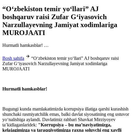
“O‘zbekiston temir yo‘llari” AJ
boshqaruv raisi Zufar G‘iyasovich
Narzullayevning Jamiyat xodimlariga
MUROJAATI
Hurmatli hamkasblar! …
Bosh sahifa
“O‘zbekiston temir yo‘llari” AJ boshqaruv raisi
Zufar G‘iyasovich Narzullayevning Jamiyat xodimlariga
MUROJAATI
Hurmatli hamkasblar!
Bugungi kunda mamlakatimizda korrupsiya illatiga qarshi kurashish
shunchaki rasmiyatchilik emas, balki davlat siyosatining eng ustuvor
yo‘nalishiga aylandi. Davlatimiz rahbari Shavkat Mirziyoyev
ta’kidlaganlaridek:
"Korrupsiya – bu ma’naviyatimizga,
kelajagimizga va taraqqiyotimizga raxna soluvchi eng xavfli