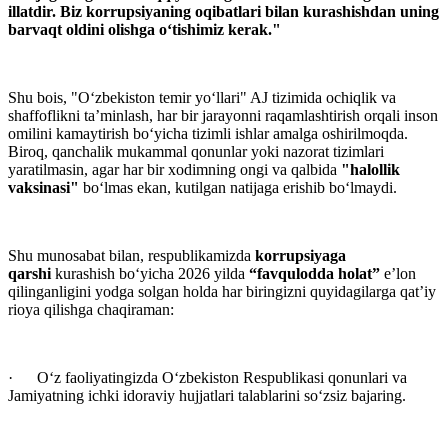
illatdir. Biz korrupsiyaning oqibatlari bilan kurashishdan uning
barvaqt oldini olishga oʻtishimiz kerak."
Shu bois, "O‘zbekiston temir yo‘llari" AJ tizimida ochiqlik va
shaffoflikni ta’minlash, har bir jarayonni raqamlashtirish orqali inson
omilini kamaytirish bo‘yicha tizimli ishlar amalga oshirilmoqda.
Biroq, qanchalik mukammal qonunlar yoki nazorat tizimlari
yaratilmasin, agar har bir xodimning ongi va qalbida
"halollik
vaksinasi"
bo‘lmas ekan, kutilgan natijaga erishib bo‘lmaydi.
Shu munosabat bilan, respublikamizda
korrupsiyaga
qarshi
kurashish bo‘yicha 2026 yilda
“favqulodda holat”
eʼlon
qilinganligini yodga solgan holda har biringizni quyidagilarga qat’iy
rioya qilishga chaqiraman:
· O‘z faoliyatingizda O‘zbekiston Respublikasi qonunlari va
Jamiyatning ichki idoraviy hujjatlari talablarini so‘zsiz bajaring.