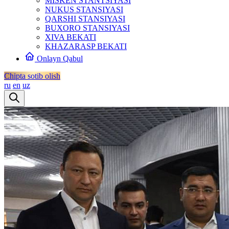
MISKEN STANTSIYASI
NUKUS STANSIYASI
QARSHI STANSIYASI
BUXORO STANSIYASI
XIVA BEKATI
KHAZARASP BEKATI
Onlayn Qabul
Chipta sotib olish
ru
en
uz