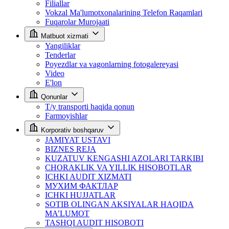
Filiallar
Vokzal Ma'lumotxonalarining Telefon Raqamlari
Fuqarolar Murojaati
Matbuot xizmati
Yangiliklar
Tenderlar
Poyezdlar va vagonlarning fotogalereyasi
Video
E'lon
Qonunlar
T/y transporti haqida qonun
Farmoyishlar
Korporativ boshqaruv
JAMIYAT USTAVI
BIZNES REJA
KUZATUV KENGASHI AZOLARI TARKIBI
CHORAKLIK VA YILLIK HISOBOTLAR
ICHKI AUDIT XIZMATI
МУХИМ ФАКТЛАР
ICHKI HUJJATLAR
SOTIB OLINGAN AKSIYALAR HAQIDA
MA’LUMOT
TASHQI AUDIT HISOBOTI