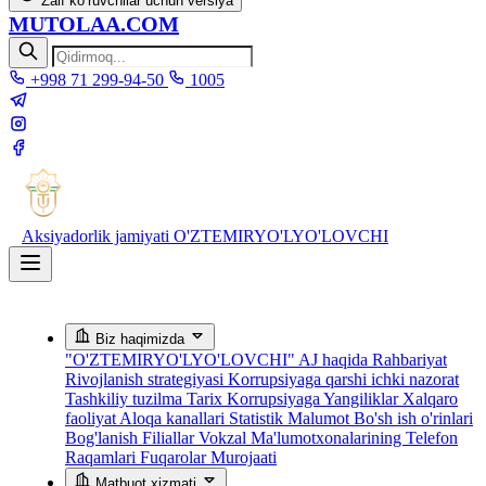
Zaif ko‘ruvchilar uchun versiya
MUTOLAA.COM
+998 71 299-94-50
1005
Aksiyadorlik jamiyati
O'ZTEMIRYO'LYO'LOVCHI
Biz haqimizda
"O'ZTEMIRYO'LYO'LOVCHI" AJ haqida
Rahbariyat
Rivojlanish strategiyasi
Korrupsiyaga qarshi ichki nazorat
Tashkiliy tuzilma
Tarix
Korrupsiyaga Yangiliklar
Xalqaro
faoliyat
Aloqa kanallari
Statistik Malumot
Bo'sh ish o'rinlari
Bog'lanish
Filiallar
Vokzal Ma'lumotxonalarining Telefon
Raqamlari
Fuqarolar Murojaati
Matbuot xizmati