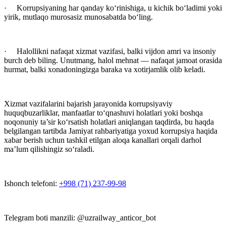
· Korrupsiyaning har qanday ko‘rinishiga, u kichik bo‘ladimi yoki
yirik, mutlaqo murosasiz munosabatda bo‘ling.
· Halollikni nafaqat xizmat vazifasi, balki vijdon amri va insoniy
burch deb biling. Unutmang, halol mehnat — nafaqat jamoat orasida
hurmat, balki xonadoningizga baraka va xotirjamlik olib keladi.
Xizmat vazifalarini bajarish jarayonida korrupsiyaviy
huquqbuzarliklar, manfaatlar to‘qnashuvi holatlari yoki boshqa
noqonuniy ta’sir ko‘rsatish holatlari aniqlangan taqdirda, bu haqda
belgilangan tartibda Jamiyat rahbariyatiga yoxud korrupsiya haqida
xabar berish uchun tashkil etilgan aloqa kanallari orqali darhol
ma’lum qilishingiz so‘raladi.
Ishonch telefoni:
+998 (71) 237-99-98
Telegram boti manzili: @uzrailway_anticor_bot