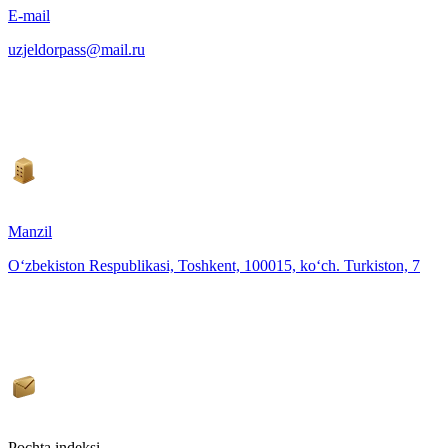
E-mail
uzjeldorpass@mail.ru
Manzil
O‘zbekiston Respublikasi, Toshkent, 100015, ko‘ch. Turkiston, 7
Pochta indeksi