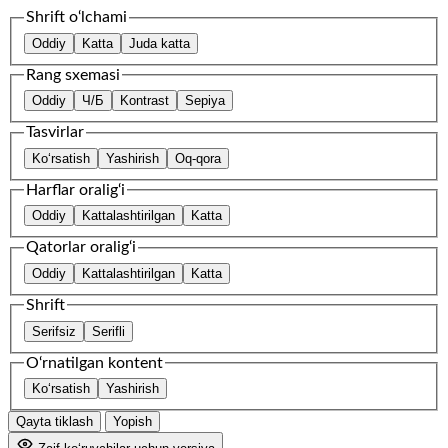
Shrift o‘lchami
Oddiy
Katta
Juda katta
Rang sxemasi
Oddiy
Ч/Б
Kontrast
Sepiya
Tasvirlar
Ko‘rsatish
Yashirish
Oq-qora
Harflar oralig‘i
Oddiy
Kattalashtirilgan
Katta
Qatorlar oralig‘i
Oddiy
Kattalashtirilgan
Katta
Shrift
Serifsiz
Serifli
O‘rnatilgan kontent
Ko‘rsatish
Yashirish
Qayta tiklash
Yopish