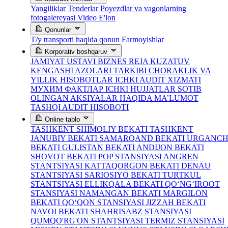
Yangiliklar
Tenderlar
Poyezdlar va vagonlarning
fotogalereyasi
Video
E'lon
Qonunlar
T/y transporti haqida qonun
Farmoyishlar
Korporativ boshqaruv
JAMIYAT USTAVI
BIZNES REJA
KUZATUV
KENGASHI AZOLARI TARKIBI
CHORAKLIK VA
YILLIK HISOBOTLAR
ICHKI AUDIT XIZMATI
МУХИМ ФАКТЛАР
ICHKI HUJJATLAR
SOTIB
OLINGAN AKSIYALAR HAQIDA MA’LUMOT
TASHQI AUDIT HISOBOTI
Online tablo
TASHKENT SHIMOLIY BEKATI
TASHKENT
JANUBIY BEKATI
SAMARQAND BEKATI
URGANC
BEKATI
GULISTAN BEKATI
ANDIJON BEKATI
SHOVOT BEKATI
POP STANSIYASI
ANGREN
STANTSIYASI
KATTAQORGON BEKATI
DENAU
STANTSIYASI
SARIOSIYO BEKATI
TURTKUL
STANTSIYASI
ELLIKQALA BEKATI
QO‘NG‘IROOT
STANSIYASI
NAMANGAN BEKATI
MARGILON
BEKATI
QO‘QON STANSIYASI
JIZZAH BEKATI
NAVOI BEKATI
SHAHRISABZ STANSIYASI
QUMQO'RG'ON STANTSIYASI
TERMIZ STANSIYASI