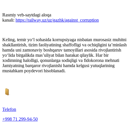
Rasmiy veb-saytdagi aloqa
kanali:
https://railway.uz/uz/gazhk/against_corruption
Keling, temir yo‘l sohasida korrupsiyaga nisbatan murosasiz muhitni
shakllantirish, tizim faoliyatining shaffofligi va ochiqligini ta’minlash
hamda uni zamonaviy boshqaruv tamoyillari asosida rivojlantirish
yo‘lida birgalikda mas’uliyat bilan harakat qilaylik. Har bir
xodimning halolligi, qonunlarga sodiqligi va fidokorona mehnati
Jamiyatning barqaror rivojlanishi hamda kelgusi yutuqlarining
mustahkam poydevori hisoblanadi.
Telefon
+998 71 299-94-50