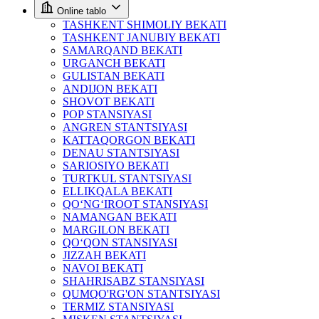
Online tablo
TASHKENT SHIMOLIY BEKATI
TASHKENT JANUBIY BEKATI
SAMARQAND BEKATI
URGANCH BEKATI
GULISTAN BEKATI
ANDIJON BEKATI
SHOVOT BEKATI
POP STANSIYASI
ANGREN STANTSIYASI
KATTAQORGON BEKATI
DENAU STANTSIYASI
SARIOSIYO BEKATI
TURTKUL STANTSIYASI
ELLIKQALA BEKATI
QO‘NG‘IROOT STANSIYASI
NAMANGAN BEKATI
MARGILON BEKATI
QO‘QON STANSIYASI
JIZZAH BEKATI
NAVOI BEKATI
SHAHRISABZ STANSIYASI
QUMQO'RG'ON STANTSIYASI
TERMIZ STANSIYASI