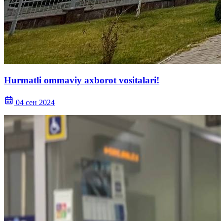
Hurmatli ommaviy axborot vositalari!
04 сен 2024