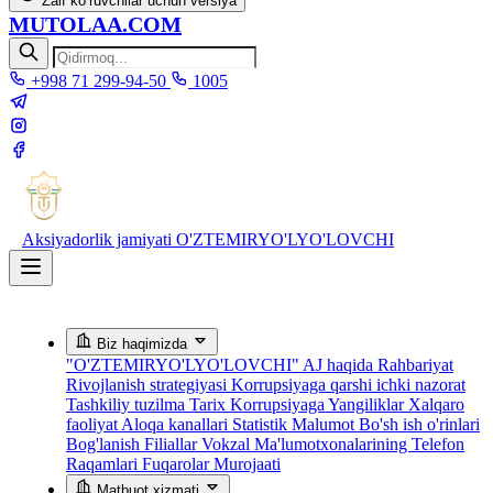
Zaif ko‘ruvchilar uchun versiya
MUTOLAA.COM
+998 71 299-94-50
1005
Aksiyadorlik jamiyati
O'ZTEMIRYO'LYO'LOVCHI
Biz haqimizda
"O'ZTEMIRYO'LYO'LOVCHI" AJ haqida
Rahbariyat
Rivojlanish strategiyasi
Korrupsiyaga qarshi ichki nazorat
Tashkiliy tuzilma
Tarix
Korrupsiyaga Yangiliklar
Xalqaro
faoliyat
Aloqa kanallari
Statistik Malumot
Bo'sh ish o'rinlari
Bog'lanish
Filiallar
Vokzal Ma'lumotxonalarining Telefon
Raqamlari
Fuqarolar Murojaati
Matbuot xizmati