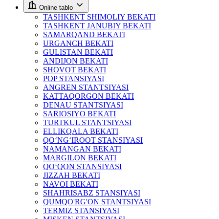
Online tablo
TASHKENT SHIMOLIY BEKATI
TASHKENT JANUBIY BEKATI
SAMARQAND BEKATI
URGANCH BEKATI
GULISTAN BEKATI
ANDIJON BEKATI
SHOVOT BEKATI
POP STANSIYASI
ANGREN STANTSIYASI
KATTAQORGON BEKATI
DENAU STANTSIYASI
SARIOSIYO BEKATI
TURTKUL STANTSIYASI
ELLIKQALA BEKATI
QO‘NG‘IROOT STANSIYASI
NAMANGAN BEKATI
MARGILON BEKATI
QO‘QON STANSIYASI
JIZZAH BEKATI
NAVOI BEKATI
SHAHRISABZ STANSIYASI
QUMQO'RG'ON STANTSIYASI
TERMIZ STANSIYASI