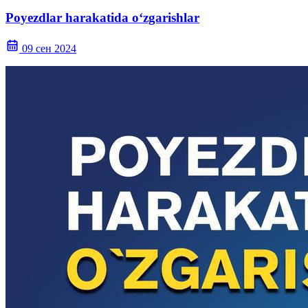
Poyezdlar harakatida o‘zgarishlar
09 сен 2024