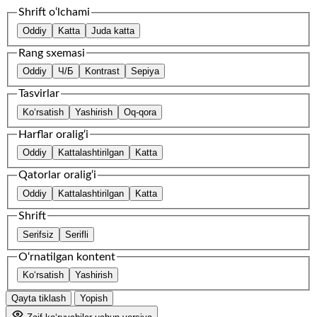
Shrift o‘lchami
Oddiy
Katta
Juda katta
Rang sxemasi
Oddiy
Ч/Б
Kontrast
Sepiya
Tasvirlar
Ko‘rsatish
Yashirish
Oq-qora
Harflar oralig‘i
Oddiy
Kattalashtirilgan
Katta
Qatorlar oralig‘i
Oddiy
Kattalashtirilgan
Katta
Shrift
Serifsiz
Serifli
O‘rnatilgan kontent
Ko‘rsatish
Yashirish
Qayta tiklash
Yopish