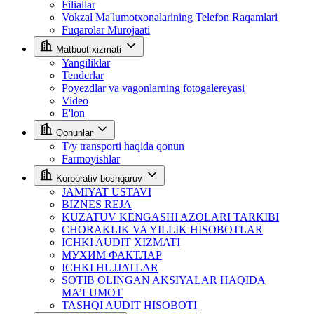
Filiallar
Vokzal Ma'lumotxonalarining Telefon Raqamlari
Fuqarolar Murojaati
Matbuot xizmati
Yangiliklar
Tenderlar
Poyezdlar va vagonlarning fotogalereyasi
Video
E'lon
Qonunlar
T/y transporti haqida qonun
Farmoyishlar
Korporativ boshqaruv
JAMIYAT USTAVI
BIZNES REJA
KUZATUV KENGASHI AZOLARI TARKIBI
CHORAKLIK VA YILLIK HISOBOTLAR
ICHKI AUDIT XIZMATI
МУХИМ ФАКТЛАР
ICHKI HUJJATLAR
SOTIB OLINGAN AKSIYALAR HAQIDA
MA’LUMOT
TASHQI AUDIT HISOBOTI