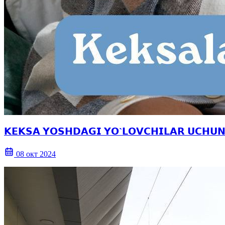
𝗞𝗘𝗞𝗦𝗔 𝗬𝗢𝗦𝗛𝗗𝗔𝗚𝗜 𝗬𝗢`𝗟𝗢𝗩𝗖𝗛𝗜𝗟𝗔𝗥 𝗨𝗖𝗛𝗨𝗡
08 окт 2024