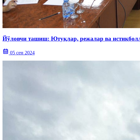
Йўловчи ташиш: Ютуқлар, режалар ва истиқбол
05 сен 2024