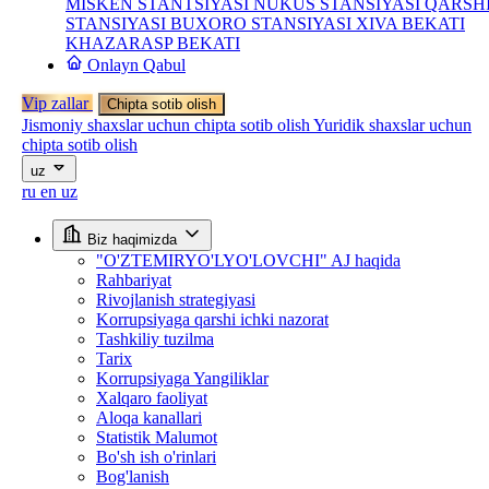
MISKEN STANTSIYASI
NUKUS STANSIYASI
QARSH
STANSIYASI
BUXORO STANSIYASI
XIVA BEKATI
KHAZARASP BEKATI
Onlayn Qabul
Vip zallar
Chipta sotib olish
Jismoniy shaxslar uchun chipta sotib olish
Yuridik shaxslar uchun
chipta sotib olish
uz
ru
en
uz
Biz haqimizda
"O'ZTEMIRYO'LYO'LOVCHI" AJ haqida
Rahbariyat
Rivojlanish strategiyasi
Korrupsiyaga qarshi ichki nazorat
Tashkiliy tuzilma
Tarix
Korrupsiyaga Yangiliklar
Xalqaro faoliyat
Aloqa kanallari
Statistik Malumot
Bo'sh ish o'rinlari
Bog'lanish