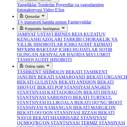
Yangiliklar
Tenderlar
Poyezdlar va vagonlarning
fotogalereyasi
Video
E'lon
Qonunlar
T/y transporti haqida qonun
Farmoyishlar
Korporativ boshqaruv
JAMIYAT USTAVI
BIZNES REJA
KUZATUV
KENGASHI AZOLARI TARKIBI
CHORAKLIK VA
YILLIK HISOBOTLAR
ICHKI AUDIT XIZMATI
МУХИМ ФАКТЛАР
ICHKI HUJJATLAR
SOTIB
OLINGAN AKSIYALAR HAQIDA MA’LUMOT
TASHQI AUDIT HISOBOTI
Online tablo
TASHKENT SHIMOLIY BEKATI
TASHKENT
JANUBIY BEKATI
SAMARQAND BEKATI
URGANC
BEKATI
GULISTAN BEKATI
ANDIJON BEKATI
SHOVOT BEKATI
POP STANSIYASI
ANGREN
STANTSIYASI
KATTAQORGON BEKATI
DENAU
STANTSIYASI
SARIOSIYO BEKATI
TURTKUL
STANTSIYASI
ELLIKQALA BEKATI
QO‘NG‘IROOT
STANSIYASI
NAMANGAN BEKATI
MARGILON
BEKATI
QO‘QON STANSIYASI
JIZZAH BEKATI
NAVOI BEKATI
SHAHRISABZ STANSIYASI
QUMQO'RG'ON STANTSIYASI
TERMIZ STANSIYASI