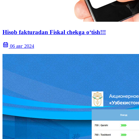
Hisob fakturadan Fiskal chekga o‘tish!!!
06 авг 2024