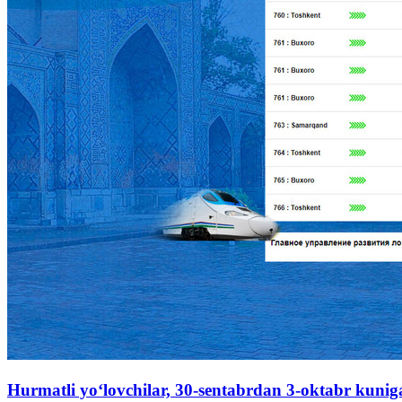
Hurmatli yo‘lovchilar, 30-sentabrdan 3-oktabr kunigac