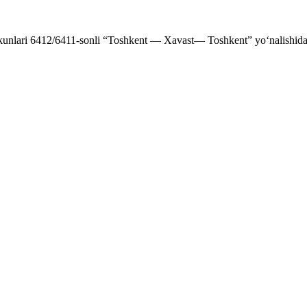
r kunlari 6412/6411-sonli “Toshkent — Xavast— Toshkent” yo‘nalishida 