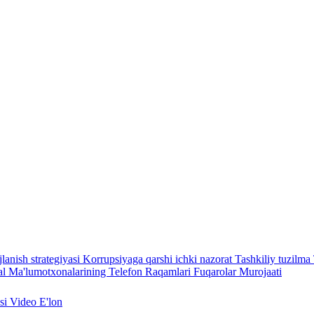
lanish strategiyasi
Korrupsiyaga qarshi ichki nazorat
Tashkiliy tuzilma
l Ma'lumotxonalarining Telefon Raqamlari
Fuqarolar Murojaati
asi
Video
E'lon