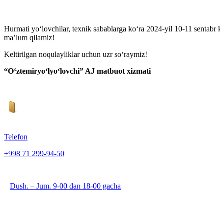
Hurmati yo‘lovchilar, texnik sabablarga ko‘ra 2024-yil 10-11 sentab
ma’lum qilamiz!
Keltirilgan noqulayliklar uchun uzr so‘raymiz!
“O‘ztemiryo‘lyo‘lovchi” AJ matbuot xizmati
Telefon
+998 71 299-94-50
Dush. – Jum. 9-00 dan 18-00 gacha