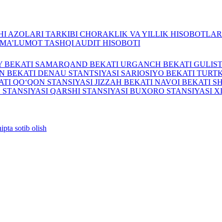
I AZOLARI TARKIBI
CHORAKLIK VA YILLIK HISOBOTLA
A MA’LUMOT
TASHQI AUDIT HISOBOTI
Y BEKATI
SAMARQAND BEKATI
URGANCH BEKATI
GULIS
N BEKATI
DENAU STANTSIYASI
SARIOSIYO BEKATI
TURTK
ATI
QO‘QON STANSIYASI
JIZZAH BEKATI
NAVOI BEKATI
S
 STANSIYASI
QARSHI STANSIYASI
BUXORO STANSIYASI
X
ipta sotib olish