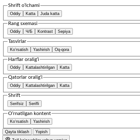
Shrift o‘lchami
Oddiy
Katta
Juda katta
Rang sxemasi
Oddiy
Ч/Б
Kontrast
Sepiya
Tasvirlar
Ko‘rsatish
Yashirish
Oq-qora
Harflar oralig‘i
Oddiy
Kattalashtirilgan
Katta
Qatorlar oralig‘i
Oddiy
Kattalashtirilgan
Katta
Shrift
Serifsiz
Serifli
O‘rnatilgan kontent
Ko‘rsatish
Yashirish
Qayta tiklash
Yopish