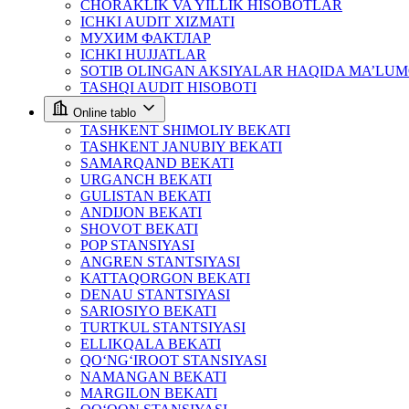
CHORAKLIK VA YILLIK HISOBOTLAR
ICHKI AUDIT XIZMATI
МУХИМ ФАКТЛАР
ICHKI HUJJATLAR
SOTIB OLINGAN AKSIYALAR HAQIDA MA’LU
TASHQI AUDIT HISOBOTI
Online tablo
TASHKENT SHIMOLIY BEKATI
TASHKENT JANUBIY BEKATI
SAMARQAND BEKATI
URGANCH BEKATI
GULISTAN BEKATI
ANDIJON BEKATI
SHOVOT BEKATI
POP STANSIYASI
ANGREN STANTSIYASI
KATTAQORGON BEKATI
DENAU STANTSIYASI
SARIOSIYO BEKATI
TURTKUL STANTSIYASI
ELLIKQALA BEKATI
QO‘NG‘IROOT STANSIYASI
NAMANGAN BEKATI
MARGILON BEKATI