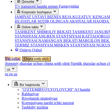
Qonunlar
T/y transporti haqida qonun
Farmoyishlar
Korporativ boshqaruv
JAMIYAT USTAVI
BIZNES REJA
KUZATUV KENGASH
HUJJATLAR
SOTIB OLINGAN AKSIYALAR HAQID
Online tablo
TASHKENT SHIMOLIY BEKATI
TASHKENT JANUBI
STANSIYASI
ANGREN STANTSIYASI
KATTAQORGO
STANSIYASI
NAMANGAN BEKATI
MARGILON BEK
TERMIZ STANSIYASI
MISKEN STANTSIYASI
NUKUS
Onlayn Qabul
Vip zallar
Chipta sotib olish
Jismoniy shaxslar uchun chipta sotib olish
Yuridik shaxslar uchun ch
uz
ru
en
uz
Biz haqimizda
"O'ZTEMIRYO'LYO'LOVCHI" AJ haqida
Rahbariyat
Rivojlanish strategiyasi
Korrupsiyaga qarshi ichki nazorat
Tashkiliy tuzilma