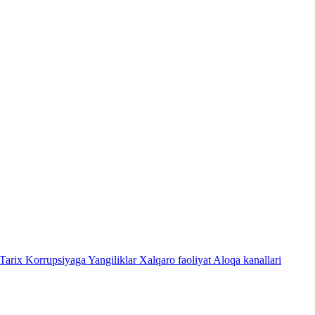
Tarix
Korrupsiyaga Yangiliklar
Xalqaro faoliyat
Aloqa kanallari