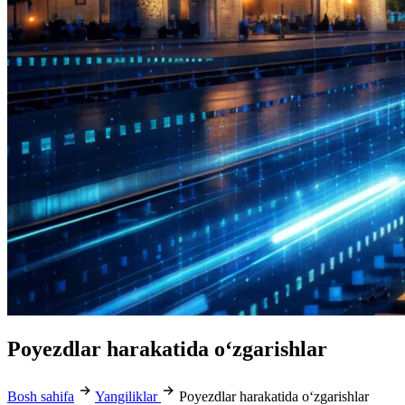
Poyezdlar harakatida o‘zgarishlar
Bosh sahifa
Yangiliklar
Poyezdlar harakatida o‘zgarishlar