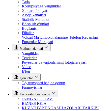
Tarix
Korrupsiyaga Yangiliklar
Xalqaro faoliyat
Aloqa kanallari
Statistik Malumot
Bo'sh ish o'rinlari
Bog'lanish
Filiallar
Vokzal Ma'lumotxonalarining Telefon Raqamlari
Fuqarolar Murojaati
Matbuot xizmati
Yangiliklar
Tenderlar
Poyezdlar va vagonlarning fotogalereyasi
Video
E'lon
Qonunlar
T/y transporti haqida qonun
Farmoyishlar
Korporativ boshqaruv
JAMIYAT USTAVI
BIZNES REJA
KUZATUV KENGASHI AZOLARI TARKIBI