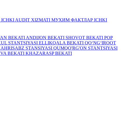
R
ICHKI AUDIT XIZMATI
МУХИМ ФАКТЛАР
ICHKI
TAN BEKATI
ANDIJON BEKATI
SHOVOT BEKATI
POP
UL STANTSIYASI
ELLIKQALA BEKATI
QO‘NG‘IROOT
HAHRISABZ STANSIYASI
QUMQO'RG'ON STANTSIYASI
IVA BEKATI
KHAZARASP BEKATI