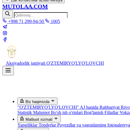
Zaif ko‘ruvchilar uchun versiya
MUTOLAA.COM
+998 71 299-94-50
1005
Aksiyadorlik jamiyati
O'ZTEMIRYO'LYO'LOVCHI
Biz haqimizda
"O'ZTEMIRYO'LYO'LOVCHI" AJ haqida
Rahbariyat
Rivoj
Statistik Malumot
Bo'sh ish o'rinlari
Bog'lanish
Filiallar
Vokza
Matbuot xizmati
Yangiliklar
Tenderlar
Poyezdlar va vagonlarning fotogalerey