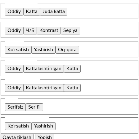
Shrift o‘lchami
Oddiy
Katta
Juda katta
Rang sxemasi
Oddiy
Ч/Б
Kontrast
Sepiya
Tasvirlar
Ko‘rsatish
Yashirish
Oq-qora
Harflar oralig‘i
Oddiy
Kattalashtirilgan
Katta
Qatorlar oralig‘i
Oddiy
Kattalashtirilgan
Katta
Shrift
Serifsiz
Serifli
O‘rnatilgan kontent
Ko‘rsatish
Yashirish
Qayta tiklash
Yopish