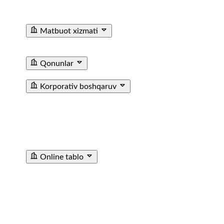
Ma'lumotxonalarining Telefon Raqamlari
Fuqarolar
Murojaati
Matbuot xizmati
Yangiliklar
Tenderlar
Poyezdlar va vagonlarning
fotogalereyasi
Video
E'lon
Qonunlar
T/y transporti haqida qonun
Farmoyishlar
Korporativ boshqaruv
JAMIYAT USTAVI
BIZNES REJA
KUZATUV KENGASHI
AZOLARI TARKIBI
CHORAKLIK VA YILLIK
HISOBOTLAR
ICHKI AUDIT XIZMATI
МУХИМ
ФАКТЛАР
ICHKI HUJJATLAR
SOTIB OLINGAN
AKSIYALAR HAQIDA MA’LUMOT
TASHQI AUDIT
HISOBOTI
Online tablo
TASHKENT SHIMOLIY BEKATI
TASHKENT JANUBIY
BEKATI
SAMARQAND BEKATI
URGANCH BEKATI
GULISTAN BEKATI
ANDIJON BEKATI
SHOVOT
BEKATI
POP STANSIYASI
ANGREN STANTSIYASI
KATTAQORGON BEKATI
DENAU STANTSIYASI
SARIOSIYO BEKATI
TURTKUL STANTSIYASI