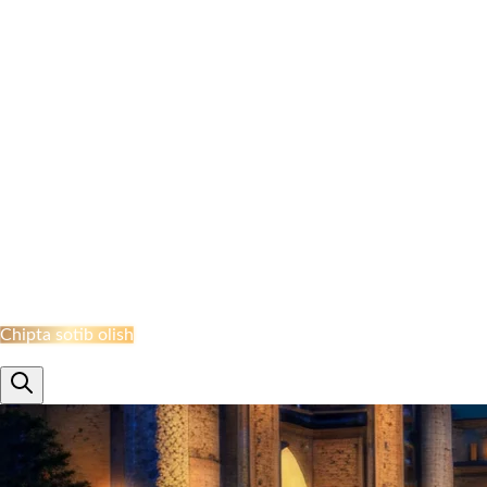
NAMANGAN BEKATI
MARGILON BEKATI
QO‘QON STANSIYASI
JIZZAH BEKATI
NAVOI BEKATI
SHAHRISABZ STANSIYASI
QUMQO'RG'ON STANTSIYASI
TERMIZ STANSIYASI
MISKEN STANTSIYASI
NUKUS STANSIYASI
QARSHI STANSIYASI
BUXORO STANSIYASI
XIVA BEKATI
KHAZARASP BEKATI
Onlayn Qabul
Chipta sotib olish
ru
en
uz