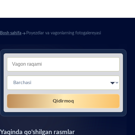
fotogalereyasi
Bosh sahifa
Poyezdlar va vagonlarning fotogalereyasi
Тип вагона (Без перевода)
Qidirmoq
Yaqinda qo'shilgan rasmlar