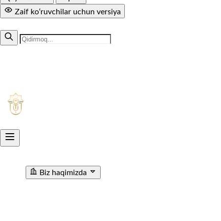
Zaif ko‘ruvchilar uchun versiya
MUTOLAA.COM
+998 71 299-94-50
1005
Aksiyadorlik jamiyati
O'ZTEMIRYO'LYO'LOVCHI
Biz haqimizda
"O'ZTEMIRYO'LYO'LOVCHI" AJ haqida
Rahbariyat
Rivojlanish strategiyasi
Korrupsiyaga qarshi ichki
nazorat
Tashkiliy tuzilma
Tarix
Korrupsiyaga Yangiliklar
Xalqaro faoliyat
Aloqa kanallari
Statistik Malumot
Bo'sh ish o'rinlari
Bog'lanish
Filiallar
Vokzal