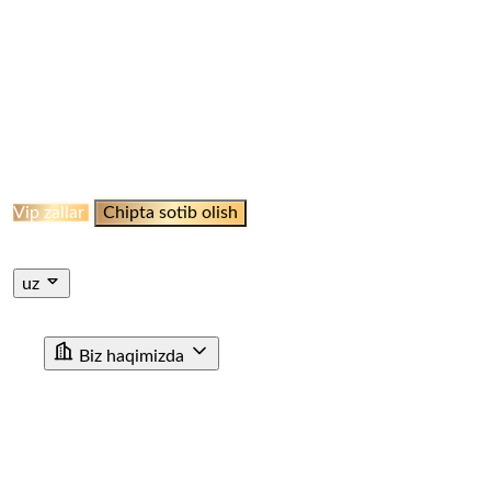
ELLIKQALA BEKATI
QO‘NG‘IROOT STANSIYASI
NAMANGAN BEKATI
MARGILON BEKATI
QO‘QON
STANSIYASI
JIZZAH BEKATI
NAVOI BEKATI
SHAHRISABZ STANSIYASI
QUMQO'RG'ON
STANTSIYASI
TERMIZ STANSIYASI
MISKEN
STANTSIYASI
NUKUS STANSIYASI
QARSHI
STANSIYASI
BUXORO STANSIYASI
XIVA BEKATI
KHAZARASP BEKATI
Onlayn Qabul
Vip zallar
Chipta sotib olish
Jismoniy shaxslar uchun chipta sotib olish
Yuridik shaxslar
uchun chipta sotib olish
uz
ru
en
uz
Biz haqimizda
"O'ZTEMIRYO'LYO'LOVCHI" AJ haqida
Rahbariyat
Rivojlanish strategiyasi
Korrupsiyaga qarshi ichki nazorat
Tashkiliy tuzilma
Tarix