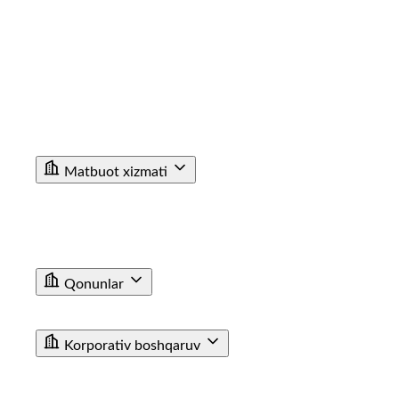
Korrupsiyaga Yangiliklar
Xalqaro faoliyat
Aloqa kanallari
Statistik Malumot
Bo'sh ish o'rinlari
Bog'lanish
Filiallar
Vokzal Ma'lumotxonalarining Telefon Raqamlari
Fuqarolar Murojaati
Matbuot xizmati
Yangiliklar
Tenderlar
Poyezdlar va vagonlarning fotogalereyasi
Video
E'lon
Qonunlar
T/y transporti haqida qonun
Farmoyishlar
Korporativ boshqaruv
JAMIYAT USTAVI
BIZNES REJA
KUZATUV KENGASHI AZOLARI TARKIBI