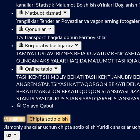
kanallari
Statistik Malumot
Bo'sh ish o'rinlari
Bog'lanish
Matbuot xizmati
Yangiliklar
Tenderlar
Poyezdlar va vagonlarning fotogale
Qonunlar
T/y transporti haqida qonun
Farmoyishlar
Korporativ boshqaruv
JAMIYAT USTAVI
BIZNES REJA
KUZATUV KENGASHI A
OLINGAN AKSIYALAR HAQIDA MA’LUMOT
TASHQI A
Online tablo
TASHKENT SHIMOLIY BEKATI
TASHKENT JANUBIY BE
ANGREN STANTSIYASI
KATTAQORGON BEKATI
DENA
BEKATI
MARGILON BEKATI
QO‘QON STANSIYASI
JIZ
STANTSIYASI
NUKUS STANSIYASI
QARSHI STANSIYAS
Onlayn Qabul
Vip zallar
Chipta sotib olish
Jismoniy shaxslar uchun chipta sotib olish
Yuridik shaxslar uch
uz