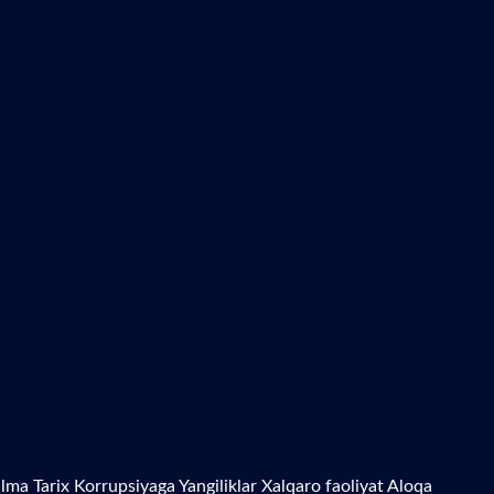
zilma
Tarix
Korrupsiyaga Yangiliklar
Xalqaro faoliyat
Aloqa