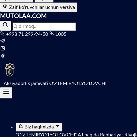
Zaif ko‘ruvchilar uchun versiya
MUTOLAA.COM
+998 71 299-94-50
1005
Aksiyadorlik jamiyati
O'ZTEMIRYO'LYO'LOVCHI
Biz haqimizda
"O'ZTEMIRYO'LYO'LOVCHI" AJ haqida
Rahbariyat
Rivojl