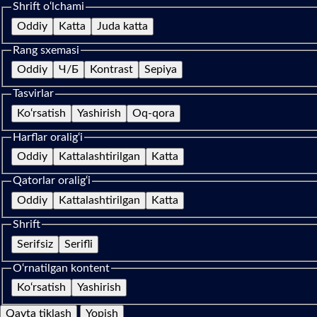
Shrift o‘lchami
Oddiy
Katta
Juda katta
Rang sxemasi
Oddiy
Ч/Б
Kontrast
Sepiya
Tasvirlar
Ko‘rsatish
Yashirish
Oq-qora
Harflar oralig‘i
Oddiy
Kattalashtirilgan
Katta
Qatorlar oralig‘i
Oddiy
Kattalashtirilgan
Katta
Shrift
Serifsiz
Serifli
O‘rnatilgan kontent
Ko‘rsatish
Yashirish
Qayta tiklash
Yopish