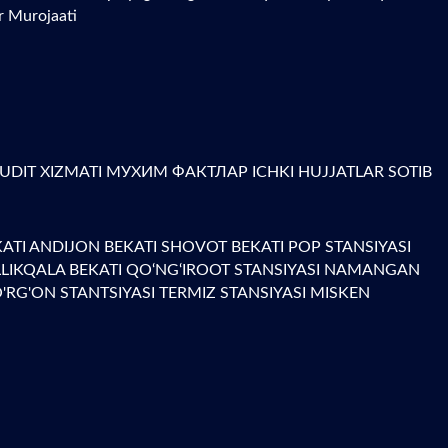
r Murojaati
AUDIT XIZMATI
МУХИМ ФАКТЛАР
ICHKI HUJJATLAR
SOTIB
KATI
ANDIJON BEKATI
SHOVOT BEKATI
POP STANSIYASI
LLIKQALA BEKATI
QO‘NG‘IROOT STANSIYASI
NAMANGAN
RG'ON STANTSIYASI
TERMIZ STANSIYASI
MISKEN