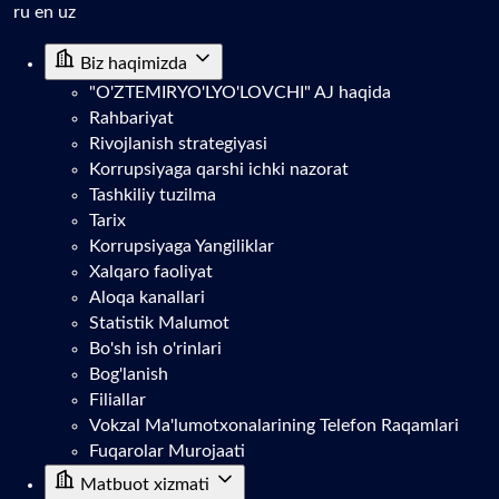
ru
en
uz
Biz haqimizda
"O'ZTEMIRYO'LYO'LOVCHI" AJ haqida
Rahbariyat
Rivojlanish strategiyasi
Korrupsiyaga qarshi ichki nazorat
Tashkiliy tuzilma
Tarix
Korrupsiyaga Yangiliklar
Xalqaro faoliyat
Aloqa kanallari
Statistik Malumot
Bo'sh ish o'rinlari
Bog'lanish
Filiallar
Vokzal Ma'lumotxonalarining Telefon Raqamlari
Fuqarolar Murojaati
Matbuot xizmati