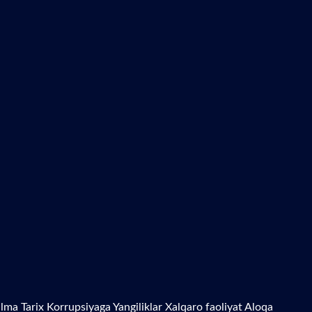
zilma
Tarix
Korrupsiyaga Yangiliklar
Xalqaro faoliyat
Aloqa