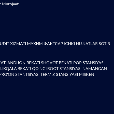
r Murojaati
AUDIT XIZMATI
МУХИМ ФАКТЛАР
ICHKI HUJJATLAR
SOTIB
KATI
ANDIJON BEKATI
SHOVOT BEKATI
POP STANSIYASI
LLIKQALA BEKATI
QO‘NG‘IROOT STANSIYASI
NAMANGAN
RG'ON STANTSIYASI
TERMIZ STANSIYASI
MISKEN