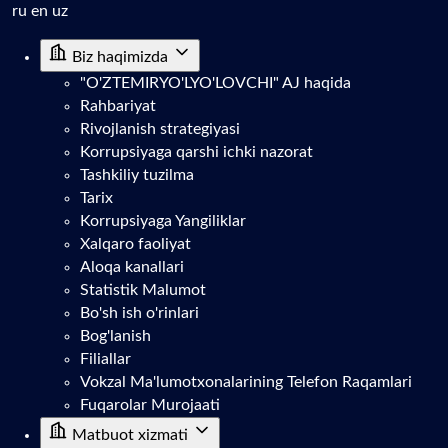
ru
en
uz
Biz haqimizda
"O'ZTEMIRYO'LYO'LOVCHI" AJ haqida
Rahbariyat
Rivojlanish strategiyasi
Korrupsiyaga qarshi ichki nazorat
Tashkiliy tuzilma
Tarix
Korrupsiyaga Yangiliklar
Xalqaro faoliyat
Aloqa kanallari
Statistik Malumot
Bo'sh ish o'rinlari
Bog'lanish
Filiallar
Vokzal Ma'lumotxonalarining Telefon Raqamlari
Fuqarolar Murojaati
Matbuot xizmati