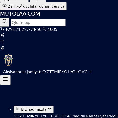
Zaif ko‘ruvchilar uchun versiya
MUTOLAA.COM
+998 71 299-94-50
1005
Aksiyadorlik jamiyati
O'ZTEMIRYO'LYO'LOVCHI
Biz haqimizda
"O'ZTEMIRYO'LYO'LOVCHI" AJ haqida
Rahbariyat
Rivojl