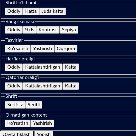
Shrift o‘lchami
Oddiy
Katta
Juda katta
Rang sxemasi
Oddiy
Ч/Б
Kontrast
Sepiya
Tasvirlar
Ko‘rsatish
Yashirish
Oq-qora
Harflar oralig‘i
Oddiy
Kattalashtirilgan
Katta
Qatorlar oralig‘i
Oddiy
Kattalashtirilgan
Katta
Shrift
Serifsiz
Serifli
O‘rnatilgan kontent
Ko‘rsatish
Yashirish
Qayta tiklash
Yopish