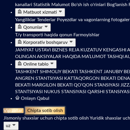
kanallari
Statistik Malumot
Bo'sh ish o'rinlari
Bog'lanish
Matbuot xizmati
Yangiliklar
Tenderlar
Poyezdlar va vagonlarning fotogale
Qonunlar
T/y transporti haqida qonun
Farmoyishlar
Korporativ boshqaruv
JAMIYAT USTAVI
BIZNES REJA
KUZATUV KENGASHI A
OLINGAN AKSIYALAR HAQIDA MA’LUMOT
TASHQI A
Online tablo
TASHKENT SHIMOLIY BEKATI
TASHKENT JANUBIY BE
ANGREN STANTSIYASI
KATTAQORGON BEKATI
DENA
BEKATI
MARGILON BEKATI
QO‘QON STANSIYASI
JIZ
STANTSIYASI
NUKUS STANSIYASI
QARSHI STANSIYAS
Onlayn Qabul
Vip zallar
Chipta sotib olish
Jismoniy shaxslar uchun chipta sotib olish
Yuridik shaxslar uch
uz