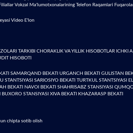
Filiallar
Vokzal Ma'lumotxonalarining Telefon Raqamlari
Fuqarola
reyasi
Video
E'lon
ZOLARI TARKIBI
CHORAKLIK VA YILLIK HISOBOTLAR
ICHKI 
UDIT HISOBOTI
KATI
SAMARQAND BEKATI
URGANCH BEKATI
GULISTAN BE
U STANTSIYASI
SARIOSIYO BEKATI
TURTKUL STANTSIYASI
E
ZAH BEKATI
NAVOI BEKATI
SHAHRISABZ STANSIYASI
QUMQO'
I
BUXORO STANSIYASI
XIVA BEKATI
KHAZARASP BEKATI
un chipta sotib olish