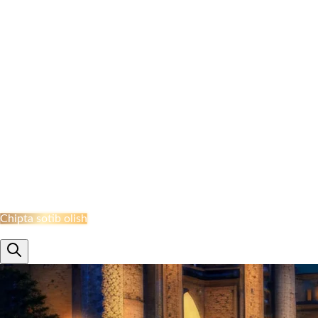
NAMANGAN BEKATI
MARGILON BEKATI
QO‘QON STANSIYASI
JIZZAH BEKATI
NAVOI BEKATI
SHAHRISABZ STANSIYASI
QUMQO'RG'ON STANTSIYASI
TERMIZ STANSIYASI
MISKEN STANTSIYASI
NUKUS STANSIYASI
QARSHI STANSIYASI
BUXORO STANSIYASI
XIVA BEKATI
KHAZARASP BEKATI
Onlayn Qabul
Chipta sotib olish
ru
en
uz