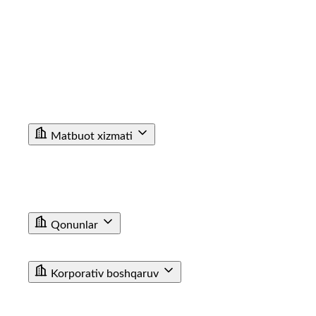
Korrupsiyaga Yangiliklar
Xalqaro faoliyat
Aloqa kanallari
Statistik Malumot
Bo'sh ish o'rinlari
Bog'lanish
Filiallar
Vokzal Ma'lumotxonalarining Telefon Raqamlari
Fuqarolar Murojaati
Matbuot xizmati
Yangiliklar
Tenderlar
Poyezdlar va vagonlarning fotogalereyasi
Video
E'lon
Qonunlar
T/y transporti haqida qonun
Farmoyishlar
Korporativ boshqaruv
JAMIYAT USTAVI
BIZNES REJA
KUZATUV KENGASHI AZOLARI TARKIBI