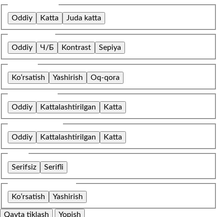
Shrift o‘lchami
Oddiy
Katta
Juda katta
Rang sxemasi
Oddiy
Ч/Б
Kontrast
Sepiya
Tasvirlar
Ko‘rsatish
Yashirish
Oq-qora
Harflar oralig‘i
Oddiy
Kattalashtirilgan
Katta
Qatorlar oralig‘i
Oddiy
Kattalashtirilgan
Katta
Shrift
Serifsiz
Serifli
O‘rnatilgan kontent
Ko‘rsatish
Yashirish
Qayta tiklash
Yopish