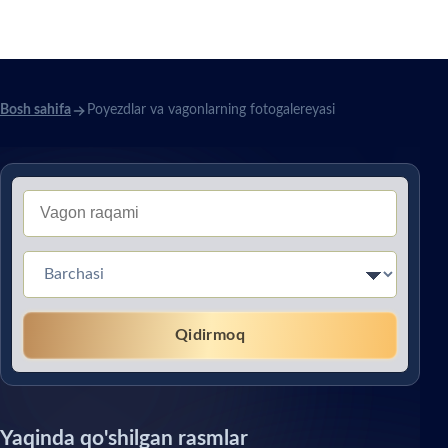
fotogalereyasi
Bosh sahifa
Poyezdlar va vagonlarning fotogalereyasi
Тип вагона (Без перевода)
Qidirmoq
Yaqinda qo'shilgan rasmlar