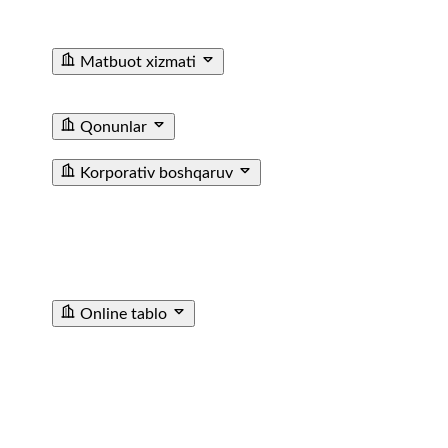
Ma'lumotxonalarining Telefon Raqamlari
Fuqarolar
Murojaati
Matbuot xizmati
Yangiliklar
Tenderlar
Poyezdlar va vagonlarning
fotogalereyasi
Video
E'lon
Qonunlar
T/y transporti haqida qonun
Farmoyishlar
Korporativ boshqaruv
JAMIYAT USTAVI
BIZNES REJA
KUZATUV KENGASHI
AZOLARI TARKIBI
CHORAKLIK VA YILLIK
HISOBOTLAR
ICHKI AUDIT XIZMATI
МУХИМ
ФАКТЛАР
ICHKI HUJJATLAR
SOTIB OLINGAN
AKSIYALAR HAQIDA MA’LUMOT
TASHQI AUDIT
HISOBOTI
Online tablo
TASHKENT SHIMOLIY BEKATI
TASHKENT JANUBIY
BEKATI
SAMARQAND BEKATI
URGANCH BEKATI
GULISTAN BEKATI
ANDIJON BEKATI
SHOVOT
BEKATI
POP STANSIYASI
ANGREN STANTSIYASI
KATTAQORGON BEKATI
DENAU STANTSIYASI
SARIOSIYO BEKATI
TURTKUL STANTSIYASI