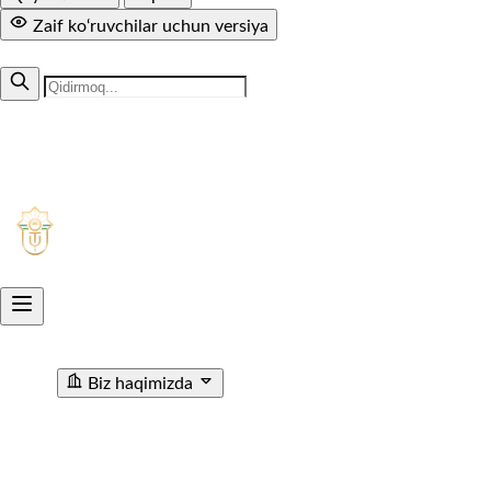
Zaif ko‘ruvchilar uchun versiya
MUTOLAA.COM
+998 71 299-94-50
1005
Aksiyadorlik jamiyati
O'ZTEMIRYO'LYO'LOVCHI
Biz haqimizda
"O'ZTEMIRYO'LYO'LOVCHI" AJ haqida
Rahbariyat
Rivojlanish strategiyasi
Korrupsiyaga qarshi ichki
nazorat
Tashkiliy tuzilma
Tarix
Korrupsiyaga Yangiliklar
Xalqaro faoliyat
Aloqa kanallari
Statistik Malumot
Bo'sh ish o'rinlari
Bog'lanish
Filiallar
Vokzal