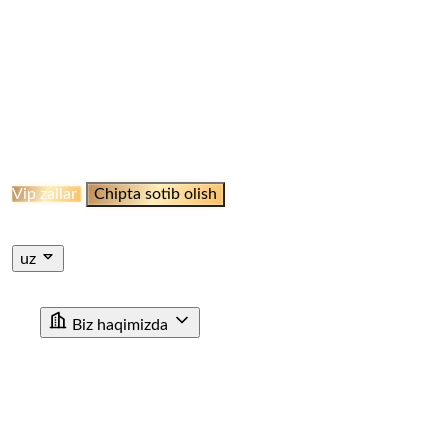
ELLIKQALA BEKATI
QO‘NG‘IROOT STANSIYASI
NAMANGAN BEKATI
MARGILON BEKATI
QO‘QON
STANSIYASI
JIZZAH BEKATI
NAVOI BEKATI
SHAHRISABZ STANSIYASI
QUMQO'RG'ON
STANTSIYASI
TERMIZ STANSIYASI
MISKEN
STANTSIYASI
NUKUS STANSIYASI
QARSHI
STANSIYASI
BUXORO STANSIYASI
XIVA BEKATI
KHAZARASP BEKATI
Onlayn Qabul
Vip zallar
Chipta sotib olish
Jismoniy shaxslar uchun chipta sotib olish
Yuridik shaxslar
uchun chipta sotib olish
uz
ru
en
uz
Biz haqimizda
"O'ZTEMIRYO'LYO'LOVCHI" AJ haqida
Rahbariyat
Rivojlanish strategiyasi
Korrupsiyaga qarshi ichki nazorat
Tashkiliy tuzilma
Tarix