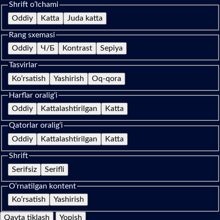
Shrift o‘lchami
Oddiy
Katta
Juda katta
Rang sxemasi
Oddiy
Ч/Б
Kontrast
Sepiya
Tasvirlar
Ko‘rsatish
Yashirish
Oq-qora
Harflar oralig‘i
Oddiy
Kattalashtirilgan
Katta
Qatorlar oralig‘i
Oddiy
Kattalashtirilgan
Katta
Shrift
Serifsiz
Serifli
O‘rnatilgan kontent
Ko‘rsatish
Yashirish
Qayta tiklash
Yopish