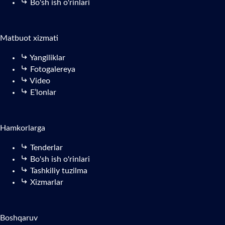
Bo'sh ish o'rinlari
Matbuot xizmati
Yangiliklar
Fotogalereya
Video
E’lonlar
Hamkorlarga
Tenderlar
Bo'sh ish o'rinlari
Tashkiliy tuzilma
Xizmarlar
Boshqaruv