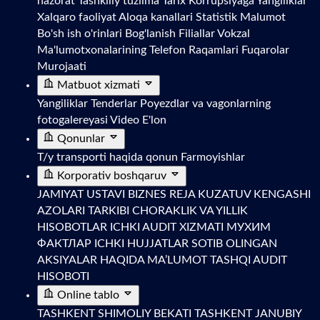
nazorat
Tashkiliy tuzilma
Tarix
Korrupsiyaga Yangiliklar
Xalqaro faoliyat
Aloqa kanallari
Statistik Malumot
Bo'sh ish o'rinlari
Bog'lanish
Filiallar
Vokzal
Ma'lumotxonalarining Telefon Raqamlari
Fuqarolar
Murojaati
Matbuot xizmati
Yangiliklar
Tenderlar
Poyezdlar va vagonlarning
fotogalereyasi
Video
E'lon
Qonunlar
T/y transporti haqida qonun
Farmoyishlar
Korporativ boshqaruv
JAMIYAT USTAVI
BIZNES REJA
KUZATUV KENGASHI
AZOLARI TARKIBI
CHORAKLIK VA YILLIK
HISOBOTLAR
ICHKI AUDIT XIZMATI
МУХИМ
ФАКТЛАР
ICHKI HUJJATLAR
SOTIB OLINGAN
AKSIYALAR HAQIDA MA’LUMOT
TASHQI AUDIT
HISOBOTI
Online tablo
TASHKENT SHIMOLIY BEKATI
TASHKENT JANUBIY