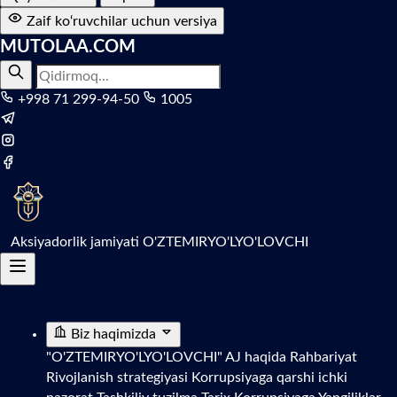
Zaif ko‘ruvchilar uchun versiya
MUTOLAA.COM
+998 71 299-94-50
1005
Aksiyadorlik jamiyati
O'ZTEMIRYO'LYO'LOVCHI
Biz haqimizda
"O'ZTEMIRYO'LYO'LOVCHI" AJ haqida
Rahbariyat
Rivojlanish strategiyasi
Korrupsiyaga qarshi ichki