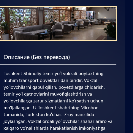
Описание (Без перевода)
Toshkent Shimoliy temir yo‘l vokzali poytaxtning
muhim transport obyektlaridan biridir. Vokzal
yo‘lovchilarni qabul qilish, poyezdlarga chiqarish,
temir yo‘l qatnovlarini muvofiqlashtirish va
yo‘lovchilarga zarur xizmatlarni ko‘rsatish uchun
mo‘ljallangan. U Toshkent shahrining Mirobod
tumanida, Turkiston ko‘chasi 7-uy manzilida
joylashgan. Vokzal orqali yo‘lovchilar shaharlararo va
xalqaro yo‘nalishlarda harakatlanish imkoniyatiga