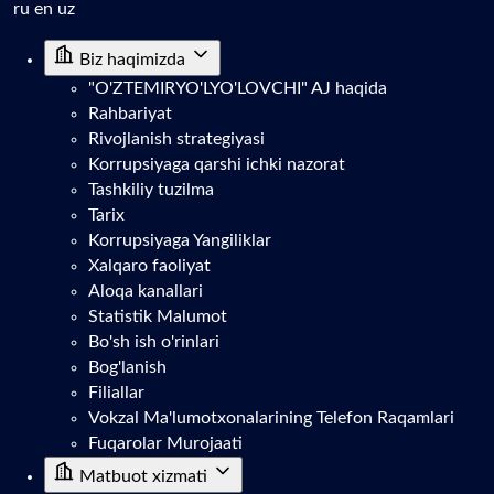
ru
en
uz
Biz haqimizda
"O'ZTEMIRYO'LYO'LOVCHI" AJ haqida
Rahbariyat
Rivojlanish strategiyasi
Korrupsiyaga qarshi ichki nazorat
Tashkiliy tuzilma
Tarix
Korrupsiyaga Yangiliklar
Xalqaro faoliyat
Aloqa kanallari
Statistik Malumot
Bo'sh ish o'rinlari
Bog'lanish
Filiallar
Vokzal Ma'lumotxonalarining Telefon Raqamlari
Fuqarolar Murojaati
Matbuot xizmati