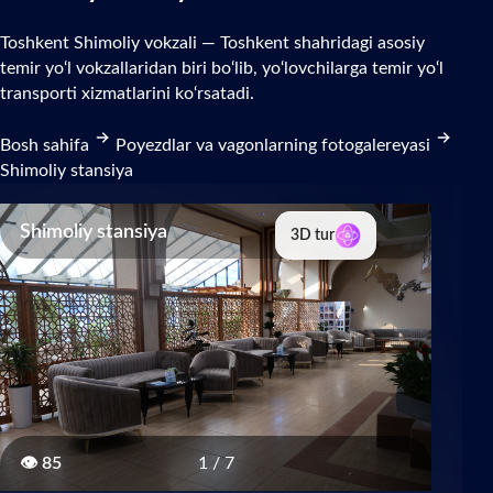
Toshkent Shimoliy vokzali — Toshkent shahridagi asosiy
temir yo‘l vokzallaridan biri bo‘lib, yo‘lovchilarga temir yo‘l
transporti xizmatlarini ko‘rsatadi.
Bosh sahifa
Poyezdlar va vagonlarning fotogalereyasi
Shimoliy stansiya
Shimoliy stansiya
3D tur
👁
85
1
/
7