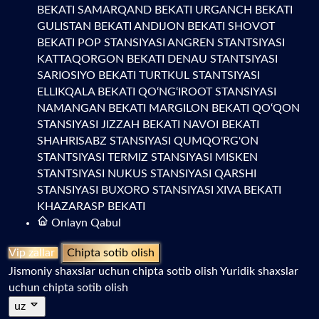
BEKATI
SAMARQAND BEKATI
URGANCH BEKATI
GULISTAN BEKATI
ANDIJON BEKATI
SHOVOT
BEKATI
POP STANSIYASI
ANGREN STANTSIYASI
KATTAQORGON BEKATI
DENAU STANTSIYASI
SARIOSIYO BEKATI
TURTKUL STANTSIYASI
ELLIKQALA BEKATI
QO‘NG‘IROOT STANSIYASI
NAMANGAN BEKATI
MARGILON BEKATI
QO‘QON
STANSIYASI
JIZZAH BEKATI
NAVOI BEKATI
SHAHRISABZ STANSIYASI
QUMQO'RG'ON
STANTSIYASI
TERMIZ STANSIYASI
MISKEN
STANTSIYASI
NUKUS STANSIYASI
QARSHI
STANSIYASI
BUXORO STANSIYASI
XIVA BEKATI
KHAZARASP BEKATI
Onlayn Qabul
Vip zallar
Chipta sotib olish
Jismoniy shaxslar uchun chipta sotib olish
Yuridik shaxslar
uchun chipta sotib olish
uz