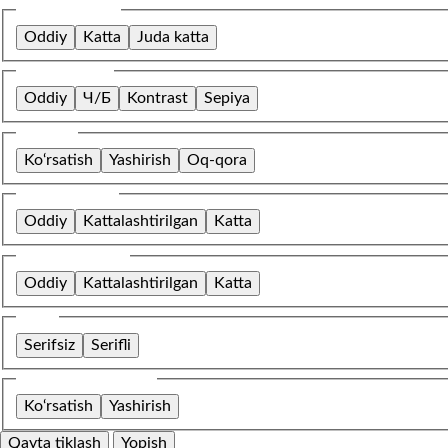
Shrift o‘lchami
Oddiy
Katta
Juda katta
Rang sxemasi
Oddiy
Ч/Б
Kontrast
Sepiya
Tasvirlar
Ko‘rsatish
Yashirish
Oq-qora
Harflar oralig‘i
Oddiy
Kattalashtirilgan
Katta
Qatorlar oralig‘i
Oddiy
Kattalashtirilgan
Katta
Shrift
Serifsiz
Serifli
O‘rnatilgan kontent
Ko‘rsatish
Yashirish
Qayta tiklash
Yopish