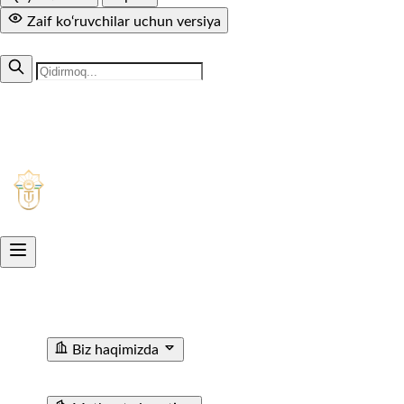
Zaif ko‘ruvchilar uchun versiya
MUTOLAA.COM
+998 71 299-94-50
1005
Aksiyadorlik jamiyati
O'ZTEMIRYO'LYO'LOVCHI
Biz haqimizda
"O'ZTEMIRYO'LYO'LOVCHI" AJ haqida
Rahbariyat
Rivojl
kanallari
Statistik Malumot
Bo'sh ish o'rinlari
Bog'lanish