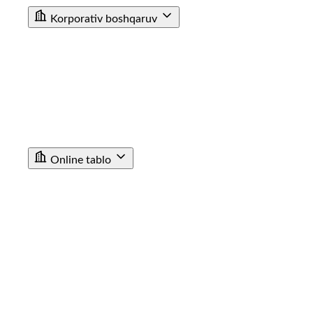
Korporativ boshqaruv
JAMIYAT USTAVI
BIZNES REJA
KUZATUV KENGASHI AZOLARI TARKIBI
CHORAKLIK VA YILLIK HISOBOTLAR
ICHKI AUDIT XIZMATI
МУХИМ ФАКТЛАР
ICHKI HUJJATLAR
SOTIB OLINGAN AKSIYALAR HAQIDA MA’LUMOT
TASHQI AUDIT HISOBOTI
Online tablo
TASHKENT SHIMOLIY BEKATI
TASHKENT JANUBIY BEKATI
SAMARQAND BEKATI
URGANCH BEKATI
GULISTAN BEKATI
ANDIJON BEKATI
SHOVOT BEKATI
POP STANSIYASI
ANGREN STANTSIYASI
KATTAQORGON BEKATI
DENAU STANTSIYASI