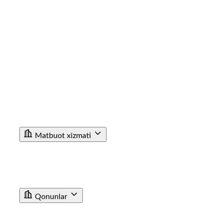
Rahbariyat
Rivojlanish strategiyasi
Korrupsiyaga qarshi ichki nazorat
Tashkiliy tuzilma
Tarix
Korrupsiyaga Yangiliklar
Xalqaro faoliyat
Aloqa kanallari
Statistik Malumot
Bo'sh ish o'rinlari
Bog'lanish
Filiallar
Vokzal Ma'lumotxonalarining Telefon Raqamlari
Fuqarolar Murojaati
Matbuot xizmati
Yangiliklar
Tenderlar
Poyezdlar va vagonlarning fotogalereyasi
Video
E'lon
Qonunlar
T/y transporti haqida qonun
Farmoyishlar