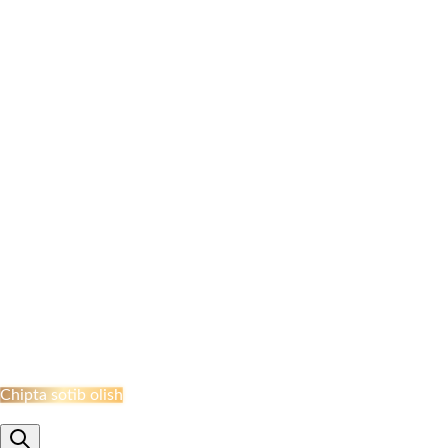
SARIOSIYO BEKATI
TURTKUL STANTSIYASI
ELLIKQALA BEKATI
QO‘NG‘IROOT STANSIYASI
NAMANGAN BEKATI
MARGILON BEKATI
QO‘QON STANSIYASI
JIZZAH BEKATI
NAVOI BEKATI
SHAHRISABZ STANSIYASI
QUMQO'RG'ON STANTSIYASI
TERMIZ STANSIYASI
MISKEN STANTSIYASI
NUKUS STANSIYASI
QARSHI STANSIYASI
BUXORO STANSIYASI
XIVA BEKATI
KHAZARASP BEKATI
Onlayn Qabul
Chipta sotib olish
ru
en
uz