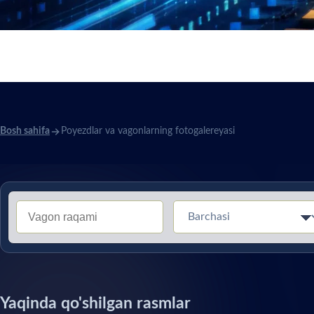
Poyezdlar va vagonlarning fotogalereyasi
Bosh sahifa
Poyezdlar va vagonlarning fotogalereyasi
Тип вагона (Без перевода)
Yaqinda qo'shilgan rasmlar