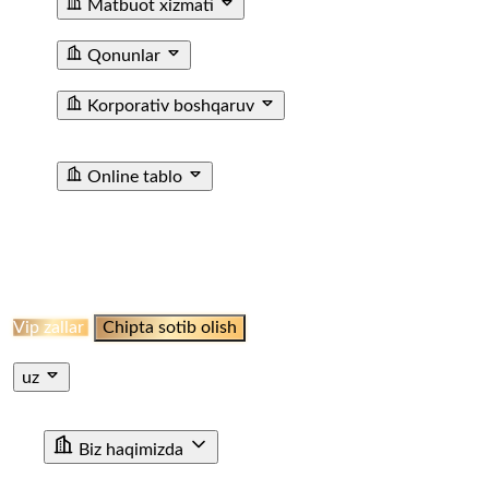
Matbuot xizmati
Yangiliklar
Tenderlar
Poyezdlar va vagonlarning fotogale
Qonunlar
T/y transporti haqida qonun
Farmoyishlar
Korporativ boshqaruv
JAMIYAT USTAVI
BIZNES REJA
KUZATUV KENGASHI A
OLINGAN AKSIYALAR HAQIDA MA’LUMOT
TASHQI A
Online tablo
TASHKENT SHIMOLIY BEKATI
TASHKENT JANUBIY BE
ANGREN STANTSIYASI
KATTAQORGON BEKATI
DENA
BEKATI
MARGILON BEKATI
QO‘QON STANSIYASI
JIZ
STANTSIYASI
NUKUS STANSIYASI
QARSHI STANSIYAS
Onlayn Qabul
Vip zallar
Chipta sotib olish
Jismoniy shaxslar uchun chipta sotib olish
Yuridik shaxslar uch
uz
ru
en
uz
Biz haqimizda
"O'ZTEMIRYO'LYO'LOVCHI" AJ haqida