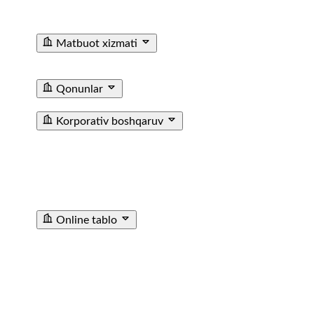
Ma'lumotxonalarining Telefon Raqamlari
Fuqarolar
Murojaati
Matbuot xizmati
Yangiliklar
Tenderlar
Poyezdlar va vagonlarning
fotogalereyasi
Video
E'lon
Qonunlar
T/y transporti haqida qonun
Farmoyishlar
Korporativ boshqaruv
JAMIYAT USTAVI
BIZNES REJA
KUZATUV KENGASHI
AZOLARI TARKIBI
CHORAKLIK VA YILLIK
HISOBOTLAR
ICHKI AUDIT XIZMATI
МУХИМ
ФАКТЛАР
ICHKI HUJJATLAR
SOTIB OLINGAN
AKSIYALAR HAQIDA MA’LUMOT
TASHQI AUDIT
HISOBOTI
Online tablo
TASHKENT SHIMOLIY BEKATI
TASHKENT JANUBIY
BEKATI
SAMARQAND BEKATI
URGANCH BEKATI
GULISTAN BEKATI
ANDIJON BEKATI
SHOVOT
BEKATI
POP STANSIYASI
ANGREN STANTSIYASI
KATTAQORGON BEKATI
DENAU STANTSIYASI
SARIOSIYO BEKATI
TURTKUL STANTSIYASI