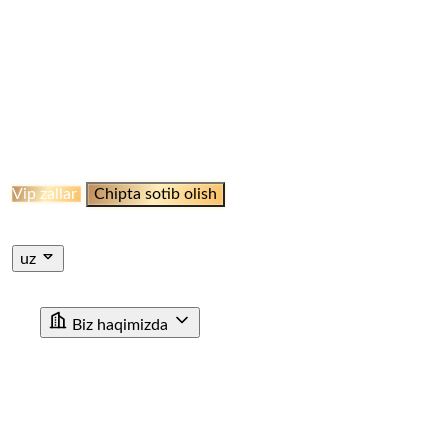
ELLIKQALA BEKATI
QO‘NG‘IROOT STANSIYASI
NAMANGAN BEKATI
MARGILON BEKATI
QO‘QON
STANSIYASI
JIZZAH BEKATI
NAVOI BEKATI
SHAHRISABZ STANSIYASI
QUMQO'RG'ON
STANTSIYASI
TERMIZ STANSIYASI
MISKEN
STANTSIYASI
NUKUS STANSIYASI
QARSHI
STANSIYASI
BUXORO STANSIYASI
XIVA BEKATI
KHAZARASP BEKATI
Onlayn Qabul
Vip zallar
Chipta sotib olish
Jismoniy shaxslar uchun chipta sotib olish
Yuridik shaxslar
uchun chipta sotib olish
uz
ru
en
uz
Biz haqimizda
"O'ZTEMIRYO'LYO'LOVCHI" AJ haqida
Rahbariyat
Rivojlanish strategiyasi
Korrupsiyaga qarshi ichki nazorat
Tashkiliy tuzilma
Tarix