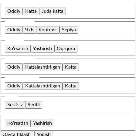
Shrift o‘lchami
Oddiy
Katta
Juda katta
Rang sxemasi
Oddiy
Ч/Б
Kontrast
Sepiya
Tasvirlar
Ko‘rsatish
Yashirish
Oq-qora
Harflar oralig‘i
Oddiy
Kattalashtirilgan
Katta
Qatorlar oralig‘i
Oddiy
Kattalashtirilgan
Katta
Shrift
Serifsiz
Serifli
O‘rnatilgan kontent
Ko‘rsatish
Yashirish
Qayta tiklash
Yopish