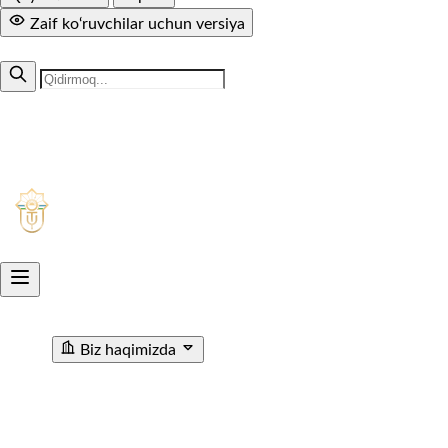
Zaif ko‘ruvchilar uchun versiya
MUTOLAA.COM
+998 71 299-94-50
1005
Aksiyadorlik jamiyati
O'ZTEMIRYO'LYO'LOVCHI
Biz haqimizda
"O'ZTEMIRYO'LYO'LOVCHI" AJ haqida
Rahbariyat
Rivojlanish strategiyasi
Korrupsiyaga qarshi ichki
nazorat
Tashkiliy tuzilma
Tarix
Korrupsiyaga Yangiliklar
Xalqaro faoliyat
Aloqa kanallari
Statistik Malumot
Bo'sh ish o'rinlari
Bog'lanish
Filiallar
Vokzal