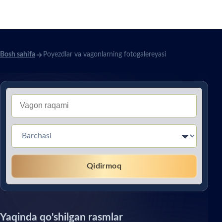
fotogalereyasi
Bosh sahifa
Poyezdlar va vagonlarning fotogalereyasi
Тип вагона (Без перевода)
Qidirmoq
Yaqinda qo'shilgan rasmlar