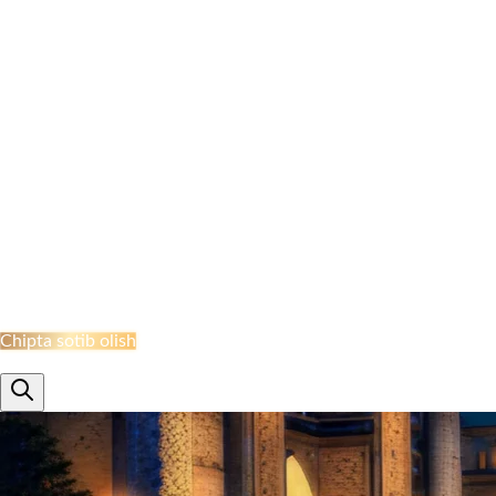
NAMANGAN BEKATI
MARGILON BEKATI
QO‘QON STANSIYASI
JIZZAH BEKATI
NAVOI BEKATI
SHAHRISABZ STANSIYASI
QUMQO'RG'ON STANTSIYASI
TERMIZ STANSIYASI
MISKEN STANTSIYASI
NUKUS STANSIYASI
QARSHI STANSIYASI
BUXORO STANSIYASI
XIVA BEKATI
KHAZARASP BEKATI
Onlayn Qabul
Chipta sotib olish
ru
en
uz