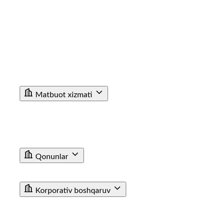
Korrupsiyaga Yangiliklar
Xalqaro faoliyat
Aloqa kanallari
Statistik Malumot
Bo'sh ish o'rinlari
Bog'lanish
Filiallar
Vokzal Ma'lumotxonalarining Telefon Raqamlari
Fuqarolar Murojaati
Matbuot xizmati
Yangiliklar
Tenderlar
Poyezdlar va vagonlarning fotogalereyasi
Video
E'lon
Qonunlar
T/y transporti haqida qonun
Farmoyishlar
Korporativ boshqaruv
JAMIYAT USTAVI
BIZNES REJA
KUZATUV KENGASHI AZOLARI TARKIBI