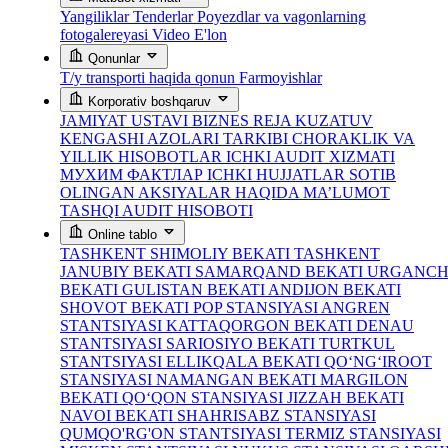
Yangiliklar
Tenderlar
Poyezdlar va vagonlarning
fotogalereyasi
Video
E'lon
Qonunlar
T/y transporti haqida qonun
Farmoyishlar
Korporativ boshqaruv
JAMIYAT USTAVI
BIZNES REJA
KUZATUV
KENGASHI AZOLARI TARKIBI
CHORAKLIK VA
YILLIK HISOBOTLAR
ICHKI AUDIT XIZMATI
МУХИМ ФАКТЛАР
ICHKI HUJJATLAR
SOTIB
OLINGAN AKSIYALAR HAQIDA MA’LUMOT
TASHQI AUDIT HISOBOTI
Online tablo
TASHKENT SHIMOLIY BEKATI
TASHKENT
JANUBIY BEKATI
SAMARQAND BEKATI
URGANC
BEKATI
GULISTAN BEKATI
ANDIJON BEKATI
SHOVOT BEKATI
POP STANSIYASI
ANGREN
STANTSIYASI
KATTAQORGON BEKATI
DENAU
STANTSIYASI
SARIOSIYO BEKATI
TURTKUL
STANTSIYASI
ELLIKQALA BEKATI
QO‘NG‘IROOT
STANSIYASI
NAMANGAN BEKATI
MARGILON
BEKATI
QO‘QON STANSIYASI
JIZZAH BEKATI
NAVOI BEKATI
SHAHRISABZ STANSIYASI
QUMQO'RG'ON STANTSIYASI
TERMIZ STANSIYASI