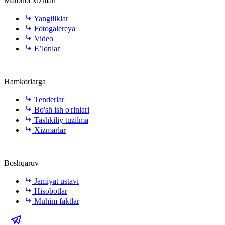
Matbuot xizmati
Yangiliklar
Fotogalereya
Video
E’lonlar
Hamkorlarga
Tenderlar
Bo'sh ish o'rinlari
Tashkiliy tuzilma
Xizmarlar
Boshqaruv
Jamiyat ustavi
Hisobotlar
Muhim faktlar