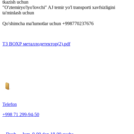
tkazish uchun
"O'ztemiryo'lyo'lovchi" AJ temir yo'l transporti xavfsizligini
ta'minlash uchun
Qo'shimcha ma'lumotlar uchun +998770237676
ТЗ ВОХР металлодетектор(2).pdf
Telefon
+998 71 299-94-50