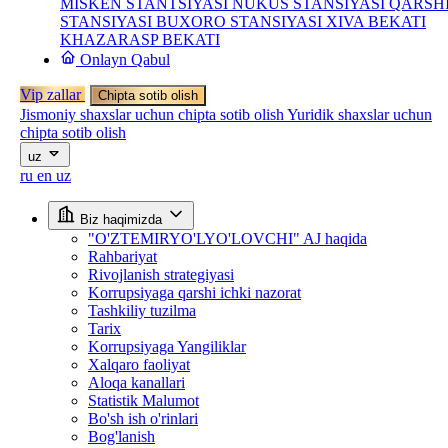
MISKEN STANTSIYASI
NUKUS STANSIYASI
QARSH
STANSIYASI
BUXORO STANSIYASI
XIVA BEKATI
KHAZARASP BEKATI
Onlayn Qabul
Vip zallar
Chipta sotib olish
Jismoniy shaxslar uchun chipta sotib olish
Yuridik shaxslar uchun
chipta sotib olish
uz
ru
en
uz
Biz haqimizda
"O'ZTEMIRYO'LYO'LOVCHI" AJ haqida
Rahbariyat
Rivojlanish strategiyasi
Korrupsiyaga qarshi ichki nazorat
Tashkiliy tuzilma
Tarix
Korrupsiyaga Yangiliklar
Xalqaro faoliyat
Aloqa kanallari
Statistik Malumot
Bo'sh ish o'rinlari
Bog'lanish