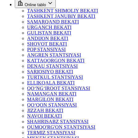
Online tablo
TASHKENT SHIMOLIY BEKATI
TASHKENT JANUBIY BEKATI
SAMARQAND BEKATI
URGANCH BEKATI
GULISTAN BEKATI
ANDIJON BEKATI
SHOVOT BEKATI
POP STANSIYASI
ANGREN STANTSIYASI
KATTAQORGON BEKATI
DENAU STANTSIYASI
SARIOSIYO BEKATI
TURTKUL STANTSIYASI
ELLIKQALA BEKATI
QO‘NG‘IROOT STANSIYASI
NAMANGAN BEKATI
MARGILON BEKATI
QO‘QON STANSIYASI
JIZZAH BEKATI
NAVOI BEKATI
SHAHRISABZ STANSIYASI
QUMQO'RG'ON STANTSIYASI
TERMIZ STANSIYASI