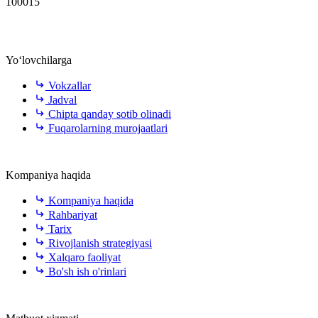
100015
Yo‘lovchilarga
Vokzallar
Jadval
Chipta qanday sotib olinadi
Fuqarolarning murojaatlari
Kompaniya haqida
Kompaniya haqida
Rahbariyat
Tarix
Rivojlanish strategiyasi
Xalqaro faoliyat
Bo'sh ish o'rinlari