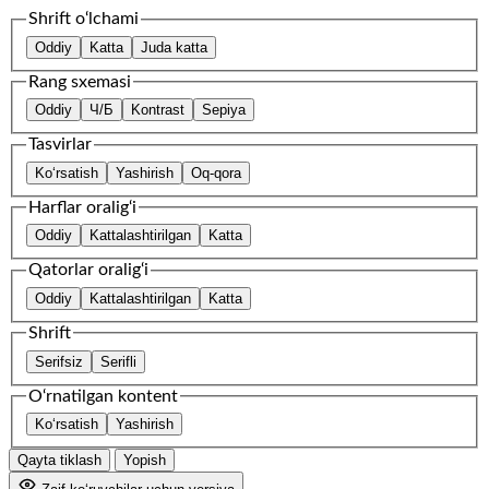
Shrift o‘lchami
Oddiy
Katta
Juda katta
Rang sxemasi
Oddiy
Ч/Б
Kontrast
Sepiya
Tasvirlar
Ko‘rsatish
Yashirish
Oq-qora
Harflar oralig‘i
Oddiy
Kattalashtirilgan
Katta
Qatorlar oralig‘i
Oddiy
Kattalashtirilgan
Katta
Shrift
Serifsiz
Serifli
O‘rnatilgan kontent
Ko‘rsatish
Yashirish
Qayta tiklash
Yopish