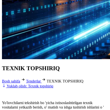
TEXNIK TOPSHIRIQ
Bosh sahifa
Tenderlar
TEXNIK TOPSHIRIQ
Yuklab olish: Texnik topshiriq
Yo'lovchilarni tekshirish bo 'yicha ixtisoslashtirilgan texnik
vositalarni yetkazib berish, o' rnatish va ishga tushirish ishlarini o '