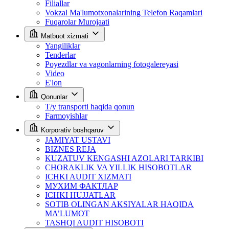
Filiallar
Vokzal Ma'lumotxonalarining Telefon Raqamlari
Fuqarolar Murojaati
Matbuot xizmati
Yangiliklar
Tenderlar
Poyezdlar va vagonlarning fotogalereyasi
Video
E'lon
Qonunlar
T/y transporti haqida qonun
Farmoyishlar
Korporativ boshqaruv
JAMIYAT USTAVI
BIZNES REJA
KUZATUV KENGASHI AZOLARI TARKIBI
CHORAKLIK VA YILLIK HISOBOTLAR
ICHKI AUDIT XIZMATI
МУХИМ ФАКТЛАР
ICHKI HUJJATLAR
SOTIB OLINGAN AKSIYALAR HAQIDA
MA’LUMOT
TASHQI AUDIT HISOBOTI