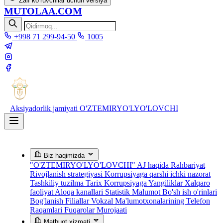
Zaif ko‘ruvchilar uchun versiya
MUTOLAA.COM
+998 71 299-94-50
1005
Aksiyadorlik jamiyati
O'ZTEMIRYO'LYO'LOVCHI
Biz haqimizda
"O'ZTEMIRYO'LYO'LOVCHI" AJ haqida
Rahbariyat
Rivojlanish strategiyasi
Korrupsiyaga qarshi ichki nazorat
Tashkiliy tuzilma
Tarix
Korrupsiyaga Yangiliklar
Xalqaro
faoliyat
Aloqa kanallari
Statistik Malumot
Bo'sh ish o'rinlari
Bog'lanish
Filiallar
Vokzal Ma'lumotxonalarining Telefon
Raqamlari
Fuqarolar Murojaati
Matbuot xizmati