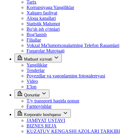
Tarix
Korrupsiyaga Yangiliklar
Xalqaro faoliyat
Aloqa kanallari
Statistik Malumot
Bo'sh ish o'rinlari
Bog'lanish
Filiallar
Vokzal Ma'lumotxonalarining Telefon Raqamlari
Fuqarolar Murojaati
Matbuot xizmati
Yangiliklar
Tenderlar
Poyezdlar va vagonlarning fotogalereyasi
Video
E'lon
Qonunlar
T/y transporti haqida qonun
Farmoyishlar
Korporativ boshqaruv
JAMIYAT USTAVI
BIZNES REJA
KUZATUV KENGASHI AZOLARI TARKIBI