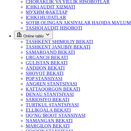
CHORAKLIK VA YILLIK HISOBOTLAR
ICHKI AUDIT XIZMATI
МУХИМ ФАКТЛАР
ICHKI HUJJATLAR
SOTIB OLINGAN AKSIYALAR HAQIDA MA’LU
TASHQI AUDIT HISOBOTI
Online tablo
TASHKENT SHIMOLIY BEKATI
TASHKENT JANUBIY BEKATI
SAMARQAND BEKATI
URGANCH BEKATI
GULISTAN BEKATI
ANDIJON BEKATI
SHOVOT BEKATI
POP STANSIYASI
ANGREN STANTSIYASI
KATTAQORGON BEKATI
DENAU STANTSIYASI
SARIOSIYO BEKATI
TURTKUL STANTSIYASI
ELLIKQALA BEKATI
QO‘NG‘IROOT STANSIYASI
NAMANGAN BEKATI
MARGILON BEKATI