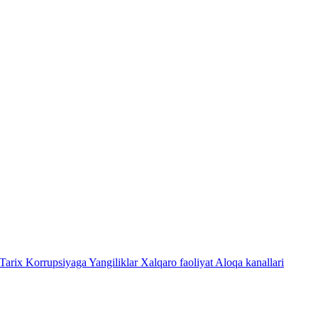
Tarix
Korrupsiyaga Yangiliklar
Xalqaro faoliyat
Aloqa kanallari