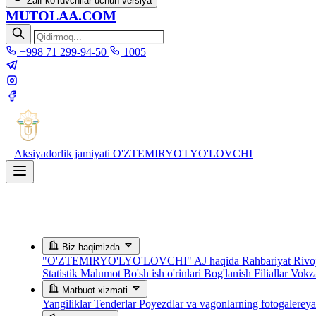
Zaif ko‘ruvchilar uchun versiya
MUTOLAA.COM
+998 71 299-94-50
1005
Aksiyadorlik jamiyati
O'ZTEMIRYO'LYO'LOVCHI
Biz haqimizda
"O'ZTEMIRYO'LYO'LOVCHI" AJ haqida
Rahbariyat
Rivoj
Statistik Malumot
Bo'sh ish o'rinlari
Bog'lanish
Filiallar
Vokza
Matbuot xizmati
Yangiliklar
Tenderlar
Poyezdlar va vagonlarning fotogalerey