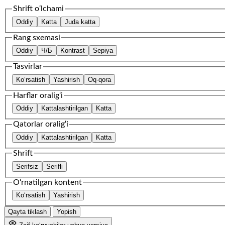
Shrift o‘lchami
Oddiy
Katta
Juda katta
Rang sxemasi
Oddiy
Ч/Б
Kontrast
Sepiya
Tasvirlar
Ko‘rsatish
Yashirish
Oq-qora
Harflar oralig‘i
Oddiy
Kattalashtirilgan
Katta
Qatorlar oralig‘i
Oddiy
Kattalashtirilgan
Katta
Shrift
Serifsiz
Serifli
O‘rnatilgan kontent
Ko‘rsatish
Yashirish
Qayta tiklash
Yopish