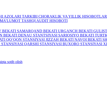
I AZOLARI TARKIBI
CHORAKLIK VA YILLIK HISOBOTLA
A MA’LUMOT
TASHQI AUDIT HISOBOTI
Y BEKATI
SAMARQAND BEKATI
URGANCH BEKATI
GULIS
N BEKATI
DENAU STANTSIYASI
SARIOSIYO BEKATI
TURTK
ATI
QO‘QON STANSIYASI
JIZZAH BEKATI
NAVOI BEKATI
S
 STANSIYASI
QARSHI STANSIYASI
BUXORO STANSIYASI
X
ipta sotib olish