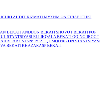
R
ICHKI AUDIT XIZMATI
МУХИМ ФАКТЛАР
ICHKI
TAN BEKATI
ANDIJON BEKATI
SHOVOT BEKATI
POP
UL STANTSIYASI
ELLIKQALA BEKATI
QO‘NG‘IROOT
HAHRISABZ STANSIYASI
QUMQO'RG'ON STANTSIYASI
IVA BEKATI
KHAZARASP BEKATI