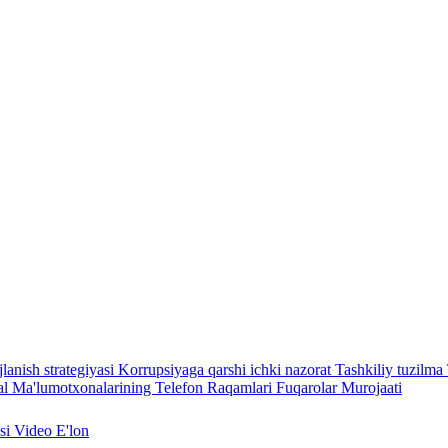
lanish strategiyasi
Korrupsiyaga qarshi ichki nazorat
Tashkiliy tuzilma
l Ma'lumotxonalarining Telefon Raqamlari
Fuqarolar Murojaati
asi
Video
E'lon