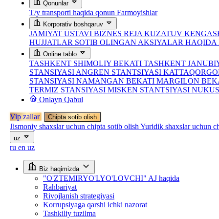
Qonunlar
T/y transporti haqida qonun
Farmoyishlar
Korporativ boshqaruv
JAMIYAT USTAVI
BIZNES REJA
KUZATUV KENGASH
HUJJATLAR
SOTIB OLINGAN AKSIYALAR HAQID
Online tablo
TASHKENT SHIMOLIY BEKATI
TASHKENT JANUBI
STANSIYASI
ANGREN STANTSIYASI
KATTAQORGO
STANSIYASI
NAMANGAN BEKATI
MARGILON BEK
TERMIZ STANSIYASI
MISKEN STANTSIYASI
NUKUS
Onlayn Qabul
Vip zallar
Chipta sotib olish
Jismoniy shaxslar uchun chipta sotib olish
Yuridik shaxslar uchun ch
uz
ru
en
uz
Biz haqimizda
"O'ZTEMIRYO'LYO'LOVCHI" AJ haqida
Rahbariyat
Rivojlanish strategiyasi
Korrupsiyaga qarshi ichki nazorat
Tashkiliy tuzilma