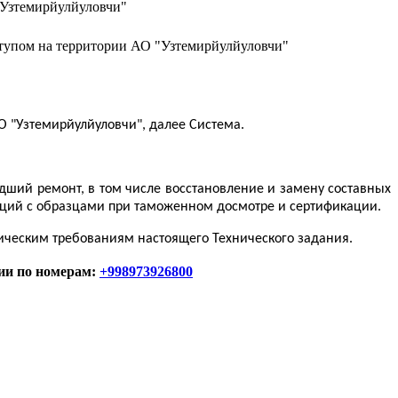
 "Узтемирйулйуловчи"
оступом на территории АО "Узтемирйулйуловчи"
АО "Узтемирйулйуловчи", далее Система.
ший ремонт, в том числе восстановление и замену составных
раций с образцами при таможенном досмотре и сертификации.
ническим требованиям настоящего Технического задания.
ии по номерам:
+998973926800