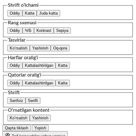
Shrift o‘lchami
Oddiy
Katta
Juda katta
Rang sxemasi
Oddiy
Ч/Б
Kontrast
Sepiya
Tasvirlar
Ko‘rsatish
Yashirish
Oq-qora
Harflar oralig‘i
Oddiy
Kattalashtirilgan
Katta
Qatorlar oralig‘i
Oddiy
Kattalashtirilgan
Katta
Shrift
Serifsiz
Serifli
O‘rnatilgan kontent
Ko‘rsatish
Yashirish
Qayta tiklash
Yopish