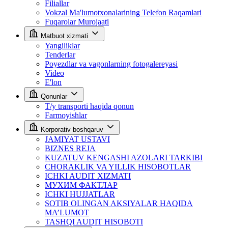
Filiallar
Vokzal Ma'lumotxonalarining Telefon Raqamlari
Fuqarolar Murojaati
Matbuot xizmati
Yangiliklar
Tenderlar
Poyezdlar va vagonlarning fotogalereyasi
Video
E'lon
Qonunlar
T/y transporti haqida qonun
Farmoyishlar
Korporativ boshqaruv
JAMIYAT USTAVI
BIZNES REJA
KUZATUV KENGASHI AZOLARI TARKIBI
CHORAKLIK VA YILLIK HISOBOTLAR
ICHKI AUDIT XIZMATI
МУХИМ ФАКТЛАР
ICHKI HUJJATLAR
SOTIB OLINGAN AKSIYALAR HAQIDA
MA’LUMOT
TASHQI AUDIT HISOBOTI