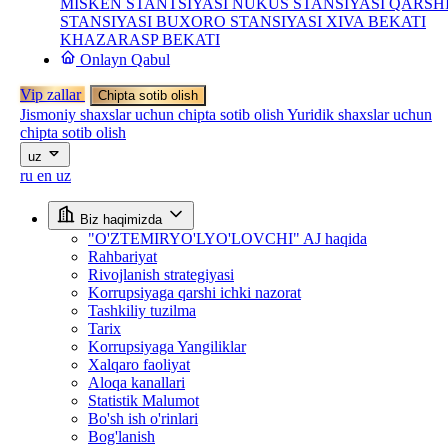
MISKEN STANTSIYASI
NUKUS STANSIYASI
QARSH
STANSIYASI
BUXORO STANSIYASI
XIVA BEKATI
KHAZARASP BEKATI
Onlayn Qabul
Vip zallar
Chipta sotib olish
Jismoniy shaxslar uchun chipta sotib olish
Yuridik shaxslar uchun
chipta sotib olish
uz
ru
en
uz
Biz haqimizda
"O'ZTEMIRYO'LYO'LOVCHI" AJ haqida
Rahbariyat
Rivojlanish strategiyasi
Korrupsiyaga qarshi ichki nazorat
Tashkiliy tuzilma
Tarix
Korrupsiyaga Yangiliklar
Xalqaro faoliyat
Aloqa kanallari
Statistik Malumot
Bo'sh ish o'rinlari
Bog'lanish