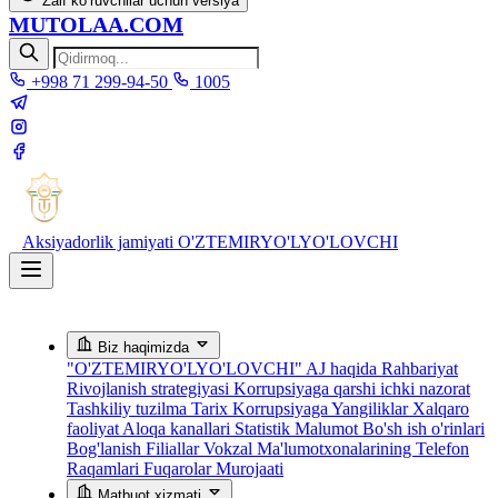
Zaif ko‘ruvchilar uchun versiya
MUTOLAA.COM
+998 71 299-94-50
1005
Aksiyadorlik jamiyati
O'ZTEMIRYO'LYO'LOVCHI
Biz haqimizda
"O'ZTEMIRYO'LYO'LOVCHI" AJ haqida
Rahbariyat
Rivojlanish strategiyasi
Korrupsiyaga qarshi ichki nazorat
Tashkiliy tuzilma
Tarix
Korrupsiyaga Yangiliklar
Xalqaro
faoliyat
Aloqa kanallari
Statistik Malumot
Bo'sh ish o'rinlari
Bog'lanish
Filiallar
Vokzal Ma'lumotxonalarining Telefon
Raqamlari
Fuqarolar Murojaati
Matbuot xizmati