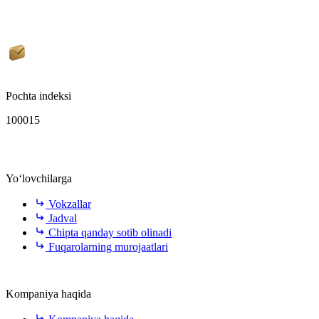
Pochta indeksi
100015
Yo‘lovchilarga
Vokzallar
Jadval
Chipta qanday sotib olinadi
Fuqarolarning murojaatlari
Kompaniya haqida