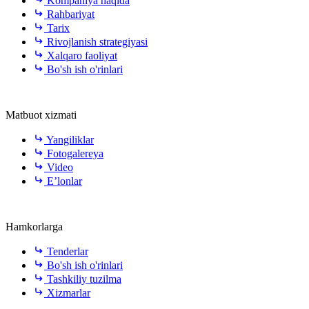
Kompaniya haqida
Rahbariyat
Tarix
Rivojlanish strategiyasi
Xalqaro faoliyat
Bo'sh ish o'rinlari
Matbuot xizmati
Yangiliklar
Fotogalereya
Video
E’lonlar
Hamkorlarga
Tenderlar
Bo'sh ish o'rinlari
Tashkiliy tuzilma
Xizmarlar