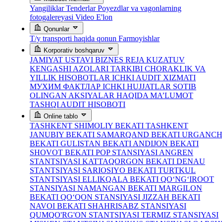
Yangiliklar
Tenderlar
Poyezdlar va vagonlarning
fotogalereyasi
Video
E'lon
Qonunlar
T/y transporti haqida qonun
Farmoyishlar
Korporativ boshqaruv
JAMIYAT USTAVI
BIZNES REJA
KUZATUV
KENGASHI AZOLARI TARKIBI
CHORAKLIK VA
YILLIK HISOBOTLAR
ICHKI AUDIT XIZMATI
МУХИМ ФАКТЛАР
ICHKI HUJJATLAR
SOTIB
OLINGAN AKSIYALAR HAQIDA MA’LUMOT
TASHQI AUDIT HISOBOTI
Online tablo
TASHKENT SHIMOLIY BEKATI
TASHKENT
JANUBIY BEKATI
SAMARQAND BEKATI
URGANC
BEKATI
GULISTAN BEKATI
ANDIJON BEKATI
SHOVOT BEKATI
POP STANSIYASI
ANGREN
STANTSIYASI
KATTAQORGON BEKATI
DENAU
STANTSIYASI
SARIOSIYO BEKATI
TURTKUL
STANTSIYASI
ELLIKQALA BEKATI
QO‘NG‘IROOT
STANSIYASI
NAMANGAN BEKATI
MARGILON
BEKATI
QO‘QON STANSIYASI
JIZZAH BEKATI
NAVOI BEKATI
SHAHRISABZ STANSIYASI
QUMQO'RG'ON STANTSIYASI
TERMIZ STANSIYASI