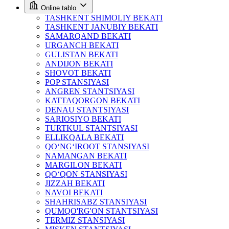
Online tablo
TASHKENT SHIMOLIY BEKATI
TASHKENT JANUBIY BEKATI
SAMARQAND BEKATI
URGANCH BEKATI
GULISTAN BEKATI
ANDIJON BEKATI
SHOVOT BEKATI
POP STANSIYASI
ANGREN STANTSIYASI
KATTAQORGON BEKATI
DENAU STANTSIYASI
SARIOSIYO BEKATI
TURTKUL STANTSIYASI
ELLIKQALA BEKATI
QO‘NG‘IROOT STANSIYASI
NAMANGAN BEKATI
MARGILON BEKATI
QO‘QON STANSIYASI
JIZZAH BEKATI
NAVOI BEKATI
SHAHRISABZ STANSIYASI
QUMQO'RG'ON STANTSIYASI
TERMIZ STANSIYASI