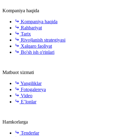
Kompaniya haqida
Kompaniya haqida
Rahbariyat
Tarix
Rivojlanish strategiyasi
Xalqaro faoliyat
Bo'sh ish o'rinlari
Matbuot xizmati
Yangiliklar
Fotogalereya
Video
E’lonlar
Hamkorlarga
Tenderlar