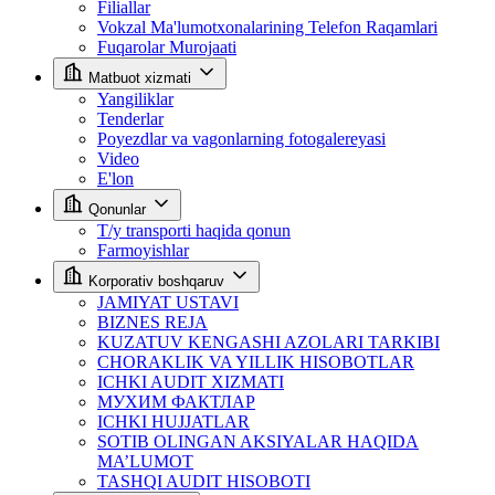
Filiallar
Vokzal Ma'lumotxonalarining Telefon Raqamlari
Fuqarolar Murojaati
Matbuot xizmati
Yangiliklar
Tenderlar
Poyezdlar va vagonlarning fotogalereyasi
Video
E'lon
Qonunlar
T/y transporti haqida qonun
Farmoyishlar
Korporativ boshqaruv
JAMIYAT USTAVI
BIZNES REJA
KUZATUV KENGASHI AZOLARI TARKIBI
CHORAKLIK VA YILLIK HISOBOTLAR
ICHKI AUDIT XIZMATI
МУХИМ ФАКТЛАР
ICHKI HUJJATLAR
SOTIB OLINGAN AKSIYALAR HAQIDA
MA’LUMOT
TASHQI AUDIT HISOBOTI