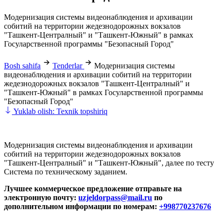
Модернизация системы видеонаблюдения и архивации
собитий на территории жедезнодорожных вокзалов
"Ташкент-Централный" и "Ташкент-Южный" в рамках
Госуларственной программы "Безопасный Город"
Bosh sahifa
Tenderlar
Модернизация системы
видеонаблюдения и архивации собитий на территории
жедезнодорожных вокзалов "Ташкент-Централный" и
"Ташкент-Южный" в рамках Госуларственной программы
"Безопасный Город"
Yuklab olish: Texnik topshiriq
Модернизация системы видеонаблюдения и архивации
собитий на территории жедезнодорожных вокзалов
"Ташкент-Централный" и "Ташкент-Южный", далее по тесту
Система по техническому заданием.
Лучшее коммерческое предложение отправьте на
электронную почту:
uzjeldorpass@mail.ru
по
дополнительном информации по номерам:
+998770237676