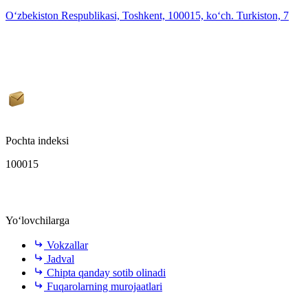
O‘zbekiston Respublikasi, Toshkent, 100015, ko‘ch. Turkiston, 7
Pochta indeksi
100015
Yo‘lovchilarga
Vokzallar
Jadval
Chipta qanday sotib olinadi
Fuqarolarning murojaatlari