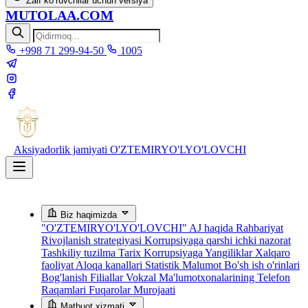
Zaif ko‘ruvchilar uchun versiya
MUTOLAA.COM
+998 71 299-94-50
1005
Aksiyadorlik jamiyati
O'ZTEMIRYO'LYO'LOVCHI
Biz haqimizda
"O'ZTEMIRYO'LYO'LOVCHI" AJ haqida
Rahbariyat
Rivojlanish strategiyasi
Korrupsiyaga qarshi ichki nazorat
Tashkiliy tuzilma
Tarix
Korrupsiyaga Yangiliklar
Xalqaro
faoliyat
Aloqa kanallari
Statistik Malumot
Bo'sh ish o'rinlari
Bog'lanish
Filiallar
Vokzal Ma'lumotxonalarining Telefon
Raqamlari
Fuqarolar Murojaati
Matbuot xizmati