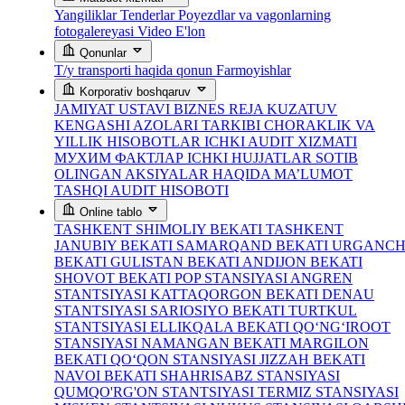
Yangiliklar
Tenderlar
Poyezdlar va vagonlarning
fotogalereyasi
Video
E'lon
Qonunlar
T/y transporti haqida qonun
Farmoyishlar
Korporativ boshqaruv
JAMIYAT USTAVI
BIZNES REJA
KUZATUV
KENGASHI AZOLARI TARKIBI
CHORAKLIK VA
YILLIK HISOBOTLAR
ICHKI AUDIT XIZMATI
МУХИМ ФАКТЛАР
ICHKI HUJJATLAR
SOTIB
OLINGAN AKSIYALAR HAQIDA MA’LUMOT
TASHQI AUDIT HISOBOTI
Online tablo
TASHKENT SHIMOLIY BEKATI
TASHKENT
JANUBIY BEKATI
SAMARQAND BEKATI
URGANC
BEKATI
GULISTAN BEKATI
ANDIJON BEKATI
SHOVOT BEKATI
POP STANSIYASI
ANGREN
STANTSIYASI
KATTAQORGON BEKATI
DENAU
STANTSIYASI
SARIOSIYO BEKATI
TURTKUL
STANTSIYASI
ELLIKQALA BEKATI
QO‘NG‘IROOT
STANSIYASI
NAMANGAN BEKATI
MARGILON
BEKATI
QO‘QON STANSIYASI
JIZZAH BEKATI
NAVOI BEKATI
SHAHRISABZ STANSIYASI
QUMQO'RG'ON STANTSIYASI
TERMIZ STANSIYASI