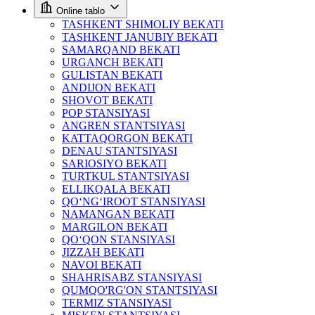
Online tablo
TASHKENT SHIMOLIY BEKATI
TASHKENT JANUBIY BEKATI
SAMARQAND BEKATI
URGANCH BEKATI
GULISTAN BEKATI
ANDIJON BEKATI
SHOVOT BEKATI
POP STANSIYASI
ANGREN STANTSIYASI
KATTAQORGON BEKATI
DENAU STANTSIYASI
SARIOSIYO BEKATI
TURTKUL STANTSIYASI
ELLIKQALA BEKATI
QO‘NG‘IROOT STANSIYASI
NAMANGAN BEKATI
MARGILON BEKATI
QO‘QON STANSIYASI
JIZZAH BEKATI
NAVOI BEKATI
SHAHRISABZ STANSIYASI
QUMQO'RG'ON STANTSIYASI
TERMIZ STANSIYASI