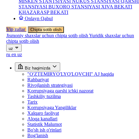
MISKEN STANTSIYASI
NUKUS STANSIYASI
QARSH
STANSIYASI
BUXORO STANSIYASI
XIVA BEKATI
KHAZARASP BEKATI
Onlayn Qabul
Vip zallar
Chipta sotib olish
Jismoniy shaxslar uchun chipta sotib olish
Yuridik shaxslar uchun
chipta sotib olish
uz
ru
en
uz
Biz haqimizda
"O'ZTEMIRYO'LYO'LOVCHI" AJ haqida
Rahbariyat
Rivojlanish strategiyasi
Korrupsiyaga qarshi ichki nazorat
Tashkiliy tuzilma
Tarix
Korrupsiyaga Yangiliklar
Xalqaro faoliyat
Aloqa kanallari
Statistik Malumot
Bo'sh ish o'rinlari
Bog'lanish