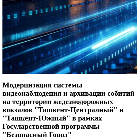
Модернизация системы
видеонаблюдения и архивации собитий
на территории жедезнодорожных
вокзалов "Ташкент-Централный" и
"Ташкент-Южный" в рамках
Госуларственной программы
"Безопасный Город"