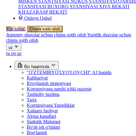
MISKEN STANTSIYASI
NUKUS STANSIYASI
QARSH
STANSIYASI
BUXORO STANSIYASI
XIVA BEKATI
KHAZARASP BEKATI
Onlayn Qabul
Vip zallar
Chipta sotib olish
Jismoniy shaxslar uchun chipta sotib olish
Yuridik shaxslar uchun
chipta sotib olish
uz
ru
en
uz
Biz haqimizda
"O'ZTEMIRYO'LYO'LOVCHI" AJ haqida
Rahbariyat
Rivojlanish strategiyasi
Korrupsiyaga qarshi ichki nazorat
Tashkiliy tuzilma
Tarix
Korrupsiyaga Yangiliklar
Xalqaro faoliyat
Aloqa kanallari
Statistik Malumot
Bo'sh ish o'rinlari
Bog'lanish