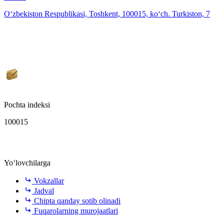
O‘zbekiston Respublikasi, Toshkent, 100015, ko‘ch. Turkiston, 7
Pochta indeksi
100015
Yo‘lovchilarga
Vokzallar
Jadval
Chipta qanday sotib olinadi
Fuqarolarning murojaatlari