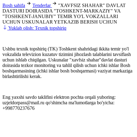
Bosh sahifa
Tenderlar
"XAVFSIZ SHAHAR" DAVLAT
DASTURI DOIRASIDA "TOSHKENT-MARKAZIY" VA
"TOSHKENT-JANUBIY" TEMIR YO'L VOKZALLARI
UCHUN USKUNALAR YETKAZIB BERISH UCHUN
Yuklab olish: Texnik topshiriq
Ushbu texnik topshiriq (TK) Toshkent shahridagi ikkita temir yo'l
vokzalida televizion kuzatuv tizimini jihozlash talablarini tavsiflash
uchun ishlab chiqilgan. Uskunalar "xavfsiz shahar"davlat dasturi
doirasida tezkor monitoring va tahlil qilish uchun ichki ishlar Bosh
boshqarmasining (ichki ishlar bosh boshqarmasi) vaziyat markaziga
birlashtirilishi kerak.
Eng yaxshi savdo taklifini elektron pochta orqali yuboring:
uzjeldorpass@mail.ru qo'shimcha ma'lumotlarga bo'yicha:
+998770237676