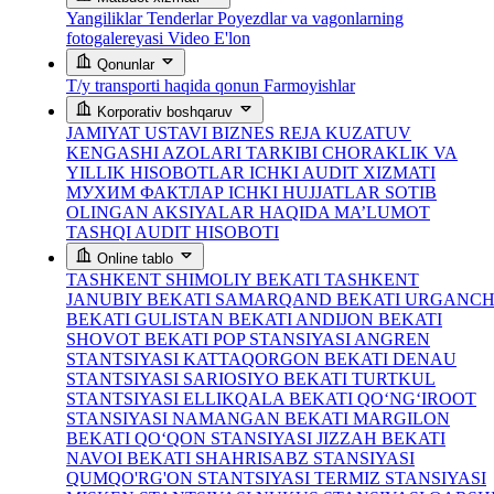
Yangiliklar
Tenderlar
Poyezdlar va vagonlarning
fotogalereyasi
Video
E'lon
Qonunlar
T/y transporti haqida qonun
Farmoyishlar
Korporativ boshqaruv
JAMIYAT USTAVI
BIZNES REJA
KUZATUV
KENGASHI AZOLARI TARKIBI
CHORAKLIK VA
YILLIK HISOBOTLAR
ICHKI AUDIT XIZMATI
МУХИМ ФАКТЛАР
ICHKI HUJJATLAR
SOTIB
OLINGAN AKSIYALAR HAQIDA MA’LUMOT
TASHQI AUDIT HISOBOTI
Online tablo
TASHKENT SHIMOLIY BEKATI
TASHKENT
JANUBIY BEKATI
SAMARQAND BEKATI
URGANC
BEKATI
GULISTAN BEKATI
ANDIJON BEKATI
SHOVOT BEKATI
POP STANSIYASI
ANGREN
STANTSIYASI
KATTAQORGON BEKATI
DENAU
STANTSIYASI
SARIOSIYO BEKATI
TURTKUL
STANTSIYASI
ELLIKQALA BEKATI
QO‘NG‘IROOT
STANSIYASI
NAMANGAN BEKATI
MARGILON
BEKATI
QO‘QON STANSIYASI
JIZZAH BEKATI
NAVOI BEKATI
SHAHRISABZ STANSIYASI
QUMQO'RG'ON STANTSIYASI
TERMIZ STANSIYASI