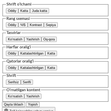
Shrift o‘lchami
Oddiy
Katta
Juda katta
Rang sxemasi
Oddiy
Ч/Б
Kontrast
Sepiya
Tasvirlar
Ko‘rsatish
Yashirish
Oq-qora
Harflar oralig‘i
Oddiy
Kattalashtirilgan
Katta
Qatorlar oralig‘i
Oddiy
Kattalashtirilgan
Katta
Shrift
Serifsiz
Serifli
O‘rnatilgan kontent
Ko‘rsatish
Yashirish
Qayta tiklash
Yopish