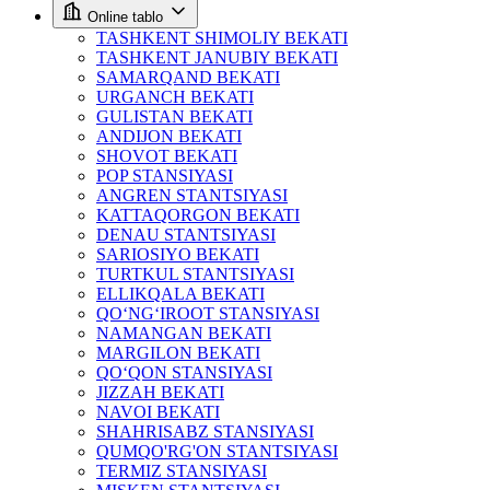
Online tablo
TASHKENT SHIMOLIY BEKATI
TASHKENT JANUBIY BEKATI
SAMARQAND BEKATI
URGANCH BEKATI
GULISTAN BEKATI
ANDIJON BEKATI
SHOVOT BEKATI
POP STANSIYASI
ANGREN STANTSIYASI
KATTAQORGON BEKATI
DENAU STANTSIYASI
SARIOSIYO BEKATI
TURTKUL STANTSIYASI
ELLIKQALA BEKATI
QO‘NG‘IROOT STANSIYASI
NAMANGAN BEKATI
MARGILON BEKATI
QO‘QON STANSIYASI
JIZZAH BEKATI
NAVOI BEKATI
SHAHRISABZ STANSIYASI
QUMQO'RG'ON STANTSIYASI
TERMIZ STANSIYASI