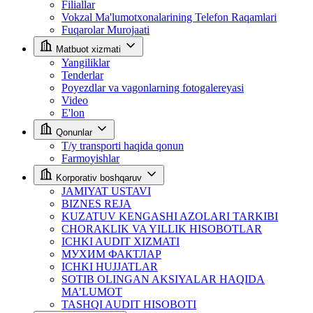
Filiallar
Vokzal Ma'lumotxonalarining Telefon Raqamlari
Fuqarolar Murojaati
Matbuot xizmati
Yangiliklar
Tenderlar
Poyezdlar va vagonlarning fotogalereyasi
Video
E'lon
Qonunlar
T/y transporti haqida qonun
Farmoyishlar
Korporativ boshqaruv
JAMIYAT USTAVI
BIZNES REJA
KUZATUV KENGASHI AZOLARI TARKIBI
CHORAKLIK VA YILLIK HISOBOTLAR
ICHKI AUDIT XIZMATI
МУХИМ ФАКТЛАР
ICHKI HUJJATLAR
SOTIB OLINGAN AKSIYALAR HAQIDA
MA’LUMOT
TASHQI AUDIT HISOBOTI