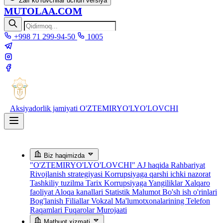
Zaif ko‘ruvchilar uchun versiya
MUTOLAA.COM
+998 71 299-94-50
1005
Aksiyadorlik jamiyati
O'ZTEMIRYO'LYO'LOVCHI
Biz haqimizda
"O'ZTEMIRYO'LYO'LOVCHI" AJ haqida
Rahbariyat
Rivojlanish strategiyasi
Korrupsiyaga qarshi ichki nazorat
Tashkiliy tuzilma
Tarix
Korrupsiyaga Yangiliklar
Xalqaro
faoliyat
Aloqa kanallari
Statistik Malumot
Bo'sh ish o'rinlari
Bog'lanish
Filiallar
Vokzal Ma'lumotxonalarining Telefon
Raqamlari
Fuqarolar Murojaati
Matbuot xizmati