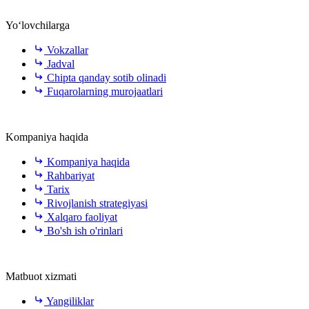
Yo‘lovchilarga
Vokzallar
Jadval
Chipta qanday sotib olinadi
Fuqarolarning murojaatlari
Kompaniya haqida
Kompaniya haqida
Rahbariyat
Tarix
Rivojlanish strategiyasi
Xalqaro faoliyat
Bo'sh ish o'rinlari
Matbuot xizmati
Yangiliklar