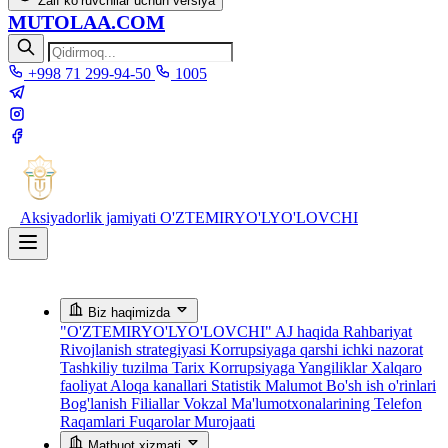
Zaif ko‘ruvchilar uchun versiya
MUTOLAA.COM
+998 71 299-94-50
1005
Aksiyadorlik jamiyati
O'ZTEMIRYO'LYO'LOVCHI
Biz haqimizda
"O'ZTEMIRYO'LYO'LOVCHI" AJ haqida
Rahbariyat
Rivojlanish strategiyasi
Korrupsiyaga qarshi ichki nazorat
Tashkiliy tuzilma
Tarix
Korrupsiyaga Yangiliklar
Xalqaro
faoliyat
Aloqa kanallari
Statistik Malumot
Bo'sh ish o'rinlari
Bog'lanish
Filiallar
Vokzal Ma'lumotxonalarining Telefon
Raqamlari
Fuqarolar Murojaati
Matbuot xizmati