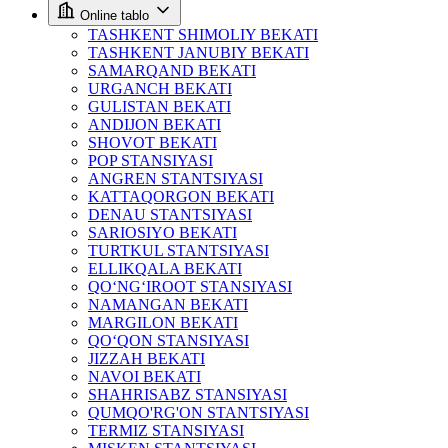
Online tablo
TASHKENT SHIMOLIY BEKATI
TASHKENT JANUBIY BEKATI
SAMARQAND BEKATI
URGANCH BEKATI
GULISTAN BEKATI
ANDIJON BEKATI
SHOVOT BEKATI
POP STANSIYASI
ANGREN STANTSIYASI
KATTAQORGON BEKATI
DENAU STANTSIYASI
SARIOSIYO BEKATI
TURTKUL STANTSIYASI
ELLIKQALA BEKATI
QO‘NG‘IROOT STANSIYASI
NAMANGAN BEKATI
MARGILON BEKATI
QO‘QON STANSIYASI
JIZZAH BEKATI
NAVOI BEKATI
SHAHRISABZ STANSIYASI
QUMQO'RG'ON STANTSIYASI
TERMIZ STANSIYASI