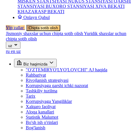
MISKEN STANTSIYASI
NUKUS STANSIYASI
QARSH
STANSIYASI
BUXORO STANSIYASI
XIVA BEKATI
KHAZARASP BEKATI
Onlayn Qabul
Vip zallar
Chipta sotib olish
Jismoniy shaxslar uchun chipta sotib olish
Yuridik shaxslar uchun
chipta sotib olish
uz
ru
en
uz
Biz haqimizda
"O'ZTEMIRYO'LYO'LOVCHI" AJ haqida
Rahbariyat
Rivojlanish strategiyasi
Korrupsiyaga qarshi ichki nazorat
Tashkiliy tuzilma
Tarix
Korrupsiyaga Yangiliklar
Xalqaro faoliyat
Aloqa kanallari
Statistik Malumot
Bo'sh ish o'rinlari
Bog'lanish