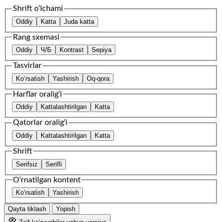
Shrift o‘lchami
Oddiy
Katta
Juda katta
Rang sxemasi
Oddiy
Ч/Б
Kontrast
Sepiya
Tasvirlar
Ko‘rsatish
Yashirish
Oq-qora
Harflar oralig‘i
Oddiy
Kattalashtirilgan
Katta
Qatorlar oralig‘i
Oddiy
Kattalashtirilgan
Katta
Shrift
Serifsiz
Serifli
O‘rnatilgan kontent
Ko‘rsatish
Yashirish
Qayta tiklash
Yopish