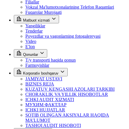
Filiallar
Vokzal Ma'lumotxonalarining Telefon Raqamlari
Fuqarolar Murojaati
Matbuot xizmati
Yangiliklar
Tenderlar
Poyezdlar va vagonlarning fotogalereyasi
Video
E'lon
Qonunlar
T/y transporti haqida qonun
Farmoyishlar
Korporativ boshqaruv
JAMIYAT USTAVI
BIZNES REJA
KUZATUV KENGASHI AZOLARI TARKIBI
CHORAKLIK VA YILLIK HISOBOTLAR
ICHKI AUDIT XIZMATI
МУХИМ ФАКТЛАР
ICHKI HUJJATLAR
SOTIB OLINGAN AKSIYALAR HAQIDA
MA’LUMOT
TASHQI AUDIT HISOBOTI