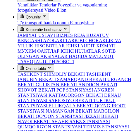
Yangiliklar
Tenderlar
Poyezdlar va vagonlarning
fotogalereyasi
Video
E'lon
Qonunlar
T/y transporti haqida qonun
Farmoyishlar
Korporativ boshqaruv
JAMIYAT USTAVI
BIZNES REJA
KUZATUV
KENGASHI AZOLARI TARKIBI
CHORAKLIK VA
YILLIK HISOBOTLAR
ICHKI AUDIT XIZMATI
МУХИМ ФАКТЛАР
ICHKI HUJJATLAR
SOTIB
OLINGAN AKSIYALAR HAQIDA MA’LUMOT
TASHQI AUDIT HISOBOTI
Online tablo
TASHKENT SHIMOLIY BEKATI
TASHKENT
JANUBIY BEKATI
SAMARQAND BEKATI
URGANC
BEKATI
GULISTAN BEKATI
ANDIJON BEKATI
SHOVOT BEKATI
POP STANSIYASI
ANGREN
STANTSIYASI
KATTAQORGON BEKATI
DENAU
STANTSIYASI
SARIOSIYO BEKATI
TURTKUL
STANTSIYASI
ELLIKQALA BEKATI
QO‘NG‘IROOT
STANSIYASI
NAMANGAN BEKATI
MARGILON
BEKATI
QO‘QON STANSIYASI
JIZZAH BEKATI
NAVOI BEKATI
SHAHRISABZ STANSIYASI
QUMQO'RG'ON STANTSIYASI
TERMIZ STANSIYASI