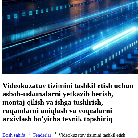
Videokuzatuv tizimini tashkil etish uchun
asbob-uskunalarni yetkazib berish,
montaj qilish va ishga tushirish,
raqamlarni aniqlash va voqealarni
arxivlash bo'yicha texnik topshiriq
Bosh sahifa
Tenderlar
Videokuzatuv tizimini tashkil etish