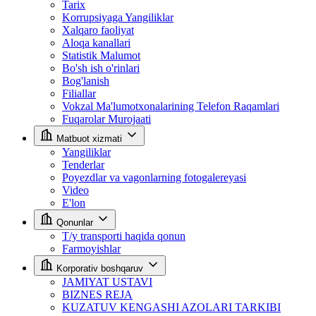
Tarix
Korrupsiyaga Yangiliklar
Xalqaro faoliyat
Aloqa kanallari
Statistik Malumot
Bo'sh ish o'rinlari
Bog'lanish
Filiallar
Vokzal Ma'lumotxonalarining Telefon Raqamlari
Fuqarolar Murojaati
Matbuot xizmati
Yangiliklar
Tenderlar
Poyezdlar va vagonlarning fotogalereyasi
Video
E'lon
Qonunlar
T/y transporti haqida qonun
Farmoyishlar
Korporativ boshqaruv
JAMIYAT USTAVI
BIZNES REJA
KUZATUV KENGASHI AZOLARI TARKIBI