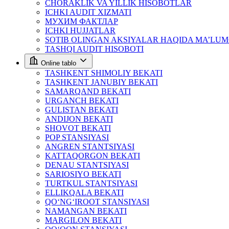
CHORAKLIK VA YILLIK HISOBOTLAR
ICHKI AUDIT XIZMATI
МУХИМ ФАКТЛАР
ICHKI HUJJATLAR
SOTIB OLINGAN AKSIYALAR HAQIDA MA’LU
TASHQI AUDIT HISOBOTI
Online tablo
TASHKENT SHIMOLIY BEKATI
TASHKENT JANUBIY BEKATI
SAMARQAND BEKATI
URGANCH BEKATI
GULISTAN BEKATI
ANDIJON BEKATI
SHOVOT BEKATI
POP STANSIYASI
ANGREN STANTSIYASI
KATTAQORGON BEKATI
DENAU STANTSIYASI
SARIOSIYO BEKATI
TURTKUL STANTSIYASI
ELLIKQALA BEKATI
QO‘NG‘IROOT STANSIYASI
NAMANGAN BEKATI
MARGILON BEKATI