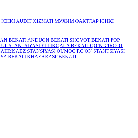
R
ICHKI AUDIT XIZMATI
МУХИМ ФАКТЛАР
ICHKI
TAN BEKATI
ANDIJON BEKATI
SHOVOT BEKATI
POP
UL STANTSIYASI
ELLIKQALA BEKATI
QO‘NG‘IROOT
HAHRISABZ STANSIYASI
QUMQO'RG'ON STANTSIYASI
IVA BEKATI
KHAZARASP BEKATI