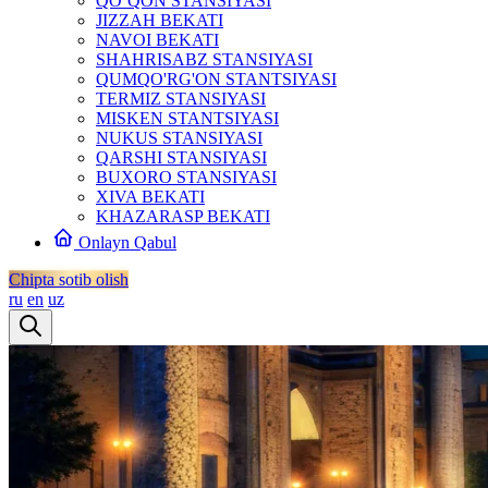
QO‘QON STANSIYASI
JIZZAH BEKATI
NAVOI BEKATI
SHAHRISABZ STANSIYASI
QUMQO'RG'ON STANTSIYASI
TERMIZ STANSIYASI
MISKEN STANTSIYASI
NUKUS STANSIYASI
QARSHI STANSIYASI
BUXORO STANSIYASI
XIVA BEKATI
KHAZARASP BEKATI
Onlayn Qabul
Chipta sotib olish
ru
en
uz