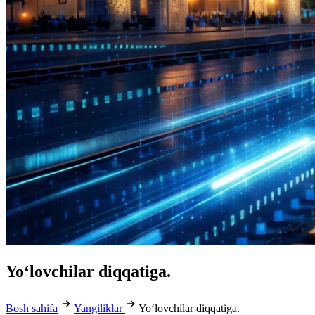
Yoʻlovchilar diqqatiga.
Bosh sahifa
Yangiliklar
Yoʻlovchilar diqqatiga.