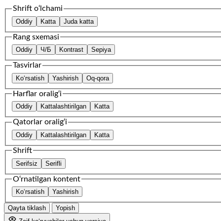
Shrift o‘lchami
Oddiy
Katta
Juda katta
Rang sxemasi
Oddiy
Ч/Б
Kontrast
Sepiya
Tasvirlar
Ko‘rsatish
Yashirish
Oq-qora
Harflar oralig‘i
Oddiy
Kattalashtirilgan
Katta
Qatorlar oralig‘i
Oddiy
Kattalashtirilgan
Katta
Shrift
Serifsiz
Serifli
O‘rnatilgan kontent
Ko‘rsatish
Yashirish
Qayta tiklash
Yopish