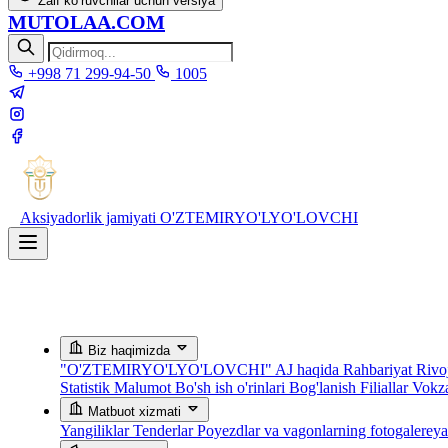
Zaif ko‘ruvchilar uchun versiya
MUTOLAA.COM
+998 71 299-94-50
1005
Aksiyadorlik jamiyati
O'ZTEMIRYO'LYO'LOVCHI
Biz haqimizda
"O'ZTEMIRYO'LYO'LOVCHI" AJ haqida
Rahbariyat
Rivoj
Statistik Malumot
Bo'sh ish o'rinlari
Bog'lanish
Filiallar
Vokza
Matbuot xizmati
Yangiliklar
Tenderlar
Poyezdlar va vagonlarning fotogalerey