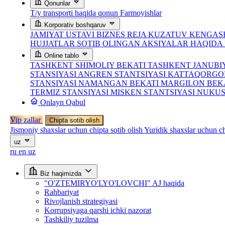
Qonunlar
T/y transporti haqida qonun
Farmoyishlar
Korporativ boshqaruv
JAMIYAT USTAVI
BIZNES REJA
KUZATUV KENGASH
HUJJATLAR
SOTIB OLINGAN AKSIYALAR HAQID
Online tablo
TASHKENT SHIMOLIY BEKATI
TASHKENT JANUBI
STANSIYASI
ANGREN STANTSIYASI
KATTAQORGO
STANSIYASI
NAMANGAN BEKATI
MARGILON BEK
TERMIZ STANSIYASI
MISKEN STANTSIYASI
NUKUS
Onlayn Qabul
Vip zallar
Chipta sotib olish
Jismoniy shaxslar uchun chipta sotib olish
Yuridik shaxslar uchun ch
uz
ru
en
uz
Biz haqimizda
"O'ZTEMIRYO'LYO'LOVCHI" AJ haqida
Rahbariyat
Rivojlanish strategiyasi
Korrupsiyaga qarshi ichki nazorat
Tashkiliy tuzilma