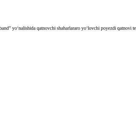
nd” yoʻnalishida qatnovchi shaharlararo yo‘lovchi poyezdi qatnovi tex