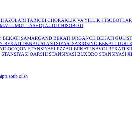
I AZOLARI TARKIBI
CHORAKLIK VA YILLIK HISOBOTLA
A MA’LUMOT
TASHQI AUDIT HISOBOTI
Y BEKATI
SAMARQAND BEKATI
URGANCH BEKATI
GULIS
N BEKATI
DENAU STANTSIYASI
SARIOSIYO BEKATI
TURTK
ATI
QO‘QON STANSIYASI
JIZZAH BEKATI
NAVOI BEKATI
S
 STANSIYASI
QARSHI STANSIYASI
BUXORO STANSIYASI
X
ipta sotib olish