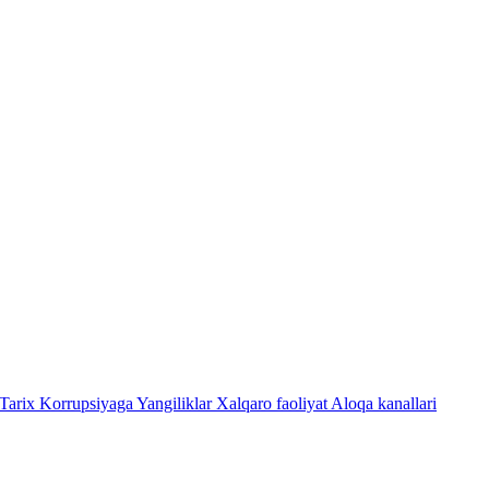
Tarix
Korrupsiyaga Yangiliklar
Xalqaro faoliyat
Aloqa kanallari