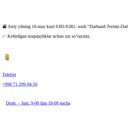
🚉 Joriy yilning 16-may kuni 6381/6382- sonli “Darband-Termiz-Darba
✅ Keltirilgan noqulayliklar uchun uzr soʻraymiz.
Telefon
+998 71 299-94-50
Dush. – Jum. 9-00 dan 18-00 gacha