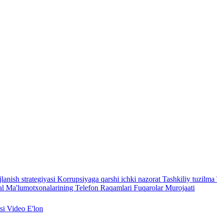
lanish strategiyasi
Korrupsiyaga qarshi ichki nazorat
Tashkiliy tuzilma
l Ma'lumotxonalarining Telefon Raqamlari
Fuqarolar Murojaati
asi
Video
E'lon