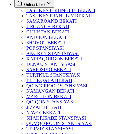
Online tablo
TASHKENT SHIMOLIY BEKATI
TASHKENT JANUBIY BEKATI
SAMARQAND BEKATI
URGANCH BEKATI
GULISTAN BEKATI
ANDIJON BEKATI
SHOVOT BEKATI
POP STANSIYASI
ANGREN STANTSIYASI
KATTAQORGON BEKATI
DENAU STANTSIYASI
SARIOSIYO BEKATI
TURTKUL STANTSIYASI
ELLIKQALA BEKATI
QO‘NG‘IROOT STANSIYASI
NAMANGAN BEKATI
MARGILON BEKATI
QO‘QON STANSIYASI
JIZZAH BEKATI
NAVOI BEKATI
SHAHRISABZ STANSIYASI
QUMQO'RG'ON STANTSIYASI
TERMIZ STANSIYASI