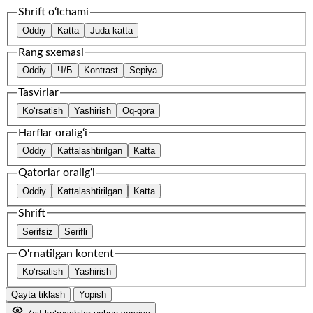
Shrift o‘lchami
Oddiy
Katta
Juda katta
Rang sxemasi
Oddiy
Ч/Б
Kontrast
Sepiya
Tasvirlar
Ko‘rsatish
Yashirish
Oq-qora
Harflar oralig‘i
Oddiy
Kattalashtirilgan
Katta
Qatorlar oralig‘i
Oddiy
Kattalashtirilgan
Katta
Shrift
Serifsiz
Serifli
O‘rnatilgan kontent
Ko‘rsatish
Yashirish
Qayta tiklash
Yopish