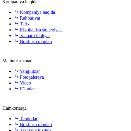
Kompaniya haqida
Kompaniya haqida
Rahbariyat
Tarix
Rivojlanish strategiyasi
Xalqaro faoliyat
Bo'sh ish o'rinlari
Matbuot xizmati
Yangiliklar
Fotogalereya
Video
E’lonlar
Hamkorlarga
Tenderlar
Bo'sh ish o'rinlari
Tashkiliy tuzilma