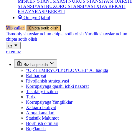
MISKEN STANTSIYASI
NUKUS STANSIYASI
QARSH
STANSIYASI
BUXORO STANSIYASI
XIVA BEKATI
KHAZARASP BEKATI
Onlayn Qabul
Vip zallar
Chipta sotib olish
Jismoniy shaxslar uchun chipta sotib olish
Yuridik shaxslar uchun
chipta sotib olish
uz
ru
en
uz
Biz haqimizda
"O'ZTEMIRYO'LYO'LOVCHI" AJ haqida
Rahbariyat
Rivojlanish strategiyasi
Korrupsiyaga qarshi ichki nazorat
Tashkiliy tuzilma
Tarix
Korrupsiyaga Yangiliklar
Xalqaro faoliyat
Aloqa kanallari
Statistik Malumot
Bo'sh ish o'rinlari
Bog'lanish