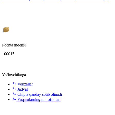
Pochta indeksi
100015
Yo‘lovchilarga
Vokzallar
Jadval
Chipta qanday sotib olinadi
Fuqarolarning murojaatlari