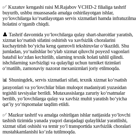
✅ Kuzatuv kengashi raisi M.Rajabov VCHD-2 filialiga tashrif
buyurib, ushbu muassasada amalga oshirilayotgan ishlar,
yo‘lovchilarga ko‘rsatilayotgan servis xizmatlari hamda infratuzilma
holatini o‘rganib chiqdi.
👤 Tashrif davomida yo‘lovchilarga qulay shart-sharoitlar yaratish,
xizmat ko‘rsatish sifatini oshirish va xavfsizlik choralarini
kuchaytirish bo‘yicha keng qamrovli tekshiruvlar o‘tkazildi. Shu
jumladan, yo‘nalishlar bo‘ylab xizmat qiluvchi poyezd vagonlari
batafsil ko‘zdan kechirilib, ularning texnik holati tahlil qilindi.
ishchilarning xavfsizligi va qulayligi uchun turniket tizimlari
o‘rnatilib, zamonaviy nazorat mexanizmlari joriy etilmoqda.
📊 Shuningdek, servis xizmatlari sifati, texnik xizmat ko‘rsatish
jarayonlari va yo‘lovchilar bilan muloqot madaniyati yuzasidan
tegishli tavsiyalar berildi. Mutaxassislarga zaruriy ko‘rsatmalar
berilib, yo‘lovchilarga qulay va xavfsiz muhit yaratish bo‘yicha
qat’iy yo‘riqnomalar taqdim etildi.
✅ Mazkur tashrif va amalga oshirilgan ishlar natijasida yo‘lovchi
tashish tizimida yanada yuqori darajadagi qulayliklar yaratilishi,
xizmat sifati oshishi va temir yo‘l transportida xavfsizlik choralari
mustahkamlanishi ko‘zda tutilmoqda.