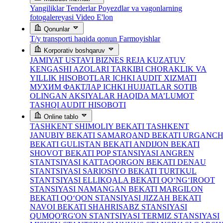
Yangiliklar
Tenderlar
Poyezdlar va vagonlarning
fotogalereyasi
Video
E'lon
Qonunlar
T/y transporti haqida qonun
Farmoyishlar
Korporativ boshqaruv
JAMIYAT USTAVI
BIZNES REJA
KUZATUV
KENGASHI AZOLARI TARKIBI
CHORAKLIK VA
YILLIK HISOBOTLAR
ICHKI AUDIT XIZMATI
МУХИМ ФАКТЛАР
ICHKI HUJJATLAR
SOTIB
OLINGAN AKSIYALAR HAQIDA MA’LUMOT
TASHQI AUDIT HISOBOTI
Online tablo
TASHKENT SHIMOLIY BEKATI
TASHKENT
JANUBIY BEKATI
SAMARQAND BEKATI
URGANC
BEKATI
GULISTAN BEKATI
ANDIJON BEKATI
SHOVOT BEKATI
POP STANSIYASI
ANGREN
STANTSIYASI
KATTAQORGON BEKATI
DENAU
STANTSIYASI
SARIOSIYO BEKATI
TURTKUL
STANTSIYASI
ELLIKQALA BEKATI
QO‘NG‘IROOT
STANSIYASI
NAMANGAN BEKATI
MARGILON
BEKATI
QO‘QON STANSIYASI
JIZZAH BEKATI
NAVOI BEKATI
SHAHRISABZ STANSIYASI
QUMQO'RG'ON STANTSIYASI
TERMIZ STANSIYASI