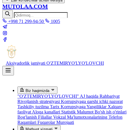
Zaif ko‘ruvchilar uchun versiya
MUTOLAA.COM
+998 71 299-94-50
1005
Aksiyadorlik jamiyati
O'ZTEMIRYO'LYO'LOVCHI
Biz haqimizda
"O'ZTEMIRYO'LYO'LOVCHI" AJ haqida
Rahbariyat
Rivojlanish strategiyasi
Korrupsiyaga qarshi ichki nazorat
Tashkiliy tuzilma
Tarix
Korrupsiyaga Yangiliklar
Xalqaro
faoliyat
Aloqa kanallari
Statistik Malumot
Bo'sh ish o'rinlari
Bog'lanish
Filiallar
Vokzal Ma'lumotxonalarining Telefon
Raqamlari
Fuqarolar Murojaati
Matbuot xizmati