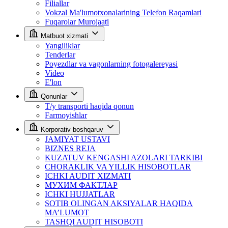
Filiallar
Vokzal Ma'lumotxonalarining Telefon Raqamlari
Fuqarolar Murojaati
Matbuot xizmati
Yangiliklar
Tenderlar
Poyezdlar va vagonlarning fotogalereyasi
Video
E'lon
Qonunlar
T/y transporti haqida qonun
Farmoyishlar
Korporativ boshqaruv
JAMIYAT USTAVI
BIZNES REJA
KUZATUV KENGASHI AZOLARI TARKIBI
CHORAKLIK VA YILLIK HISOBOTLAR
ICHKI AUDIT XIZMATI
МУХИМ ФАКТЛАР
ICHKI HUJJATLAR
SOTIB OLINGAN AKSIYALAR HAQIDA
MA’LUMOT
TASHQI AUDIT HISOBOTI