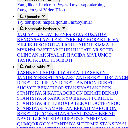
Yangiliklar
Tenderlar
Poyezdlar va vagonlarning
fotogalereyasi
Video
E'lon
Qonunlar
T/y transporti haqida qonun
Farmoyishlar
Korporativ boshqaruv
JAMIYAT USTAVI
BIZNES REJA
KUZATUV
KENGASHI AZOLARI TARKIBI
CHORAKLIK VA
YILLIK HISOBOTLAR
ICHKI AUDIT XIZMATI
МУХИМ ФАКТЛАР
ICHKI HUJJATLAR
SOTIB
OLINGAN AKSIYALAR HAQIDA MA’LUMOT
TASHQI AUDIT HISOBOTI
Online tablo
TASHKENT SHIMOLIY BEKATI
TASHKENT
JANUBIY BEKATI
SAMARQAND BEKATI
URGANC
BEKATI
GULISTAN BEKATI
ANDIJON BEKATI
SHOVOT BEKATI
POP STANSIYASI
ANGREN
STANTSIYASI
KATTAQORGON BEKATI
DENAU
STANTSIYASI
SARIOSIYO BEKATI
TURTKUL
STANTSIYASI
ELLIKQALA BEKATI
QO‘NG‘IROOT
STANSIYASI
NAMANGAN BEKATI
MARGILON
BEKATI
QO‘QON STANSIYASI
JIZZAH BEKATI
NAVOI BEKATI
SHAHRISABZ STANSIYASI
QUMQO'RG'ON STANTSIYASI
TERMIZ STANSIYASI