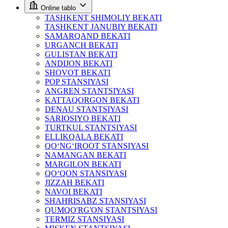
Online tablo
TASHKENT SHIMOLIY BEKATI
TASHKENT JANUBIY BEKATI
SAMARQAND BEKATI
URGANCH BEKATI
GULISTAN BEKATI
ANDIJON BEKATI
SHOVOT BEKATI
POP STANSIYASI
ANGREN STANTSIYASI
KATTAQORGON BEKATI
DENAU STANTSIYASI
SARIOSIYO BEKATI
TURTKUL STANTSIYASI
ELLIKQALA BEKATI
QO‘NG‘IROOT STANSIYASI
NAMANGAN BEKATI
MARGILON BEKATI
QO‘QON STANSIYASI
JIZZAH BEKATI
NAVOI BEKATI
SHAHRISABZ STANSIYASI
QUMQO'RG'ON STANTSIYASI
TERMIZ STANSIYASI