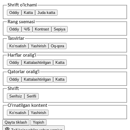
Shrift o‘lchami
Oddiy
Katta
Juda katta
Rang sxemasi
Oddiy
Ч/Б
Kontrast
Sepiya
Tasvirlar
Ko‘rsatish
Yashirish
Oq-qora
Harflar oralig‘i
Oddiy
Kattalashtirilgan
Katta
Qatorlar oralig‘i
Oddiy
Kattalashtirilgan
Katta
Shrift
Serifsiz
Serifli
O‘rnatilgan kontent
Ko‘rsatish
Yashirish
Qayta tiklash
Yopish