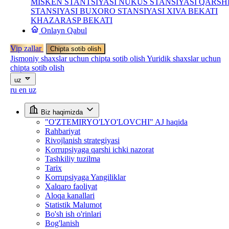
MISKEN STANTSIYASI
NUKUS STANSIYASI
QARSH
STANSIYASI
BUXORO STANSIYASI
XIVA BEKATI
KHAZARASP BEKATI
Onlayn Qabul
Vip zallar
Chipta sotib olish
Jismoniy shaxslar uchun chipta sotib olish
Yuridik shaxslar uchun
chipta sotib olish
uz
ru
en
uz
Biz haqimizda
"O'ZTEMIRYO'LYO'LOVCHI" AJ haqida
Rahbariyat
Rivojlanish strategiyasi
Korrupsiyaga qarshi ichki nazorat
Tashkiliy tuzilma
Tarix
Korrupsiyaga Yangiliklar
Xalqaro faoliyat
Aloqa kanallari
Statistik Malumot
Bo'sh ish o'rinlari
Bog'lanish