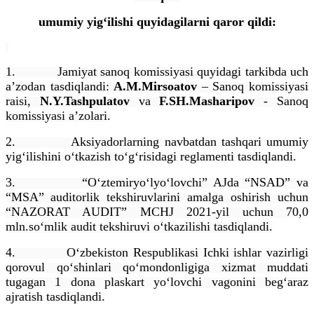
umumiy yig‘ilishi quyidagilarni qaror qildi:
1.
Jamiyat sanoq komissiyasi quyidagi tarkibda uch
a’zodan tasdiqlandi:
A.M.Mirsoatov
– Sanoq komissiyasi
raisi,
N.Y.Tashpulatov
va
F.SH.Masharipov
- Sanoq
komissiyasi a’zolari.
2.
Aksiyadorlarning navbatdan tashqari umumiy
yig‘ilishini o‘tkazish to‘g‘risidagi reglamenti tasdiqlandi.
3.
“O‘ztemiryo‘lyo‘lovchi” AJ
da
“NSAD” va
“MSA”
auditorlik tekshiruvlarini amalga oshirish uchun
“NAZORAT AUDIT” MCHJ
2021-yil uchun
70,0
mln.so‘mlik audit tekshiruvi
o‘tkazilishi
tasdiqlandi.
4.
O‘zbekiston Respublikasi Ichki ishlar vazirligi
qorovul qo‘shinlari qo‘mondonligiga xizmat muddati
tugagan 1 dona plaskart yo‘lovchi vagonini beg‘araz
ajratish tasdiqlandi.