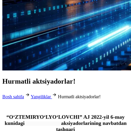
Hurmatli aktsiyadorlar!
Bosh sahifa
Yangiliklar
Hurmatli aktsiyadorlar!
“O‘ZTEMIRYO‘LYO‘LOVCHI” AJ 2022-yil 6-may
kunidagi aksiyadorlarining navbatdan
tashqari