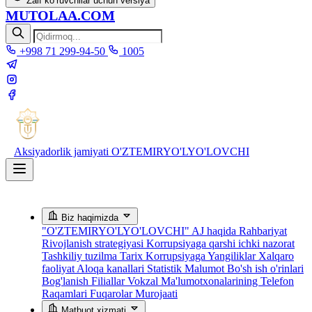
Zaif ko‘ruvchilar uchun versiya
MUTOLAA.COM
+998 71 299-94-50
1005
Aksiyadorlik jamiyati
O'ZTEMIRYO'LYO'LOVCHI
Biz haqimizda
"O'ZTEMIRYO'LYO'LOVCHI" AJ haqida
Rahbariyat
Rivojlanish strategiyasi
Korrupsiyaga qarshi ichki nazorat
Tashkiliy tuzilma
Tarix
Korrupsiyaga Yangiliklar
Xalqaro
faoliyat
Aloqa kanallari
Statistik Malumot
Bo'sh ish o'rinlari
Bog'lanish
Filiallar
Vokzal Ma'lumotxonalarining Telefon
Raqamlari
Fuqarolar Murojaati
Matbuot xizmati