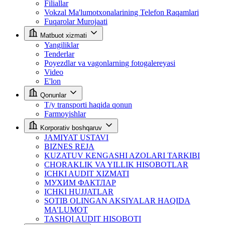
Filiallar
Vokzal Ma'lumotxonalarining Telefon Raqamlari
Fuqarolar Murojaati
Matbuot xizmati
Yangiliklar
Tenderlar
Poyezdlar va vagonlarning fotogalereyasi
Video
E'lon
Qonunlar
T/y transporti haqida qonun
Farmoyishlar
Korporativ boshqaruv
JAMIYAT USTAVI
BIZNES REJA
KUZATUV KENGASHI AZOLARI TARKIBI
CHORAKLIK VA YILLIK HISOBOTLAR
ICHKI AUDIT XIZMATI
МУХИМ ФАКТЛАР
ICHKI HUJJATLAR
SOTIB OLINGAN AKSIYALAR HAQIDA
MA’LUMOT
TASHQI AUDIT HISOBOTI