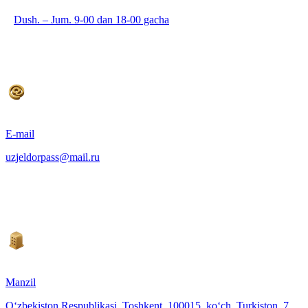
Dush. – Jum. 9-00 dan 18-00 gacha
E-mail
uzjeldorpass@mail.ru
Manzil
O‘zbekiston Respublikasi, Toshkent, 100015, ko‘ch. Turkiston, 7