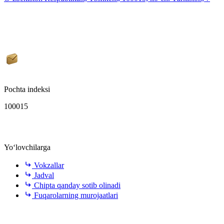
Pochta indeksi
100015
Yo‘lovchilarga
Vokzallar
Jadval
Chipta qanday sotib olinadi
Fuqarolarning murojaatlari