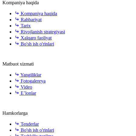
Kompaniya haqida
Kompaniya haqida
Rahbariyat
Tarix
Rivojlanish strategiyasi
Xalqaro faoliyat
Bo'sh ish o'rinlari
Matbuot xizmati
Yangiliklar
Fotogalereya
Video
E’lonlar
Hamkorlarga
Tenderlar
Bo'sh ish o'rinlari