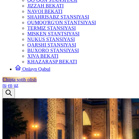
QO‘QON STANSIYASI
JIZZAH BEKATI
NAVOI BEKATI
SHAHRISABZ STANSIYASI
QUMQO'RG'ON STANTSIYASI
TERMIZ STANSIYASI
MISKEN STANTSIYASI
NUKUS STANSIYASI
QARSHI STANSIYASI
BUXORO STANSIYASI
XIVA BEKATI
KHAZARASP BEKATI
Onlayn Qabul
Chipta sotib olish
ru
en
uz