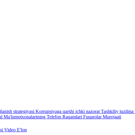
lanish strategiyasi
Korrupsiyaga qarshi ichki nazorat
Tashkiliy tuzilma
l Ma'lumotxonalarining Telefon Raqamlari
Fuqarolar Murojaati
asi
Video
E'lon