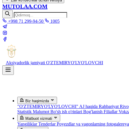
Zaif ko‘ruvchilar uchun versiya
MUTOLAA.COM
+998 71 299-94-50
1005
Aksiyadorlik jamiyati
O'ZTEMIRYO'LYO'LOVCHI
Biz haqimizda
"O'ZTEMIRYO'LYO'LOVCHI" AJ haqida
Rahbariyat
Rivoj
Statistik Malumot
Bo'sh ish o'rinlari
Bog'lanish
Filiallar
Vokza
Matbuot xizmati
Yangiliklar
Tenderlar
Poyezdlar va vagonlarning fotogalerey