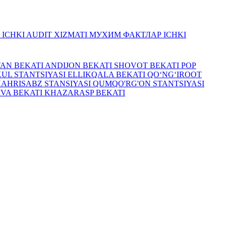
R
ICHKI AUDIT XIZMATI
МУХИМ ФАКТЛАР
ICHKI
TAN BEKATI
ANDIJON BEKATI
SHOVOT BEKATI
POP
UL STANTSIYASI
ELLIKQALA BEKATI
QO‘NG‘IROOT
HAHRISABZ STANSIYASI
QUMQO'RG'ON STANTSIYASI
IVA BEKATI
KHAZARASP BEKATI