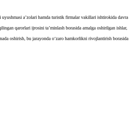
uyushmasi a’zolari hamda turistik firmalar vakillari ishtirokida davra
ingan qarorlari ijrosini ta’minlash borasida amalga oshirilgan ishlar,
nada oshirish, bu jarayonda oʻzaro hamkorlikni rivojlantirish borasida