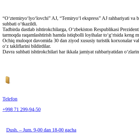
“Oʻztemiryoʻlyoʻlovchi” AJ, “Temiryoʻl ekspress” AJ rahbariyati va bo
suhbati oʻtkazildi.
Tadbirda dastlab ishtirokchilarga, Oʻzbekiston Respublikasi Prezidentin
tarmoqda raqamlashtirish hamda istiqbolli loyihalar toʻgʻrisida keng m
Ochiq muloqot davomida 30 dan ziyod xususiy turistik korxonalar vakill
oʻz takliflarini bildirdilar.
Davra suhbati ishtirokchilari har ikkala jamiyat rahbariyatidan oʻzlarini
Telefon
+998 71 299-94-50
Dush. – Jum. 9-00 dan 18-00 gacha