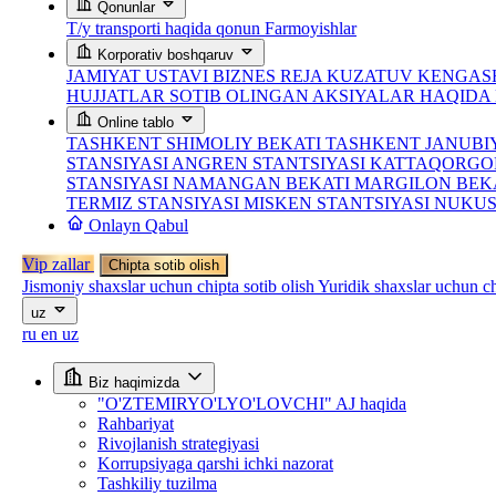
Qonunlar
T/y transporti haqida qonun
Farmoyishlar
Korporativ boshqaruv
JAMIYAT USTAVI
BIZNES REJA
KUZATUV KENGASH
HUJJATLAR
SOTIB OLINGAN AKSIYALAR HAQID
Online tablo
TASHKENT SHIMOLIY BEKATI
TASHKENT JANUBI
STANSIYASI
ANGREN STANTSIYASI
KATTAQORGO
STANSIYASI
NAMANGAN BEKATI
MARGILON BEK
TERMIZ STANSIYASI
MISKEN STANTSIYASI
NUKUS
Onlayn Qabul
Vip zallar
Chipta sotib olish
Jismoniy shaxslar uchun chipta sotib olish
Yuridik shaxslar uchun ch
uz
ru
en
uz
Biz haqimizda
"O'ZTEMIRYO'LYO'LOVCHI" AJ haqida
Rahbariyat
Rivojlanish strategiyasi
Korrupsiyaga qarshi ichki nazorat
Tashkiliy tuzilma