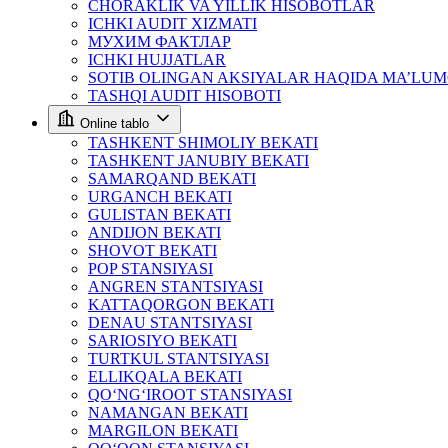
CHORAKLIK VA YILLIK HISOBOTLAR
ICHKI AUDIT XIZMATI
МУХИМ ФАКТЛАР
ICHKI HUJJATLAR
SOTIB OLINGAN AKSIYALAR HAQIDA MA’LU
TASHQI AUDIT HISOBOTI
Online tablo
TASHKENT SHIMOLIY BEKATI
TASHKENT JANUBIY BEKATI
SAMARQAND BEKATI
URGANCH BEKATI
GULISTAN BEKATI
ANDIJON BEKATI
SHOVOT BEKATI
POP STANSIYASI
ANGREN STANTSIYASI
KATTAQORGON BEKATI
DENAU STANTSIYASI
SARIOSIYO BEKATI
TURTKUL STANTSIYASI
ELLIKQALA BEKATI
QO‘NG‘IROOT STANSIYASI
NAMANGAN BEKATI
MARGILON BEKATI