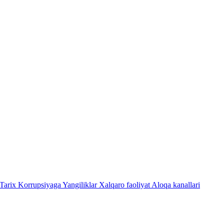
Tarix
Korrupsiyaga Yangiliklar
Xalqaro faoliyat
Aloqa kanallari