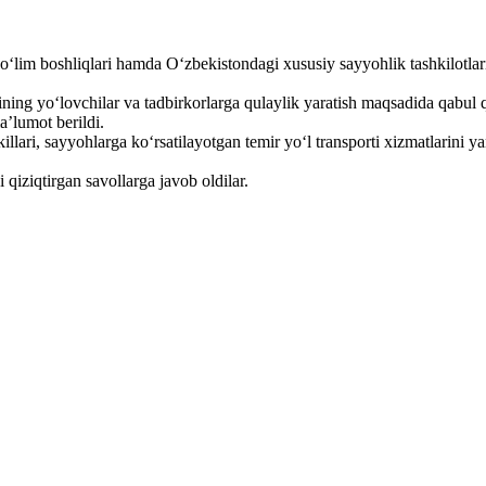
ʻlim boshliqlari hamda Oʻzbekistondagi xususiy sayyohlik tashkilotlari 
ing yoʻlovchilar va tadbirkorlarga qulaylik yaratish maqsadida qabul qil
a’lumot berildi.
ari, sayyohlarga koʻrsatilayotgan temir yoʻl transporti xizmatlarini ya
 qiziqtirgan savollarga javob oldilar.