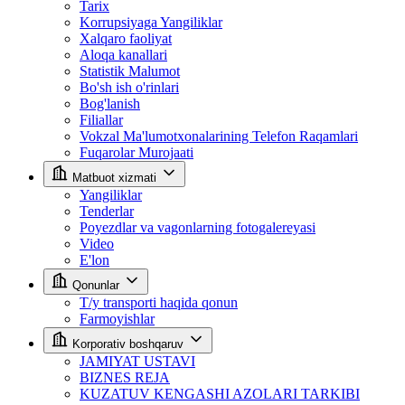
Tarix
Korrupsiyaga Yangiliklar
Xalqaro faoliyat
Aloqa kanallari
Statistik Malumot
Bo'sh ish o'rinlari
Bog'lanish
Filiallar
Vokzal Ma'lumotxonalarining Telefon Raqamlari
Fuqarolar Murojaati
Matbuot xizmati
Yangiliklar
Tenderlar
Poyezdlar va vagonlarning fotogalereyasi
Video
E'lon
Qonunlar
T/y transporti haqida qonun
Farmoyishlar
Korporativ boshqaruv
JAMIYAT USTAVI
BIZNES REJA
KUZATUV KENGASHI AZOLARI TARKIBI