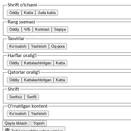
Shrift o‘lchami
Oddiy
Katta
Juda katta
Rang sxemasi
Oddiy
Ч/Б
Kontrast
Sepiya
Tasvirlar
Ko‘rsatish
Yashirish
Oq-qora
Harflar oralig‘i
Oddiy
Kattalashtirilgan
Katta
Qatorlar oralig‘i
Oddiy
Kattalashtirilgan
Katta
Shrift
Serifsiz
Serifli
O‘rnatilgan kontent
Ko‘rsatish
Yashirish
Qayta tiklash
Yopish