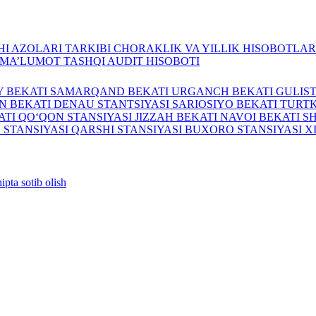
I AZOLARI TARKIBI
CHORAKLIK VA YILLIK HISOBOTLA
A MA’LUMOT
TASHQI AUDIT HISOBOTI
Y BEKATI
SAMARQAND BEKATI
URGANCH BEKATI
GULIS
N BEKATI
DENAU STANTSIYASI
SARIOSIYO BEKATI
TURTK
ATI
QO‘QON STANSIYASI
JIZZAH BEKATI
NAVOI BEKATI
S
 STANSIYASI
QARSHI STANSIYASI
BUXORO STANSIYASI
X
ipta sotib olish