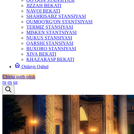
QO‘QON STANSIYASI
JIZZAH BEKATI
NAVOI BEKATI
SHAHRISABZ STANSIYASI
QUMQO'RG'ON STANTSIYASI
TERMIZ STANSIYASI
MISKEN STANTSIYASI
NUKUS STANSIYASI
QARSHI STANSIYASI
BUXORO STANSIYASI
XIVA BEKATI
KHAZARASP BEKATI
Onlayn Qabul
Chipta sotib olish
ru
en
uz