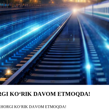
RGI KO‘RIK DАVOM ETMOQDА!
BАHORGI KO‘RIK DАVOM ETMOQDА!