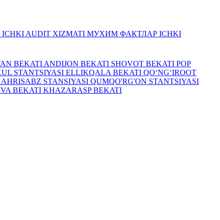
R
ICHKI AUDIT XIZMATI
МУХИМ ФАКТЛАР
ICHKI
TAN BEKATI
ANDIJON BEKATI
SHOVOT BEKATI
POP
UL STANTSIYASI
ELLIKQALA BEKATI
QO‘NG‘IROOT
HAHRISABZ STANSIYASI
QUMQO'RG'ON STANTSIYASI
IVA BEKATI
KHAZARASP BEKATI