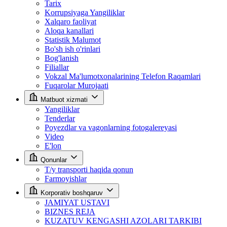
Tarix
Korrupsiyaga Yangiliklar
Xalqaro faoliyat
Aloqa kanallari
Statistik Malumot
Bo'sh ish o'rinlari
Bog'lanish
Filiallar
Vokzal Ma'lumotxonalarining Telefon Raqamlari
Fuqarolar Murojaati
Matbuot xizmati
Yangiliklar
Tenderlar
Poyezdlar va vagonlarning fotogalereyasi
Video
E'lon
Qonunlar
T/y transporti haqida qonun
Farmoyishlar
Korporativ boshqaruv
JAMIYAT USTAVI
BIZNES REJA
KUZATUV KENGASHI AZOLARI TARKIBI