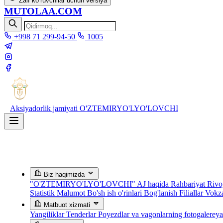
Zaif ko‘ruvchilar uchun versiya
MUTOLAA.COM
+998 71 299-94-50
1005
Aksiyadorlik jamiyati
O'ZTEMIRYO'LYO'LOVCHI
Biz haqimizda
"O'ZTEMIRYO'LYO'LOVCHI" AJ haqida
Rahbariyat
Rivoj
Statistik Malumot
Bo'sh ish o'rinlari
Bog'lanish
Filiallar
Vokza
Matbuot xizmati
Yangiliklar
Tenderlar
Poyezdlar va vagonlarning fotogalerey