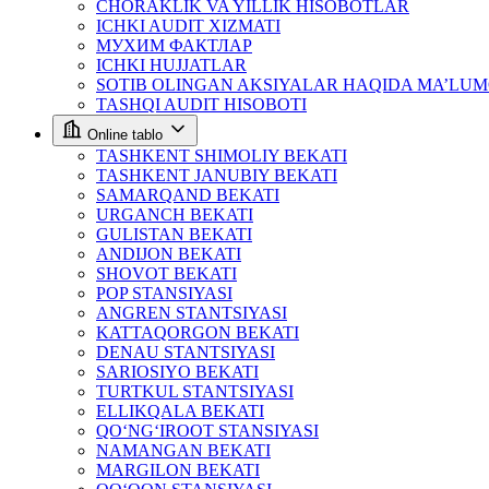
CHORAKLIK VA YILLIK HISOBOTLAR
ICHKI AUDIT XIZMATI
МУХИМ ФАКТЛАР
ICHKI HUJJATLAR
SOTIB OLINGAN AKSIYALAR HAQIDA MA’LU
TASHQI AUDIT HISOBOTI
Online tablo
TASHKENT SHIMOLIY BEKATI
TASHKENT JANUBIY BEKATI
SAMARQAND BEKATI
URGANCH BEKATI
GULISTAN BEKATI
ANDIJON BEKATI
SHOVOT BEKATI
POP STANSIYASI
ANGREN STANTSIYASI
KATTAQORGON BEKATI
DENAU STANTSIYASI
SARIOSIYO BEKATI
TURTKUL STANTSIYASI
ELLIKQALA BEKATI
QO‘NG‘IROOT STANSIYASI
NAMANGAN BEKATI
MARGILON BEKATI