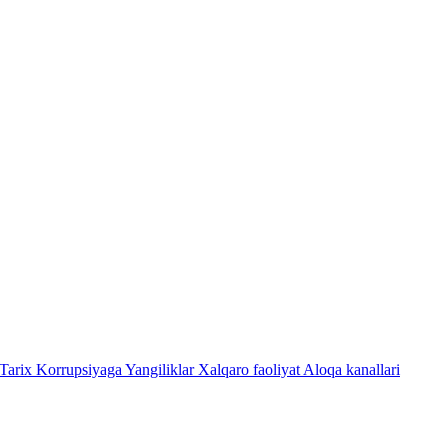
Tarix
Korrupsiyaga Yangiliklar
Xalqaro faoliyat
Aloqa kanallari