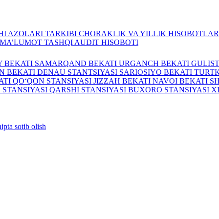
I AZOLARI TARKIBI
CHORAKLIK VA YILLIK HISOBOTLA
A MA’LUMOT
TASHQI AUDIT HISOBOTI
Y BEKATI
SAMARQAND BEKATI
URGANCH BEKATI
GULIS
N BEKATI
DENAU STANTSIYASI
SARIOSIYO BEKATI
TURTK
ATI
QO‘QON STANSIYASI
JIZZAH BEKATI
NAVOI BEKATI
S
 STANSIYASI
QARSHI STANSIYASI
BUXORO STANSIYASI
X
ipta sotib olish