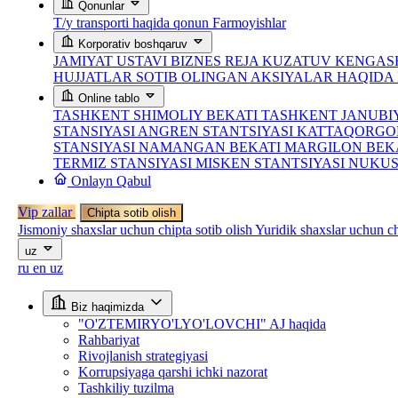
Qonunlar
T/y transporti haqida qonun
Farmoyishlar
Korporativ boshqaruv
JAMIYAT USTAVI
BIZNES REJA
KUZATUV KENGASH
HUJJATLAR
SOTIB OLINGAN AKSIYALAR HAQID
Online tablo
TASHKENT SHIMOLIY BEKATI
TASHKENT JANUBI
STANSIYASI
ANGREN STANTSIYASI
KATTAQORGO
STANSIYASI
NAMANGAN BEKATI
MARGILON BEK
TERMIZ STANSIYASI
MISKEN STANTSIYASI
NUKUS
Onlayn Qabul
Vip zallar
Chipta sotib olish
Jismoniy shaxslar uchun chipta sotib olish
Yuridik shaxslar uchun ch
uz
ru
en
uz
Biz haqimizda
"O'ZTEMIRYO'LYO'LOVCHI" AJ haqida
Rahbariyat
Rivojlanish strategiyasi
Korrupsiyaga qarshi ichki nazorat
Tashkiliy tuzilma