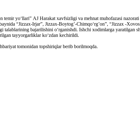
 temir yo‘llari” АJ Harakat xavfsizligi va mehnat muhofazasi nazorati
ynida “Jizzax-Irjar”, Jizzax-Boytogʼ-Chimqo‘rgʼon”, “Jizzax -Xovos” yo
talablarining bajarilishini o‘rganishdi. Ishchi xodimlarga yaratilgan sha
ilgan tayyorgarliklar ko‘zdan kechirildi.
ahbariyat tomonidan topshiriqlar berib borilmoqda.