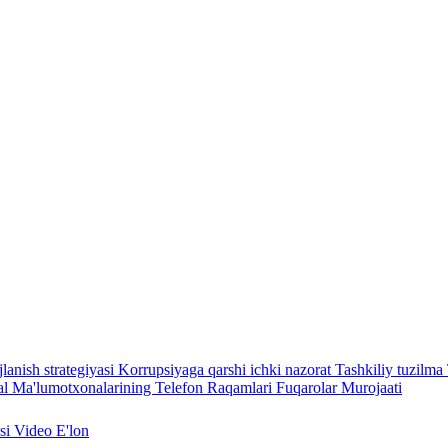
lanish strategiyasi
Korrupsiyaga qarshi ichki nazorat
Tashkiliy tuzilma
l Ma'lumotxonalarining Telefon Raqamlari
Fuqarolar Murojaati
asi
Video
E'lon