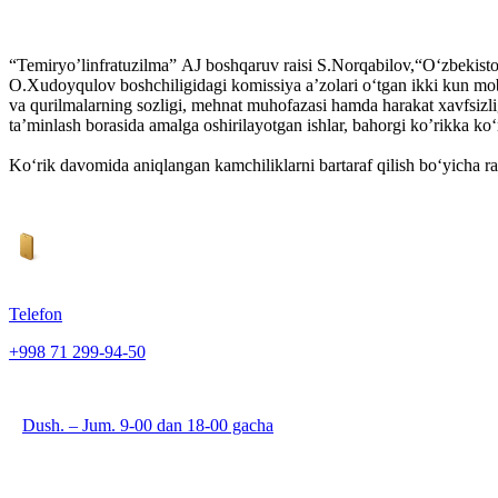
“Temiryoʼlinfratuzilma” АJ boshqaruv raisi S.Norqabilov,“O‘zbekiston
O.Xudoyqulov boshchiligidagi komissiya aʼzolari o‘tgan ikki kun moba
va qurilmalarning sozligi, mehnat muhofazasi hamda harakat xavfsizligi 
taʼminlash borasida amalga oshirilayotgan ishlar, bahorgi koʼrikka ko‘r
Ko‘rik davomida aniqlangan kamchiliklarni bartaraf qilish bo‘yicha r
Telefon
+998 71 299-94-50
Dush. – Jum. 9-00 dan 18-00 gacha