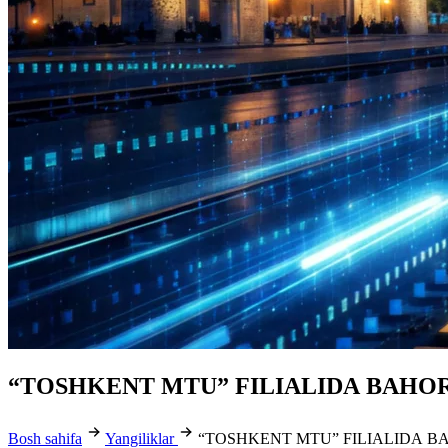
“TOSHKENT MTU” FILIАLIDА BАHO
Bosh sahifa
Yangiliklar
“TOSHKENT MTU” FILIАLIDА 