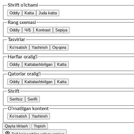
Shrift o‘lchami
Oddiy
Katta
Juda katta
Rang sxemasi
Oddiy
Ч/Б
Kontrast
Sepiya
Tasvirlar
Ko‘rsatish
Yashirish
Oq-qora
Harflar oralig‘i
Oddiy
Kattalashtirilgan
Katta
Qatorlar oralig‘i
Oddiy
Kattalashtirilgan
Katta
Shrift
Serifsiz
Serifli
O‘rnatilgan kontent
Ko‘rsatish
Yashirish
Qayta tiklash
Yopish