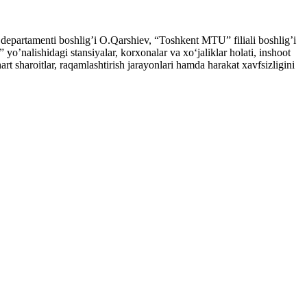
 departamenti boshligʼi O.Qarshiev, “Toshkent MTU” filiali boshligʼi
ʼnalishidagi stansiyalar, korxonalar va xo‘jaliklar holati, inshoot
rt sharoitlar, raqamlashtirish jarayonlari hamda harakat xavfsizligini