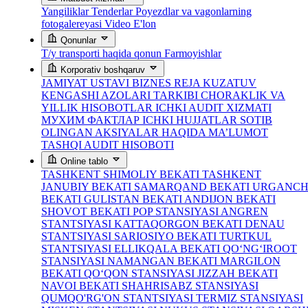
Yangiliklar
Tenderlar
Poyezdlar va vagonlarning
fotogalereyasi
Video
E'lon
Qonunlar
T/y transporti haqida qonun
Farmoyishlar
Korporativ boshqaruv
JAMIYAT USTAVI
BIZNES REJA
KUZATUV
KENGASHI AZOLARI TARKIBI
CHORAKLIK VA
YILLIK HISOBOTLAR
ICHKI AUDIT XIZMATI
МУХИМ ФАКТЛАР
ICHKI HUJJATLAR
SOTIB
OLINGAN AKSIYALAR HAQIDA MA’LUMOT
TASHQI AUDIT HISOBOTI
Online tablo
TASHKENT SHIMOLIY BEKATI
TASHKENT
JANUBIY BEKATI
SAMARQAND BEKATI
URGANC
BEKATI
GULISTAN BEKATI
ANDIJON BEKATI
SHOVOT BEKATI
POP STANSIYASI
ANGREN
STANTSIYASI
KATTAQORGON BEKATI
DENAU
STANTSIYASI
SARIOSIYO BEKATI
TURTKUL
STANTSIYASI
ELLIKQALA BEKATI
QO‘NG‘IROOT
STANSIYASI
NAMANGAN BEKATI
MARGILON
BEKATI
QO‘QON STANSIYASI
JIZZAH BEKATI
NAVOI BEKATI
SHAHRISABZ STANSIYASI
QUMQO'RG'ON STANTSIYASI
TERMIZ STANSIYASI