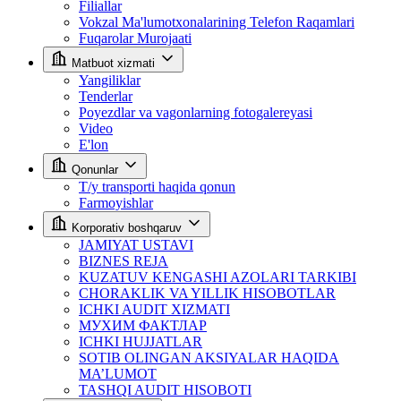
Filiallar
Vokzal Ma'lumotxonalarining Telefon Raqamlari
Fuqarolar Murojaati
Matbuot xizmati
Yangiliklar
Tenderlar
Poyezdlar va vagonlarning fotogalereyasi
Video
E'lon
Qonunlar
T/y transporti haqida qonun
Farmoyishlar
Korporativ boshqaruv
JAMIYAT USTAVI
BIZNES REJA
KUZATUV KENGASHI AZOLARI TARKIBI
CHORAKLIK VA YILLIK HISOBOTLAR
ICHKI AUDIT XIZMATI
МУХИМ ФАКТЛАР
ICHKI HUJJATLAR
SOTIB OLINGAN AKSIYALAR HAQIDA
MA’LUMOT
TASHQI AUDIT HISOBOTI