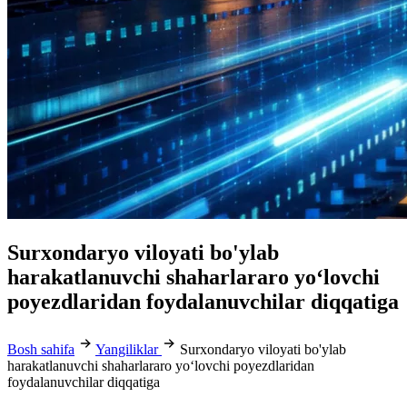
Surxondaryo viloyati bo'ylab
harakatlanuvchi shaharlararo yo‘lovchi
poyezdlaridan foydalanuvchilar diqqatiga
Bosh sahifa
Yangiliklar
Surxondaryo viloyati bo'ylab
harakatlanuvchi shaharlararo yo‘lovchi poyezdlaridan
foydalanuvchilar diqqatiga