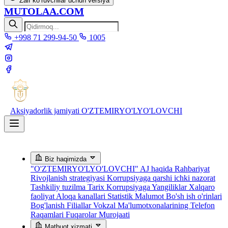
Zaif ko‘ruvchilar uchun versiya
MUTOLAA.COM
+998 71 299-94-50
1005
Aksiyadorlik jamiyati
O'ZTEMIRYO'LYO'LOVCHI
Biz haqimizda
"O'ZTEMIRYO'LYO'LOVCHI" AJ haqida
Rahbariyat
Rivojlanish strategiyasi
Korrupsiyaga qarshi ichki nazorat
Tashkiliy tuzilma
Tarix
Korrupsiyaga Yangiliklar
Xalqaro
faoliyat
Aloqa kanallari
Statistik Malumot
Bo'sh ish o'rinlari
Bog'lanish
Filiallar
Vokzal Ma'lumotxonalarining Telefon
Raqamlari
Fuqarolar Murojaati
Matbuot xizmati