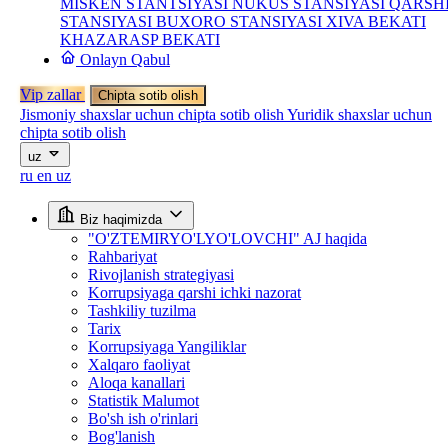
MISKEN STANTSIYASI
NUKUS STANSIYASI
QARSH
STANSIYASI
BUXORO STANSIYASI
XIVA BEKATI
KHAZARASP BEKATI
Onlayn Qabul
Vip zallar
Chipta sotib olish
Jismoniy shaxslar uchun chipta sotib olish
Yuridik shaxslar uchun
chipta sotib olish
uz
ru
en
uz
Biz haqimizda
"O'ZTEMIRYO'LYO'LOVCHI" AJ haqida
Rahbariyat
Rivojlanish strategiyasi
Korrupsiyaga qarshi ichki nazorat
Tashkiliy tuzilma
Tarix
Korrupsiyaga Yangiliklar
Xalqaro faoliyat
Aloqa kanallari
Statistik Malumot
Bo'sh ish o'rinlari
Bog'lanish