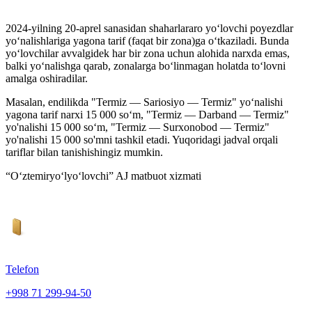
2024-yilning 20-aprel sanasidan shaharlararo yo‘lovchi poyezdlar
yo‘nalishlariga yagona tarif (faqat bir zona)ga o‘tkaziladi. Bunda
yo‘lovchilar avvalgidek har bir zona uchun alohida narxda emas,
balki yo‘nalishga qarab, zonalarga bo‘linmagan holatda to‘lovni
amalga oshiradilar.
Masalan, endilikda "Termiz — Sariosiyo — Termiz" yo‘nalishi
yagona tarif narxi 15 000 so‘m, "Termiz — Darband — Termiz"
yo'nalishi 15 000 so‘m, "Termiz — Surxonobod — Termiz"
yo'nalishi 15 000 so'mni tashkil etadi. Yuqoridagi jadval orqali
tariflar bilan tanishishingiz mumkin.
“O‘ztemiryo‘lyo‘lovchi” AJ matbuot xizmati
Telefon
+998 71 299-94-50