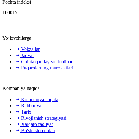
Pochta indeksi
100015
Yo‘lovchilarga
Vokzallar
Jadval
Chipta qanday sotib olinadi
Fuqarolarning murojaatlari
Kompaniya haqida
Kompaniya haqida
Rahbariyat
Tarix
Rivojlanish strategiyasi
Xalqaro faoliyat
Bo'sh ish o'rinlari