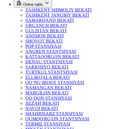
Online tablo
TASHKENT SHIMOLIY BEKATI
TASHKENT JANUBIY BEKATI
SAMARQAND BEKATI
URGANCH BEKATI
GULISTAN BEKATI
ANDIJON BEKATI
SHOVOT BEKATI
POP STANSIYASI
ANGREN STANTSIYASI
KATTAQORGON BEKATI
DENAU STANTSIYASI
SARIOSIYO BEKATI
TURTKUL STANTSIYASI
ELLIKQALA BEKATI
QO‘NG‘IROOT STANSIYASI
NAMANGAN BEKATI
MARGILON BEKATI
QO‘QON STANSIYASI
JIZZAH BEKATI
NAVOI BEKATI
SHAHRISABZ STANSIYASI
QUMQO'RG'ON STANTSIYASI
TERMIZ STANSIYASI