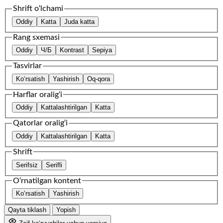
Shrift o‘lchami
Oddiy
Katta
Juda katta
Rang sxemasi
Oddiy
Ч/Б
Kontrast
Sepiya
Tasvirlar
Ko‘rsatish
Yashirish
Oq-qora
Harflar oralig‘i
Oddiy
Kattalashtirilgan
Katta
Qatorlar oralig‘i
Oddiy
Kattalashtirilgan
Katta
Shrift
Serifsiz
Serifli
O‘rnatilgan kontent
Ko‘rsatish
Yashirish
Qayta tiklash
Yopish