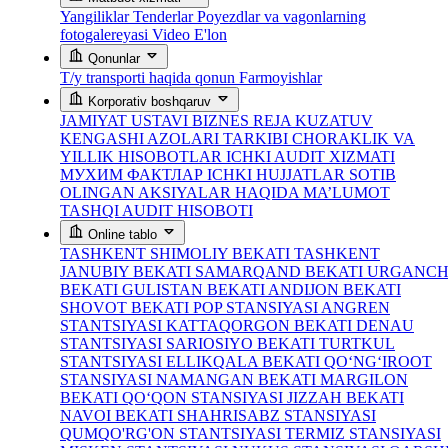
Yangiliklar
Tenderlar
Poyezdlar va vagonlarning
fotogalereyasi
Video
E'lon
Qonunlar
T/y transporti haqida qonun
Farmoyishlar
Korporativ boshqaruv
JAMIYAT USTAVI
BIZNES REJA
KUZATUV
KENGASHI AZOLARI TARKIBI
CHORAKLIK VA
YILLIK HISOBOTLAR
ICHKI AUDIT XIZMATI
МУХИМ ФАКТЛАР
ICHKI HUJJATLAR
SOTIB
OLINGAN AKSIYALAR HAQIDA MA’LUMOT
TASHQI AUDIT HISOBOTI
Online tablo
TASHKENT SHIMOLIY BEKATI
TASHKENT
JANUBIY BEKATI
SAMARQAND BEKATI
URGANC
BEKATI
GULISTAN BEKATI
ANDIJON BEKATI
SHOVOT BEKATI
POP STANSIYASI
ANGREN
STANTSIYASI
KATTAQORGON BEKATI
DENAU
STANTSIYASI
SARIOSIYO BEKATI
TURTKUL
STANTSIYASI
ELLIKQALA BEKATI
QO‘NG‘IROOT
STANSIYASI
NAMANGAN BEKATI
MARGILON
BEKATI
QO‘QON STANSIYASI
JIZZAH BEKATI
NAVOI BEKATI
SHAHRISABZ STANSIYASI
QUMQO'RG'ON STANTSIYASI
TERMIZ STANSIYASI