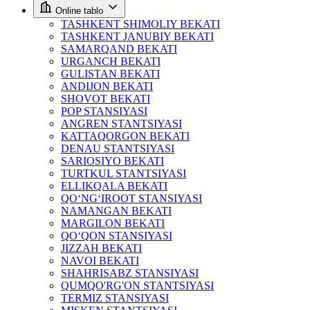
Online tablo
TASHKENT SHIMOLIY BEKATI
TASHKENT JANUBIY BEKATI
SAMARQAND BEKATI
URGANCH BEKATI
GULISTAN BEKATI
ANDIJON BEKATI
SHOVOT BEKATI
POP STANSIYASI
ANGREN STANTSIYASI
KATTAQORGON BEKATI
DENAU STANTSIYASI
SARIOSIYO BEKATI
TURTKUL STANTSIYASI
ELLIKQALA BEKATI
QO‘NG‘IROOT STANSIYASI
NAMANGAN BEKATI
MARGILON BEKATI
QO‘QON STANSIYASI
JIZZAH BEKATI
NAVOI BEKATI
SHAHRISABZ STANSIYASI
QUMQO'RG'ON STANTSIYASI
TERMIZ STANSIYASI