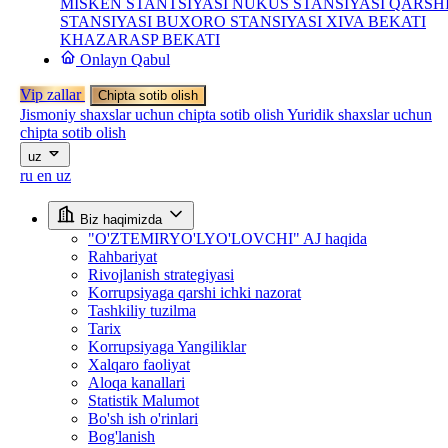
MISKEN STANTSIYASI
NUKUS STANSIYASI
QARSH
STANSIYASI
BUXORO STANSIYASI
XIVA BEKATI
KHAZARASP BEKATI
Onlayn Qabul
Vip zallar
Chipta sotib olish
Jismoniy shaxslar uchun chipta sotib olish
Yuridik shaxslar uchun
chipta sotib olish
uz
ru
en
uz
Biz haqimizda
"O'ZTEMIRYO'LYO'LOVCHI" AJ haqida
Rahbariyat
Rivojlanish strategiyasi
Korrupsiyaga qarshi ichki nazorat
Tashkiliy tuzilma
Tarix
Korrupsiyaga Yangiliklar
Xalqaro faoliyat
Aloqa kanallari
Statistik Malumot
Bo'sh ish o'rinlari
Bog'lanish