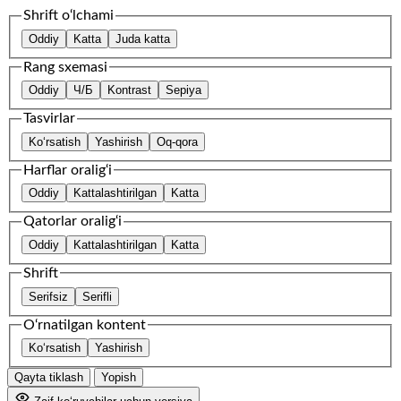
Shrift o‘lchami
Oddiy
Katta
Juda katta
Rang sxemasi
Oddiy
Ч/Б
Kontrast
Sepiya
Tasvirlar
Ko‘rsatish
Yashirish
Oq-qora
Harflar oralig‘i
Oddiy
Kattalashtirilgan
Katta
Qatorlar oralig‘i
Oddiy
Kattalashtirilgan
Katta
Shrift
Serifsiz
Serifli
O‘rnatilgan kontent
Ko‘rsatish
Yashirish
Qayta tiklash
Yopish