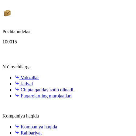
Pochta indeksi
100015
Yo‘lovchilarga
Vokzallar
Jadval
Chipta qanday sotib olinadi
Fuqarolarning murojaatlari
Kompaniya haqida
Kompaniya haqida
Rahbariyat