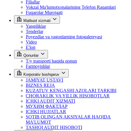
Filiallar
Vokzal Ma'lumotxonalarining Telefon Raqamlari
Fuqarolar Murojaati
Matbuot xizmati
Yangiliklar
Tenderlar
Poyezdlar va vagonlarning fotogalereyasi
Video
E'lon
Qonunlar
T/y transporti haqida qonun
Farmoyishlar
Korporativ boshqaruv
JAMIYAT USTAVI
BIZNES REJA
KUZATUV KENGASHI AZOLARI TARKIBI
CHORAKLIK VA YILLIK HISOBOTLAR
ICHKI AUDIT XIZMATI
МУХИМ ФАКТЛАР
ICHKI HUJJATLAR
SOTIB OLINGAN AKSIYALAR HAQIDA
MA’LUMOT
TASHQI AUDIT HISOBOTI