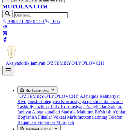
Zaif ko‘ruvchilar uchun versiya
MUTOLAA.COM
+998 71 299-94-50
1005
Aksiyadorlik jamiyati
O'ZTEMIRYO'LYO'LOVCHI
Biz haqimizda
"O'ZTEMIRYO'LYO'LOVCHI" AJ haqida
Rahbariyat
Rivojlanish strategiyasi
Korrupsiyaga qarshi ichki nazorat
Tashkiliy tuzilma
Tarix
Korrupsiyaga Yangiliklar
Xalqaro
faoliyat
Aloqa kanallari
Statistik Malumot
Bo'sh ish o'rinlari
Bog'lanish
Filiallar
Vokzal Ma'lumotxonalarining Telefon
Raqamlari
Fuqarolar Murojaati
Matbuot xizmati