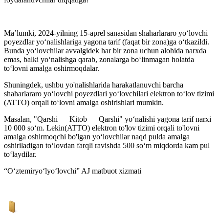
Ma’lumki, 2024-yilning 15-aprel sanasidan shaharlararo yo‘lovchi
poyezdlar yo‘nalishlariga yagona tarif (faqat bir zona)ga o‘tkazildi.
Bunda yo‘lovchilar avvalgidek har bir zona uchun alohida narxda
emas, balki yo‘nalishga qarab, zonalarga bo‘linmagan holatda
to‘lovni amalga oshirmoqdalar.
Shuningdek, ushbu yo'nalishlarida harakatlanuvchi barcha
shaharlararo yo‘lovchi poyezdlari yo‘lovchilari elektron to‘lov tizimi
(ATTO) orqali to‘lovni amalga oshirishlari mumkin.
Masalan, "Qarshi — Kitob — Qarshi" yo‘nalishi yagona tarif narxi
10 000 so‘m. Lekin(ATTO) elektron to'lov tizimi orqali to'lovni
amalga oshirmoqchi bo'lgan yo‘lovchilar naqd pulda amalga
oshiriladigan to‘lovdan farqli ravishda 500 so‘m miqdorda kam pul
to‘laydilar.
“O‘ztemiryo‘lyo‘lovchi” AJ matbuot xizmati