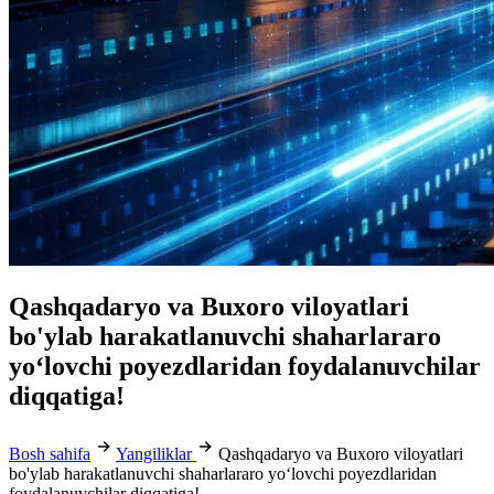
Qashqadaryo va Buxoro viloyatlari
bo'ylab harakatlanuvchi shaharlararo
yo‘lovchi poyezdlaridan foydalanuvchilar
diqqatiga!
Bosh sahifa
Yangiliklar
Qashqadaryo va Buxoro viloyatlari
bo'ylab harakatlanuvchi shaharlararo yo‘lovchi poyezdlaridan
foydalanuvchilar diqqatiga!