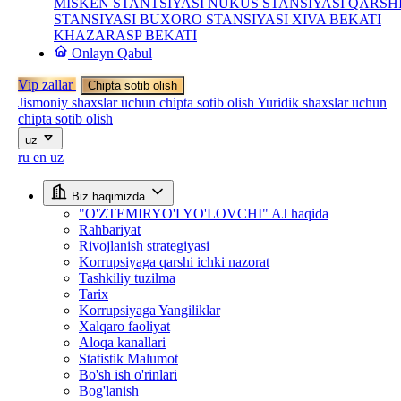
MISKEN STANTSIYASI
NUKUS STANSIYASI
QARSH
STANSIYASI
BUXORO STANSIYASI
XIVA BEKATI
KHAZARASP BEKATI
Onlayn Qabul
Vip zallar
Chipta sotib olish
Jismoniy shaxslar uchun chipta sotib olish
Yuridik shaxslar uchun
chipta sotib olish
uz
ru
en
uz
Biz haqimizda
"O'ZTEMIRYO'LYO'LOVCHI" AJ haqida
Rahbariyat
Rivojlanish strategiyasi
Korrupsiyaga qarshi ichki nazorat
Tashkiliy tuzilma
Tarix
Korrupsiyaga Yangiliklar
Xalqaro faoliyat
Aloqa kanallari
Statistik Malumot
Bo'sh ish o'rinlari
Bog'lanish