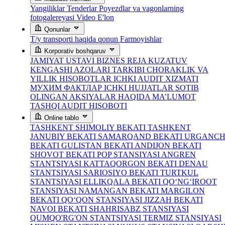
Yangiliklar
Tenderlar
Poyezdlar va vagonlarning
fotogalereyasi
Video
E'lon
Qonunlar
T/y transporti haqida qonun
Farmoyishlar
Korporativ boshqaruv
JAMIYAT USTAVI
BIZNES REJA
KUZATUV
KENGASHI AZOLARI TARKIBI
CHORAKLIK VA
YILLIK HISOBOTLAR
ICHKI AUDIT XIZMATI
МУХИМ ФАКТЛАР
ICHKI HUJJATLAR
SOTIB
OLINGAN AKSIYALAR HAQIDA MA’LUMOT
TASHQI AUDIT HISOBOTI
Online tablo
TASHKENT SHIMOLIY BEKATI
TASHKENT
JANUBIY BEKATI
SAMARQAND BEKATI
URGANC
BEKATI
GULISTAN BEKATI
ANDIJON BEKATI
SHOVOT BEKATI
POP STANSIYASI
ANGREN
STANTSIYASI
KATTAQORGON BEKATI
DENAU
STANTSIYASI
SARIOSIYO BEKATI
TURTKUL
STANTSIYASI
ELLIKQALA BEKATI
QO‘NG‘IROOT
STANSIYASI
NAMANGAN BEKATI
MARGILON
BEKATI
QO‘QON STANSIYASI
JIZZAH BEKATI
NAVOI BEKATI
SHAHRISABZ STANSIYASI
QUMQO'RG'ON STANTSIYASI
TERMIZ STANSIYASI