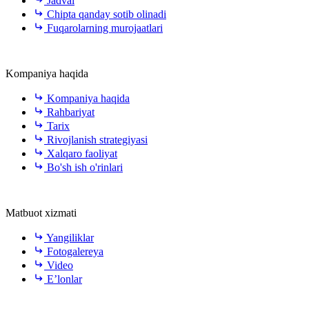
Jadval
Chipta qanday sotib olinadi
Fuqarolarning murojaatlari
Kompaniya haqida
Kompaniya haqida
Rahbariyat
Tarix
Rivojlanish strategiyasi
Xalqaro faoliyat
Bo'sh ish o'rinlari
Matbuot xizmati
Yangiliklar
Fotogalereya
Video
E’lonlar