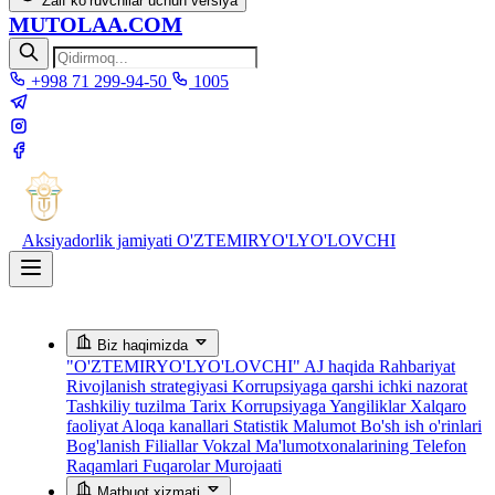
Zaif ko‘ruvchilar uchun versiya
MUTOLAA.COM
+998 71 299-94-50
1005
Aksiyadorlik jamiyati
O'ZTEMIRYO'LYO'LOVCHI
Biz haqimizda
"O'ZTEMIRYO'LYO'LOVCHI" AJ haqida
Rahbariyat
Rivojlanish strategiyasi
Korrupsiyaga qarshi ichki nazorat
Tashkiliy tuzilma
Tarix
Korrupsiyaga Yangiliklar
Xalqaro
faoliyat
Aloqa kanallari
Statistik Malumot
Bo'sh ish o'rinlari
Bog'lanish
Filiallar
Vokzal Ma'lumotxonalarining Telefon
Raqamlari
Fuqarolar Murojaati
Matbuot xizmati