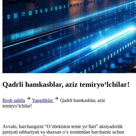
Qadrli hamkasblar, aziz temiryo‘lchilar!
Bosh sahifa
Yangiliklar
Qadrli hamkasblar, aziz
temiryo‘lchilar!
Avvalo, barchangizni “O‘zbekiston temir yo‘llari” aksiyadorlik
jamiyati rahbariyati va shaxsan o‘z nomimdan barchamiz uchun