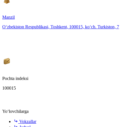
Manzil
O‘zbekiston Respublikasi, Toshkent, 100015, ko‘ch. Turkiston, 7
Pochta indeksi
100015
Yo‘lovchilarga
Vokzallar