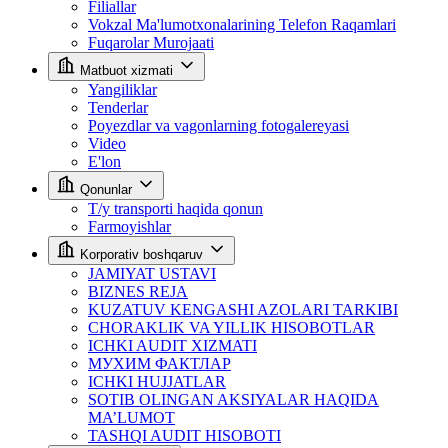
Filiallar
Vokzal Ma'lumotxonalarining Telefon Raqamlari
Fuqarolar Murojaati
Matbuot xizmati
Yangiliklar
Tenderlar
Poyezdlar va vagonlarning fotogalereyasi
Video
E'lon
Qonunlar
T/y transporti haqida qonun
Farmoyishlar
Korporativ boshqaruv
JAMIYAT USTAVI
BIZNES REJA
KUZATUV KENGASHI AZOLARI TARKIBI
CHORAKLIK VA YILLIK HISOBOTLAR
ICHKI AUDIT XIZMATI
МУХИМ ФАКТЛАР
ICHKI HUJJATLAR
SOTIB OLINGAN AKSIYALAR HAQIDA
MA’LUMOT
TASHQI AUDIT HISOBOTI