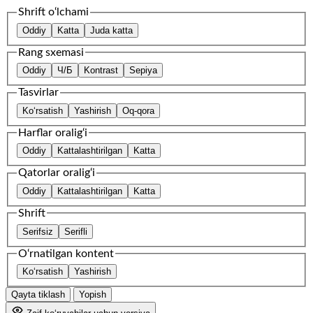
Shrift o‘lchami
Oddiy
Katta
Juda katta
Rang sxemasi
Oddiy
Ч/Б
Kontrast
Sepiya
Tasvirlar
Ko‘rsatish
Yashirish
Oq-qora
Harflar oralig‘i
Oddiy
Kattalashtirilgan
Katta
Qatorlar oralig‘i
Oddiy
Kattalashtirilgan
Katta
Shrift
Serifsiz
Serifli
O‘rnatilgan kontent
Ko‘rsatish
Yashirish
Qayta tiklash
Yopish