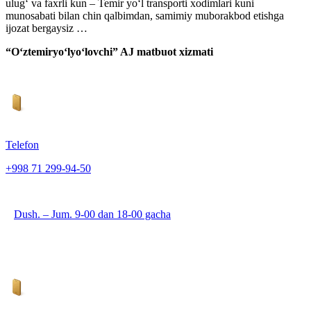
ulug‘ va faxrli kun – Temir yo‘l transporti xodimlari kuni
munosabati bilan chin qalbimdan, samimiy muborakbod etishga
ijozat bergaysiz …
“O‘ztemiryo‘lyo‘lovchi” AJ matbuot xizmati
Telefon
+998 71 299-94-50
Dush. – Jum. 9-00 dan 18-00 gacha