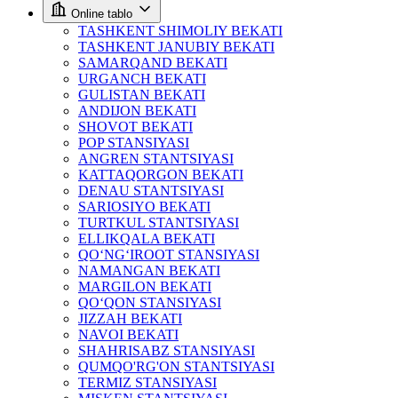
Online tablo
TASHKENT SHIMOLIY BEKATI
TASHKENT JANUBIY BEKATI
SAMARQAND BEKATI
URGANCH BEKATI
GULISTAN BEKATI
ANDIJON BEKATI
SHOVOT BEKATI
POP STANSIYASI
ANGREN STANTSIYASI
KATTAQORGON BEKATI
DENAU STANTSIYASI
SARIOSIYO BEKATI
TURTKUL STANTSIYASI
ELLIKQALA BEKATI
QO‘NG‘IROOT STANSIYASI
NAMANGAN BEKATI
MARGILON BEKATI
QO‘QON STANSIYASI
JIZZAH BEKATI
NAVOI BEKATI
SHAHRISABZ STANSIYASI
QUMQO'RG'ON STANTSIYASI
TERMIZ STANSIYASI