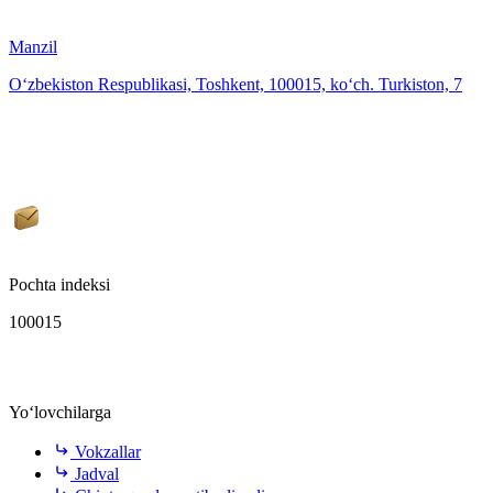
Manzil
O‘zbekiston Respublikasi, Toshkent, 100015, ko‘ch. Turkiston, 7
Pochta indeksi
100015
Yo‘lovchilarga
Vokzallar
Jadval