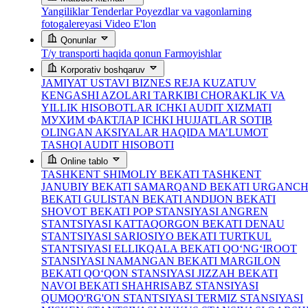
Yangiliklar
Tenderlar
Poyezdlar va vagonlarning
fotogalereyasi
Video
E'lon
Qonunlar
T/y transporti haqida qonun
Farmoyishlar
Korporativ boshqaruv
JAMIYAT USTAVI
BIZNES REJA
KUZATUV
KENGASHI AZOLARI TARKIBI
CHORAKLIK VA
YILLIK HISOBOTLAR
ICHKI AUDIT XIZMATI
МУХИМ ФАКТЛАР
ICHKI HUJJATLAR
SOTIB
OLINGAN AKSIYALAR HAQIDA MA’LUMOT
TASHQI AUDIT HISOBOTI
Online tablo
TASHKENT SHIMOLIY BEKATI
TASHKENT
JANUBIY BEKATI
SAMARQAND BEKATI
URGANC
BEKATI
GULISTAN BEKATI
ANDIJON BEKATI
SHOVOT BEKATI
POP STANSIYASI
ANGREN
STANTSIYASI
KATTAQORGON BEKATI
DENAU
STANTSIYASI
SARIOSIYO BEKATI
TURTKUL
STANTSIYASI
ELLIKQALA BEKATI
QO‘NG‘IROOT
STANSIYASI
NAMANGAN BEKATI
MARGILON
BEKATI
QO‘QON STANSIYASI
JIZZAH BEKATI
NAVOI BEKATI
SHAHRISABZ STANSIYASI
QUMQO'RG'ON STANTSIYASI
TERMIZ STANSIYASI