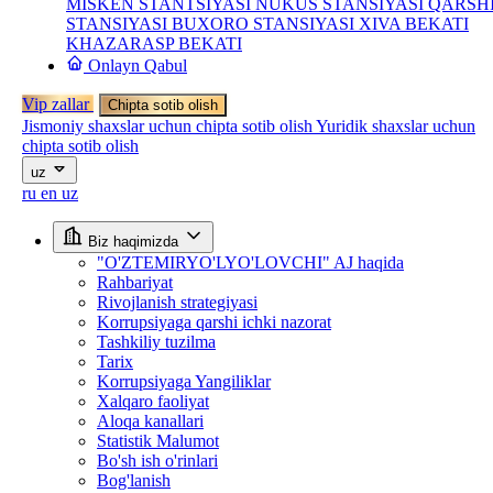
MISKEN STANTSIYASI
NUKUS STANSIYASI
QARSH
STANSIYASI
BUXORO STANSIYASI
XIVA BEKATI
KHAZARASP BEKATI
Onlayn Qabul
Vip zallar
Chipta sotib olish
Jismoniy shaxslar uchun chipta sotib olish
Yuridik shaxslar uchun
chipta sotib olish
uz
ru
en
uz
Biz haqimizda
"O'ZTEMIRYO'LYO'LOVCHI" AJ haqida
Rahbariyat
Rivojlanish strategiyasi
Korrupsiyaga qarshi ichki nazorat
Tashkiliy tuzilma
Tarix
Korrupsiyaga Yangiliklar
Xalqaro faoliyat
Aloqa kanallari
Statistik Malumot
Bo'sh ish o'rinlari
Bog'lanish