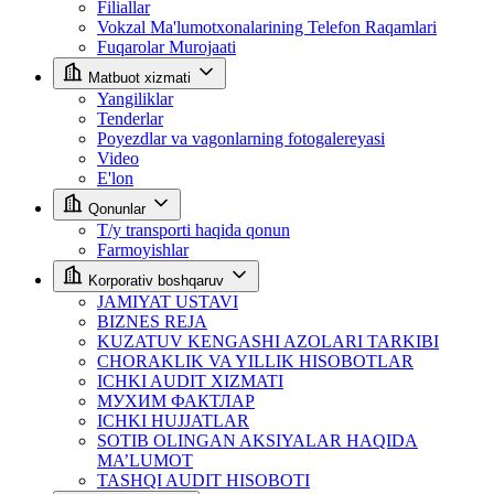
Filiallar
Vokzal Ma'lumotxonalarining Telefon Raqamlari
Fuqarolar Murojaati
Matbuot xizmati
Yangiliklar
Tenderlar
Poyezdlar va vagonlarning fotogalereyasi
Video
E'lon
Qonunlar
T/y transporti haqida qonun
Farmoyishlar
Korporativ boshqaruv
JAMIYAT USTAVI
BIZNES REJA
KUZATUV KENGASHI AZOLARI TARKIBI
CHORAKLIK VA YILLIK HISOBOTLAR
ICHKI AUDIT XIZMATI
МУХИМ ФАКТЛАР
ICHKI HUJJATLAR
SOTIB OLINGAN AKSIYALAR HAQIDA
MA’LUMOT
TASHQI AUDIT HISOBOTI