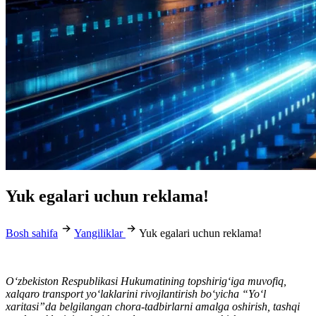
Yuk egalari uchun reklama!
Bosh sahifa
Yangiliklar
Yuk egalari uchun reklama!
O‘zbekiston Respublikasi Hukumatining topshirig‘iga muvofiq,
xalqaro transport yo‘laklarini rivojlantirish bo‘yicha “Yo‘l
xaritasi”da belgilangan chora-tadbirlarni amalga oshirish, tashqi