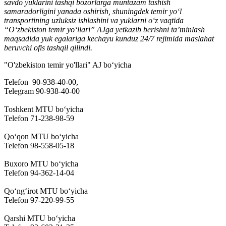
savdo yuklarini tashqi bozorlarga muntazam tashish
samaradorligini yanada oshirish, shuningdek temir yo‘l
transportining uzluksiz ishlashini va yuklarni o‘z vaqtida
“O‘zbekiston temir yo‘llari” AJga yetkazib berishni ta’minlash
maqsadida yuk egalariga kechayu kunduz 24/7 rejimida maslahat
beruvchi ofis tashqil qilindi.
"O'zbekiston temir yo'llari" AJ bo‘yicha
Telefon 90-938-40-00,
Telegram 90-938-40-00
Toshkent MTU bo‘yicha
Telefon 71-238-98-59
Qo‘qon MTU bo‘yicha
Telefon 98-558-05-18
Buxoro MTU bo‘yicha
Telefon 94-362-14-04
Qo‘ng‘irot MTU bo‘yicha
Telefon 97-220-99-55
Qarshi MTU bo‘yicha