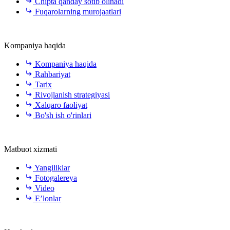
Chipta qanday sotib olinadi
Fuqarolarning murojaatlari
Kompaniya haqida
Kompaniya haqida
Rahbariyat
Tarix
Rivojlanish strategiyasi
Xalqaro faoliyat
Bo'sh ish o'rinlari
Matbuot xizmati
Yangiliklar
Fotogalereya
Video
E’lonlar