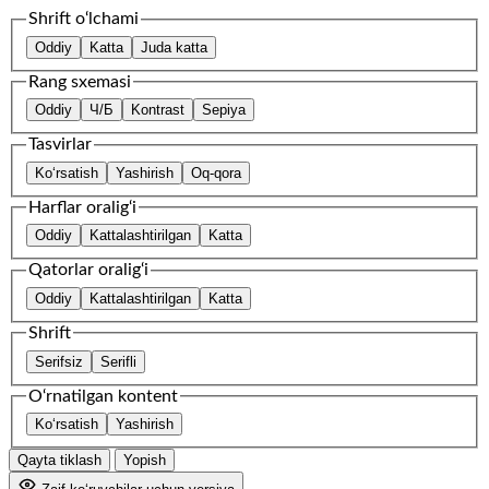
Shrift o‘lchami
Oddiy
Katta
Juda katta
Rang sxemasi
Oddiy
Ч/Б
Kontrast
Sepiya
Tasvirlar
Ko‘rsatish
Yashirish
Oq-qora
Harflar oralig‘i
Oddiy
Kattalashtirilgan
Katta
Qatorlar oralig‘i
Oddiy
Kattalashtirilgan
Katta
Shrift
Serifsiz
Serifli
O‘rnatilgan kontent
Ko‘rsatish
Yashirish
Qayta tiklash
Yopish