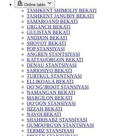
Online tablo
TASHKENT SHIMOLIY BEKATI
TASHKENT JANUBIY BEKATI
SAMARQAND BEKATI
URGANCH BEKATI
GULISTAN BEKATI
ANDIJON BEKATI
SHOVOT BEKATI
POP STANSIYASI
ANGREN STANTSIYASI
KATTAQORGON BEKATI
DENAU STANTSIYASI
SARIOSIYO BEKATI
TURTKUL STANTSIYASI
ELLIKQALA BEKATI
QO‘NG‘IROOT STANSIYASI
NAMANGAN BEKATI
MARGILON BEKATI
QO‘QON STANSIYASI
JIZZAH BEKATI
NAVOI BEKATI
SHAHRISABZ STANSIYASI
QUMQO'RG'ON STANTSIYASI
TERMIZ STANSIYASI