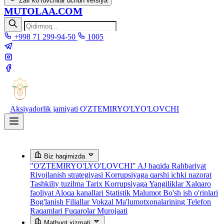
Zaif ko‘ruvchilar uchun versiya
MUTOLAA.COM
+998 71 299-94-50
1005
Aksiyadorlik jamiyati
O'ZTEMIRYO'LYO'LOVCHI
Biz haqimizda
"O'ZTEMIRYO'LYO'LOVCHI" AJ haqida
Rahbariyat
Rivojlanish strategiyasi
Korrupsiyaga qarshi ichki nazorat
Tashkiliy tuzilma
Tarix
Korrupsiyaga Yangiliklar
Xalqaro
faoliyat
Aloqa kanallari
Statistik Malumot
Bo'sh ish o'rinlari
Bog'lanish
Filiallar
Vokzal Ma'lumotxonalarining Telefon
Raqamlari
Fuqarolar Murojaati
Matbuot xizmati