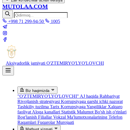
Zaif ko‘ruvchilar uchun versiya
MUTOLAA.COM
+998 71 299-94-50
1005
Aksiyadorlik jamiyati
O'ZTEMIRYO'LYO'LOVCHI
Biz haqimizda
"O'ZTEMIRYO'LYO'LOVCHI" AJ haqida
Rahbariyat
Rivojlanish strategiyasi
Korrupsiyaga qarshi ichki nazorat
Tashkiliy tuzilma
Tarix
Korrupsiyaga Yangiliklar
Xalqaro
faoliyat
Aloqa kanallari
Statistik Malumot
Bo'sh ish o'rinlari
Bog'lanish
Filiallar
Vokzal Ma'lumotxonalarining Telefon
Raqamlari
Fuqarolar Murojaati
Matbuot xizmati