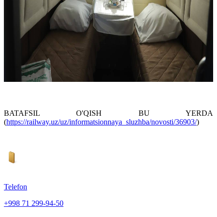
BATAFSIL O'QISH BU YERDA
(
https://railway.uz/uz/informatsionnaya_sluzhba/novosti/36903/
)
Telefon
+998 71 299-94-50