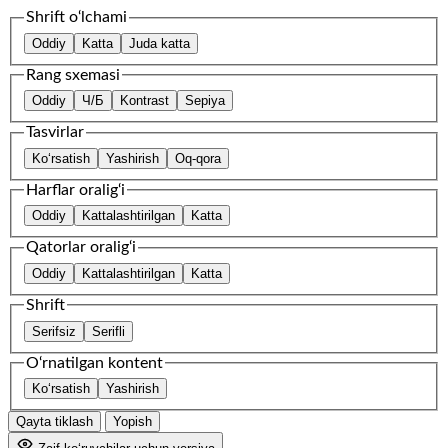
Shrift o‘lchami
Oddiy
Katta
Juda katta
Rang sxemasi
Oddiy
Ч/Б
Kontrast
Sepiya
Tasvirlar
Ko‘rsatish
Yashirish
Oq-qora
Harflar oralig‘i
Oddiy
Kattalashtirilgan
Katta
Qatorlar oralig‘i
Oddiy
Kattalashtirilgan
Katta
Shrift
Serifsiz
Serifli
O‘rnatilgan kontent
Ko‘rsatish
Yashirish
Qayta tiklash
Yopish