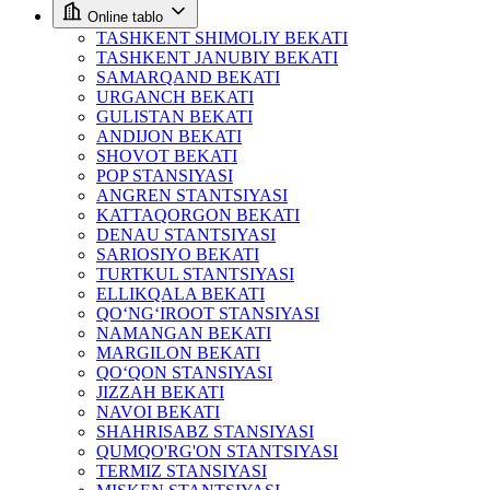
Online tablo
TASHKENT SHIMOLIY BEKATI
TASHKENT JANUBIY BEKATI
SAMARQAND BEKATI
URGANCH BEKATI
GULISTAN BEKATI
ANDIJON BEKATI
SHOVOT BEKATI
POP STANSIYASI
ANGREN STANTSIYASI
KATTAQORGON BEKATI
DENAU STANTSIYASI
SARIOSIYO BEKATI
TURTKUL STANTSIYASI
ELLIKQALA BEKATI
QO‘NG‘IROOT STANSIYASI
NAMANGAN BEKATI
MARGILON BEKATI
QO‘QON STANSIYASI
JIZZAH BEKATI
NAVOI BEKATI
SHAHRISABZ STANSIYASI
QUMQO'RG'ON STANTSIYASI
TERMIZ STANSIYASI