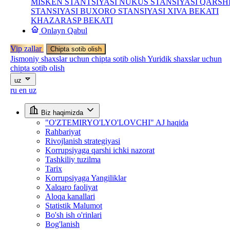
MISKEN STANTSIYASI
NUKUS STANSIYASI
QARSH
STANSIYASI
BUXORO STANSIYASI
XIVA BEKATI
KHAZARASP BEKATI
Onlayn Qabul
Vip zallar
Chipta sotib olish
Jismoniy shaxslar uchun chipta sotib olish
Yuridik shaxslar uchun
chipta sotib olish
uz
ru
en
uz
Biz haqimizda
"O'ZTEMIRYO'LYO'LOVCHI" AJ haqida
Rahbariyat
Rivojlanish strategiyasi
Korrupsiyaga qarshi ichki nazorat
Tashkiliy tuzilma
Tarix
Korrupsiyaga Yangiliklar
Xalqaro faoliyat
Aloqa kanallari
Statistik Malumot
Bo'sh ish o'rinlari
Bog'lanish