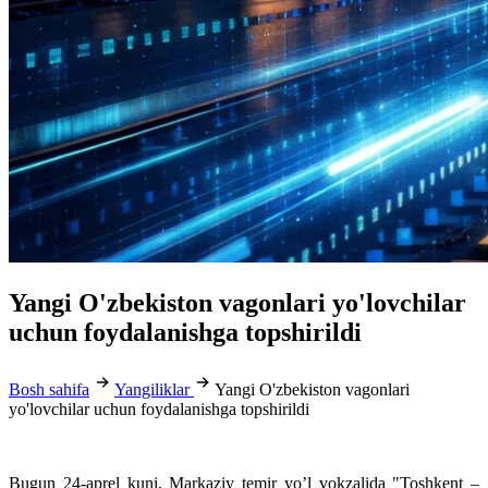
Yangi O'zbekiston vagonlari yo'lovchilar
uchun foydalanishga topshirildi
Bosh sahifa
Yangiliklar
Yangi O'zbekiston vagonlari
yo'lovchilar uchun foydalanishga topshirildi
Bugun 24-aprel kuni, Markaziy temir yo’l vokzalida "Toshkent –