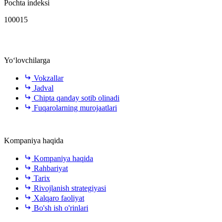
Pochta indeksi
100015
Yo‘lovchilarga
Vokzallar
Jadval
Chipta qanday sotib olinadi
Fuqarolarning murojaatlari
Kompaniya haqida
Kompaniya haqida
Rahbariyat
Tarix
Rivojlanish strategiyasi
Xalqaro faoliyat
Bo'sh ish o'rinlari