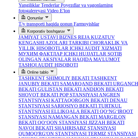
Yangiliklar
Tenderlar
Poyezdlar va vagonlarning
fotogalereyasi
Video
E'lon
Qonunlar
T/y transporti haqida qonun
Farmoyishlar
Korporativ boshqaruv
JAMIYAT USTAVI
BIZNES REJA
KUZATUV
KENGASHI AZOLARI TARKIBI
CHORAKLIK VA
YILLIK HISOBOTLAR
ICHKI AUDIT XIZMATI
МУХИМ ФАКТЛАР
ICHKI HUJJATLAR
SOTIB
OLINGAN AKSIYALAR HAQIDA MA’LUMOT
TASHQI AUDIT HISOBOTI
Online tablo
TASHKENT SHIMOLIY BEKATI
TASHKENT
JANUBIY BEKATI
SAMARQAND BEKATI
URGANC
BEKATI
GULISTAN BEKATI
ANDIJON BEKATI
SHOVOT BEKATI
POP STANSIYASI
ANGREN
STANTSIYASI
KATTAQORGON BEKATI
DENAU
STANTSIYASI
SARIOSIYO BEKATI
TURTKUL
STANTSIYASI
ELLIKQALA BEKATI
QO‘NG‘IROOT
STANSIYASI
NAMANGAN BEKATI
MARGILON
BEKATI
QO‘QON STANSIYASI
JIZZAH BEKATI
NAVOI BEKATI
SHAHRISABZ STANSIYASI
QUMQO'RG'ON STANTSIYASI
TERMIZ STANSIYASI