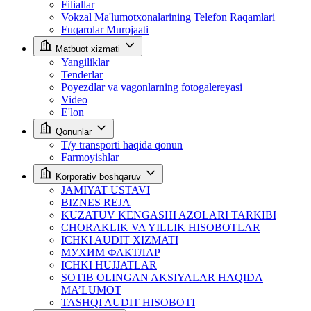
Filiallar
Vokzal Ma'lumotxonalarining Telefon Raqamlari
Fuqarolar Murojaati
Matbuot xizmati
Yangiliklar
Tenderlar
Poyezdlar va vagonlarning fotogalereyasi
Video
E'lon
Qonunlar
T/y transporti haqida qonun
Farmoyishlar
Korporativ boshqaruv
JAMIYAT USTAVI
BIZNES REJA
KUZATUV KENGASHI AZOLARI TARKIBI
CHORAKLIK VA YILLIK HISOBOTLAR
ICHKI AUDIT XIZMATI
МУХИМ ФАКТЛАР
ICHKI HUJJATLAR
SOTIB OLINGAN AKSIYALAR HAQIDA
MA’LUMOT
TASHQI AUDIT HISOBOTI