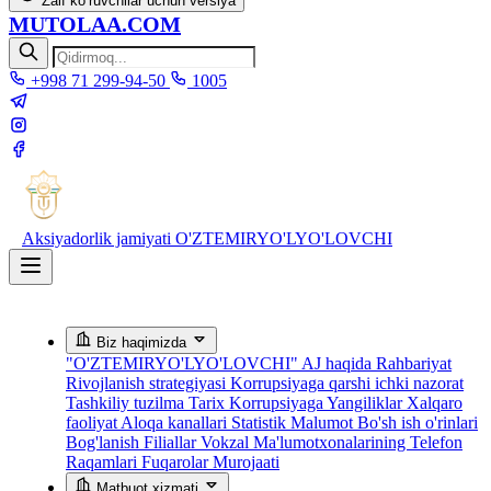
Zaif ko‘ruvchilar uchun versiya
MUTOLAA.COM
+998 71 299-94-50
1005
Aksiyadorlik jamiyati
O'ZTEMIRYO'LYO'LOVCHI
Biz haqimizda
"O'ZTEMIRYO'LYO'LOVCHI" AJ haqida
Rahbariyat
Rivojlanish strategiyasi
Korrupsiyaga qarshi ichki nazorat
Tashkiliy tuzilma
Tarix
Korrupsiyaga Yangiliklar
Xalqaro
faoliyat
Aloqa kanallari
Statistik Malumot
Bo'sh ish o'rinlari
Bog'lanish
Filiallar
Vokzal Ma'lumotxonalarining Telefon
Raqamlari
Fuqarolar Murojaati
Matbuot xizmati