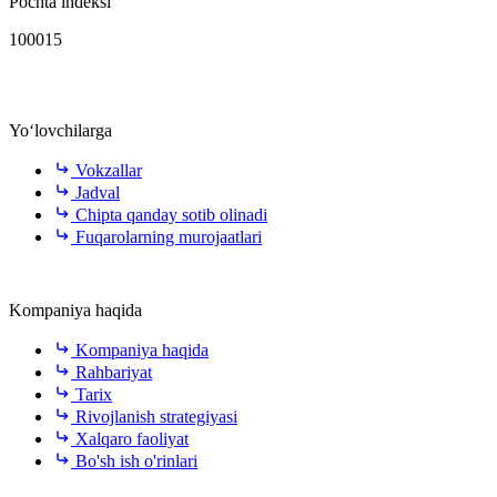
Pochta indeksi
100015
Yo‘lovchilarga
Vokzallar
Jadval
Chipta qanday sotib olinadi
Fuqarolarning murojaatlari
Kompaniya haqida
Kompaniya haqida
Rahbariyat
Tarix
Rivojlanish strategiyasi
Xalqaro faoliyat
Bo'sh ish o'rinlari