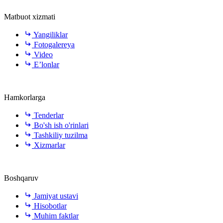
Matbuot xizmati
Yangiliklar
Fotogalereya
Video
E’lonlar
Hamkorlarga
Tenderlar
Bo'sh ish o'rinlari
Tashkiliy tuzilma
Xizmarlar
Boshqaruv
Jamiyat ustavi
Hisobotlar
Muhim faktlar