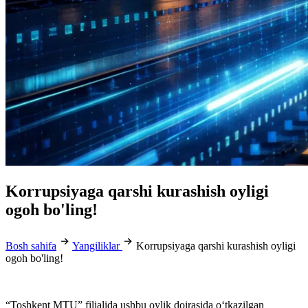
Korrupsiyaga qarshi kurashish oyligi
ogoh bo'ling!
Bosh sahifa
Yangiliklar
Korrupsiyaga qarshi kurashish oyligi
ogoh bo'ling!
“Toshkent MTU” filialida ushbu oylik doirasida oʻtkazilgan