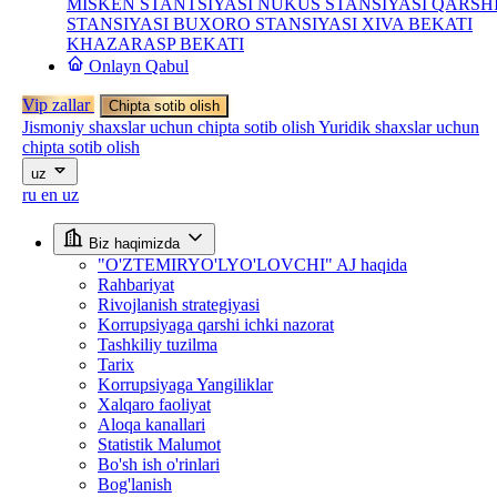
MISKEN STANTSIYASI
NUKUS STANSIYASI
QARSH
STANSIYASI
BUXORO STANSIYASI
XIVA BEKATI
KHAZARASP BEKATI
Onlayn Qabul
Vip zallar
Chipta sotib olish
Jismoniy shaxslar uchun chipta sotib olish
Yuridik shaxslar uchun
chipta sotib olish
uz
ru
en
uz
Biz haqimizda
"O'ZTEMIRYO'LYO'LOVCHI" AJ haqida
Rahbariyat
Rivojlanish strategiyasi
Korrupsiyaga qarshi ichki nazorat
Tashkiliy tuzilma
Tarix
Korrupsiyaga Yangiliklar
Xalqaro faoliyat
Aloqa kanallari
Statistik Malumot
Bo'sh ish o'rinlari
Bog'lanish