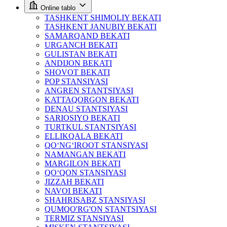
Online tablo
TASHKENT SHIMOLIY BEKATI
TASHKENT JANUBIY BEKATI
SAMARQAND BEKATI
URGANCH BEKATI
GULISTAN BEKATI
ANDIJON BEKATI
SHOVOT BEKATI
POP STANSIYASI
ANGREN STANTSIYASI
KATTAQORGON BEKATI
DENAU STANTSIYASI
SARIOSIYO BEKATI
TURTKUL STANTSIYASI
ELLIKQALA BEKATI
QO‘NG‘IROOT STANSIYASI
NAMANGAN BEKATI
MARGILON BEKATI
QO‘QON STANSIYASI
JIZZAH BEKATI
NAVOI BEKATI
SHAHRISABZ STANSIYASI
QUMQO'RG'ON STANTSIYASI
TERMIZ STANSIYASI