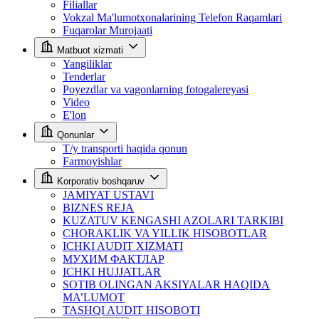
Filiallar
Vokzal Ma'lumotxonalarining Telefon Raqamlari
Fuqarolar Murojaati
Matbuot xizmati
Yangiliklar
Tenderlar
Poyezdlar va vagonlarning fotogalereyasi
Video
E'lon
Qonunlar
T/y transporti haqida qonun
Farmoyishlar
Korporativ boshqaruv
JAMIYAT USTAVI
BIZNES REJA
KUZATUV KENGASHI AZOLARI TARKIBI
CHORAKLIK VA YILLIK HISOBOTLAR
ICHKI AUDIT XIZMATI
МУХИМ ФАКТЛАР
ICHKI HUJJATLAR
SOTIB OLINGAN AKSIYALAR HAQIDA
MA’LUMOT
TASHQI AUDIT HISOBOTI