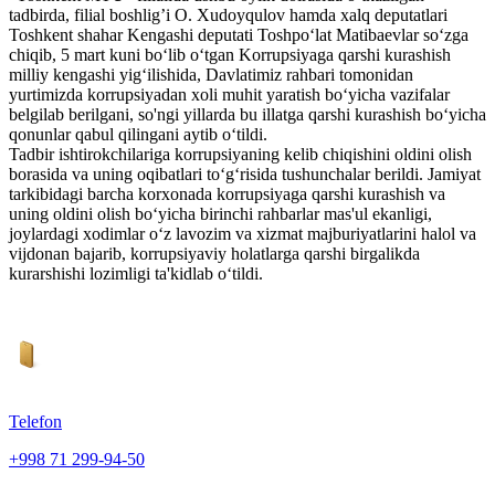
tadbirda, filial boshlig’i O. Xudoyqulov hamda xalq deputatlari
Toshkent shahar Kengashi deputati Toshpoʻlat Matibaevlar soʻzga
chiqib, 5 mart kuni boʻlib oʻtgan Korrupsiyaga qarshi kurashish
milliy kengashi yigʻilishida, Davlatimiz rahbari tomonidan
yurtimizda korrupsiyadan xoli muhit yaratish boʻyicha vazifalar
belgilab berilgani, so'ngi yillarda bu illatga qarshi kurashish boʻyicha
qonunlar qabul qilingani aytib oʻtildi.
Tadbir ishtirokchilariga korrupsiyaning kelib chiqishini oldini olish
borasida va uning oqibatlari toʻgʻrisida tushunchalar berildi. Jamiyat
tarkibidagi barcha korxonada korrupsiyaga qarshi kurashish va
uning oldini olish boʻyicha birinchi rahbarlar mas'ul ekanligi,
joylardagi xodimlar oʻz lavozim va xizmat majburiyatlarini halol va
vijdonan bajarib, korrupsiyaviy holatlarga qarshi birgalikda
kurarshishi lozimligi ta'kidlab oʻtildi.
Telefon
+998 71 299-94-50