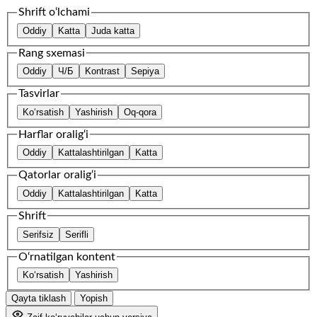
Shrift o‘lchami
Oddiy
Katta
Juda katta
Rang sxemasi
Oddiy
Ч/Б
Kontrast
Sepiya
Tasvirlar
Ko‘rsatish
Yashirish
Oq-qora
Harflar oralig‘i
Oddiy
Kattalashtirilgan
Katta
Qatorlar oralig‘i
Oddiy
Kattalashtirilgan
Katta
Shrift
Serifsiz
Serifli
O‘rnatilgan kontent
Ko‘rsatish
Yashirish
Qayta tiklash
Yopish