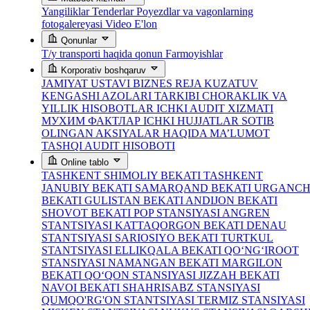
Yangiliklar
Tenderlar
Poyezdlar va vagonlarning
fotogalereyasi
Video
E'lon
Qonunlar
T/y transporti haqida qonun
Farmoyishlar
Korporativ boshqaruv
JAMIYAT USTAVI
BIZNES REJA
KUZATUV
KENGASHI AZOLARI TARKIBI
CHORAKLIK VA
YILLIK HISOBOTLAR
ICHKI AUDIT XIZMATI
МУХИМ ФАКТЛАР
ICHKI HUJJATLAR
SOTIB
OLINGAN AKSIYALAR HAQIDA MA’LUMOT
TASHQI AUDIT HISOBOTI
Online tablo
TASHKENT SHIMOLIY BEKATI
TASHKENT
JANUBIY BEKATI
SAMARQAND BEKATI
URGANC
BEKATI
GULISTAN BEKATI
ANDIJON BEKATI
SHOVOT BEKATI
POP STANSIYASI
ANGREN
STANTSIYASI
KATTAQORGON BEKATI
DENAU
STANTSIYASI
SARIOSIYO BEKATI
TURTKUL
STANTSIYASI
ELLIKQALA BEKATI
QO‘NG‘IROOT
STANSIYASI
NAMANGAN BEKATI
MARGILON
BEKATI
QO‘QON STANSIYASI
JIZZAH BEKATI
NAVOI BEKATI
SHAHRISABZ STANSIYASI
QUMQO'RG'ON STANTSIYASI
TERMIZ STANSIYASI