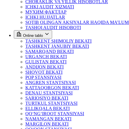
CHORAKLIK VA YILLIK HISOBOTLAR
ICHKI AUDIT XIZMATI
МУХИМ ФАКТЛАР
ICHKI HUJJATLAR
SOTIB OLINGAN AKSIYALAR HAQIDA MA’LU
TASHQI AUDIT HISOBOTI
Online tablo
TASHKENT SHIMOLIY BEKATI
TASHKENT JANUBIY BEKATI
SAMARQAND BEKATI
URGANCH BEKATI
GULISTAN BEKATI
ANDIJON BEKATI
SHOVOT BEKATI
POP STANSIYASI
ANGREN STANTSIYASI
KATTAQORGON BEKATI
DENAU STANTSIYASI
SARIOSIYO BEKATI
TURTKUL STANTSIYASI
ELLIKQALA BEKATI
QO‘NG‘IROOT STANSIYASI
NAMANGAN BEKATI
MARGILON BEKATI