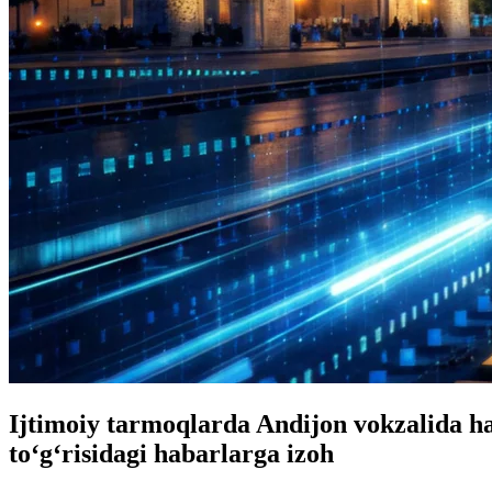
Ijtimoiy tarmoqlarda Andijon vokzalida ha
toʻgʻrisidagi habarlarga izoh