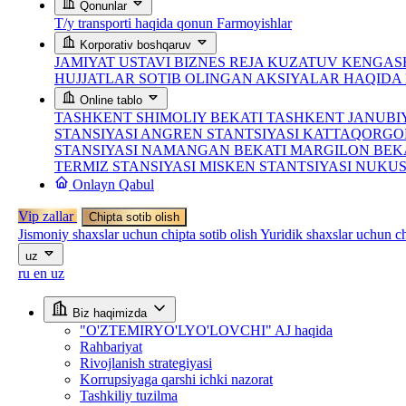
Qonunlar
T/y transporti haqida qonun
Farmoyishlar
Korporativ boshqaruv
JAMIYAT USTAVI
BIZNES REJA
KUZATUV KENGASH
HUJJATLAR
SOTIB OLINGAN AKSIYALAR HAQID
Online tablo
TASHKENT SHIMOLIY BEKATI
TASHKENT JANUBI
STANSIYASI
ANGREN STANTSIYASI
KATTAQORGO
STANSIYASI
NAMANGAN BEKATI
MARGILON BEK
TERMIZ STANSIYASI
MISKEN STANTSIYASI
NUKUS
Onlayn Qabul
Vip zallar
Chipta sotib olish
Jismoniy shaxslar uchun chipta sotib olish
Yuridik shaxslar uchun ch
uz
ru
en
uz
Biz haqimizda
"O'ZTEMIRYO'LYO'LOVCHI" AJ haqida
Rahbariyat
Rivojlanish strategiyasi
Korrupsiyaga qarshi ichki nazorat
Tashkiliy tuzilma