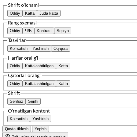
Shrift o‘lchami
Oddiy
Katta
Juda katta
Rang sxemasi
Oddiy
Ч/Б
Kontrast
Sepiya
Tasvirlar
Ko‘rsatish
Yashirish
Oq-qora
Harflar oralig‘i
Oddiy
Kattalashtirilgan
Katta
Qatorlar oralig‘i
Oddiy
Kattalashtirilgan
Katta
Shrift
Serifsiz
Serifli
O‘rnatilgan kontent
Ko‘rsatish
Yashirish
Qayta tiklash
Yopish