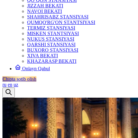
QO‘QON STANSIYASI
JIZZAH BEKATI
NAVOI BEKATI
SHAHRISABZ STANSIYASI
QUMQO'RG'ON STANTSIYASI
TERMIZ STANSIYASI
MISKEN STANTSIYASI
NUKUS STANSIYASI
QARSHI STANSIYASI
BUXORO STANSIYASI
XIVA BEKATI
KHAZARASP BEKATI
Onlayn Qabul
Chipta sotib olish
ru
en
uz