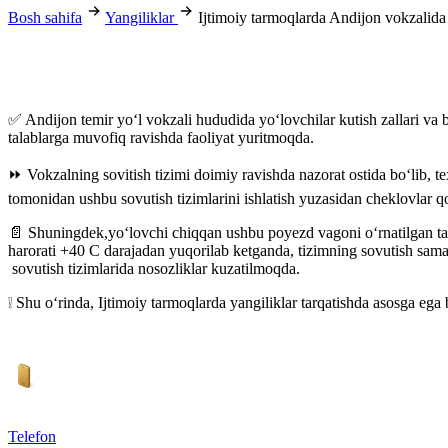
Bosh sahifa
Yangiliklar
Ijtimoiy tarmoqlarda Andijon vokzalida
✅ Andijon temir yo‘l vokzali hududida yo‘lovchilar kutish zallari va b
talablarga muvofiq ravishda faoliyat yuritmoqda.
⏩ Vokzalning sovitish tizimi doimiy ravishda nazorat ostida bo‘lib, 
tomonidan ushbu sovutish tizimlarini ishlatish yuzasidan cheklovlar 
📄 Shuningdek,yoʻlovchi chiqqan ushbu poyezd vagoni o‘rnatilgan tart
harorati +40 C darajadan yuqorilab ketganda, tizimning sovutish sama
sovutish tizimlarida nosozliklar kuzatilmoqda.
❕ Shu oʻrinda, Ijtimoiy tarmoqlarda yangiliklar tarqatishda asosga eg
Telefon