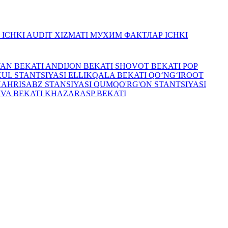
R
ICHKI AUDIT XIZMATI
МУХИМ ФАКТЛАР
ICHKI
TAN BEKATI
ANDIJON BEKATI
SHOVOT BEKATI
POP
UL STANTSIYASI
ELLIKQALA BEKATI
QO‘NG‘IROOT
HAHRISABZ STANSIYASI
QUMQO'RG'ON STANTSIYASI
IVA BEKATI
KHAZARASP BEKATI