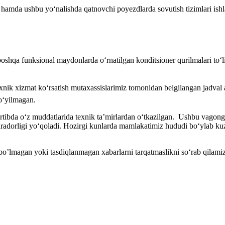
 hamda ushbu yoʻnalishda qatnovchi poyezdlarda sovutish tizimlari ishl
oshqa funksional maydonlarda o‘rnatilgan konditsioner qurilmalari to‘li
texnik xizmat ko‘rsatish mutaxassislarimiz tomonidan belgilangan jadva
qoʻyilmagan.
ibda o‘z muddatlarida texnik ta’mirlardan o‘tkazilgan. Ushbu vagonga o‘
radorligi yo‘qoladi. Hozirgi kunlarda mamlakatimiz hududi bo‘ylab kuz
a bo’lmagan yoki tasdiqlanmagan xabarlarni tarqatmaslikni soʻrab qilamiz