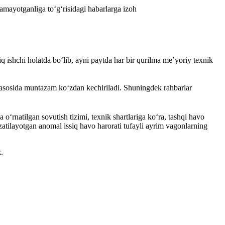
amayotganliga toʻgʻrisidagi habarlarga izoh
q ishchi holatda bo‘lib, ayni paytda har bir qurilma me’yoriy texnik
l asosida muntazam ko‘zdan kechiriladi. Shuningdek rahbarlar
rnatilgan sovutish tizimi, texnik shartlariga ko‘ra, tashqi havo
atilayotgan anomal issiq havo harorati tufayli ayrim vagonlarning
.