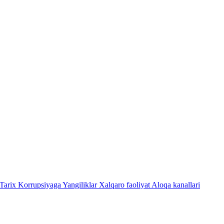
Tarix
Korrupsiyaga Yangiliklar
Xalqaro faoliyat
Aloqa kanallari