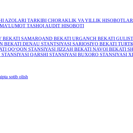
I AZOLARI TARKIBI
CHORAKLIK VA YILLIK HISOBOTLA
A MA’LUMOT
TASHQI AUDIT HISOBOTI
Y BEKATI
SAMARQAND BEKATI
URGANCH BEKATI
GULIS
N BEKATI
DENAU STANTSIYASI
SARIOSIYO BEKATI
TURTK
ATI
QO‘QON STANSIYASI
JIZZAH BEKATI
NAVOI BEKATI
S
 STANSIYASI
QARSHI STANSIYASI
BUXORO STANSIYASI
X
ipta sotib olish