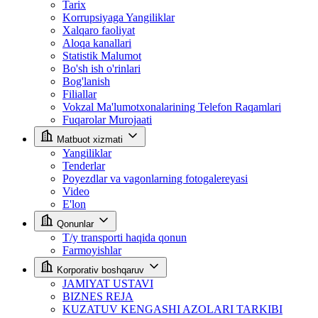
Tarix
Korrupsiyaga Yangiliklar
Xalqaro faoliyat
Aloqa kanallari
Statistik Malumot
Bo'sh ish o'rinlari
Bog'lanish
Filiallar
Vokzal Ma'lumotxonalarining Telefon Raqamlari
Fuqarolar Murojaati
Matbuot xizmati
Yangiliklar
Tenderlar
Poyezdlar va vagonlarning fotogalereyasi
Video
E'lon
Qonunlar
T/y transporti haqida qonun
Farmoyishlar
Korporativ boshqaruv
JAMIYAT USTAVI
BIZNES REJA
KUZATUV KENGASHI AZOLARI TARKIBI