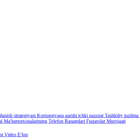
lanish strategiyasi
Korrupsiyaga qarshi ichki nazorat
Tashkiliy tuzilma
l Ma'lumotxonalarining Telefon Raqamlari
Fuqarolar Murojaati
asi
Video
E'lon