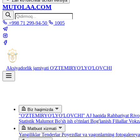
Zaif ko‘ruvchilar uchun versiya
MUTOLAA.COM
+998 71 299-94-50
1005
Aksiyadorlik jamiyati
O'ZTEMIRYO'LYO'LOVCHI
Biz haqimizda
"O'ZTEMIRYO'LYO'LOVCHI" AJ haqida
Rahbariyat
Rivoj
Statistik Malumot
Bo'sh ish o'rinlari
Bog'lanish
Filiallar
Vokza
Matbuot xizmati
Yangiliklar
Tenderlar
Poyezdlar va vagonlarning fotogalerey