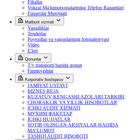
Filiallar
Vokzal Ma'lumotxonalarining Telefon Raqamlari
Fuqarolar Murojaati
Matbuot xizmati
Yangiliklar
Tenderlar
Poyezdlar va vagonlarning fotogalereyasi
Video
E'lon
Qonunlar
T/y transporti haqida qonun
Farmoyishlar
Korporativ boshqaruv
JAMIYAT USTAVI
BIZNES REJA
KUZATUV KENGASHI AZOLARI TARKIBI
CHORAKLIK VA YILLIK HISOBOTLAR
ICHKI AUDIT XIZMATI
МУХИМ ФАКТЛАР
ICHKI HUJJATLAR
SOTIB OLINGAN AKSIYALAR HAQIDA
MA’LUMOT
TASHQI AUDIT HISOBOTI