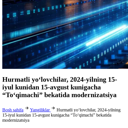
Hurmatli yo‘lovchilar, 2024-yilning 15-
iyul kunidan 15-avgust kunigacha
“To‘qimachi” bekatida modernizatsiya
Bosh sahifa
Yangiliklar
Hurmatli yo‘lovchilar, 2024-yilning
15-iyul kunidan 15-avgust kunigacha “To‘qimachi” bekatida
modernizatsiya