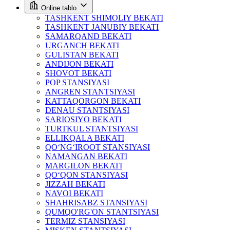
Online tablo
TASHKENT SHIMOLIY BEKATI
TASHKENT JANUBIY BEKATI
SAMARQAND BEKATI
URGANCH BEKATI
GULISTAN BEKATI
ANDIJON BEKATI
SHOVOT BEKATI
POP STANSIYASI
ANGREN STANTSIYASI
KATTAQORGON BEKATI
DENAU STANTSIYASI
SARIOSIYO BEKATI
TURTKUL STANTSIYASI
ELLIKQALA BEKATI
QO‘NG‘IROOT STANSIYASI
NAMANGAN BEKATI
MARGILON BEKATI
QO‘QON STANSIYASI
JIZZAH BEKATI
NAVOI BEKATI
SHAHRISABZ STANSIYASI
QUMQO'RG'ON STANTSIYASI
TERMIZ STANSIYASI