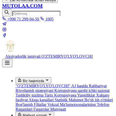
Zaif ko‘ruvchilar uchun versiya
MUTOLAA.COM
+998 71 299-94-50
1005
Aksiyadorlik jamiyati
O'ZTEMIRYO'LYO'LOVCHI
Biz haqimizda
"O'ZTEMIRYO'LYO'LOVCHI" AJ haqida
Rahbariyat
Rivojlanish strategiyasi
Korrupsiyaga qarshi ichki nazorat
Tashkiliy tuzilma
Tarix
Korrupsiyaga Yangiliklar
Xalqaro
faoliyat
Aloqa kanallari
Statistik Malumot
Bo'sh ish o'rinlari
Bog'lanish
Filiallar
Vokzal Ma'lumotxonalarining Telefon
Raqamlari
Fuqarolar Murojaati
Matbuot xizmati