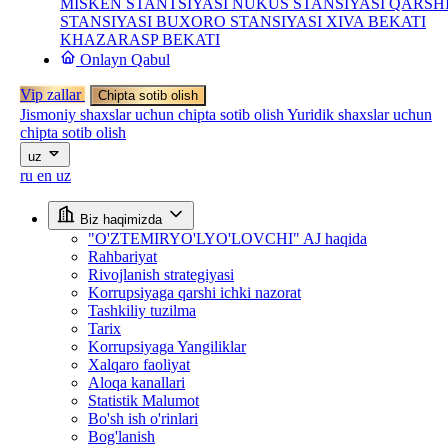
MISKEN STANTSIYASI
NUKUS STANSIYASI
QARSH
STANSIYASI
BUXORO STANSIYASI
XIVA BEKATI
KHAZARASP BEKATI
Onlayn Qabul
Vip zallar
Chipta sotib olish
Jismoniy shaxslar uchun chipta sotib olish
Yuridik shaxslar uchun
chipta sotib olish
uz
ru
en
uz
Biz haqimizda
"O'ZTEMIRYO'LYO'LOVCHI" AJ haqida
Rahbariyat
Rivojlanish strategiyasi
Korrupsiyaga qarshi ichki nazorat
Tashkiliy tuzilma
Tarix
Korrupsiyaga Yangiliklar
Xalqaro faoliyat
Aloqa kanallari
Statistik Malumot
Bo'sh ish o'rinlari
Bog'lanish