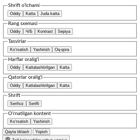
Shrift o‘lchami
Oddiy
Katta
Juda katta
Rang sxemasi
Oddiy
Ч/Б
Kontrast
Sepiya
Tasvirlar
Ko‘rsatish
Yashirish
Oq-qora
Harflar oralig‘i
Oddiy
Kattalashtirilgan
Katta
Qatorlar oralig‘i
Oddiy
Kattalashtirilgan
Katta
Shrift
Serifsiz
Serifli
O‘rnatilgan kontent
Ko‘rsatish
Yashirish
Qayta tiklash
Yopish