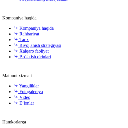
Kompaniya haqida
Kompaniya haqida
Rahbariyat
Tarix
Rivojlanish strategiyasi
Xalqaro faoliyat
Bo'sh ish o'rinlari
Matbuot xizmati
Yangiliklar
Fotogalereya
Video
E’lonlar
Hamkorlarga