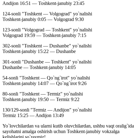
Andijon 16:51 — Toshkent-janubiy 23:45
124-sonli "Toshkent — Volgograd" yo`nalishi
Toshkent-janubiy 0:05 — Volgograd 9:30
123-sonli "Volgograd — Toshkent" yo`nalishi
Volgograd 19:59 — Toshkent-janubiy 7:15
302-sonli "Toshkent — Dushanbe" yo`nalishi
Toshkent-janubiy 15:22 — Dushanbe
301-sonli "Dushanbe — Toshkent" yo`nalishi
Dushanbe — Toshkent-janubiy 14:05
54-sonli "Toshkent — Qo`ng`irot" yo`nalishi
Toshkent-janubiy 14:07 — Qo`ng`irot 9:26
80-sonli "Toshkent — Termiz" yo`nalishi
Toshkent-janubiy 19:50 — Termiz 9:22
130/129-sonli "Termiz — Andijon" yo`nalishi
Termiz 15:25 — Andijon 13:49
Yo`lovchilardan va ularni kutib oluvchilardan, ushbu vaqt oralig`ida
sayohatni amalga oshirish uchun Toshkent-janubiy vokzalga
kelishlarini so`raymiz!