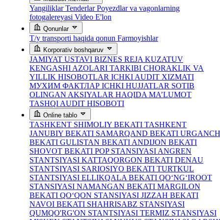
Yangiliklar
Tenderlar
Poyezdlar va vagonlarning
fotogalereyasi
Video
E'lon
Qonunlar
T/y transporti haqida qonun
Farmoyishlar
Korporativ boshqaruv
JAMIYAT USTAVI
BIZNES REJA
KUZATUV
KENGASHI AZOLARI TARKIBI
CHORAKLIK VA
YILLIK HISOBOTLAR
ICHKI AUDIT XIZMATI
МУХИМ ФАКТЛАР
ICHKI HUJJATLAR
SOTIB
OLINGAN AKSIYALAR HAQIDA MA’LUMOT
TASHQI AUDIT HISOBOTI
Online tablo
TASHKENT SHIMOLIY BEKATI
TASHKENT
JANUBIY BEKATI
SAMARQAND BEKATI
URGANC
BEKATI
GULISTAN BEKATI
ANDIJON BEKATI
SHOVOT BEKATI
POP STANSIYASI
ANGREN
STANTSIYASI
KATTAQORGON BEKATI
DENAU
STANTSIYASI
SARIOSIYO BEKATI
TURTKUL
STANTSIYASI
ELLIKQALA BEKATI
QO‘NG‘IROOT
STANSIYASI
NAMANGAN BEKATI
MARGILON
BEKATI
QO‘QON STANSIYASI
JIZZAH BEKATI
NAVOI BEKATI
SHAHRISABZ STANSIYASI
QUMQO'RG'ON STANTSIYASI
TERMIZ STANSIYASI