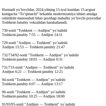
Hurmatli yo‘lovchilar, 2024-yilning 15-iyul kunidan 15-avgust
kunigacha “To‘qimachi” bekatida modernizatsiya ishlari amalga
oshirilishi munosabati bilan quyidagi mahalliy yo‘lovchi poyezdlar
Toshkent-Janubiy vokzalidan harakatlanadi:
730-sonli "Toshkent — Andijon" yo`nalishi
Toshkent-janubiy 7:55 — Andijon 14:11
729-sonli "Andijon — Toshkent" yo`nalishi
Andijon 15:53 — Toshkent-janubiy 21:47
732/734/92-sonli "Toshkent — Andijon" yo`nalishi
Toshkent-janubiy 18:01 — Andijon 0:31
731/733-sonli "Andijon — Toshkent" yo`nalishi
Andijon 6:21 — Toshkent-janubiy 12:21
94-sonli "Toshkent — Andijon" yo`nalishi
Toshkent-janubiy 6:07 — Andijon 13:17
96-sonli "Toshkent — Andijon" yo`nalishi
Toshkent-janubiy 10:25 — Andijon 18:00
91/93/95-sonli "Andijon — Toshkent" yo`nalishi