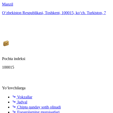
Manzil
O‘zbekiston Respublikasi, Toshkent, 100015, ko‘ch. Turkiston, 7
Pochta indeksi
100015
Yo‘lovchilarga
Vokzallar
Jadval
Chipta qanday sotib olinadi
Fuqarolarning murojaatlari