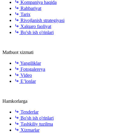
Kompaniya haqida
Rahbariyat
Tarix
Rivojlanish strategiyasi
Xalqaro faoliyat
Bo'sh ish o'rinlari
Matbuot xizmati
Yangiliklar
Fotogalereya
Video
E’lonlar
Hamkorlarga
Tenderlar
Bo'sh ish o'rinlari
Tashkiliy tuzilma
Xizmarlar