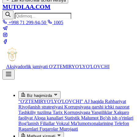
Zaif ko‘ruvchilar uchun versiya
MUTOLAA.COM
+998 71 299-94-50
1005
Aksiyadorlik jamiyati
O'ZTEMIRYO'LYO'LOVCHI
Biz haqimizda
"O'ZTEMIRYO'LYO'LOVCHI" AJ haqida
Rahbariyat
Rivojlanish strategiyasi
Korrupsiyaga qarshi ichki nazorat
Tashkiliy tuzilma
Tarix
Korrupsiyaga Yangiliklar
Xalqaro
faoliyat
Aloqa kanallari
Statistik Malumot
Bo'sh ish o'rinlari
Bog'lanish
Filiallar
Vokzal Ma'lumotxonalarining Telefon
Raqamlari
Fuqarolar Murojaati
Matbuot xizmati