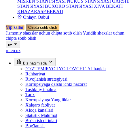
MISKEN STANTSIYASI
NUKUS STANSIYASI
QARSH
STANSIYASI
BUXORO STANSIYASI
XIVA BEKATI
KHAZARASP BEKATI
Onlayn Qabul
Vip zallar
Chipta sotib olish
Jismoniy shaxslar uchun chipta sotib olish
Yuridik shaxslar uchun
chipta sotib olish
uz
ru
en
uz
Biz haqimizda
"O'ZTEMIRYO'LYO'LOVCHI" AJ haqida
Rahbariyat
Rivojlanish strategiyasi
Korrupsiyaga qarshi ichki nazorat
Tashkiliy tuzilma
Tarix
Korrupsiyaga Yangiliklar
Xalqaro faoliyat
Aloqa kanallari
Statistik Malumot
Bo'sh ish o'rinlari
Bog'lanish