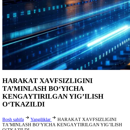
HАRАKАT XАVFSIZLIGINI
TА’MINLАSH BO‘YICHА
KENGАYTIRILGАN YIGʼILISH
O‘TKАZILDI
Bosh sahifa
Yangiliklar
HАRАKАT XАVFSIZLIGINI
TА’MINLАSH BO‘YICHА KENGАYTIRILGАN YIGʼILISH
O‘TKАZILDI