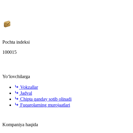
Pochta indeksi
100015
Yo‘lovchilarga
Vokzallar
Jadval
Chipta qanday sotib olinadi
Fuqarolarning murojaatlari
Kompaniya haqida