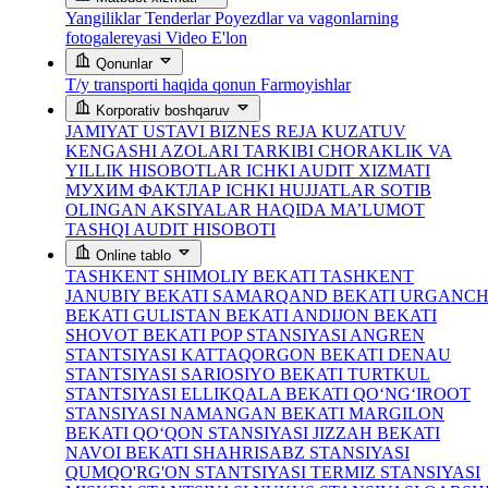
Yangiliklar
Tenderlar
Poyezdlar va vagonlarning
fotogalereyasi
Video
E'lon
Qonunlar
T/y transporti haqida qonun
Farmoyishlar
Korporativ boshqaruv
JAMIYAT USTAVI
BIZNES REJA
KUZATUV
KENGASHI AZOLARI TARKIBI
CHORAKLIK VA
YILLIK HISOBOTLAR
ICHKI AUDIT XIZMATI
МУХИМ ФАКТЛАР
ICHKI HUJJATLAR
SOTIB
OLINGAN AKSIYALAR HAQIDA MA’LUMOT
TASHQI AUDIT HISOBOTI
Online tablo
TASHKENT SHIMOLIY BEKATI
TASHKENT
JANUBIY BEKATI
SAMARQAND BEKATI
URGANC
BEKATI
GULISTAN BEKATI
ANDIJON BEKATI
SHOVOT BEKATI
POP STANSIYASI
ANGREN
STANTSIYASI
KATTAQORGON BEKATI
DENAU
STANTSIYASI
SARIOSIYO BEKATI
TURTKUL
STANTSIYASI
ELLIKQALA BEKATI
QO‘NG‘IROOT
STANSIYASI
NAMANGAN BEKATI
MARGILON
BEKATI
QO‘QON STANSIYASI
JIZZAH BEKATI
NAVOI BEKATI
SHAHRISABZ STANSIYASI
QUMQO'RG'ON STANTSIYASI
TERMIZ STANSIYASI