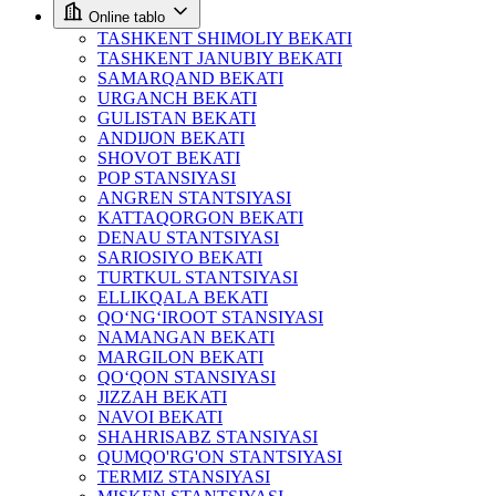
Online tablo
TASHKENT SHIMOLIY BEKATI
TASHKENT JANUBIY BEKATI
SAMARQAND BEKATI
URGANCH BEKATI
GULISTAN BEKATI
ANDIJON BEKATI
SHOVOT BEKATI
POP STANSIYASI
ANGREN STANTSIYASI
KATTAQORGON BEKATI
DENAU STANTSIYASI
SARIOSIYO BEKATI
TURTKUL STANTSIYASI
ELLIKQALA BEKATI
QO‘NG‘IROOT STANSIYASI
NAMANGAN BEKATI
MARGILON BEKATI
QO‘QON STANSIYASI
JIZZAH BEKATI
NAVOI BEKATI
SHAHRISABZ STANSIYASI
QUMQO'RG'ON STANTSIYASI
TERMIZ STANSIYASI