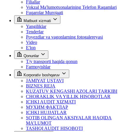
Filiallar
Vokzal Ma'lumotxonalarining Telefon Raqamlari
Fuqarolar Murojaati
Matbuot xizmati
Yangiliklar
Tenderlar
Poyezdlar va vagonlarning fotogalereyasi
Video
E'lon
Qonunlar
T/y transporti haqida qonun
Farmoyishlar
Korporativ boshqaruv
JAMIYAT USTAVI
BIZNES REJA
KUZATUV KENGASHI AZOLARI TARKIBI
CHORAKLIK VA YILLIK HISOBOTLAR
ICHKI AUDIT XIZMATI
МУХИМ ФАКТЛАР
ICHKI HUJJATLAR
SOTIB OLINGAN AKSIYALAR HAQIDA
MA’LUMOT
TASHQI AUDIT HISOBOTI