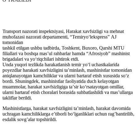
Transport nazorati inspektsiyasi, Harakat xavfsizligi va mehnat
muhofazasi nazorati departamenti, “Temiryo‘lekspress” АJ
tomonidan
tashkil etilgan ushbu tadbirda, Toshkent, Buxoro, Qarshi MTU
filiallari va boshqa masʼul rahbarlar hamda “Аfrosiyob” mashinist
brigadalari va yo‘riqchilari ishtirok etdi.
Unda yuqori tezlikda harakatlanish temir yo‘l uchastkalarida
poyezdlar harakati xavfsizligini taʼminlash, mashinistlar tomonidan
aniqlanayotgan kamchiliklar va ularni bartaraf etish xususida so‘z
bordi. Shuningdek, mashinistlar faoliyatida duch kelayotgan
muammolar, harakat xavfsizligiga taʼsir ko‘rsatayotgan omillar,
ularni bartaraf etish choralari borasida suhbatlashildi va masʼullarga
takliflar berildi.
Mashinistlarga, harakat xavfsizligini taʼminlash, harakat davomida
uchragan kamchiliklarga eʼtiborli bo‘lganliklari uchun ragʼbantirilib,
esdalik sovgʼalar topshirildi.