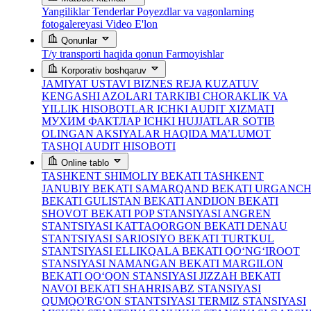
Yangiliklar
Tenderlar
Poyezdlar va vagonlarning
fotogalereyasi
Video
E'lon
Qonunlar
T/y transporti haqida qonun
Farmoyishlar
Korporativ boshqaruv
JAMIYAT USTAVI
BIZNES REJA
KUZATUV
KENGASHI AZOLARI TARKIBI
CHORAKLIK VA
YILLIK HISOBOTLAR
ICHKI AUDIT XIZMATI
МУХИМ ФАКТЛАР
ICHKI HUJJATLAR
SOTIB
OLINGAN AKSIYALAR HAQIDA MA’LUMOT
TASHQI AUDIT HISOBOTI
Online tablo
TASHKENT SHIMOLIY BEKATI
TASHKENT
JANUBIY BEKATI
SAMARQAND BEKATI
URGANC
BEKATI
GULISTAN BEKATI
ANDIJON BEKATI
SHOVOT BEKATI
POP STANSIYASI
ANGREN
STANTSIYASI
KATTAQORGON BEKATI
DENAU
STANTSIYASI
SARIOSIYO BEKATI
TURTKUL
STANTSIYASI
ELLIKQALA BEKATI
QO‘NG‘IROOT
STANSIYASI
NAMANGAN BEKATI
MARGILON
BEKATI
QO‘QON STANSIYASI
JIZZAH BEKATI
NAVOI BEKATI
SHAHRISABZ STANSIYASI
QUMQO'RG'ON STANTSIYASI
TERMIZ STANSIYASI