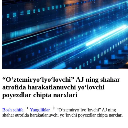
“O‘ztemiryo‘lyo‘lovchi” AJ ning shahar
atrofida harakatlanuvchi yo‘lovchi
poyezdlar chipta narxlari
Bosh sahifa
Yangiliklar
“O‘ztemiryo‘lyo‘lovchi” AJ ning
shahar atrofida harakatlanuvchi yo‘lovchi poyezdlar chipta narxlari