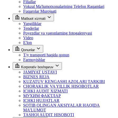
Filiallar
Vokzal Ma'lumotxonalarining Telefon Raqamlari
Fuqarolar Murojaati
Matbuot xizmati
Yangiliklar
Tenderlar
Poyezdlar va vagonlarning fotogalereyasi
Video
E'lon
Qonunlar
T/y transporti haqida qonun
Farmoyishlar
Korporativ boshqaruv
JAMIYAT USTAVI
BIZNES REJA
KUZATUV KENGASHI AZOLARI TARKIBI
CHORAKLIK VA YILLIK HISOBOTLAR
ICHKI AUDIT XIZMATI
МУХИМ ФАКТЛАР
ICHKI HUJJATLAR
SOTIB OLINGAN AKSIYALAR HAQIDA
MA’LUMOT
TASHQI AUDIT HISOBOTI