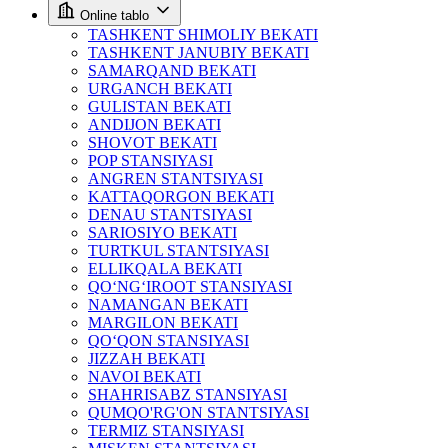
Online tablo
TASHKENT SHIMOLIY BEKATI
TASHKENT JANUBIY BEKATI
SAMARQAND BEKATI
URGANCH BEKATI
GULISTAN BEKATI
ANDIJON BEKATI
SHOVOT BEKATI
POP STANSIYASI
ANGREN STANTSIYASI
KATTAQORGON BEKATI
DENAU STANTSIYASI
SARIOSIYO BEKATI
TURTKUL STANTSIYASI
ELLIKQALA BEKATI
QO‘NG‘IROOT STANSIYASI
NAMANGAN BEKATI
MARGILON BEKATI
QO‘QON STANSIYASI
JIZZAH BEKATI
NAVOI BEKATI
SHAHRISABZ STANSIYASI
QUMQO'RG'ON STANTSIYASI
TERMIZ STANSIYASI