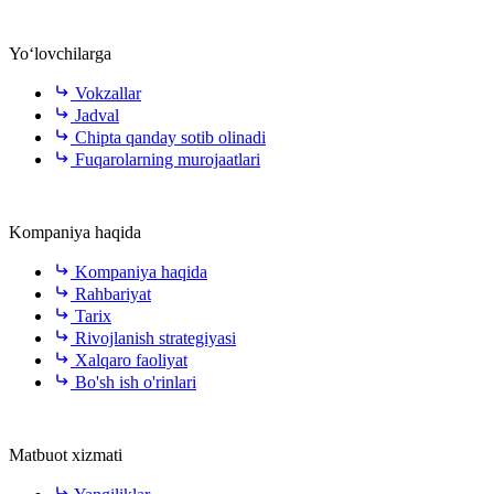
Yo‘lovchilarga
Vokzallar
Jadval
Chipta qanday sotib olinadi
Fuqarolarning murojaatlari
Kompaniya haqida
Kompaniya haqida
Rahbariyat
Tarix
Rivojlanish strategiyasi
Xalqaro faoliyat
Bo'sh ish o'rinlari
Matbuot xizmati