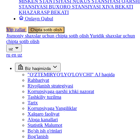
MISKEN STANTSIYASI
NUKUS STANSIYASI
QARSH
STANSIYASI
BUXORO STANSIYASI
XIVA BEKATI
KHAZARASP BEKATI
Onlayn Qabul
Vip zallar
Chipta sotib olish
Jismoniy shaxslar uchun chipta sotib olish
Yuridik shaxslar uchun
chipta sotib olish
uz
ru
en
uz
Biz haqimizda
"O'ZTEMIRYO'LYO'LOVCHI" AJ haqida
Rahbariyat
Rivojlanish strategiyasi
Korrupsiyaga qarshi ichki nazorat
Tashkiliy tuzilma
Tarix
Korrupsiyaga Yangiliklar
Xalqaro faoliyat
Aloqa kanallari
Statistik Malumot
Bo'sh ish o'rinlari
Bog'lanish