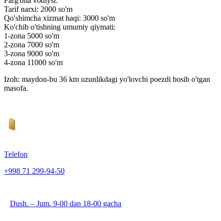
Farg'ona vodiysi:
Tarif narxi: 2000 so'm
Qo'shimcha xizmat haqi: 3000 so'm
Ko'chib o'tishning umumiy qiymati:
1-zona 5000 so'm
2-zona 7000 so'm
3-zona 9000 so'm
4-zona 11000 so'm
Izoh: maydon-bu 36 km uzunlikdagi yo'lovchi poezdi bosib o'tgan
masofa.
Telefon
+998 71 299-94-50
Dush. – Jum. 9-00 dan 18-00 gacha