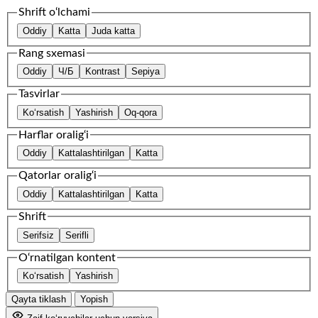
Shrift o‘lchami
Oddiy
Katta
Juda katta
Rang sxemasi
Oddiy
Ч/Б
Kontrast
Sepiya
Tasvirlar
Ko‘rsatish
Yashirish
Oq-qora
Harflar oralig‘i
Oddiy
Kattalashtirilgan
Katta
Qatorlar oralig‘i
Oddiy
Kattalashtirilgan
Katta
Shrift
Serifsiz
Serifli
O‘rnatilgan kontent
Ko‘rsatish
Yashirish
Qayta tiklash
Yopish