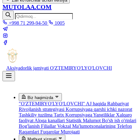
Zaif ko‘ruvchilar uchun versiya
MUTOLAA.COM
+998 71 299-94-50
1005
Aksiyadorlik jamiyati
O'ZTEMIRYO'LYO'LOVCHI
Biz haqimizda
"O'ZTEMIRYO'LYO'LOVCHI" AJ haqida
Rahbariyat
Rivojlanish strategiyasi
Korrupsiyaga qarshi ichki nazorat
Tashkiliy tuzilma
Tarix
Korrupsiyaga Yangiliklar
Xalqaro
faoliyat
Aloqa kanallari
Statistik Malumot
Bo'sh ish o'rinlari
Bog'lanish
Filiallar
Vokzal Ma'lumotxonalarining Telefon
Raqamlari
Fuqarolar Murojaati
Matbuot xizmati