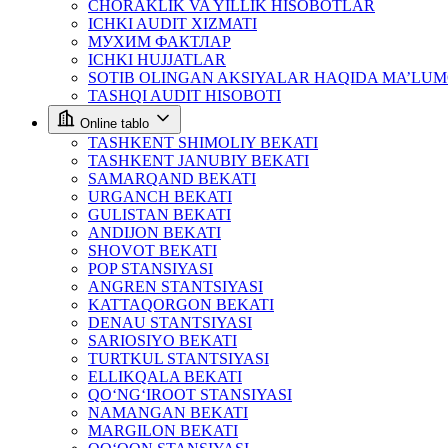
CHORAKLIK VA YILLIK HISOBOTLAR
ICHKI AUDIT XIZMATI
МУХИМ ФАКТЛАР
ICHKI HUJJATLAR
SOTIB OLINGAN AKSIYALAR HAQIDA MA’LU
TASHQI AUDIT HISOBOTI
Online tablo
TASHKENT SHIMOLIY BEKATI
TASHKENT JANUBIY BEKATI
SAMARQAND BEKATI
URGANCH BEKATI
GULISTAN BEKATI
ANDIJON BEKATI
SHOVOT BEKATI
POP STANSIYASI
ANGREN STANTSIYASI
KATTAQORGON BEKATI
DENAU STANTSIYASI
SARIOSIYO BEKATI
TURTKUL STANTSIYASI
ELLIKQALA BEKATI
QO‘NG‘IROOT STANSIYASI
NAMANGAN BEKATI
MARGILON BEKATI