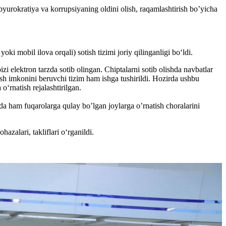
urokratiya va korrupsiyaning oldini olish, raqamlashtirish bo’yicha
ki mobil ilova orqali) sotish tizimi joriy qilinganligi bo‘ldi.
i elektron tarzda sotib olingan. Chiptalarni sotib olishda navbatlar
ish imkonini beruvchi tizim ham ishga tushirildi. Hozirda ushbu
‘rnatish rejalashtirilgan.
a ham fuqarolarga qulay bo’lgan joylarga o’rnatish choralarini
azalari, takliflari o‘rganildi.