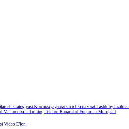
lanish strategiyasi
Korrupsiyaga qarshi ichki nazorat
Tashkiliy tuzilma
l Ma'lumotxonalarining Telefon Raqamlari
Fuqarolar Murojaati
asi
Video
E'lon