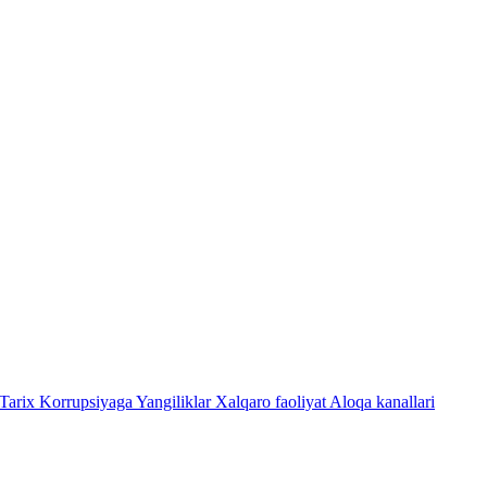
Tarix
Korrupsiyaga Yangiliklar
Xalqaro faoliyat
Aloqa kanallari