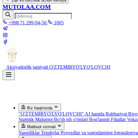
Zaif ko‘ruvchilar uchun versiya
MUTOLAA.COM
+998 71 299-94-50
1005
Aksiyadorlik jamiyati
O'ZTEMIRYO'LYO'LOVCHI
Biz haqimizda
"O'ZTEMIRYO'LYO'LOVCHI" AJ haqida
Rahbariyat
Rivoj
Statistik Malumot
Bo'sh ish o'rinlari
Bog'lanish
Filiallar
Vokza
Matbuot xizmati
Yangiliklar
Tenderlar
Poyezdlar va vagonlarning fotogalerey