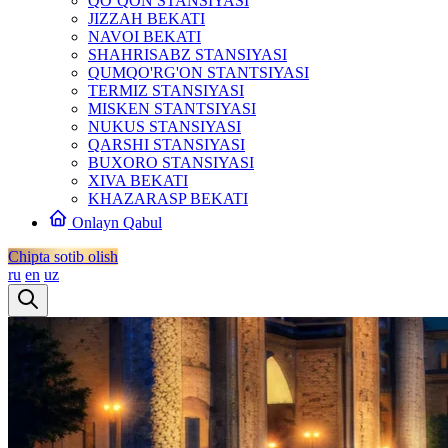
QO‘QON STANSIYASI
JIZZAH BEKATI
NAVOI BEKATI
SHAHRISABZ STANSIYASI
QUMQO'RG'ON STANTSIYASI
TERMIZ STANSIYASI
MISKEN STANTSIYASI
NUKUS STANSIYASI
QARSHI STANSIYASI
BUXORO STANSIYASI
XIVA BEKATI
KHAZARASP BEKATI
Onlayn Qabul
Chipta sotib olish
ru
en
uz