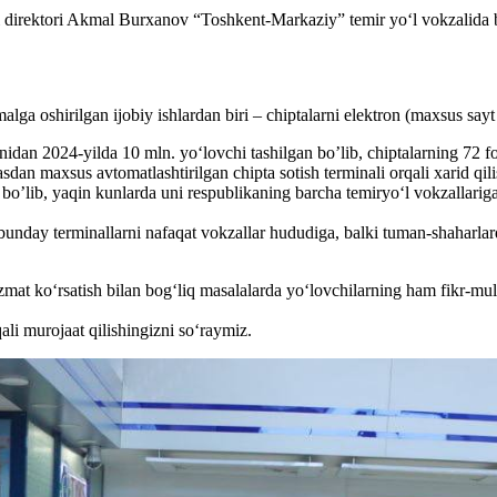
i direktori Akmal Burxanov “Toshkent-Markaziy” temir yo‘l vokzalida by
a oshirilgan ijobiy ishlardan biri – chiptalarni elektron (maxsus sayt yo
an 2024-yilda 10 mln. yo‘lovchi tashilgan bo’lib, chiptalarning 72 foiz
dan maxsus avtomatlashtirilgan chipta sotish terminali orqali xarid qil
o’lib, yaqin kunlarda uni respublikaning barcha temiryo‘l vokzallariga o
nday terminallarni nafaqat vokzallar hududiga, balki tuman-shaharlard
at ko‘rsatish bilan bog‘liq masalalarda yo‘lovchilarning ham fikr-muloh
li murojaat qilishingizni so‘raymiz.