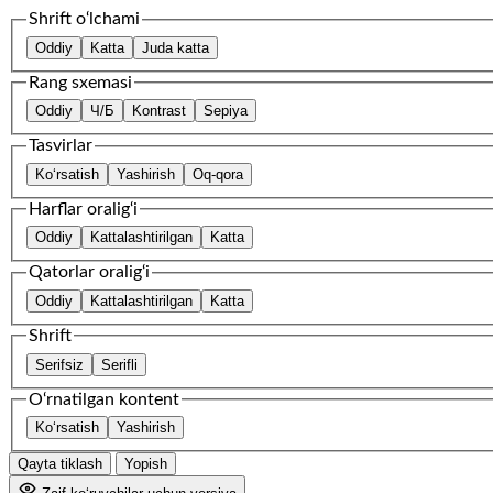
Shrift o‘lchami
Oddiy
Katta
Juda katta
Rang sxemasi
Oddiy
Ч/Б
Kontrast
Sepiya
Tasvirlar
Ko‘rsatish
Yashirish
Oq-qora
Harflar oralig‘i
Oddiy
Kattalashtirilgan
Katta
Qatorlar oralig‘i
Oddiy
Kattalashtirilgan
Katta
Shrift
Serifsiz
Serifli
O‘rnatilgan kontent
Ko‘rsatish
Yashirish
Qayta tiklash
Yopish