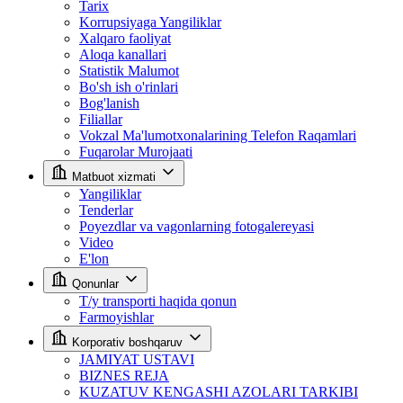
Tarix
Korrupsiyaga Yangiliklar
Xalqaro faoliyat
Aloqa kanallari
Statistik Malumot
Bo'sh ish o'rinlari
Bog'lanish
Filiallar
Vokzal Ma'lumotxonalarining Telefon Raqamlari
Fuqarolar Murojaati
Matbuot xizmati
Yangiliklar
Tenderlar
Poyezdlar va vagonlarning fotogalereyasi
Video
E'lon
Qonunlar
T/y transporti haqida qonun
Farmoyishlar
Korporativ boshqaruv
JAMIYAT USTAVI
BIZNES REJA
KUZATUV KENGASHI AZOLARI TARKIBI