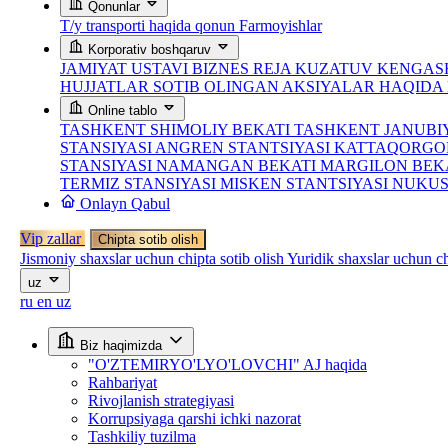
Qonunlar
T/y transporti haqida qonun
Farmoyishlar
Korporativ boshqaruv
JAMIYAT USTAVI
BIZNES REJA
KUZATUV KENGASH
HUJJATLAR
SOTIB OLINGAN AKSIYALAR HAQID
Online tablo
TASHKENT SHIMOLIY BEKATI
TASHKENT JANUBI
STANSIYASI
ANGREN STANTSIYASI
KATTAQORGO
STANSIYASI
NAMANGAN BEKATI
MARGILON BEK
TERMIZ STANSIYASI
MISKEN STANTSIYASI
NUKUS
Onlayn Qabul
Vip zallar
Chipta sotib olish
Jismoniy shaxslar uchun chipta sotib olish
Yuridik shaxslar uchun ch
uz
ru
en
uz
Biz haqimizda
"O'ZTEMIRYO'LYO'LOVCHI" AJ haqida
Rahbariyat
Rivojlanish strategiyasi
Korrupsiyaga qarshi ichki nazorat
Tashkiliy tuzilma