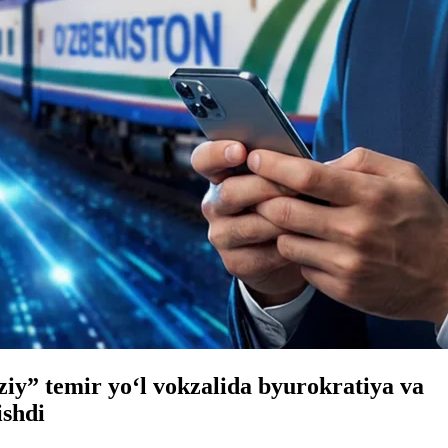
iy” temir yo‘l vokzalida byurokratiya va
ishdi