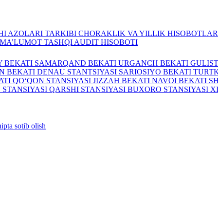
I AZOLARI TARKIBI
CHORAKLIK VA YILLIK HISOBOTLA
A MA’LUMOT
TASHQI AUDIT HISOBOTI
Y BEKATI
SAMARQAND BEKATI
URGANCH BEKATI
GULIS
N BEKATI
DENAU STANTSIYASI
SARIOSIYO BEKATI
TURTK
ATI
QO‘QON STANSIYASI
JIZZAH BEKATI
NAVOI BEKATI
S
 STANSIYASI
QARSHI STANSIYASI
BUXORO STANSIYASI
X
ipta sotib olish