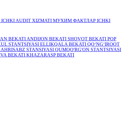
R
ICHKI AUDIT XIZMATI
МУХИМ ФАКТЛАР
ICHKI
TAN BEKATI
ANDIJON BEKATI
SHOVOT BEKATI
POP
UL STANTSIYASI
ELLIKQALA BEKATI
QO‘NG‘IROOT
HAHRISABZ STANSIYASI
QUMQO'RG'ON STANTSIYASI
IVA BEKATI
KHAZARASP BEKATI