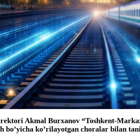
direktori Akmal Burxanov “Toshkent-Markaz
sh bo’yicha ko’rilayotgan choralar bilan tan