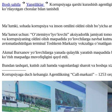
Bosh sahifa
Yangiliklar
Korrupsiyaga qarshi kurashish agentlig
ko’rilayotgan choralar bilan tanishdi
Ma’lumki, sohada korrupsiya va inson omilini oldini olish bo’yicha amalg
Ma’lumot uchun: “O‘ztemiryo‘lyo‘lovchi” aksiyadorlik jamiyati tomonid
va korrupsiyaning oldini olish maqsadida yo‘lovchilarga navbat kutmas
avtomatlashtirilgan terminal Toshkent-Markaziy vokzaliga o’rnatilgan b
Akmal Burxanov yo‘lovchilarga yanada qulaylik yaratish maqsadida bu
ko’rish maqsadga muvofiqligini qayd etdi.
Bundan tashqari, kutish zali hamda vagonlardagi sharoit va boshqa xizm
——————
Korrupsiyaga duch kelsangiz Agentlikning “Call-markazi” – 1253 orqa