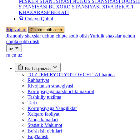
MISKEN STANTSIYASI
NUKUS STANSIYASI
QARSH
STANSIYASI
BUXORO STANSIYASI
XIVA BEKATI
KHAZARASP BEKATI
Onlayn Qabul
Vip zallar
Chipta sotib olish
Jismoniy shaxslar uchun chipta sotib olish
Yuridik shaxslar uchun
chipta sotib olish
uz
ru
en
uz
Biz haqimizda
"O'ZTEMIRYO'LYO'LOVCHI" AJ haqida
Rahbariyat
Rivojlanish strategiyasi
Korrupsiyaga qarshi ichki nazorat
Tashkiliy tuzilma
Tarix
Korrupsiyaga Yangiliklar
Xalqaro faoliyat
Aloqa kanallari
Statistik Malumot
Bo'sh ish o'rinlari
Bog'lanish