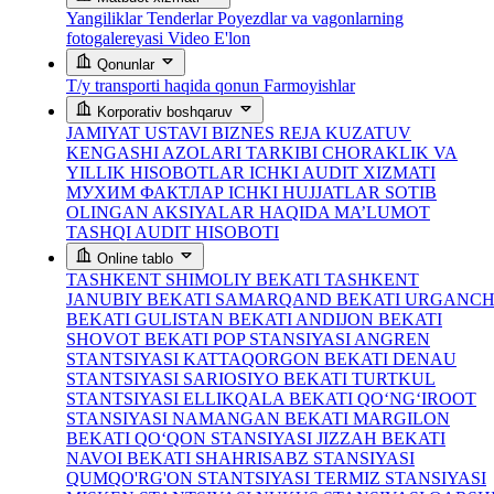
Yangiliklar
Tenderlar
Poyezdlar va vagonlarning
fotogalereyasi
Video
E'lon
Qonunlar
T/y transporti haqida qonun
Farmoyishlar
Korporativ boshqaruv
JAMIYAT USTAVI
BIZNES REJA
KUZATUV
KENGASHI AZOLARI TARKIBI
CHORAKLIK VA
YILLIK HISOBOTLAR
ICHKI AUDIT XIZMATI
МУХИМ ФАКТЛАР
ICHKI HUJJATLAR
SOTIB
OLINGAN AKSIYALAR HAQIDA MA’LUMOT
TASHQI AUDIT HISOBOTI
Online tablo
TASHKENT SHIMOLIY BEKATI
TASHKENT
JANUBIY BEKATI
SAMARQAND BEKATI
URGANC
BEKATI
GULISTAN BEKATI
ANDIJON BEKATI
SHOVOT BEKATI
POP STANSIYASI
ANGREN
STANTSIYASI
KATTAQORGON BEKATI
DENAU
STANTSIYASI
SARIOSIYO BEKATI
TURTKUL
STANTSIYASI
ELLIKQALA BEKATI
QO‘NG‘IROOT
STANSIYASI
NAMANGAN BEKATI
MARGILON
BEKATI
QO‘QON STANSIYASI
JIZZAH BEKATI
NAVOI BEKATI
SHAHRISABZ STANSIYASI
QUMQO'RG'ON STANTSIYASI
TERMIZ STANSIYASI