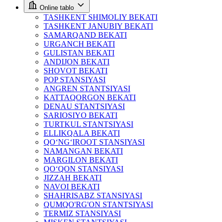
Online tablo
TASHKENT SHIMOLIY BEKATI
TASHKENT JANUBIY BEKATI
SAMARQAND BEKATI
URGANCH BEKATI
GULISTAN BEKATI
ANDIJON BEKATI
SHOVOT BEKATI
POP STANSIYASI
ANGREN STANTSIYASI
KATTAQORGON BEKATI
DENAU STANTSIYASI
SARIOSIYO BEKATI
TURTKUL STANTSIYASI
ELLIKQALA BEKATI
QO‘NG‘IROOT STANSIYASI
NAMANGAN BEKATI
MARGILON BEKATI
QO‘QON STANSIYASI
JIZZAH BEKATI
NAVOI BEKATI
SHAHRISABZ STANSIYASI
QUMQO'RG'ON STANTSIYASI
TERMIZ STANSIYASI