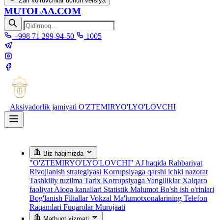
Zaif ko‘ruvchilar uchun versiya
MUTOLAA.COM
+998 71 299-94-50
1005
Aksiyadorlik jamiyati
O'ZTEMIRYO'LYO'LOVCHI
Biz haqimizda
"O'ZTEMIRYO'LYO'LOVCHI" AJ haqida
Rahbariyat
Rivojlanish strategiyasi
Korrupsiyaga qarshi ichki nazorat
Tashkiliy tuzilma
Tarix
Korrupsiyaga Yangiliklar
Xalqaro
faoliyat
Aloqa kanallari
Statistik Malumot
Bo'sh ish o'rinlari
Bog'lanish
Filiallar
Vokzal Ma'lumotxonalarining Telefon
Raqamlari
Fuqarolar Murojaati
Matbuot xizmati