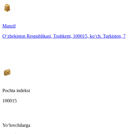
Manzil
O‘zbekiston Respublikasi, Toshkent, 100015, ko‘ch. Turkiston, 7
Pochta indeksi
100015
Yo‘lovchilarga