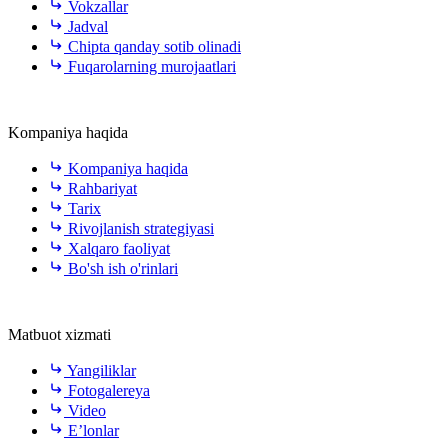
Vokzallar
Jadval
Chipta qanday sotib olinadi
Fuqarolarning murojaatlari
Kompaniya haqida
Kompaniya haqida
Rahbariyat
Tarix
Rivojlanish strategiyasi
Xalqaro faoliyat
Bo'sh ish o'rinlari
Matbuot xizmati
Yangiliklar
Fotogalereya
Video
E’lonlar