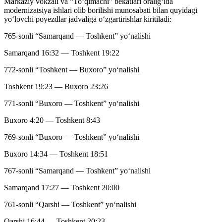
Markaziy vokzali va “To‘qimachi” bekatlari oralig‘ida
modernizatsiya ishlari olib borilishi munosabati bilan quyidagi
yo‘lovchi poyezdlar jadvaliga o‘zgartirishlar kiritiladi:
765-sonli “Samarqand — Toshkent” yo‘nalishi
Samarqand 16:32 — Toshkent 19:22
772-sonli “Toshkent — Buxoro” yo‘nalishi
Toshkent 19:23 — Buxoro 23:26
771-sonli “Buxoro — Toshkent” yo‘nalishi
Buxoro 4:20 — Toshkent 8:43
769-sonli “Buxoro — Toshkent” yo‘nalishi
Buxoro 14:34 — Toshkent 18:51
767-sonli “Samarqand — Toshkent” yo‘nalishi
Samarqand 17:27 — Toshkent 20:00
761-sonli “Qarshi — Toshkent” yo‘nalishi
Qarshi 16:44 — Toshkent 20:23