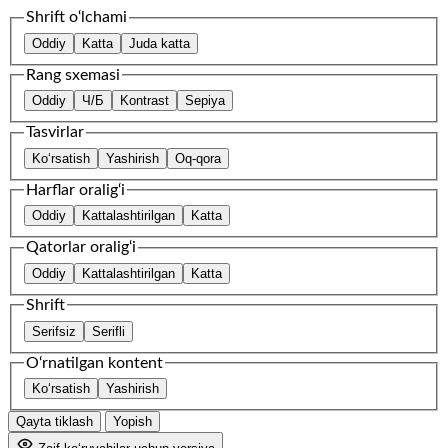
Shrift o‘lchami
Oddiy
Katta
Juda katta
Rang sxemasi
Oddiy
Ч/Б
Kontrast
Sepiya
Tasvirlar
Ko‘rsatish
Yashirish
Oq-qora
Harflar oralig‘i
Oddiy
Kattalashtirilgan
Katta
Qatorlar oralig‘i
Oddiy
Kattalashtirilgan
Katta
Shrift
Serifsiz
Serifli
O‘rnatilgan kontent
Ko‘rsatish
Yashirish
Qayta tiklash
Yopish