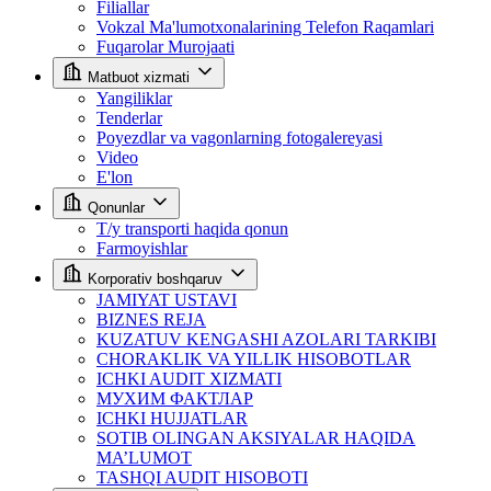
Filiallar
Vokzal Ma'lumotxonalarining Telefon Raqamlari
Fuqarolar Murojaati
Matbuot xizmati
Yangiliklar
Tenderlar
Poyezdlar va vagonlarning fotogalereyasi
Video
E'lon
Qonunlar
T/y transporti haqida qonun
Farmoyishlar
Korporativ boshqaruv
JAMIYAT USTAVI
BIZNES REJA
KUZATUV KENGASHI AZOLARI TARKIBI
CHORAKLIK VA YILLIK HISOBOTLAR
ICHKI AUDIT XIZMATI
МУХИМ ФАКТЛАР
ICHKI HUJJATLAR
SOTIB OLINGAN AKSIYALAR HAQIDA
MA’LUMOT
TASHQI AUDIT HISOBOTI