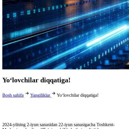
Yo‘lovchilar diqqatiga!
Bosh sahifa
Yangiliklar
Yo‘lovchilar diqqatiga!
2024-yilning 2-iyun sanasidan 22-iyun sanasigacha Toshkent-