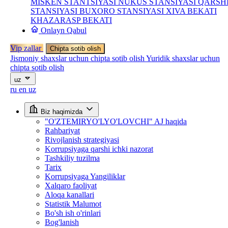
MISKEN STANTSIYASI
NUKUS STANSIYASI
QARSH
STANSIYASI
BUXORO STANSIYASI
XIVA BEKATI
KHAZARASP BEKATI
Onlayn Qabul
Vip zallar
Chipta sotib olish
Jismoniy shaxslar uchun chipta sotib olish
Yuridik shaxslar uchun
chipta sotib olish
uz
ru
en
uz
Biz haqimizda
"O'ZTEMIRYO'LYO'LOVCHI" AJ haqida
Rahbariyat
Rivojlanish strategiyasi
Korrupsiyaga qarshi ichki nazorat
Tashkiliy tuzilma
Tarix
Korrupsiyaga Yangiliklar
Xalqaro faoliyat
Aloqa kanallari
Statistik Malumot
Bo'sh ish o'rinlari
Bog'lanish