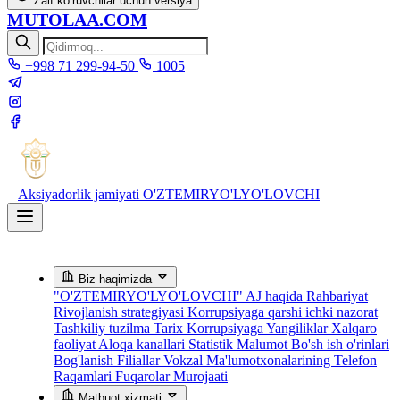
Zaif ko‘ruvchilar uchun versiya
MUTOLAA.COM
+998 71 299-94-50
1005
Aksiyadorlik jamiyati
O'ZTEMIRYO'LYO'LOVCHI
Biz haqimizda
"O'ZTEMIRYO'LYO'LOVCHI" AJ haqida
Rahbariyat
Rivojlanish strategiyasi
Korrupsiyaga qarshi ichki nazorat
Tashkiliy tuzilma
Tarix
Korrupsiyaga Yangiliklar
Xalqaro
faoliyat
Aloqa kanallari
Statistik Malumot
Bo'sh ish o'rinlari
Bog'lanish
Filiallar
Vokzal Ma'lumotxonalarining Telefon
Raqamlari
Fuqarolar Murojaati
Matbuot xizmati