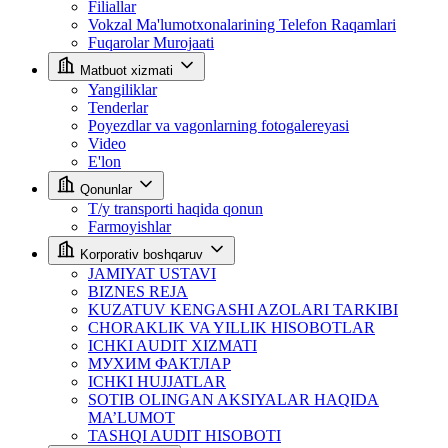
Filiallar
Vokzal Ma'lumotxonalarining Telefon Raqamlari
Fuqarolar Murojaati
Matbuot xizmati
Yangiliklar
Tenderlar
Poyezdlar va vagonlarning fotogalereyasi
Video
E'lon
Qonunlar
T/y transporti haqida qonun
Farmoyishlar
Korporativ boshqaruv
JAMIYAT USTAVI
BIZNES REJA
KUZATUV KENGASHI AZOLARI TARKIBI
CHORAKLIK VA YILLIK HISOBOTLAR
ICHKI AUDIT XIZMATI
МУХИМ ФАКТЛАР
ICHKI HUJJATLAR
SOTIB OLINGAN AKSIYALAR HAQIDA
MA’LUMOT
TASHQI AUDIT HISOBOTI