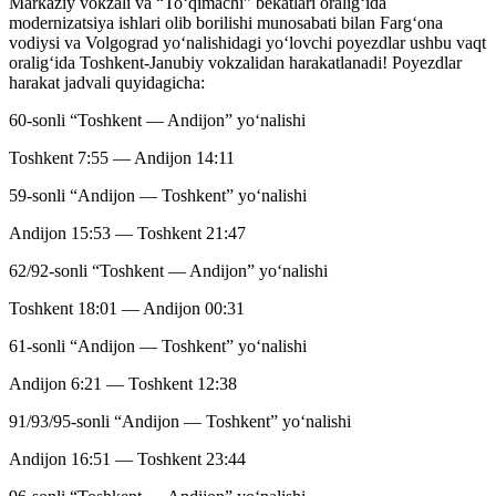
Markaziy vokzali va “To‘qimachi” bekatlari oralig‘ida
modernizatsiya ishlari olib borilishi munosabati bilan Farg‘ona
vodiysi va Volgograd yo‘nalishidagi yo‘lovchi poyezdlar ushbu vaqt
oralig‘ida Toshkent-Janubiy vokzalidan harakatlanadi! Poyezdlar
harakat jadvali quyidagicha:
60-sonli “Toshkent — Andijon” yo‘nalishi
Toshkent 7:55 — Andijon 14:11
59-sonli “Andijon — Toshkent” yo‘nalishi
Andijon 15:53 — Toshkent 21:47
62/92-sonli “Toshkent — Andijon” yo‘nalishi
Toshkent 18:01 — Andijon 00:31
61-sonli “Andijon — Toshkent” yo‘nalishi
Andijon 6:21 — Toshkent 12:38
91/93/95-sonli “Andijon — Toshkent” yo‘nalishi
Andijon 16:51 — Toshkent 23:44