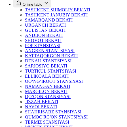
Online tablo
TASHKENT SHIMOLIY BEKATI
TASHKENT JANUBIY BEKATI
SAMARQAND BEKATI
URGANCH BEKATI
GULISTAN BEKATI
ANDIJON BEKATI
SHOVOT BEKATI
POP STANSIYASI
ANGREN STANTSIYASI
KATTAQORGON BEKATI
DENAU STANTSIYASI
SARIOSIYO BEKATI
TURTKUL STANTSIYASI
ELLIKQALA BEKATI
QO‘NG‘IROOT STANSIYASI
NAMANGAN BEKATI
MARGILON BEKATI
QO‘QON STANSIYASI
JIZZAH BEKATI
NAVOI BEKATI
SHAHRISABZ STANSIYASI
QUMQO'RG'ON STANTSIYASI
TERMIZ STANSIYASI