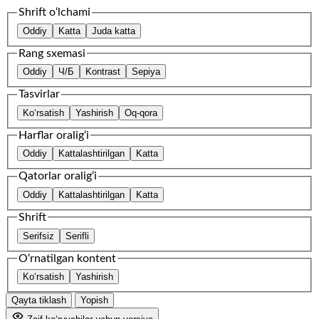
Shrift o‘lchami
Oddiy
Katta
Juda katta
Rang sxemasi
Oddiy
Ч/Б
Kontrast
Sepiya
Tasvirlar
Ko‘rsatish
Yashirish
Oq-qora
Harflar oralig‘i
Oddiy
Kattalashtirilgan
Katta
Qatorlar oralig‘i
Oddiy
Kattalashtirilgan
Katta
Shrift
Serifsiz
Serifli
O‘rnatilgan kontent
Ko‘rsatish
Yashirish
Qayta tiklash
Yopish