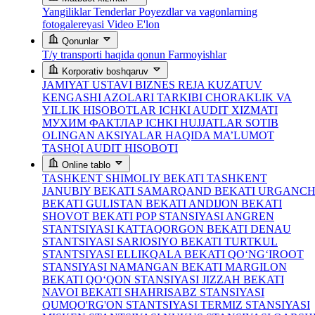
Yangiliklar
Tenderlar
Poyezdlar va vagonlarning
fotogalereyasi
Video
E'lon
Qonunlar
T/y transporti haqida qonun
Farmoyishlar
Korporativ boshqaruv
JAMIYAT USTAVI
BIZNES REJA
KUZATUV
KENGASHI AZOLARI TARKIBI
CHORAKLIK VA
YILLIK HISOBOTLAR
ICHKI AUDIT XIZMATI
МУХИМ ФАКТЛАР
ICHKI HUJJATLAR
SOTIB
OLINGAN AKSIYALAR HAQIDA MA’LUMOT
TASHQI AUDIT HISOBOTI
Online tablo
TASHKENT SHIMOLIY BEKATI
TASHKENT
JANUBIY BEKATI
SAMARQAND BEKATI
URGANC
BEKATI
GULISTAN BEKATI
ANDIJON BEKATI
SHOVOT BEKATI
POP STANSIYASI
ANGREN
STANTSIYASI
KATTAQORGON BEKATI
DENAU
STANTSIYASI
SARIOSIYO BEKATI
TURTKUL
STANTSIYASI
ELLIKQALA BEKATI
QO‘NG‘IROOT
STANSIYASI
NAMANGAN BEKATI
MARGILON
BEKATI
QO‘QON STANSIYASI
JIZZAH BEKATI
NAVOI BEKATI
SHAHRISABZ STANSIYASI
QUMQO'RG'ON STANTSIYASI
TERMIZ STANSIYASI