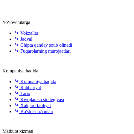
Yo‘lovchilarga
Vokzallar
Jadval
Chipta qanday sotib olinadi
Fuqarolarning murojaatlari
Kompaniya haqida
Kompaniya haqida
Rahbariyat
Tarix
Rivojlanish strategiyasi
Xalqaro faoliyat
Bo'sh ish o'rinlari
Matbuot xizmati